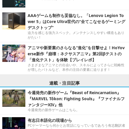
AAAゲームも制作も妥協なし。「Lenovo Legion To
wer 5」はCore Ultra世代の“全てこなせるゲーミング
デスクトップ”
迫力を感じる強力スペック。メンテナンスしやすい構造もあり
がたい！
アニマや新要素のさらなる“進化”を目撃せよ！HoYov
erse新作『崩壊：ネクサスアニマ』第2回βテストの
「進化テスト」を体験【プレイレポ】
さまざまなアニマとの出会いや、スキルによってさらに戦略性
が増したバトルなど、本作の注目の要素に迫ります！
連載・注目記事
今週発売の新作ゲーム『Beast of Reincarnation』
『MARVEL Tōkon: Fighting Souls』『ファイナルフ
ァンタジーXIV』他
今週発売の新作ゲームはこちら。
有志日本語化の現場から
PCゲーマーなら何かとお世話になっているであろう有志翻訳者