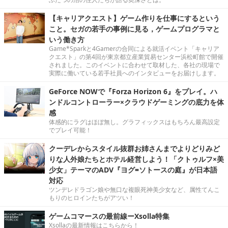
【キャリアクエスト】ゲーム作りを仕事にするという
こと。セガの若手の事例に見る，ゲームプログラマと
いう働き方
Game*Sparkと4Gamerの合同による就活イベント「キャリア
クエスト」の第4回が東京都立産業貿易センター浜松町館で開催
されました。このイベントに合わせて取材した、各社の現場で
実際に働いている若手社員へのインタビューをお届けします。
GeForce NOWで『Forza Horizon 6』をプレイ。ハ
ンドルコントローラー×クラウドゲーミングの底力を体
感
体感的にラグはほぼ無し。グラフィックスはもちろん最高設定
でプレイ可能！
クーデレからスタイル抜群お姉さんまでよりどりみど
りな人外娘たちとホテル経営しよう！「クトゥルフ×美
少女」テーマのADV『ヨグ=ソトースの庭』が日本語
対応
ツンデレドラゴン娘や無口な複眼死神美少女など、属性てんこ
もりのヒロインたちがアツい！
ゲームコマースの最前線ーXsolla特集
Xsollaの最新情報はこちらから！