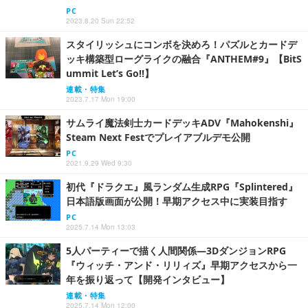
PC
2023.8.20 Sun 22:52
スタイリッシュにコンボを決めろ！パズルとカードデ
ッキ構築型ローグライクの融合『ANTHEM#9』【BitS
ummit Let’s Go!!】
連載・特集
2023.7.17 Mon 19:00
サムライ魔法剣士カードデッキADV『Mahokenshi』
Steam Next Festでプレイアブルデモ公開
PC
2021.9.29 Wed 9:30
初代『ドラクエ』風ランダム生成RPG『Splintered』
日本語版画面が公開！早期アクセス中に実装目指す
PC
2025.7.14 Mon 13:03
5人パーティーで描く人間関係―3DダンジョンRPG
『ウィッチ・アンド・リリィズ』早期アクセスから一
年を振り返って【開発インタビュー】
連載・特集
2025.7.14 Mon 12:00