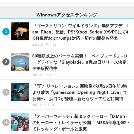
Windowsアクセスランキング
『ゴーストリコン ワイルドランズ』無料アプデ「L
ast Rites」配信。PS5/Xbox Series X/S/PCにて4
K解像度および60fps対応―新作の開発も発表
2026.8.7 Fri 1:54
60種類以上のパーツを実装！「ベイブレード」×ロ
ーグライトな『Slayblade』8月20日リリース決定。
デモ版配信中
2026.8.7 Fri 8:00
『FF7 リベレーション』新映像が8月26日午前3時
より放送「gamescom Opening Night Live」で
公開へ！浜口Dが登壇―新たなウェアなどに期待
2026.8.7 Fri 7:45
『オーバーウォッチ』新タンクヒーロー「D.Mon」
のヒーロー・トレイラーが公開！ MEKA部隊を率い
てレッキング・ボールと激突