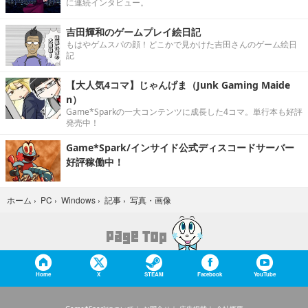
に連続インタビュー。
吉田輝和のゲームプレイ絵日記
もはやゲムスパの顔！どこかで見かけた吉田さんのゲーム絵日
記
【大人気4コマ】じゃんげま（Junk Gaming Maide
n）
Game*Sparkの一大コンテンツに成長した4コマ。単行本も好評
発売中！
Game*Spark/インサイド公式ディスコードサーバー
好評稼働中！
写真・画像
ホーム
›
PC
›
Windows
›
記事
›
Home
X
STEAM
Facebook
YouTube