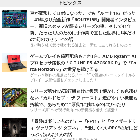
トピックス
車が変形してロボになった、でも『ルート16』だった
―41年ぶり完全新作『ROUTE16R』開発者インタビュ
ー。新旧スタッフが語るシリーズの魂。そして41年
前、たった1人のために手作業で直した世界に1本だけ
の“幻のカセット”の話
長い時を経て受け継がれる過去と、新たに生まれるものとは。
ゲームプレイも録画配信もこれ1台。AMD Ryzen™ AI
プロセッサ搭載の「G TUNE P5-A7G60BK-D」で『Fo
rza Horizon 6』の世界を駆け回る
ゲーム＆制作の拠点となるノートPCで話題のレースタイトルを
プレイ。放熱性能もチェックしました！
シリーズ第1作が現行機向けに復活！懐かしくも色褪せ
ない『カルドセプト ザ ファースト』遊びやすい機能も
搭載で、あらためて“原典”に触れるのにぴったり
シリーズ第1作が現行機向けの新機能を備えて復活！
「冒険は楽しいものだ」 ─『FF11』と『ウィザードリ
ィ ヴァリアンツ ダフネ』、"優しくないRPG"の沼にど
っぷり沈んだ4人の話
ふたつの沼の住人たちが語る奥深さとは。