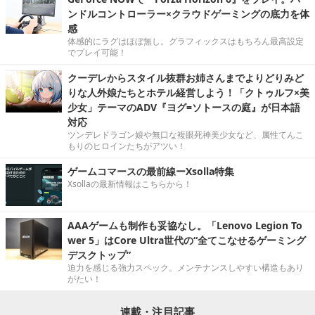
ンドルコントローラー×クラウドゲーミングの底力を体
感
体感的にラグはほぼ無し。グラフィックスはもちろん最高設定
でプレイ可能！
クーデレからスタイル抜群お姉さんまでよりどりみど
りな人外娘たちとホテル経営しよう！「クトゥルフ×美
少女」テーマのADV『ヨグ=ソトースの庭』が日本語
対応
ツンデレドラゴン娘や無口な複眼死神美少女など、属性てんこ
もりのヒロインたちがアツい！
ゲームコマースの最前線ーXsolla特集
Xsollaの最新情報はこちらから！
AAAゲームも制作も妥協なし。「Lenovo Legion To
wer 5」はCore Ultra世代の“全てこなせるゲーミング
デスクトップ”
迫力を感じる強力スペック。メンテナンスしやすい構造もあり
がたい！
連載・注目記事