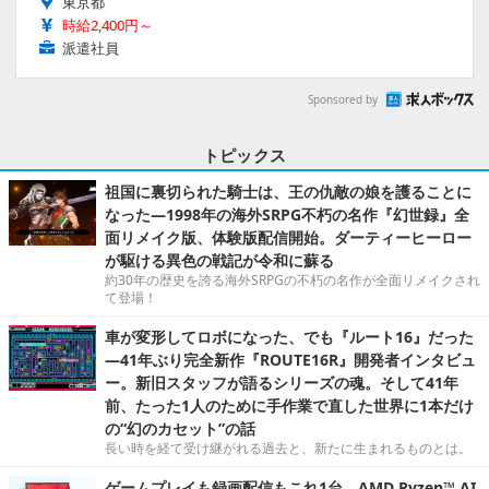
東京都
時給2,400円～
派遣社員
Sponsored by
トピックス
祖国に裏切られた騎士は、王の仇敵の娘を護ることに
なった―1998年の海外SRPG不朽の名作『幻世録』全
面リメイク版、体験版配信開始。ダーティーヒーロー
が駆ける異色の戦記が令和に蘇る
約30年の歴史を誇る海外SRPGの不朽の名作が全面リメイクされ
て登場！
車が変形してロボになった、でも『ルート16』だった
―41年ぶり完全新作『ROUTE16R』開発者インタビュ
ー。新旧スタッフが語るシリーズの魂。そして41年
前、たった1人のために手作業で直した世界に1本だけ
の“幻のカセット”の話
長い時を経て受け継がれる過去と、新たに生まれるものとは。
ゲームプレイも録画配信もこれ1台。AMD Ryzen™ AI