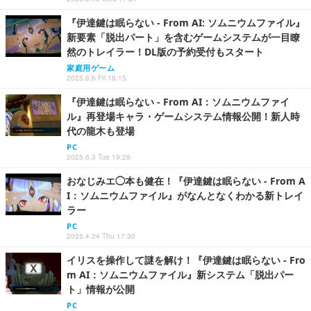
『伊達鍵は眠らない - From AI: ソムニウムファイル』
新要素「脱出パート」を含むゲームシステムが一目瞭
然のトレイラー！DL版の予約受付もスタート
家庭用ゲーム
2025.6.6 Fri 18:15
『伊達鍵は眠らない - From AI：ソムニウムファイ
ル』再登場キャラ・ゲームシステム情報公開！新人時
代の龍木も登場
PC
2025.6.3 Tue 19:29
おなじみエ◯本も健在！『伊達鍵は眠らない - From A
I：ソムニウムファイル』がなんとなくわかる新トレイ
ラー
PC
2025.4.24 Thu 17:30
イリスを操作して謎を解け！『伊達鍵は眠らない - Fro
m AI：ソムニウムファイル』新システム「脱出パー
ト」情報が公開
PC