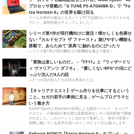
プロセッサ搭載の「G TUNE P5-A7G60BK-D」で『Fo
rza Horizon 6』の世界を駆け回る
ゲーム＆制作の拠点となるノートPCで話題のレースタイトルを
プレイ。放熱性能もチェックしました！
シリーズ第1作が現行機向けに復活！懐かしくも色褪せ
ない『カルドセプト ザ ファースト』遊びやすい機能も
搭載で、あらためて“原典”に触れるのにぴったり
シリーズ第1作が現行機向けの新機能を備えて復活！
「冒険は楽しいものだ」 ─『FF11』と『ウィザードリ
ィ ヴァリアンツ ダフネ』、"優しくないRPG"の沼にど
っぷり沈んだ4人の話
ふたつの沼の住人たちが語る奥深さとは。
【キャリアクエスト】ゲーム作りを仕事にするという
こと。セガの若手の事例に見る，ゲームプログラマと
いう働き方
Game*Sparkと4Gamerの合同による就活イベント「キャリア
クエスト」の第4回が東京都立産業貿易センター浜松町館で開催
されました。このイベントに合わせて取材した、各社の現場で
実際に働いている若手社員へのインタビューをお届けします。
GeForce NOWで『Forza Horizon 6』をプレイ。ハ