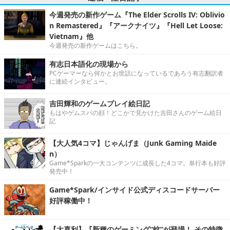
今週発売の新作ゲーム『The Elder Scrolls IV: Oblivio
n Remastered』『アークナイツ』『Hell Let Loose:
Vietnam』他
今週発売の新作ゲームはこちら。
有志日本語化の現場から
PCゲーマーなら何かとお世話になっているであろう有志翻訳者
に連続インタビュー。
吉田輝和のゲームプレイ絵日記
もはやゲムスパの顔！どこかで見かけた吉田さんのゲーム絵日
記
【大人気4コマ】じゃんげま（Junk Gaming Maide
n）
Game*Sparkの一大コンテンツに成長した4コマ。単行本も好評
発売中！
Game*Spark/インサイド公式ディスコードサーバー
好評稼働中！
【大喜利】『新種のゲーミング“蚊”が登場！ その特徴