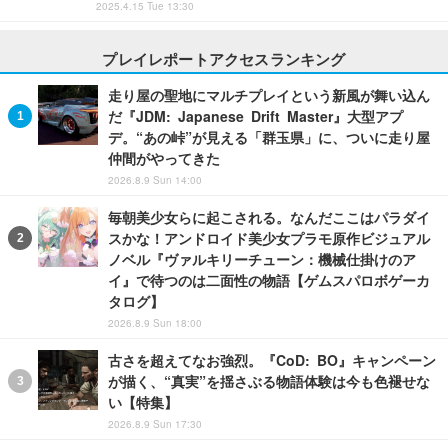
2025.4.15 Tue 13:30
プレイレポートアクセスランキング
走り屋の聖地にマルチプレイという新風が舞い込ん
だ『JDM: Japanese Drift Master』大型アプ
デ。“あの峠”が見える「群玉県」に、ついに走り屋
仲間がやってきた
2026.8.9 Sun 14:00
毎朝美少女らに起こされる。なんだここはパラダイ
スかな！アンドロイド美少女プラモ原作ビジュアル
ノベル『ヴァルキリーチューン：機械仕掛けのア
イ』で待つのは二面性の物語【ゲムスパロボゲーカ
タログ】
2026.8.9 Sun 18:00
古さを超えてなお強烈。『CoD: BO』キャンペーン
が描く、“真実”を揺さぶる物語体験は今も色褪せな
い【特集】
2026.8.9 Sun 17:30