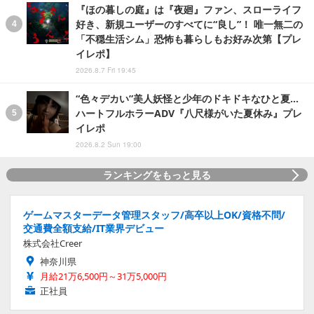
『ほの暮しの庭』は『夜廻』ファン、スローライフ
好き、新規ユーザーのすべてに“良し”！ 唯一無二の
「不穏生活シム」恐怖も暮らしもお好み次第【プレ
イレポ】
2026.8.7 Fri 19:45
“色々デカい”美人妖怪と少年のドキドキなひと夏…
ハートフルホラーADV『八尺様がいた夏休み』プレ
イレポ
2026.8.2 Sun 19:00
ランキングをもっと見る
ゲームマスターデータ管理スタッフ/高卒以上OK/資格不問/
交通費全額支給/IT業界デビュー
株式会社Creer
神奈川県
月給21万6,500円～31万5,000円
正社員