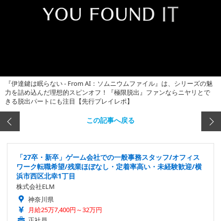
『伊達鍵は眠らない - From AI：ソムニウムファイル』は、シリーズの魅
力を詰め込んだ理想的スピンオフ！『極限脱出』ファンならニヤリとで
きる脱出パートにも注目【先行プレイレポ】
この記事へ戻る
「27卒・新卒」ゲーム会社での一般事務スタッフ/オフィス
ワーク転職希望/残業ほぼなし・定着率高い・未経験歓迎/横
浜市西区北幸1丁目
株式会社ELM
神奈川県
月給25万7,400円～32万円
正社員