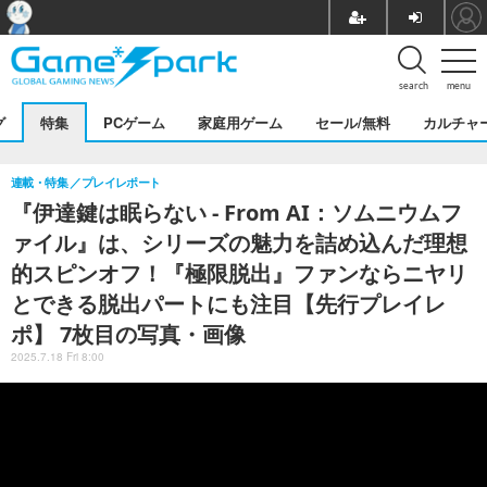
search
menu
グ
特集
PCゲーム
家庭用ゲーム
セール/無料
カルチャ
連載・特集
プレイレポート
『伊達鍵は眠らない - From AI：ソムニウムフ
ァイル』は、シリーズの魅力を詰め込んだ理想
的スピンオフ！『極限脱出』ファンならニヤリ
とできる脱出パートにも注目【先行プレイレ
ポ】 7枚目の写真・画像
2025.7.18 Fri 8:00