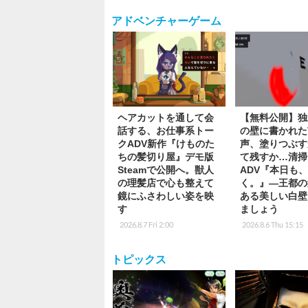
アドベンチャーゲーム
ヘアカットを通して会
【無料公開】独
話する、お仕事系トー
の壁に書かれた
クADV新作『けものた
声、塗りつぶす
ちの髪切り屋』デモ版
て残すか…清掃
Steamで公開へ。獣人
ADV『本日も
の理髪店で心も整えて
く。』―王都の
鏡にふさわしい姿を映
ある美しい白壁
す
ましょう
2026.8.7 Fri 2:00
2026.8.6 Thu 15:15
トピックス