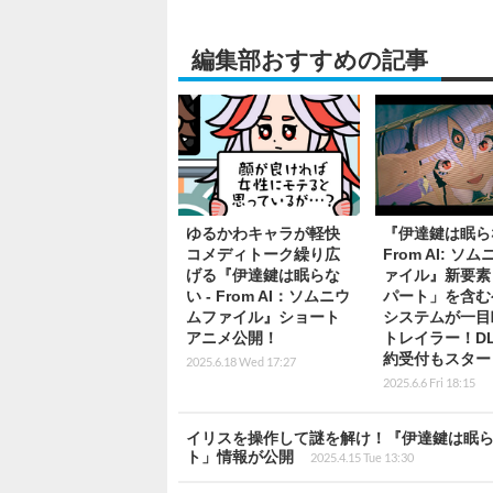
編集部おすすめの記事
ゆるかわキャラが軽快
『伊達鍵は眠らな
コメディトーク繰り広
From AI: ソ
げる『伊達鍵は眠らな
ァイル』新要素
い - From AI：ソムニウ
パート」を含む
ムファイル』ショート
システムが一目
アニメ公開！
トレイラー！D
約受付もスター
2025.6.18 Wed 17:27
2025.6.6 Fri 18:15
イリスを操作して謎を解け！『伊達鍵は眠らない
ト」情報が公開
2025.4.15 Tue 13:30