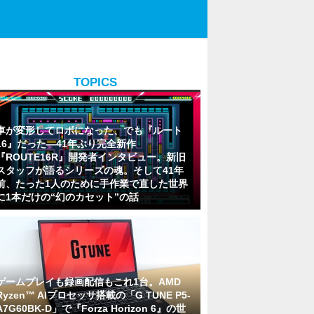
TOPICS
車が変形してロボになった、でも『ルート
16』だった―41年ぶり完全新作
『ROUTE16R』開発者インタビュー。新旧
スタッフが語るシリーズの魂。そして41年
前、たった1人のために手作業で直した世界
に1本だけの“幻のカセット”の話
ゲームプレイも録画配信もこれ1台。AMD
Ryzen™ AIプロセッサ搭載の「G TUNE P5-
A7G60BK-D」で『Forza Horizon 6』の世