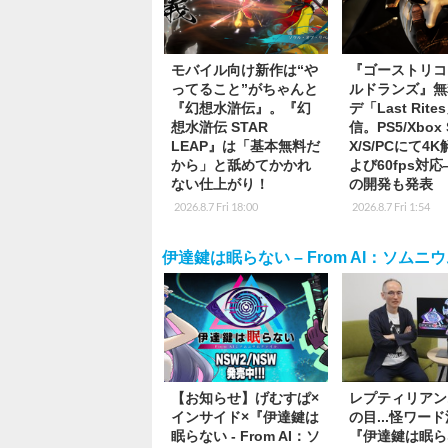
モバイル向け新作は“や
『ゴーストリコ
ってること”がちゃんと
ルドランズ』無
『幻想水滸伝』。『幻
デ「Last Rite
想水滸伝 STAR
信。PS5/Xbox S
LEAP』は「基本無料だ
X/S/PCにて4
から」と舐めてかかれ
よび60fps対
ない仕上がり！
の開発も発表
2026.8.7 Fri 18:00
2026.8.7 Fri 1:54
伊達鍵は眠らない – From AI：ソムニ
【お知らせ】げむすぱ×
レプティリアン.
インサイド×『伊達鍵は
の目...怪ワー
眠らない - From AI：ソ
『伊達鍵は眠ら