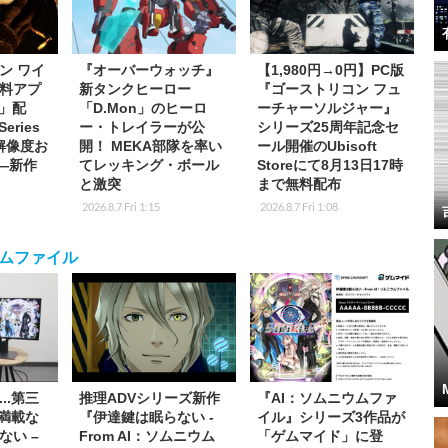
ン ワイ
『オーバーウォッチ』
【1,980円→0円】PC版
料アプ
新タンクヒーロー
『ゴーストリコン フュ
s」配
「D.Mon」のヒーロ
ーチャーソルジャー』
eries
ー・トレイラーが公
シリーズ25周年記念セ
K解像度お
開！ MEKA部隊を率い
ール開催のUbisoft
応―新作
てレッキング・ボール
Storeにて8月13日17時
と激突
まで無料配布
2026.8.7 Fri 1:15
2026.8.7 Fri 1:08
ウムファイル
..第三
推理ADVシリーズ新作
『AI：ソムニウムファ
ド満載な
『伊達鍵は眠らない -
イル』シリーズ3作品が
ない –
From AI：ソムニウム
「ゲムマイド」に登