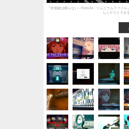
『伊達鍵は眠らない - From AI：ソムニウムフ
らニヤリとでき