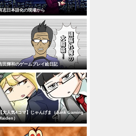
有志日本語化の現場から
吉田輝和のゲームプレイ絵日記
【大人気4コマ】じゃんげま（Junk Gaming
Maiden）