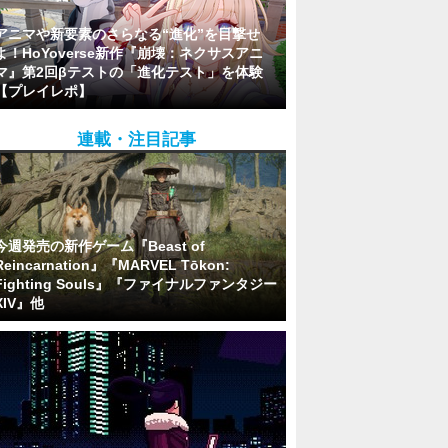
アニマや新要素のさらなる“進化”を目撃せ
よ！HoYoverse新作『崩壊：ネクサスアニ
マ』第2回βテストの「進化テスト」を体験
【プレイレポ】
連載・注目記事
今週発売の新作ゲーム『Beast of
Reincarnation』『MARVEL Tōkon:
Fighting Souls』『ファイナルファンタジー
XIV』他