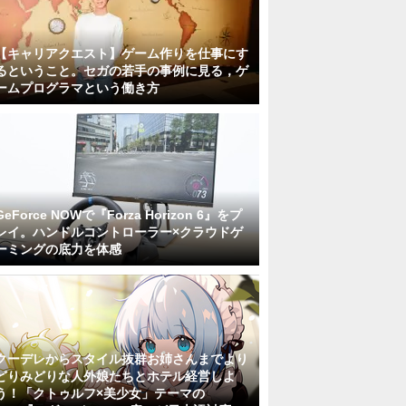
【キャリアクエスト】ゲーム作りを仕事にす
るということ。セガの若手の事例に見る，ゲ
ームプログラマという働き方
GeForce NOWで『Forza Horizon 6』をプ
レイ。ハンドルコントローラー×クラウドゲ
ーミングの底力を体感
クーデレからスタイル抜群お姉さんまでより
どりみどりな人外娘たちとホテル経営しよ
う！「クトゥルフ×美少女」テーマの