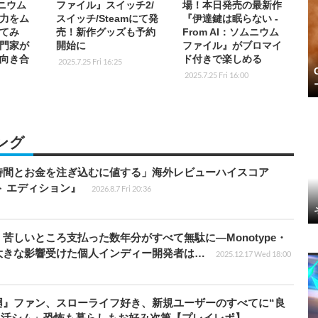
ムニウム
ファイル』スイッチ2/
場！本日発売の最新作
力をム
スイッチ/Steamにて発
『伊達鍵は眠らない -
てみ
売！新作グッズも予約
From AI：ソムニウム
門家が
開始に
ファイル』がブロマイ
向き合
ド付きで楽しめる
2025.7.25 Fri 16:25
2025.7.25 Fri 16:00
ング
時間とお金を注ぎ込むに値する」海外レビューハイスコア
ート エディション』
2026.8.7 Fri 20:36
苦しいところ支払った数年分がすべて無駄に―Monotype・
大きな影響受けた個人インディー開発者は…
2025.12.17 Wed 18:00
廻』ファン、スローライフ好き、新規ユーザーのすべてに“良
生活シム」恐怖も暮らしもお好み次第【プレイレポ】