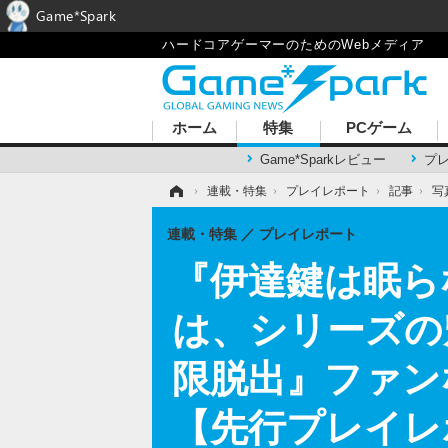
Game*Spark
ハードコアゲーマーのためのWebメディア
ホーム
特集
PCゲーム
Game*Sparkレビュー
プ
ホーム
›
連載・特集
›
プレイレポート
›
記事
›
写
連載・特集
プレイレポート
『伊達鍵は眠らな
は、シリーズの
限脱出』ファン
【先行プレイレ