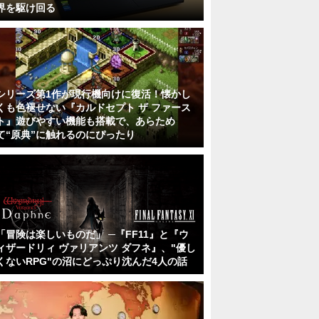
界を駆け回る
シリーズ第1作が現行機向けに復活！懐かし
くも色褪せない『カルドセプト ザ ファース
ト』遊びやすい機能も搭載で、あらため
て“原典”に触れるのにぴったり
「冒険は楽しいものだ」 ─『FF11』と『ウ
ィザードリィ ヴァリアンツ ダフネ』、"優し
くないRPG"の沼にどっぷり沈んだ4人の話