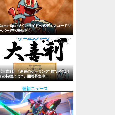
Game*Spark/インサイド公式ディスコードサ
ーバー好評稼働中！
【大喜利】『新種のゲーミング“蚊”が登場！
その特徴とは？』回答募集中！
最新ニュース