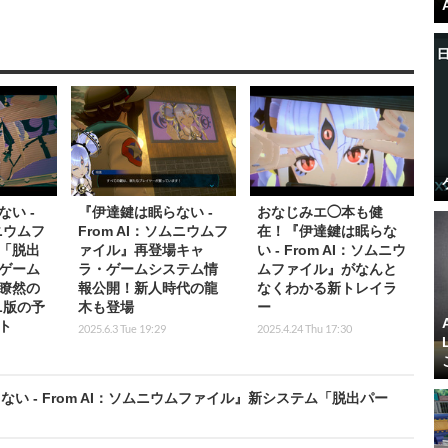
い -
『伊達鍵は眠らない -
おなじみエ◯本も健
ムニウムフ
From AI：ソムニウムフ
在！『伊達鍵は眠らな
「脱出
ァイル』再登場キャ
い - From AI：ソムニウ
ゲーム
ラ・ゲームシステム情
ムファイル』がなんと
瞭然の
報公開！新人時代の龍
なくわかる新トレイラ
L版の予
木も登場
ー
ト
2025.6.3 Tue 19:29
2025.4.24 Thu 17:30
 - From AI：ソムニウムファイル』新システム「脱出パー