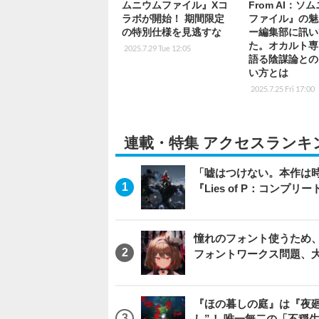
ムニウムファイル』Xコ
From AI：ソ
ラボが開始！ 期間限定
ファイル』の魅
の特別仕様を見逃すな
ー編集部に訊い
た。オカルト専
2025.7.29 Tue 12:05
語る陰謀論との
い方とは
2025.7.25 Fri 17:00
連載・特集 アクセスランキ
「嘘はつけない。本作は
『Lies of P：コンプリ
憧れのフォント使うため、
フォントワークス問題、
『ほの暮しの庭』は『夜
し”！ 唯一無二の「不穏