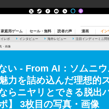
家庭用ゲーム
セール・無料
読者の声
漫画
イン
レイレポ
インタビュー
海外レビュー
注目インディーミニ問
真・画像
い - From AI：ソム
魅力を詰め込んだ理想的
ならニヤリとできる脱出
ポ】 3枚目の写真・画像