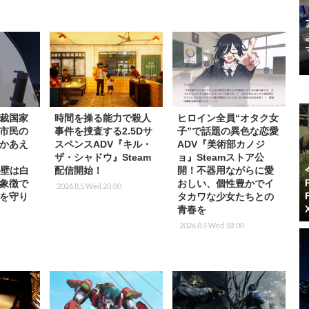
裁国家
時間を操る能力で殺人
ヒロイン全員“オタク女
市民の
事件を捜査する2.5Dサ
子”で話題の異色な恋愛
かあえ
スペンスADV『キル・
ADV『美術部カノジ
ザ・シャドウ』Steam
ョ』Steamストア公
、壁は白
配信開始！
開！不器用ながらに愛
象徴で
おしい、個性豊かでイ
2026.8.5 Wed 20:00
を守り
タカワな少女たちとの
青春を
2026.8.5 Wed 18:00