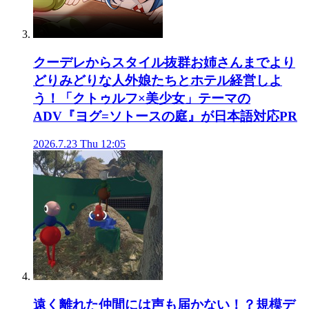
クーデレからスタイル抜群お姉さんまでより
どりみどりな人外娘たちとホテル経営しよ
う！「クトゥルフ×美少女」テーマの
ADV『ヨグ=ソトースの庭』が日本語対応
PR
2026.7.23 Thu 12:05
遠く離れた仲間には声も届かない！？規模デ