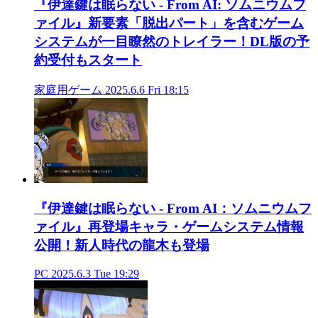
『伊達鍵は眠らない - From AI: ソムニウムフ
ァイル』新要素「脱出パート」を含むゲーム
システムが一目瞭然のトレイラー！DL版の予
約受付もスタート
家庭用ゲーム
2025.6.6 Fri 18:15
『伊達鍵は眠らない - From AI：ソムニウムフ
ァイル』再登場キャラ・ゲームシステム情報
公開！新人時代の龍木も登場
PC
2025.6.3 Tue 19:29