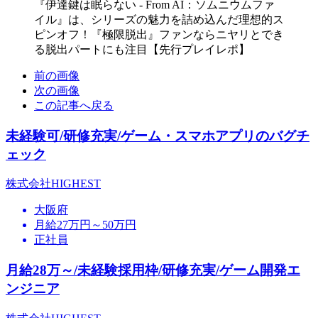
『伊達鍵は眠らない - From AI：ソムニウムファ
イル』は、シリーズの魅力を詰め込んだ理想的ス
ピンオフ！『極限脱出』ファンならニヤリとでき
る脱出パートにも注目【先行プレイレポ】
前の画像
次の画像
この記事へ戻る
未経験可/研修充実/ゲーム・スマホアプリのバグチ
ェック
株式会社HIGHEST
大阪府
月給27万円～50万円
正社員
月給28万～/未経験採用枠/研修充実/ゲーム開発エ
ンジニア