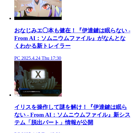
おなじみエ◯本も健在！『伊達鍵は眠らない -
From AI：ソムニウムファイル』がなんとな
くわかる新トレイラー
PC
2025.4.24 Thu 17:30
イリスを操作して謎を解け！『伊達鍵は眠ら
ない - From AI：ソムニウムファイル』新シス
テム「脱出パート」情報が公開