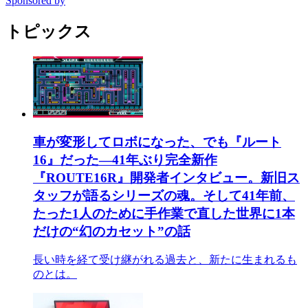
Sponsored by
トピックス
車が変形してロボになった、でも『ルート
16』だった―41年ぶり完全新作
『ROUTE16R』開発者インタビュー。新旧ス
タッフが語るシリーズの魂。そして41年前、
たった1人のために手作業で直した世界に1本
だけの“幻のカセット”の話
長い時を経て受け継がれる過去と、新たに生まれるも
のとは。