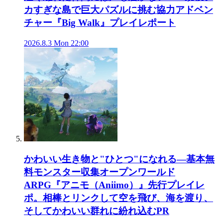
カすぎな島で巨大パズルに挑む協力アドベン
チャー『Big Walk』プレイレポート
2026.8.3 Mon 22:00
かわいい生き物と"ひとつ"になれる―基本無
料モンスター収集オープンワールド
ARPG『アニモ（Aniimo）』先行プレイレ
ポ。相棒とリンクして空を飛び、海を渡り、
そしてかわいい群れに紛れ込む
PR