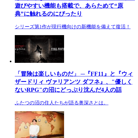
遊びやすい機能も搭載で、あらためて“原
典”に触れるのにぴったり
シリーズ第1作が現行機向けの新機能を備えて復活！
「冒険は楽しいものだ」 ─『FF11』と『ウィ
ザードリィ ヴァリアンツ ダフネ』、"優しく
ないRPG"の沼にどっぷり沈んだ4人の話
ふたつの沼の住人たちが語る奥深さとは。