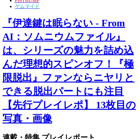
FISTBUMP
ゲムマイド
『伊達鍵は眠らない - From
AI：ソムニウムファイル』
は、シリーズの魅力を詰め込
んだ理想的スピンオフ！『極
限脱出』ファンならニヤリと
できる脱出パートにも注目
【先行プレイレポ】 13枚目の
写真・画像
連載・特集
プレイレポート