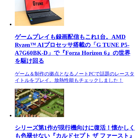
ゲームプレイも録画配信もこれ1台。AMD
Ryzen™ AIプロセッサ搭載の「G TUNE P5-
A7G60BK-D」で『Forza Horizon 6』の世界
を駆け回る
ゲーム＆制作の拠点となるノートPCで話題のレースタ
イトルをプレイ。放熱性能もチェックしました！
シリーズ第1作が現行機向けに復活！懐かしく
も色褪せない『カルドセプト ザ ファースト』