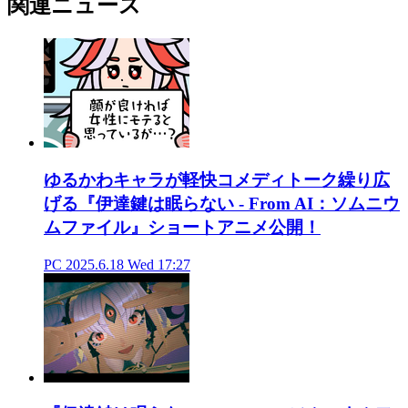
関連ニュース
ゆるかわキャラが軽快コメディトーク繰り広
げる『伊達鍵は眠らない - From AI：ソムニウ
ムファイル』ショートアニメ公開！
PC
2025.6.18 Wed 17:27