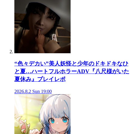
“色々デカい”美人妖怪と少年のドキドキなひ
と夏…ハートフルホラーADV『八尺様がいた
夏休み』プレイレポ
2026.8.2 Sun 19:00