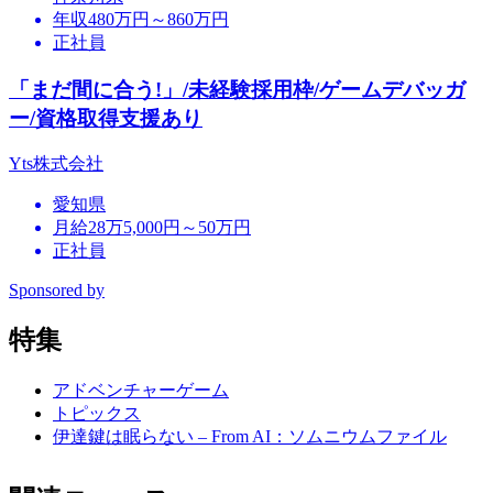
年収480万円～860万円
正社員
「まだ間に合う!」/未経験採用枠/ゲームデバッガ
ー/資格取得支援あり
Yts株式会社
愛知県
月給28万5,000円～50万円
正社員
Sponsored by
特集
アドベンチャーゲーム
トピックス
伊達鍵は眠らない – From AI：ソムニウムファイル