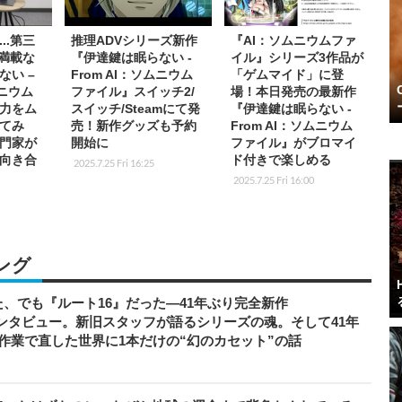
..第三
推理ADVシリーズ新作
『AI：ソムニウムファ
ド満載な
『伊達鍵は眠らない -
イル』シリーズ3作品が
ない –
From AI：ソムニウム
「ゲムマイド」に登
ムニウム
ファイル』スイッチ2/
場！本日発売の最新作
力をム
スイッチ/Steamにて発
『伊達鍵は眠らない -
てみ
売！新作グッズも予約
From AI：ソムニウム
門家が
開始に
ファイル』がブロマイ
向き合
ド付きで楽しめる
2025.7.25 Fri 16:25
2025.7.25 Fri 16:00
ング
、でも『ルート16』だった―41年ぶり完全新作
者インタビュー。新旧スタッフが語るシリーズの魂。そして41年
作業で直した世界に1本だけの“幻のカセット”の話