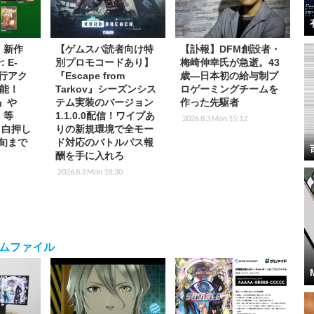
s】新作
【ゲムスパ読者向け特
【訃報】DFM創設者・
: E-
別プロモコードあり】
梅崎伸幸氏が急逝。43
先行アク
『Escape from
歳―日本初の給与制プ
能！
Tarkov』シーズンシス
ロゲーミングチームを
2』や
テム実装のバージョン
作った先駆者
T』等
1.1.0.0配信！ワイプあ
2026.8.3 Mon 15:12
放目白押し
りの新規環境で全モー
中旬まで
ド対応のバトルパス報
酬を手に入れろ
2026.8.3 Mon 18:30
ウムファイル