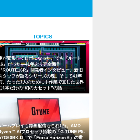
TOPICS
車が変形してロボになった、でも『ルート
16』だった―41年ぶり完全新作
『ROUTE16R』開発者インタビュー。新旧
スタッフが語るシリーズの魂。そして41年
前、たった1人のために手作業で直した世界
に1本だけの“幻のカセット”の話
ゲームプレイも録画配信もこれ1台。AMD
Ryzen™ AIプロセッサ搭載の「G TUNE P5-
A7G60BK-D」で『Forza Horizon 6』の世