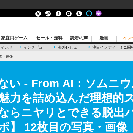
家庭用ゲーム
セール・無料
読者の声
漫画
イン
レイレポ
インタビュー
海外レビュー
注目インディーミニ問
真・画像
い - From AI：ソム
魅力を詰め込んだ理想的
ならニヤリとできる脱出
ポ】 12枚目の写真・画像