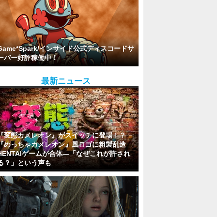
Game*Spark/インサイド公式ディスコードサ
ーバー好評稼働中！
最新ニュース
『変態カメレオン』がスイッチに登場！？
『めっちゃカメレオン』風ロゴに粗製乱造
HENTAIゲームが合体―「なぜこれが許され
る？」という声も