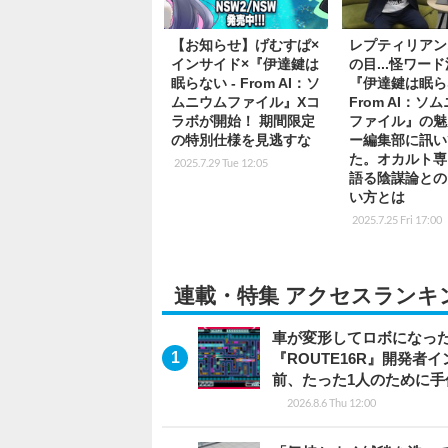
【お知らせ】げむすぱ×
レプティリアン.
インサイド×『伊達鍵は
の目...怪ワー
眠らない - From AI：ソ
『伊達鍵は眠ら
ムニウムファイル』Xコ
From AI：ソ
ラボが開始！ 期間限定
ファイル』の魅
の特別仕様を見逃すな
ー編集部に訊い
た。オカルト専
2025.7.29 Tue 12:05
語る陰謀論との
い方とは
2025.7.25 Fri 17:00
連載・特集 アクセスランキ
車が変形してロボになった
『ROUTE16R』開発
前、たった1人のために手
2026.8.6 Thu 12:00