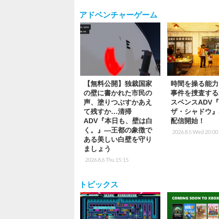
アドベンチャーゲーム
【無料公開】独裁国家
時間を操る能力
の壁に書かれた市民の
事件を捜査する2
声、塗りつぶすかあえ
スペンスADV
て残すか…清掃
ザ・シャドウ』S
ADV『本日も、壁は白
配信開始！
く。』―王都の象徴で
2026.8.5 Wed 20:00
ある美しい白壁を守り
ましょう
2026.8.6 Thu 15:15
トピックス