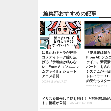
編集部おすすめの記事
ゆるかわキャラが軽快
『伊達鍵は眠らな
コメディトーク繰り広
From AI: ソ
げる『伊達鍵は眠らな
ァイル』新要素
い - From AI：ソムニウ
パート」を含む
ムファイル』ショート
システムが一目
アニメ公開！
トレイラー！D
約受付もスター
2025.6.18 Wed 17:27
2025.6.6 Fri 18:15
イリスを操作して謎を解け！『伊達鍵は眠らない
ト」情報が公開
2025.4.15 Tue 13:30