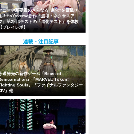
アニマや新要素のさらなる“進化”を目撃せ
よ！HoYoverse新作『崩壊：ネクサスアニ
マ』第2回βテストの「進化テスト」を体験
【プレイレポ】
連載・注目記事
今週発売の新作ゲーム『Beast of
Reincarnation』『MARVEL Tōkon:
Fighting Souls』『ファイナルファンタジー
XIV』他