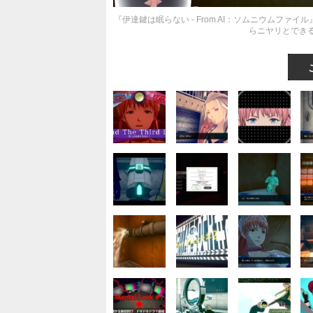
『伊達鍵は眠らない - From AI：ソムニウムフ
らニヤリとでき