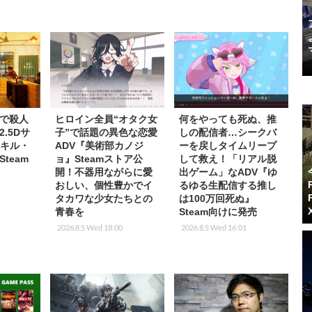
で殺人
ヒロイン全員“オタク女
何をやっても死ぬ、推
.5Dサ
子”で話題の異色な恋愛
しの配信者…シークバ
『キル・
ADV『美術部カノジ
ーを戻しタイムリープ
team
ョ』Steamストア公
して救え！「リアル脱
開！不器用ながらに愛
出ゲーム」なADV『ゆ
おしい、個性豊かでイ
るゆる生配信する推し
タカワな少女たちとの
は100万回死ぬ』
青春を
Steam向けに発売
2026.8.5 Wed 18:00
2026.8.5 Wed 16:01