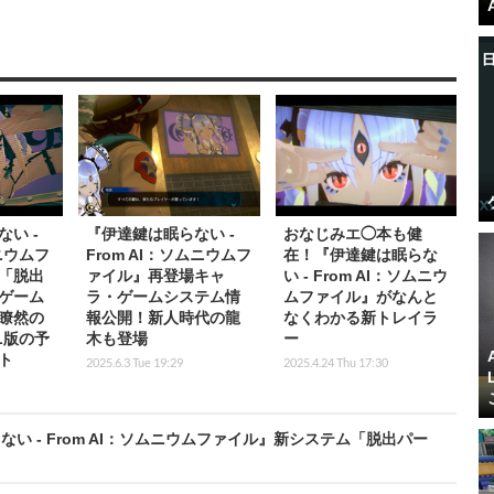
い -
『伊達鍵は眠らない -
おなじみエ◯本も健
ムニウムフ
From AI：ソムニウムフ
在！『伊達鍵は眠らな
「脱出
ァイル』再登場キャ
い - From AI：ソムニウ
ゲーム
ラ・ゲームシステム情
ムファイル』がなんと
瞭然の
報公開！新人時代の龍
なくわかる新トレイラ
L版の予
木も登場
ー
ト
2025.6.3 Tue 19:29
2025.4.24 Thu 17:30
 - From AI：ソムニウムファイル』新システム「脱出パー