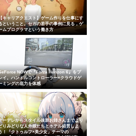
【キャリアクエスト】ゲーム作りを仕事にす
るということ。セガの若手の事例に見る，ゲ
ームプログラマという働き方
GeForce NOWで『Forza Horizon 6』をプ
レイ。ハンドルコントローラー×クラウドゲ
ーミングの底力を体感
クーデレからスタイル抜群お姉さんまでより
どりみどりな人外娘たちとホテル経営しよ
う！「クトゥルフ×美少女」テーマの