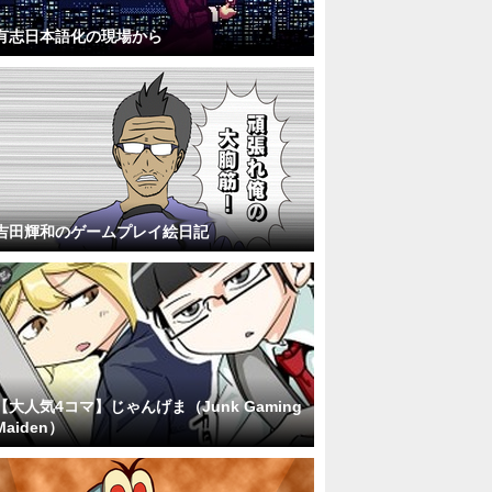
有志日本語化の現場から
吉田輝和のゲームプレイ絵日記
【大人気4コマ】じゃんげま（Junk Gaming
Maiden）