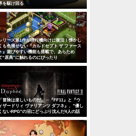
界を駆け回る
シリーズ第1作が現行機向けに復活！懐かし
くも色褪せない『カルドセプト ザ ファース
ト』遊びやすい機能も搭載で、あらため
て“原典”に触れるのにぴったり
「冒険は楽しいものだ」 ─『FF11』と『ウ
ィザードリィ ヴァリアンツ ダフネ』、"優し
くないRPG"の沼にどっぷり沈んだ4人の話