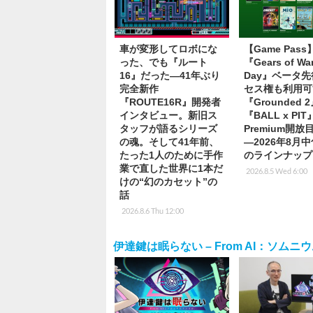
車が変形してロボにな
【Game Pas
った、でも『ルート
『Gears of War
16』だった―41年ぶり
Day』ベータ
完全新作
セス権も利用可
『ROUTE16R』開発者
『Grounded 
インタビュー。新旧ス
『BALL x PI
タッフが語るシリーズ
Premium開
の魂。そして41年前、
―2026年8月
たった1人のために手作
のラインナップ
業で直した世界に1本だ
2026.8.5 Wed 6:00
けの“幻のカセット”の
話
2026.8.6 Thu 12:00
伊達鍵は眠らない – From AI：ソムニ