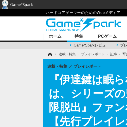
Game*Spark
ハードコアゲーマーのためのWebメディア
ホーム
特集
PCゲーム
Game*Sparkレビュー
プ
ホーム
›
連載・特集
›
プレイレポート
›
記事
›
写
連載・特集
プレイレポート
『伊達鍵は眠らな
は、シリーズの
限脱出』ファン
【先行プレイレ