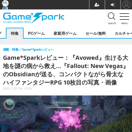
search
menu
グ
特集
PCゲーム
家庭用ゲーム
セール/無料
カルチャ
連載・特集
Game*Sparkレビュー
Game*Sparkレビュー：『Avowed』生ける大
地を謎の病から救え…『Fallout: New Vegas』
のObsidianが送る、コンパクトながら骨太な
ハイファンタジーRPG 10枚目の写真・画像
2025.7.22 Tue 12:00