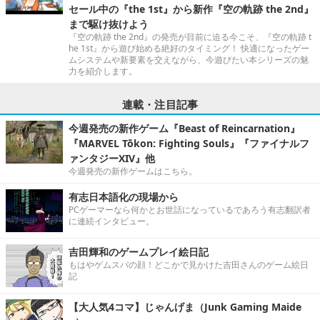
セール中の『the 1st』から新作『空の軌跡 the 2nd』
まで駆け抜けよう
『空の軌跡 the 2nd』の発売が目前に迫る今こそ、『空の軌跡 t
he 1st』から遊び始める絶好のタイミング！ 快適になったゲー
ムシステムや新要素を交えながら、今遊びたい本シリーズの魅
力を紹介します。
連載・注目記事
今週発売の新作ゲーム『Beast of Reincarnation』
『MARVEL Tōkon: Fighting Souls』『ファイナルフ
ァンタジーXIV』他
今週発売の新作ゲームはこちら。
有志日本語化の現場から
PCゲーマーなら何かとお世話になっているであろう有志翻訳者
に連続インタビュー。
吉田輝和のゲームプレイ絵日記
もはやゲムスパの顔！どこかで見かけた吉田さんのゲーム絵日
記
【大人気4コマ】じゃんげま（Junk Gaming Maide