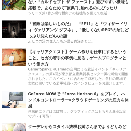
ない『カルドセプト ザ ファースト』遊びやすい機能も
搭載で、あらためて“原典”に触れるのにぴったり
シリーズ第1作が現行機向けの新機能を備えて復活！
「冒険は楽しいものだ」 ─『FF11』と『ウィザードリ
ィ ヴァリアンツ ダフネ』、"優しくないRPG"の沼にど
っぷり沈んだ4人の話
ふたつの沼の住人たちが語る奥深さとは。
【キャリアクエスト】ゲーム作りを仕事にするという
こと。セガの若手の事例に見る，ゲームプログラマと
いう働き方
Game*Sparkと4Gamerの合同による就活イベント「キャリア
クエスト」の第4回が東京都立産業貿易センター浜松町館で開催
されました。このイベントに合わせて取材した、各社の現場で
実際に働いている若手社員へのインタビューをお届けします。
GeForce NOWで『Forza Horizon 6』をプレイ。ハ
ンドルコントローラー×クラウドゲーミングの底力を体
感
体感的にラグはほぼ無し。グラフィックスはもちろん最高設定
でプレイ可能！
クーデレからスタイル抜群お姉さんまでよりどりみど