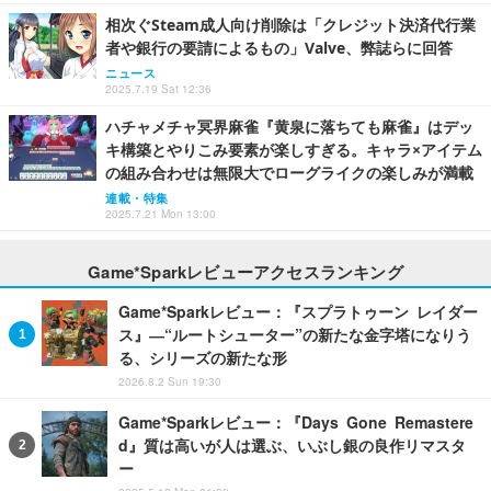
相次ぐSteam成人向け削除は「クレジット決済代行業
者や銀行の要請によるもの」Valve、弊誌らに回答
ニュース
2025.7.19 Sat 12:36
ハチャメチャ冥界麻雀『黄泉に落ちても麻雀』はデッ
キ構築とやりこみ要素が楽しすぎる。キャラ×アイテム
の組み合わせは無限大でローグライクの楽しみが満載
連載・特集
2025.7.21 Mon 13:00
Game*Sparkレビューアクセスランキング
Game*Sparkレビュー：『スプラトゥーン レイダー
ス』―“ルートシューター”の新たな金字塔になりう
る、シリーズの新たな形
2026.8.2 Sun 19:30
Game*Sparkレビュー：『Days Gone Remastere
d』質は高いが人は選ぶ、いぶし銀の良作リマスタ
ー