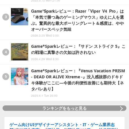
2025.5.12 Mon 21:00
Game*Sparkレビュー：Razer「Viper V4 Pro」は
「本気で勝つ為のゲーミングマウス」ゆえに人を選
ぶ。驚異的な最大ポーリングレート＆感度は、やや
オーバースペック気味
2026.3.25 Wed 0:00
Game*Sparkレビュー：『サドン ストライク 5』こ
の戦場に真摯さの欠如は許されない
2026.4.29 Wed 8:30
Game*Sparkレビュー：『Venus Vacation PRISM
- DEAD OR ALIVE Xtreme -』没入感抜群のドキド
キ体験がここに―今後の利便性改善にも期待大【ネ
タバレあり】
2025.4.1 Tue 20:00
ランキングをもっと見る
ゲーム向けUIデザイナーアシスタント・IT・ゲーム業界志