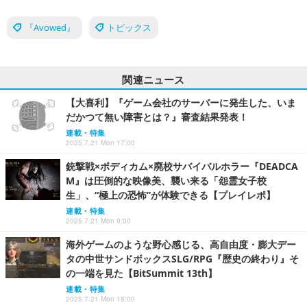
『Avowed』
トピックス
関連ニュース
【大喜利】『ゲーム会社のサーバーに発生した、いま
だかつて無い障害とは？』審査結果発表！
連載・特集
2025.7.21 Mon 17:00
銃撃戦×ボディカム×廃校サバイバルホラー『DEADCA
M』は圧倒的な映像美、襲い来る「怨霊女子校
生」、“極上の恐怖”が体験できる【プレイレポ】
連載・特集
2025.7.21 Mon 9:00
海外ゲームのような野心感じる、高自由度・膨大デー
タの中世サンドボックスSLG/RPG『歴史の終わり』そ
の一端を見た【BitSummit 13th】
連載・特集
2025.7.21 Mon 18:00