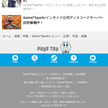
n）
Game*Sparkの一大コンテンツに成長した4コマ。単行本も好評
発売中！
Game*Spark/インサイド公式ディスコードサーバー
好評稼働中！
写真・画像
ホーム
›
連載・特集
›
Game*Sparkレビュー
›
記事
›
Home
X
STEAM
Facebook
YouTube
Game*Sparkについて
お問合せ
広告掲載
会社概要
個人情報保護方針
個人情報の取り扱いについて（Game*Spark）
利用規約
特定商取引法に基づく表記
紹介した商品/サービスを購入、契約した場合に、
売上の一部が弊社サイトに還元されることがあります。
当サイトに掲載の記事・見出し・写真・画像の無断転載を禁じます。
Copyright © 2026 IID, Inc.