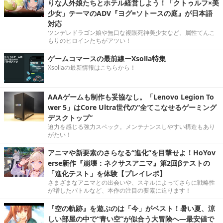
りな人外娘たちとホテル経営しよう！「クトゥルフ×美
少女」テーマのADV『ヨグ=ソトースの庭』が日本語
対応
ツンデレドラゴン娘や無口な複眼死神美少女など、属性てんこ
もりのヒロインたちがアツい！
ゲームコマースの最前線ーXsolla特集
Xsollaの最新情報はこちらから！
AAAゲームも制作も妥協なし。「Lenovo Legion To
wer 5」はCore Ultra世代の“全てこなせるゲーミング
デスクトップ”
迫力を感じる強力スペック。メンテナンスしやすい構造もあり
がたい！
アニマや新要素のさらなる“進化”を目撃せよ！HoYov
erse新作『崩壊：ネクサスアニマ』第2回βテストの
「進化テスト」を体験【プレイレポ】
さまざまなアニマとの出会いや、スキルによってさらに戦略性
が増したバトルなど、本作の注目の要素に迫ります！
『空の軌跡』を遊ぶのは「今」がベスト！暑い夏、涼
しい部屋の中で“青い空”が似合う大冒険へ―最安値で