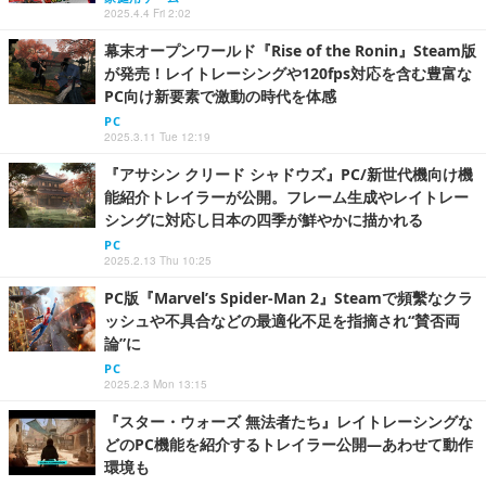
2025.4.4 Fri 2:02
幕末オープンワールド『Rise of the Ronin』Steam版
が発売！レイトレーシングや120fps対応を含む豊富な
PC向け新要素で激動の時代を体感
PC
2025.3.11 Tue 12:19
『アサシン クリード シャドウズ』PC/新世代機向け機
能紹介トレイラーが公開。フレーム生成やレイトレー
シングに対応し日本の四季が鮮やかに描かれる
PC
2025.2.13 Thu 10:25
PC版『Marvel’s Spider-Man 2』Steamで頻繫なクラ
ッシュや不具合などの最適化不足を指摘され“賛否両
論”に
PC
2025.2.3 Mon 13:15
『スター・ウォーズ 無法者たち』レイトレーシングな
どのPC機能を紹介するトレイラー公開―あわせて動作
環境も