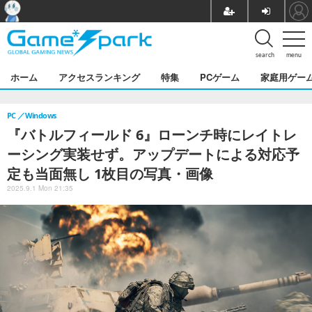
search
menu
ホーム
アクセスランキング
特集
PCゲーム
家庭用ゲー
PC
Windows
『バトルフィールド 6』ローンチ時にレイトレ
ーシング実装せず。アップデートによる対応予
定も当面無し 1枚目の写真・画像
2025.9.1 Mon 21:35