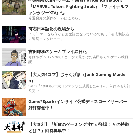
今週発売の新作ゲーム『Beast of Reincarnation』
『MARVEL Tōkon: Fighting Souls』『ファイナルフ
ァンタジーXIV』他
今週発売の新作ゲームはこちら。
有志日本語化の現場から
PCゲーマーなら何かとお世話になっているであろう有志翻訳者
に連続インタビュー。
吉田輝和のゲームプレイ絵日記
もはやゲムスパの顔！どこかで見かけた吉田さんのゲーム絵日
記
【大人気4コマ】じゃんげま（Junk Gaming Maide
n）
Game*Sparkの一大コンテンツに成長した4コマ。単行本も好評
発売中！
Game*Spark/インサイド公式ディスコードサーバー
好評稼働中！
【大喜利】『新種のゲーミング“蚊”が登場！ その特徴
とは？』回答募集中！