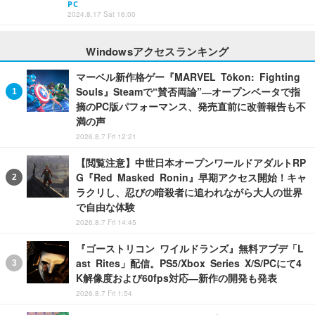
PC
2024.8.17 Sat 16:00
Windowsアクセスランキング
マーベル新作格ゲー『MARVEL Tōkon: Fighting
Souls』Steamで“賛否両論”―オープンベータで指
摘のPC版パフォーマンス、発売直前に改善報告も不
満の声
2026.8.7 Fri 12:21
【閲覧注意】中世日本オープンワールドアダルトRP
G『Red Masked Ronin』早期アクセス開始！キャ
ラクリし、忍びの暗殺者に追われながら大人の世界
で自由な体験
2026.8.7 Fri 14:45
『ゴーストリコン ワイルドランズ』無料アプデ「L
ast Rites」配信。PS5/Xbox Series X/S/PCにて4
K解像度および60fps対応―新作の開発も発表
2026.8.7 Fri 1:54