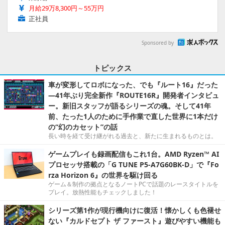
月給29万8,300円～55万円
正社員
Sponsored by
トピックス
車が変形してロボになった、でも『ルート16』だった
―41年ぶり完全新作『ROUTE16R』開発者インタビュ
ー。新旧スタッフが語るシリーズの魂。そして41年
前、たった1人のために手作業で直した世界に1本だけ
の“幻のカセット”の話
長い時を経て受け継がれる過去と、新たに生まれるものとは。
ゲームプレイも録画配信もこれ1台。AMD Ryzen™ AI
プロセッサ搭載の「G TUNE P5-A7G60BK-D」で『Fo
rza Horizon 6』の世界を駆け回る
ゲーム＆制作の拠点となるノートPCで話題のレースタイトルを
プレイ。放熱性能もチェックしました！
シリーズ第1作が現行機向けに復活！懐かしくも色褪せ
ない『カルドセプト ザ ファースト』遊びやすい機能も