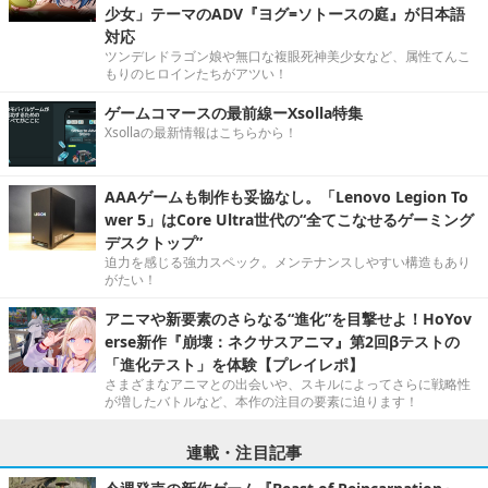
少女」テーマのADV『ヨグ=ソトースの庭』が日本語
対応
ツンデレドラゴン娘や無口な複眼死神美少女など、属性てんこ
もりのヒロインたちがアツい！
ゲームコマースの最前線ーXsolla特集
Xsollaの最新情報はこちらから！
AAAゲームも制作も妥協なし。「Lenovo Legion To
wer 5」はCore Ultra世代の“全てこなせるゲーミング
デスクトップ”
迫力を感じる強力スペック。メンテナンスしやすい構造もあり
がたい！
アニマや新要素のさらなる“進化”を目撃せよ！HoYov
erse新作『崩壊：ネクサスアニマ』第2回βテストの
「進化テスト」を体験【プレイレポ】
さまざまなアニマとの出会いや、スキルによってさらに戦略性
が増したバトルなど、本作の注目の要素に迫ります！
連載・注目記事