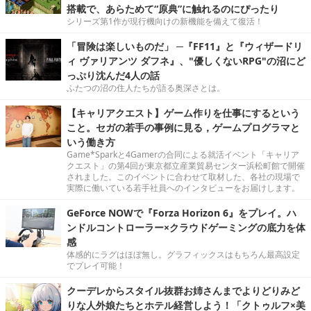
搭載で、あらためて“原典”に触れるのにぴったり
シリーズ第1作が現行機向けの新機能を備えて復活！
「冒険は楽しいものだ」 ─『FF11』と『ウィザードリ
ィ ヴァリアンツ ダフネ』、"優しくないRPG"の沼にど
っぷり沈んだ4人の話
ふたつの沼の住人たちが語る奥深さとは。
【キャリアクエスト】ゲーム作りを仕事にするという
こと。セガの若手の事例に見る，ゲームプログラマと
いう働き方
Game*Sparkと4Gamerの合同による就活イベント「キャリア
クエスト」の第4回が東京都立産業貿易センター浜松町館で開催
されました。このイベントに合わせて取材した、各社の現場で
実際に働いている若手社員へのインタビューをお届けします。
GeForce NOWで『Forza Horizon 6』をプレイ。ハ
ンドルコントローラー×クラウドゲーミングの底力を体
感
体感的にラグはほぼ無し。グラフィックスはもちろん最高設定
でプレイ可能！
クーデレからスタイル抜群お姉さんまでよりどりみど
りな人外娘たちとホテル経営しよう！「クトゥルフ×美