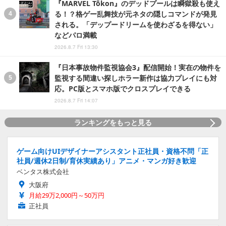
『MARVEL Tōkon』のデッドプールは瞬獄殺も使え
る！？格ゲー乱舞技が元ネタの隠しコマンドが発見
される。「デップードリームを使わざるを得ない」
などパロ満載
2026.8.7 Fri 13:30
『日本事故物件監視協会3』配信開始！実在の物件を
監視する間違い探しホラー新作は協力プレイにも対
応。PC版とスマホ版でクロスプレイできる
2026.8.7 Fri 14:07
ランキングをもっと見る
ゲーム向けUIデザイナーアシスタント正社員・資格不問「正
社員/週休2日制/育休実績あり」アニメ・マンガ好き歓迎
ベンタス株式会社
大阪府
月給29万2,000円～50万円
正社員