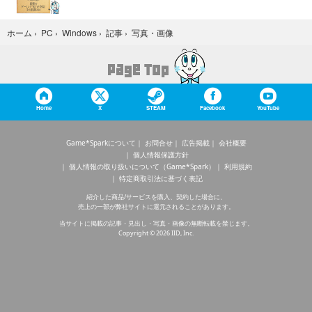
写真・画像
ホーム
›
PC
›
Windows
›
記事
›
Home
X
STEAM
Facebook
YouTube
Game*Sparkについて
お問合せ
広告掲載
会社概要
個人情報保護方針
個人情報の取り扱いについて（Game*Spark）
利用規約
特定商取引法に基づく表記
紹介した商品/サービスを購入、契約した場合に、
売上の一部が弊社サイトに還元されることがあります。
当サイトに掲載の記事・見出し・写真・画像の無断転載を禁じます。
Copyright © 2026 IID, Inc.