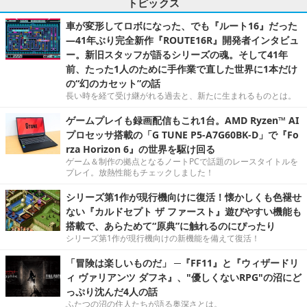
トピックス
車が変形してロボになった、でも『ルート16』だった
―41年ぶり完全新作『ROUTE16R』開発者インタビュ
ー。新旧スタッフが語るシリーズの魂。そして41年
前、たった1人のために手作業で直した世界に1本だけ
の“幻のカセット”の話
長い時を経て受け継がれる過去と、新たに生まれるものとは。
ゲームプレイも録画配信もこれ1台。AMD Ryzen™ AI
プロセッサ搭載の「G TUNE P5-A7G60BK-D」で『Fo
rza Horizon 6』の世界を駆け回る
ゲーム＆制作の拠点となるノートPCで話題のレースタイトルを
プレイ。放熱性能もチェックしました！
シリーズ第1作が現行機向けに復活！懐かしくも色褪せ
ない『カルドセプト ザ ファースト』遊びやすい機能も
搭載で、あらためて“原典”に触れるのにぴったり
シリーズ第1作が現行機向けの新機能を備えて復活！
「冒険は楽しいものだ」 ─『FF11』と『ウィザードリ
ィ ヴァリアンツ ダフネ』、"優しくないRPG"の沼にど
っぷり沈んだ4人の話
ふたつの沼の住人たちが語る奥深さとは。