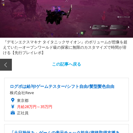
『デモンエクスマキナ タイタニックサイオン』のボリュームが想像を超
えていた―オープンワールド級の探索に無限のカスタマイズで時間が溶
ける【先行プレイレポ】
この記事へ戻る
ログボは給与!ゲームテスター/シフト自由/髪型髪色自由
株式会社Reve
東京都
月給28万円～35万円
正社員
「土日祝休み」ゲームの表示チェック担当/資格取得支援あ