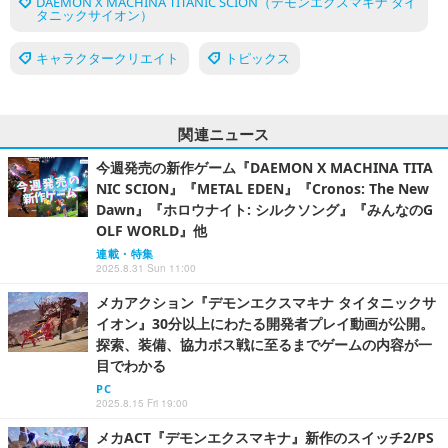
DAEMON X MACHINA TITANIC SCION（デモンエクスマキナ タイ
タニックサイオン）
キャラクタークリエイト
トピックス
関連ニュース
今週発売の新作ゲーム『DAEMON X MACHINA TITA
NIC SCION』『METAL EDEN』『Cronos: The New
Dawn』『ホロウナイト: シルクソング』『みんなのG
OLF WORLD』他
連載・特集
2025.8.31 Sun 11:00
メカアクション『デモンエクスマキナ タイタニックサ
イオン』30分以上にわたる開発者プレイ動画が公開。
探索、装備、協力ボス戦に至るまでゲームの内容が一
目でわかる
PC
2025.8.15 Fri 19:00
メカACT『デモンエクスマキナ』新作のスイッチ2/PS