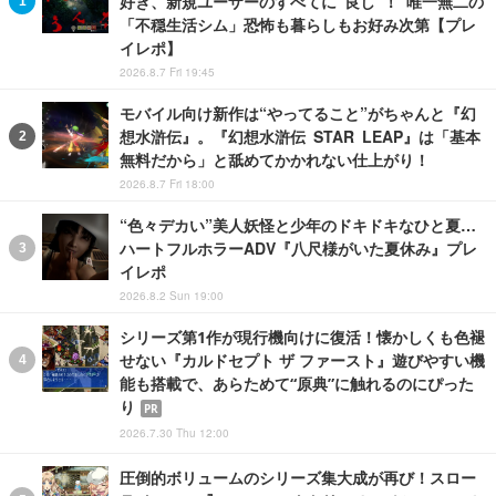
好き、新規ユーザーのすべてに“良し”！ 唯一無二の
「不穏生活シム」恐怖も暮らしもお好み次第【プレ
イレポ】
2026.8.7 Fri 19:45
モバイル向け新作は“やってること”がちゃんと『幻
想水滸伝』。『幻想水滸伝 STAR LEAP』は「基本
無料だから」と舐めてかかれない仕上がり！
2026.8.7 Fri 18:00
“色々デカい”美人妖怪と少年のドキドキなひと夏…
ハートフルホラーADV『八尺様がいた夏休み』プレ
イレポ
2026.8.2 Sun 19:00
シリーズ第1作が現行機向けに復活！懐かしくも色褪
せない『カルドセプト ザ ファースト』遊びやすい機
能も搭載で、あらためて“原典”に触れるのにぴった
り
PR
2026.7.30 Thu 12:00
圧倒的ボリュームのシリーズ集大成が再び！スロー