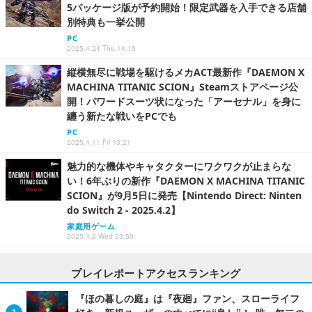
5パッケージ版が予約開始！限定武器を入手できる店舗
別特典も一挙公開
PC
2025.4.24 Thu 14:15
縦横無尽に戦場を駆けるメカACT最新作『DAEMON X
MACHINA TITANIC SCION』Steamストアページ公
開！パワードスーツ状になった「アーセナル」を身に
纏う新たな戦いをPCでも
PC
2025.4.11 Fri 13:21
魅力的な機体やキャタクターにワクワクが止まらな
い！6年ぶりの新作『DAEMON X MACHINA TITANIC
SCION』が9月5日に発売【Nintendo Direct: Ninten
do Switch 2 - 2025.4.2】
家庭用ゲーム
2025.4.2 Wed 23:50
プレイレポートアクセスランキング
『ほの暮しの庭』は『夜廻』ファン、スローライフ