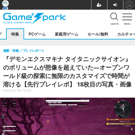
search
menu
グ
特集
PCゲーム
家庭用ゲーム
セール/無料
カルチャ
連載・特集
プレイレポート
『デモンエクスマキナ タイタニックサイオン』
のボリュームが想像を超えていた―オープンワ
ールド級の探索に無限のカスタマイズで時間が
溶ける【先行プレイレポ】 18枚目の写真・画像
2025.9.4 Thu 18:00