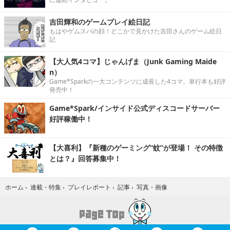
吉田輝和のゲームプレイ絵日記
もはやゲムスパの顔！どこかで見かけた吉田さんのゲーム絵日
記
【大人気4コマ】じゃんげま（Junk Gaming Maide
n）
Game*Sparkの一大コンテンツに成長した4コマ。単行本も好評
発売中！
Game*Spark/インサイド公式ディスコードサーバー
好評稼働中！
【大喜利】『新種のゲーミング“蚊”が登場！ その特徴
とは？』回答募集中！
写真・画像
ホーム
›
連載・特集
›
プレイレポート
›
記事
›