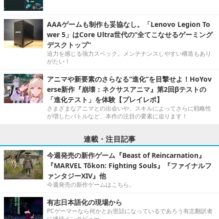
AAAゲームも制作も妥協なし。「Lenovo Legion To
wer 5」はCore Ultra世代の“全てこなせるゲーミング
デスクトップ”
迫力を感じる強力スペック。メンテナンスしやすい構造もあり
がたい！
アニマや新要素のさらなる“進化”を目撃せよ！HoYov
erse新作『崩壊：ネクサスアニマ』第2回βテストの
「進化テスト」を体験【プレイレポ】
さまざまなアニマとの出会いや、スキルによってさらに戦略性
が増したバトルなど、本作の注目の要素に迫ります！
連載・注目記事
今週発売の新作ゲーム『Beast of Reincarnation』
『MARVEL Tōkon: Fighting Souls』『ファイナルフ
ァンタジーXIV』他
今週発売の新作ゲームはこちら。
有志日本語化の現場から
PCゲーマーなら何かとお世話になっているであろう有志翻訳者
に連続インタビュー。