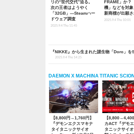
リの“世代交代”迫る。
FRAME」か？
次の王者はようやく
機」などを対象
「32GB」―Steamハー
新商標が出願さ
ドウェア調査
2025.9.4 Thu 10:01
2025.9.4 Thu 11:45
『NIKKE』から生まれた謎生物「Doro」
2025.9.4 Thu 14:25
DAEMON X MACHINA TITANI
【8,800円→1,760円】
【8,800→4,4
『デモンエクスマキナ
カACT『デモエ
タイタニックサイオ
タニックサイオ