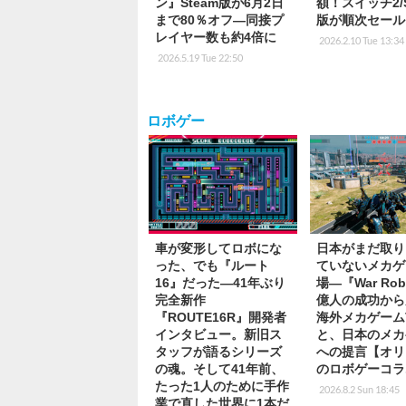
ン』Steam版が6月2日
額！スイッチ2/S
まで80％オフ―同接プ
版が順次セール
レイヤー数も約4倍に
2026.2.10 Tue 13:34
2026.5.19 Tue 22:50
ロボゲー
車が変形してロボにな
日本がまだ取り
った、でも『ルート
ていないメカゲ
16』だった―41年ぶり
場―『War Rob
完全新作
億人の成功から
『ROUTE16R』開発者
海外メカゲーム
インタビュー。新旧ス
と、日本のメカ
タッフが語るシリーズ
への提言【オリ
の魂。そして41年前、
のロボゲーコラ
たった1人のために手作
2026.8.2 Sun 18:45
業で直した世界に1本だ