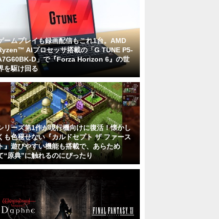
ゲームプレイも録画配信もこれ1台。AMD
Ryzen™ AIプロセッサ搭載の「G TUNE P5-
A7G60BK-D」で『Forza Horizon 6』の世
界を駆け回る
シリーズ第1作が現行機向けに復活！懐かし
くも色褪せない『カルドセプト ザ ファース
ト』遊びやすい機能も搭載で、あらため
て“原典”に触れるのにぴったり