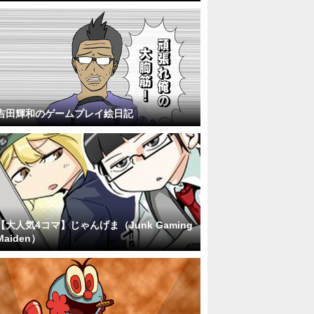
吉田輝和のゲームプレイ絵日記
【大人気4コマ】じゃんげま（Junk Gaming
Maiden）