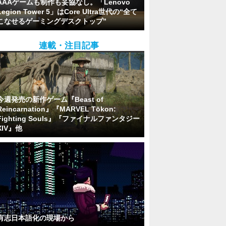
AAAゲームも制作も妥協なし。「Lenovo
Legion Tower 5」はCore Ultra世代の“全て
こなせるゲーミングデスクトップ”
連載・注目記事
今週発売の新作ゲーム『Beast of
Reincarnation』『MARVEL Tōkon:
Fighting Souls』『ファイナルファンタジー
XIV』他
有志日本語化の現場から