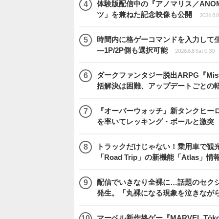
体験版配信中の『アノマリス／ANOM
ツ」を兼ねた記念映像も公開
2026.8.8
時間内に格ゲーコマンドを入力して生き残
―1P/2P側も選択可能
2026.8.8 Sat 0:30
ダークファンタジー脱出ARPG『Mist
括解決は困難、アップデートごとの
『オーバーウォッチ』新タンクヒーロー
を率いてレッキング・ボールと激突
トラックだけじゃない！乗用車で観光地などを
「Road Trip」の新機能「Atlas」
配信でいきなり全裸に…話題のセク
発生。「丸裸になる現象を泣きなが
マーベル新作格ゲー『MARVEL Tōkon