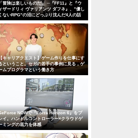
「冒険は楽しいものだ」 ─『FF11』と『ウ
ィザードリィ ヴァリアンツ ダフネ』、"優し
くないRPG"の沼にどっぷり沈んだ4人の話
【キャリアクエスト】ゲーム作りを仕事にす
るということ。セガの若手の事例に見る，ゲ
ームプログラマという働き方
GeForce NOWで『Forza Horizon 6』をプ
レイ。ハンドルコントローラー×クラウドゲ
ーミングの底力を体感