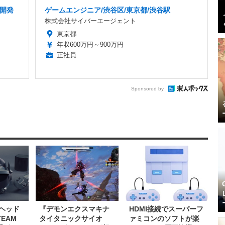
ム開発
ゲームエンジニア/渋谷区/東京都/渋谷駅
株式会社サイバーエージェント
東京都
年収600万円～900万円
正社員
Sponsored by
Rヘッド
『デモンエクスマキナ
HDMI接続でスーパーフ
EAM
タイタニックサイオ
ァミコンのソフトが楽