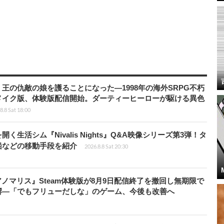
王の仇敵の娘を護ることになった―1998年の海外SRPG不朽
メイク版、体験版配信開始。ダーティーヒーローが駆ける異色
8.8 Sat 18:00
生活シム『Nivalis Nights』Q&A映像シリーズ第3弾！タ
船などの移動手段を紹介
2026.8.8 Sat 20:30
アノマリス』Steam体験版が8月9日配信終了を撤回し無期限で
響―「でもフリューだしな」のゲーム、今後も改善へ