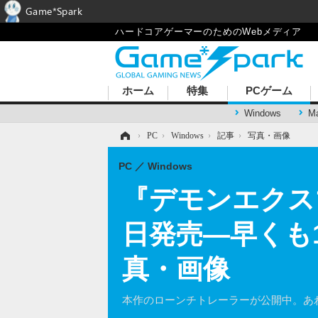
Game*Spark
ハードコアゲーマーのためのWebメディア
ホーム
特集
PCゲーム
Windows
M
ホーム
›
PC
›
Windows
›
記事
›
写真・画像
PC
Windows
『デモンエクス
日発売―早くも
真・画像
本作のローンチトレーラーが公開中。あ