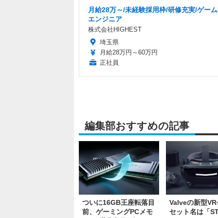
月給28万～/未経験採用枠/研修充実/ゲー
エンジニア
株式会社HIGHEST
埼玉県
月給28万円～60万円
正社員
編集部おすすめの記事
ついに16GB王座転落目
Valveの新型V
前、ゲーミングPCメモ
セット名は「ST