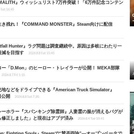
ALITH』ウィッシュリスト7万件突破！「6万件記念コンテン
 Sat 16:45
れ！『COMMAND MONSTER』Steam向けに配信
fall Hunter』ラグ問題は調査継続中。原因は多岐にわたり一
軽減を目指す
2026.8.8 Sat 15:45
「D.Mon」のヒーロー・トレイラーが公開！ MEKA部隊
2026.8.7 Fri 1:15
ドライブできる『American Truck Simulator』
情報公開
2026.8.8 Sat 7:30
シーホラー『スパンキング除霊師』人妻霊の服が消えるバグが
ら修正しました」と現在はアプデ済み
2026.8.4 Tue 10:41
: Fighting Souls』Steamで“賛否両論”―オープンベータで