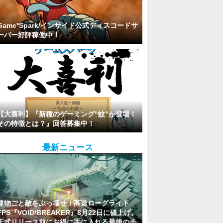
Game*Spark/インサイド公式ディスコードサ
ーバー好評稼働中！
【大喜利】『新種のゲーミング“蚊”が登場！
その特徴とは？』回答募集中！
最新ニュース
建物ごと敵をぶっ壊せ！高速ローグライト
FPS『VOID/BREAKER』8月22日に値上げ。
正式リリース前にお得に手に入れる最後のチ