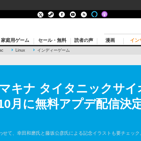
家庭用ゲーム
セール・無料
読者の声
漫画
イン
ac
Linux
インディーゲーム
マキナ タイタニックサイ
10月に無料アプデ配信決定
わせて、幸田和磨氏と藤坂公彦氏による記念イラストも要チェック