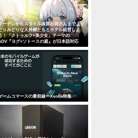
クーデレからスタイル抜群お姉さんまでより
どりみどりな人外娘たちとホテル経営しよ
う！「クトゥルフ×美少女」テーマの
ADV『ヨグ=ソトースの庭』が日本語対応
ゲームコマースの最前線ーXsolla特集