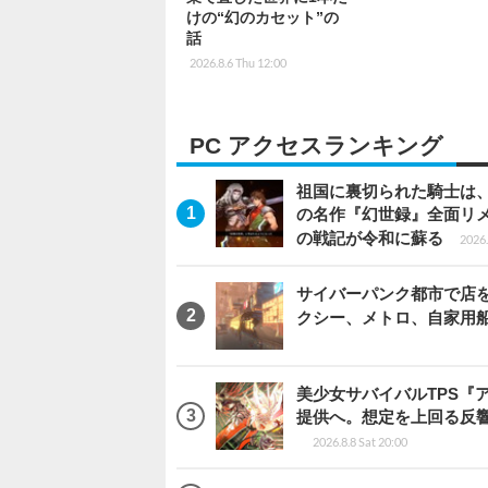
けの“幻のカセット”の
話
2026.8.6 Thu 12:00
PC アクセスランキング
祖国に裏切られた騎士は、
の名作『幻世録』全面リ
の戦記が令和に蘇る
2026.
サイバーパンク都市で店を開く
クシー、メトロ、自家用
美少女サバイバルTPS『
提供へ。想定を上回る反
2026.8.8 Sat 20:00