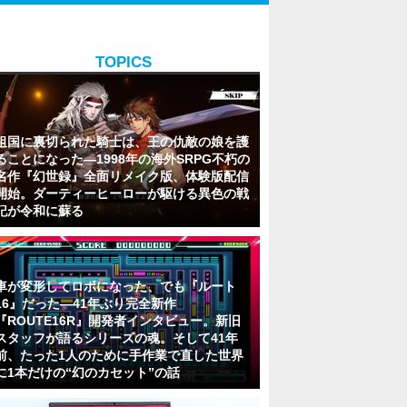
TOPICS
祖国に裏切られた騎士は、王の仇敵の娘を護
ることになった―1998年の海外SRPG不朽の
名作『幻世録』全面リメイク版、体験版配信
開始。ダーティーヒーローが駆ける異色の戦
記が令和に蘇る
車が変形してロボになった、でも『ルート
16』だった―41年ぶり完全新作
『ROUTE16R』開発者インタビュー。新旧
スタッフが語るシリーズの魂。そして41年
前、たった1人のために手作業で直した世界
に1本だけの“幻のカセット”の話