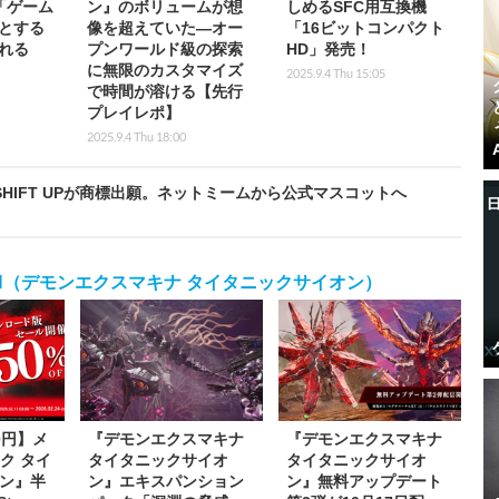
「ゲーム
ン』のボリュームが想
しめるSFC用互換機
とする
像を超えていた―オー
「16ビットコンパクト
れる
プンワールド級の探索
HD」発売！
に無限のカスタマイズ
2025.9.4 Thu 15:05
で時間が溶ける【先行
プレイレポ】
2025.9.4 Thu 18:00
をSHIFT UPが商標出願。ネットミームから公式マスコットへ
C SCION（デモンエクスマキナ タイタニックサイオン）
00円】メ
『デモンエクスマキナ
『デモンエクスマキナ
ク タイ
タイタニックサイオ
タイタニックサイオ
ン』半
ン』エキスパンション
ン』無料アップデート