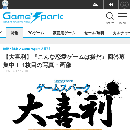
search
menu
グ
特集
PCゲーム
家庭用ゲーム
セール/無料
カルチャ
連載・特集
Game*Spark大喜利
【大喜利】『こんな恋愛ゲームは嫌だ』回答募
集中！ 1枚目の写真・画像
2025.9.5 Fri 17:10