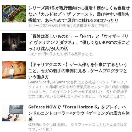
シリーズ第1作が現行機向けに復活！懐かしくも色褪せ
ない『カルドセプト ザ ファースト』遊びやすい機能も
搭載で、あらためて“原典”に触れるのにぴったり
シリーズ第1作が現行機向けの新機能を備えて復活！
「冒険は楽しいものだ」 ─『FF11』と『ウィザードリ
ィ ヴァリアンツ ダフネ』、"優しくないRPG"の沼にど
っぷり沈んだ4人の話
ふたつの沼の住人たちが語る奥深さとは。
【キャリアクエスト】ゲーム作りを仕事にするという
こと。セガの若手の事例に見る，ゲームプログラマと
いう働き方
Game*Sparkと4Gamerの合同による就活イベント「キャリア
クエスト」の第4回が東京都立産業貿易センター浜松町館で開催
されました。このイベントに合わせて取材した、各社の現場で
実際に働いている若手社員へのインタビューをお届けします。
GeForce NOWで『Forza Horizon 6』をプレイ。ハ
ンドルコントローラー×クラウドゲーミングの底力を体
感
体感的にラグはほぼ無し。グラフィックスはもちろん最高設定
でプレイ可能！