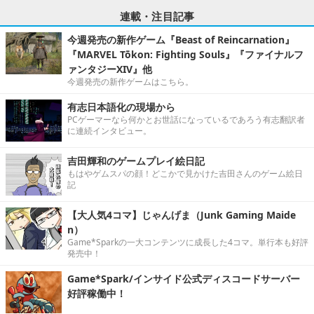
連載・注目記事
今週発売の新作ゲーム『Beast of Reincarnation』
『MARVEL Tōkon: Fighting Souls』『ファイナルフ
ァンタジーXIV』他
今週発売の新作ゲームはこちら。
有志日本語化の現場から
PCゲーマーなら何かとお世話になっているであろう有志翻訳者
に連続インタビュー。
吉田輝和のゲームプレイ絵日記
もはやゲムスパの顔！どこかで見かけた吉田さんのゲーム絵日
記
【大人気4コマ】じゃんげま（Junk Gaming Maide
n）
Game*Sparkの一大コンテンツに成長した4コマ。単行本も好評
発売中！
Game*Spark/インサイド公式ディスコードサーバー
好評稼働中！