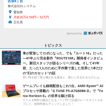
区栄4丁目
株式会社ELシステム
愛知県
月給26万4,100円～32万円
正社員
Sponsored by
トピックス
車が変形してロボになった、でも『ルート16』だった
―41年ぶり完全新作『ROUTE16R』開発者インタビュ
ー。新旧スタッフが語るシリーズの魂。そして41年
前、たった1人のために手作業で直した世界に1本だけ
の“幻のカセット”の話
長い時を経て受け継がれる過去と、新たに生まれるものとは。
ゲームプレイも録画配信もこれ1台。AMD Ryzen™ AI
プロセッサ搭載の「G TUNE P5-A7G60BK-D」で『Fo
rza Horizon 6』の世界を駆け回る
ゲーム＆制作の拠点となるノートPCで話題のレースタイトルを
プレイ。放熱性能もチェックしました！