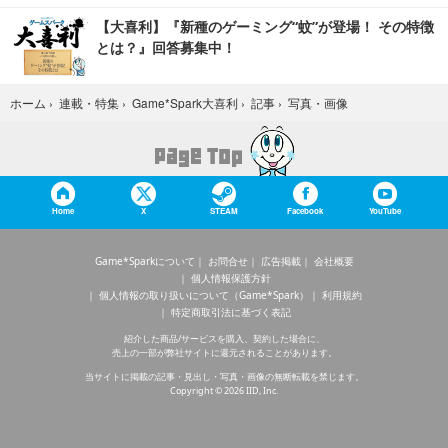
【大喜利】『新種のゲーミング“蚊”が登場！ その特徴
とは？』回答募集中！
写真・画像
ホーム
›
連載・特集
›
Game*Spark大喜利
›
記事
›
Home
X
STEAM
Facebook
YouTube
Game*Sparkについて
お問合せ
広告掲載
会社概要
個人情報保護方針
個人情報の取り扱いについて（Game*Spark）
利用規約
特定商取引法に基づく表記
紹介した商品/サービスを購入、契約した場合に、
売上の一部が弊社サイトに還元されることがあります。
当サイトに掲載の記事・見出し・写真・画像の無断転載を禁じます。
Copyright © 2026 IID, Inc.