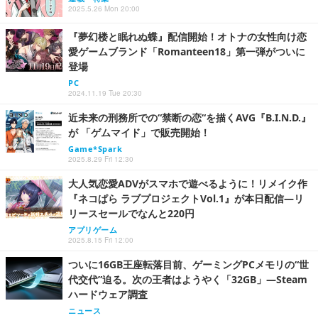
2025.5.26 Mon 20:00
『夢幻楼と眠れぬ蝶』配信開始！オトナの女性向け恋
愛ゲームブランド「Romanteen18」第一弾がついに
登場
PC
2024.11.19 Tue 20:30
近未来の刑務所での“禁断の恋“を描くAVG『B.I.N.D.』
が 「ゲムマイド」で販売開始！
Game*Spark
2025.8.29 Fri 12:30
大人気恋愛ADVがスマホで遊べるように！リメイク作
『ネコぱら ラブプロジェクトVol.1』が本日配信―リ
リースセールでなんと220円
アプリゲーム
2025.8.15 Fri 12:00
ついに16GB王座転落目前、ゲーミングPCメモリの“世
代交代”迫る。次の王者はようやく「32GB」―Steam
ハードウェア調査
ニュース