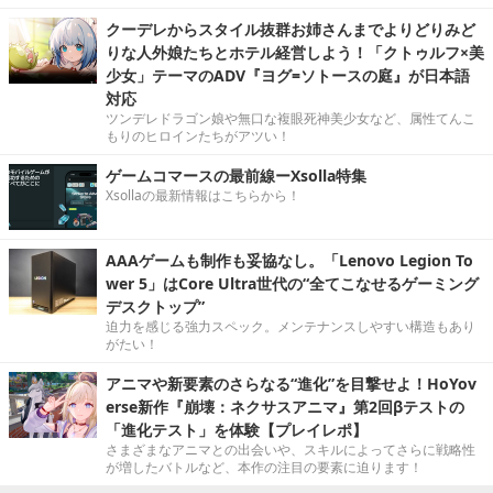
クーデレからスタイル抜群お姉さんまでよりどりみど
りな人外娘たちとホテル経営しよう！「クトゥルフ×美
少女」テーマのADV『ヨグ=ソトースの庭』が日本語
対応
ツンデレドラゴン娘や無口な複眼死神美少女など、属性てんこ
もりのヒロインたちがアツい！
ゲームコマースの最前線ーXsolla特集
Xsollaの最新情報はこちらから！
AAAゲームも制作も妥協なし。「Lenovo Legion To
wer 5」はCore Ultra世代の“全てこなせるゲーミング
デスクトップ”
迫力を感じる強力スペック。メンテナンスしやすい構造もあり
がたい！
アニマや新要素のさらなる“進化”を目撃せよ！HoYov
erse新作『崩壊：ネクサスアニマ』第2回βテストの
「進化テスト」を体験【プレイレポ】
さまざまなアニマとの出会いや、スキルによってさらに戦略性
が増したバトルなど、本作の注目の要素に迫ります！