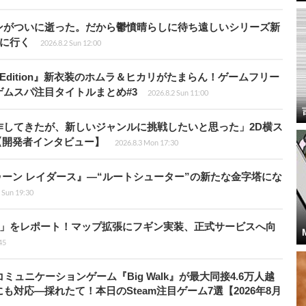
ンがついに逝った。だから鬱憤晴らしに待ち遠しいシリーズ新
6』に行く
2026.8.2 Sun 12:00
ch 2 Edition』新衣装のホムラ＆ヒカリがたまらん！ゲームフリー
ムスパ注目タイトルまとめ#3
2026.8.2 Sun 11:00
作してきたが、新しいジャンルに挑戦したいと思った」2D横ス
l』【開発者インタビュー】
2026.8.3 Mon 17:30
ラトゥーン レイダース』―“ルートシューター”の新たな金字塔にな
 Sun 19:30
ト」をレポート！マップ拡張にフギン実装、正式サービスへ向
45
ュニケーションゲーム『Big Walk』が最大同接4.6万人越
対応―採れたて！本日のSteam注目ゲーム7選【2026年8月