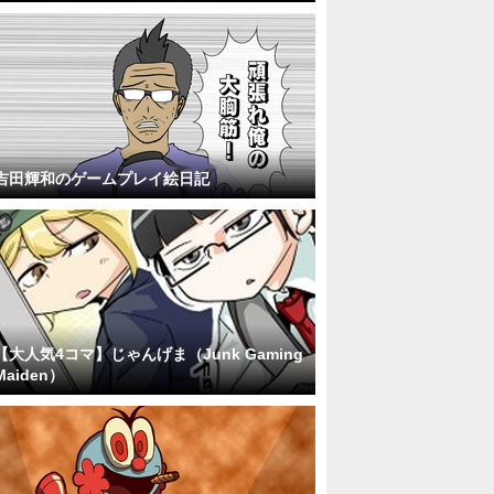
吉田輝和のゲームプレイ絵日記
【大人気4コマ】じゃんげま（Junk Gaming
Maiden）