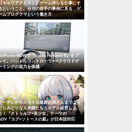
【キャリアクエスト】ゲーム作りを仕事にす
るということ。セガの若手の事例に見る，ゲ
ームプログラマという働き方
GeForce NOWで『Forza Horizon 6』をプ
レイ。ハンドルコントローラー×クラウドゲ
ーミングの底力を体感
クーデレからスタイル抜群お姉さんまでより
どりみどりな人外娘たちとホテル経営しよ
う！「クトゥルフ×美少女」テーマの
ADV『ヨグ=ソトースの庭』が日本語対応