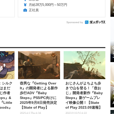
月給28万5,000円～50万円
正社員
Sponsored by
 シルク
壺男な『Getting Over
おじさんがよちよち歩
はまだ
It』の開発者による新作
きで山を登る！「壺お
じ作者
歩行ADV『Baby
じ」開発者新作『Baby
eps』&
Steps』PS5/PC向けに
Steps』新ゲームプレ
ittle
2025年9月8日発売決定
イ映像公開！【State
 Woods』
【State of Play】
of Play 2023.09速報】
2025.6.5 Thu 6:34
2023.9.15 Fri 6:22