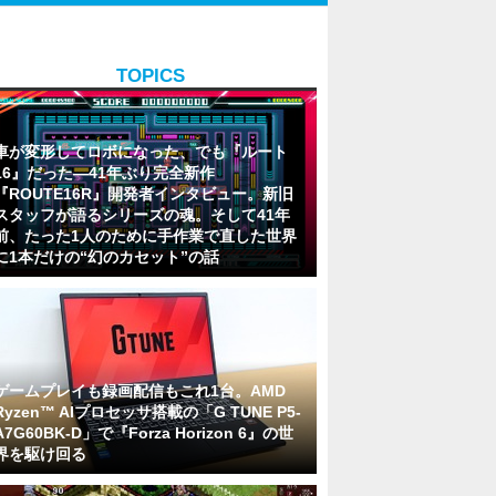
TOPICS
車が変形してロボになった、でも『ルート
16』だった―41年ぶり完全新作
『ROUTE16R』開発者インタビュー。新旧
スタッフが語るシリーズの魂。そして41年
前、たった1人のために手作業で直した世界
に1本だけの“幻のカセット”の話
ゲームプレイも録画配信もこれ1台。AMD
Ryzen™ AIプロセッサ搭載の「G TUNE P5-
A7G60BK-D」で『Forza Horizon 6』の世
界を駆け回る