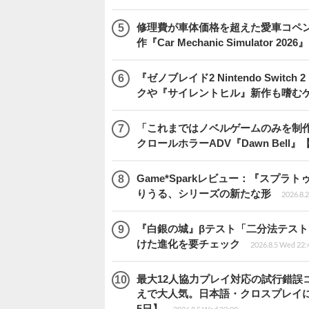
修理費が車体価格を超えた愛車コペ
作『Car Mechanic Simulator 202
『ゼノブレイド2 Nintendo Swit
クや『サイレントヒル』新作も嗜むゲ
「これまではノベルゲームのみを制
クロールホラーADV『Dawn Bel
Game*Sparkレビュー：『スプ
りうる、シリーズの新たな形
2026.8.2
『白銀の城』βテスト「二分法テス
けた進化を要チェック
2026.8.5 Wed 22:
最大12人協力プレイ対応の試行錯誤コミ
えで大人気。日本語・クロスプレイにも
5日】