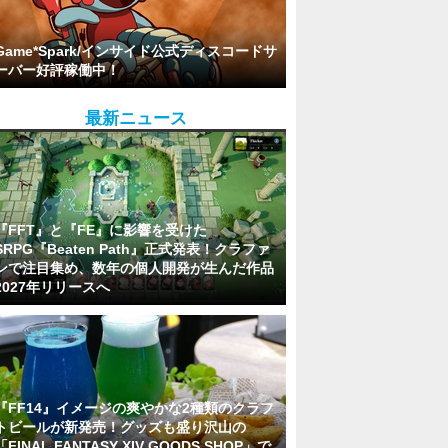
Game*Spark/インサイド公式ディスコードサ
ーバー好評稼働中！
最新ニュース
『FFT』と『FE』に影響を受けた
SRPG『Beaten Path』正式発表！クラファ
ンで注目集め、数年の個人開発が生んだ作品
2027年リリースへ
『FF14』イメージの爽やかな2種類のクラフ
トビールが新発売！グッズも盛り沢山の
「FINAL FANTASY XIV GOODS SHOP」で