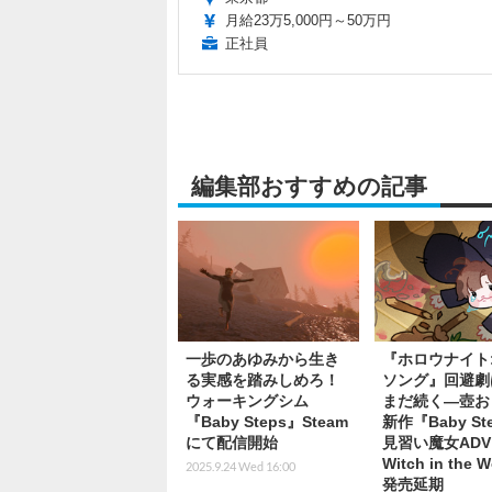
月給23万5,000円～50万円
正社員
編集部おすすめの記事
一歩のあゆみから生き
『ホロウナイト:
る実感を踏みしめろ！
ソング』回避劇
ウォーキングシム
まだ続く―壺お
『Baby Steps』Steam
新作『Baby St
にて配信開始
見習い魔女ADV『L
Witch in the
2025.9.24 Wed 16:00
発売延期