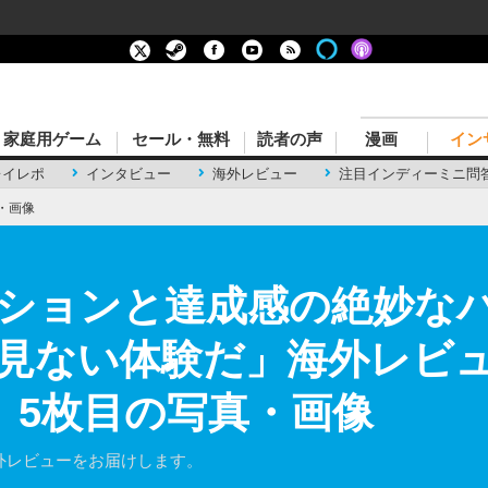
家庭用ゲーム
セール・無料
読者の声
漫画
イン
レイレポ
インタビュー
海外レビュー
注目インディーミニ問
・画像
ションと達成感の絶妙な
見ない体験だ」海外レビ
ps』 5枚目の写真・画像
』の海外レビューをお届けします。