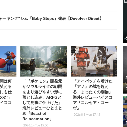
グ”シム『Baby Steps』発表【Devolver Direct】
開は何
「『ポケモン』開発元
「アイパッチを着けた
笑える
がソウルライクの戦闘
『アノ』の域を超え
にも仕
をより遊びやすい形に
る、まったくの別物」
のだ」
落とし込み、ARPGと
海外レビューハイスコ
イスコ
して見事に仕上げた」
ア『コルセア・コー
』
海外レビューひとまと
ヴ』
め『Beast of
2026.8.3 Mon 17:45
Reincarnation』
2026.8.4 Tue 15:00