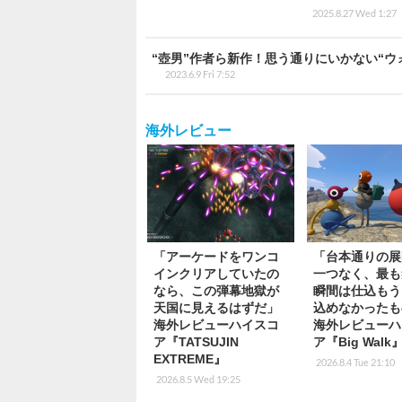
2025.8.27 Wed 1:27
“壺男”作者ら新作！思う通りにいかない“ウォーキン
2023.6.9 Fri 7:52
海外レビュー
「アーケードをワンコ
「台本通りの展
インクリアしていたの
一つなく、最も
なら、この弾幕地獄が
瞬間は仕込もう
天国に見えるはずだ」
込めなかったも
海外レビューハイスコ
海外レビューハ
ア『TATSUJIN
ア『Big Walk
EXTREME』
2026.8.4 Tue 21:10
2026.8.5 Wed 19:25