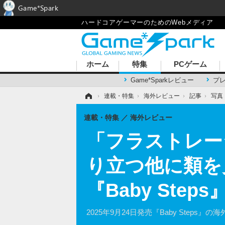
Game*Spark
ハードコアゲーマーのためのWebメディア
ホーム
特集
PCゲーム
Game*Sparkレビュー
プ
ホーム
›
連載・特集
›
海外レビュー
›
記事
›
写真
連載・特集
海外レビュー
「フラストレー
り立つ他に類を
『Baby Ste
2025年9月24日発売『Baby Steps