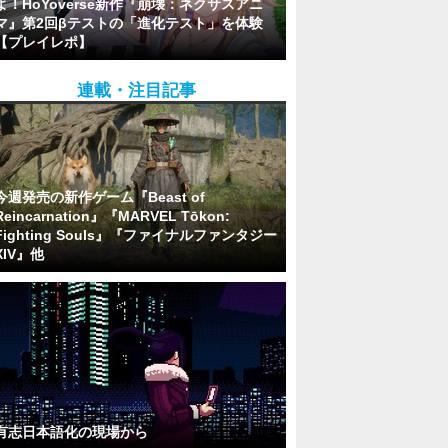
よ！HoYoverse新作『崩壊：ネクサスアニ
マ』第2回βテストの「進化テスト」を体験
【プレイレポ】
連載・注目記事
今週発売の新作ゲーム『Beast of
Reincarnation』『MARVEL Tōkon:
Fighting Souls』『ファイナルファンタジー
XIV』他
有志日本語化の現場から