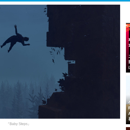
『Baby Steps』