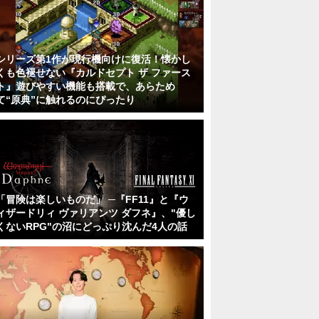
シリーズ第1作が現行機向けに復活！懐かし
くも色褪せない『カルドセプト ザ ファース
ト』遊びやすい機能も搭載で、あらため
て“原典”に触れるのにぴったり
「冒険は楽しいものだ」 ─『FF11』と『ウ
ィザードリィ ヴァリアンツ ダフネ』、"優し
くないRPG"の沼にどっぷり沈んだ4人の話