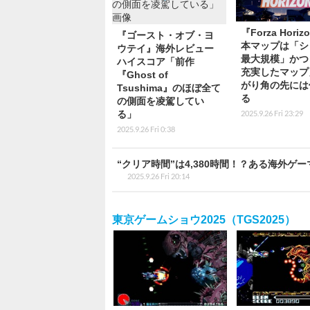
『Forza Horiz
『ゴースト・オブ・ヨ
本マップは「シ
ウテイ』海外レビュー
最大規模」かつ
ハイスコア「前作
充実したマップ
『Ghost of
がり角の先には
Tsushima』のほぼ全て
る
の側面を凌駕してい
2025.9.26 Fri 23:29
る」
2025.9.26 Fri 0:38
“クリア時間”は4,380時間！？ある海外ゲー
2025.9.26 Fri 20:14
東京ゲームショウ2025（TGS2025）