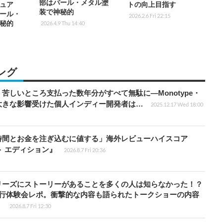
部はパール・メタル塗
ュア
トの向上目指す
装で神秘的
ール・
2026.2.6 Fri 22:15
秘的
2026.4.9 Thu 14:40
ング
苦しいところ支払った数年分がすべて無駄に―Monotype・
大きな影響受けた個人インディー開発者は…
2025.12.17 Wed 18:00
時間とお金を注ぎ込むに値する」海外レビューハイスコア
ート エディション』
2026.8.7 Fri 20:36
リーズにストーリーがあることを多くの人は知らなかった！？
先行体験会レポ。衝撃的な内容も語られたトークショーの内容
】
2026.8.7 Fri 12:30