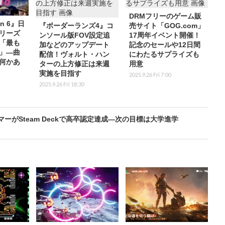
DRMフリーのゲーム販
on 6』日
『ボーダーランズ4』コ
売サイト「GOG.com」
リーズ
ンソール版FOV設定追
17周年イベント開催！
「最も
加などのアップデート
記念のセールや12日間
」―曲
配信！ヴォルト・ハン
にわたるサプライズも
何かあ
ターの上方修正は来週
用意
実施を目指す
2025.9.26 Fri 7:00
2025.9.26 Fri 18:30
マーがSteam Deckで高卒認定達成―次の目標は大学進学