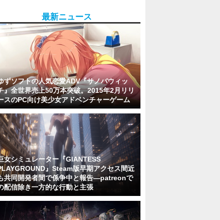
最新ニュース
ゆずソフトの人気恋愛ADV『サノバウィッ
チ』全世界売上50万本突破。2015年2月リリ
ースのPC向け美少女アドベンチャーゲーム
巨女シミュレーター『GIANTESS
PLAYGROUND』Steam版早期アクセス間近
も共同開発者間で係争中と報告―patreonで
の配信除き一方的な行動と主張