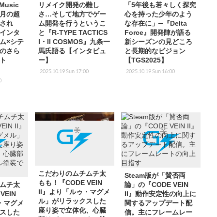
Music
リメイク開発の難し
「5年後も若々しく探究
ヶ月の超
さ…そして地方でゲー
心を持った少年のよう
され
ム開発を行うというこ
な存在に」─『Delta
インタ
と『R-TYPE TACTICS
Force』開発陣が語る
ム×シテ
I・II COSMOS』九条一
新シーズンの見どころ
のさら
馬氏語る【インタビュ
と長期的なビジョン
ト
ー】
【TGS2025】
2025.10.19 Sun 17:00
2025.10.19 Sun 16:00
0
こだわりのムチムチ太
Steam版が「賛否両
もも！『CODE VEIN
ムチ太
論」の『CODE VEIN
II』より「ルゥ・マグメ
VEIN
II』動作安定性の向上に
ル」がリラックスした
・マグメ
関するアップデート配
座り姿で立体化、心臓
スした
信。主にフレームレー