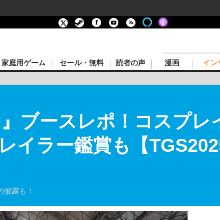
家庭用ゲーム
セール・無料
読者の声
漫画
イン
IN II』ブースレポ！コスプ
イラー鑑賞も【TGS202
の披露も！