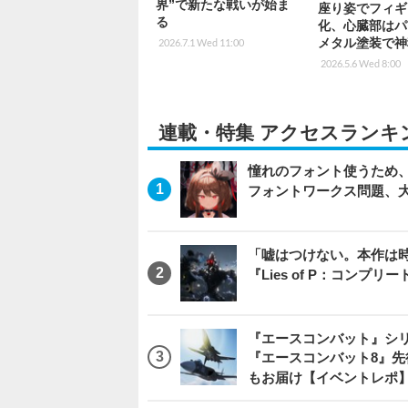
界”で新たな戦いが始ま
座り姿でフィギ
る
化、心臓部はパ
メタル塗装で神
2026.7.1 Wed 11:00
2026.5.6 Wed 8:00
連載・特集 アクセスランキ
憧れのフォント使うため、
フォントワークス問題、
「嘘はつけない。本作は
『Lies of P：コンプリ
『エースコンバット』シ
『エースコンバット8』
もお届け【イベントレポ