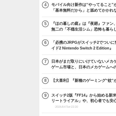
モバイル向け新作は“やってること”が
「基本無料だから」と舐めてかかれ
『ほの暮しの庭』は『夜廻』ファン、
無二の「不穏生活シム」恐怖も暮ら
「必携のJRPGがスイッチ2でつい
イド2 Nintendo Switch 2 Edition』
日本がまだ取りにいけていないメカゲー
ゲーム市場と、日本のメカゲームへ
【大喜利】『新種のゲーミング“蚊”
スイッチ2版『FF14』から始める新
リートライアル」や、初心者でも安
2026.8.4 Tue 22:20