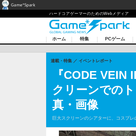
Game*Spark
ハードコアゲーマーのためのWebメディア
ホーム
特集
PCゲーム
連載・特集
イベントレポート
『CODE VE
クリーンでのトレ
真・画像
巨大スクリーンのシアターに、コスプレ