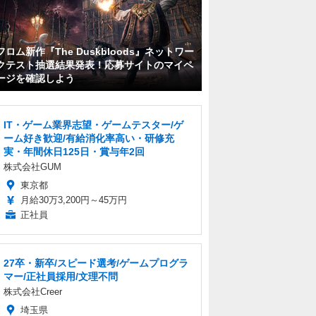
フロム新作『The Duskbloods』ネットワー
クテスト抽選結果発表！応募サイトのマイペ
ージを確認しよう
IT・ゲーム業界志望・ゲームテスター/ゲ
ーム好き歓迎/有給消化率高い・研修充
実・年間休日125日・賞与年2回
株式会社GUM
東京都
月給30万3,200円～45万円
正社員
27卒・新卒/スピード選考/ゲームプログラ
マー/正社員採用/文理不問
株式会社Creer
埼玉県