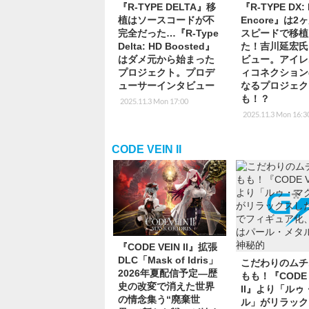
『R-TYPE DELTA』移
『R-TYPE DX: 
植はソースコードが不
Encore』は2
完全だった…『R-Type
スピードで移植
Delta: HD Boosted』
た！吉川延宏氏
はダメ元から始まった
ビュー。アイレ
プロジェクト。プロデ
ィコネクション
ューサーインタビュー
なるプロジェク
も！？
2025.11.3 Mon 17:00
2025.11.3 Mon 16:3
CODE VEIN II
『CODE VEIN II』拡張
DLC「Mask of Idris」
こだわりのムチ
2026年夏配信予定―歴
もも！『CODE 
史の改変で消えた世界
II』より「ルゥ
の情念集う“廃棄世
ル」がリラック