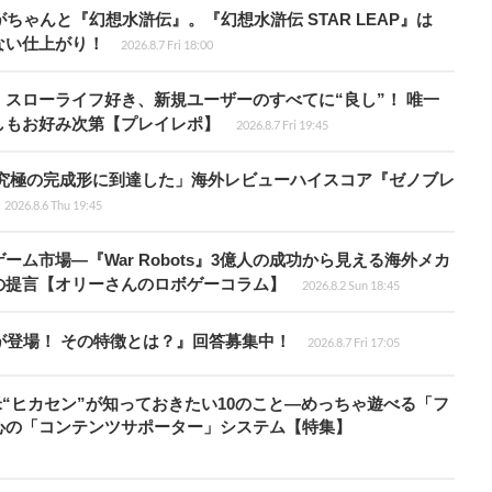
ちゃんと『幻想水滸伝』。『幻想水滸伝 STAR LEAP』は
ない仕上がり！
2026.8.7 Fri 18:00
スローライフ好き、新規ユーザーのすべてに“良し”！ 唯一
しもお好み次第【プレイレポ】
2026.8.7 Fri 19:45
に究極の完成形に到達した」海外レビューハイスコア『ゼノブレ
2026.8.6 Thu 19:45
ム市場―『War Robots』3億人の成功から見える海外メカ
の提言【オリーさんのロボゲーコラム】
2026.8.2 Sun 18:45
が登場！ その特徴とは？』回答募集中！
2026.8.7 Fri 17:05
米“ヒカセン”が知っておきたい10のこと―めっちゃ遊べる「フ
心の「コンテンツサポーター」システム【特集】