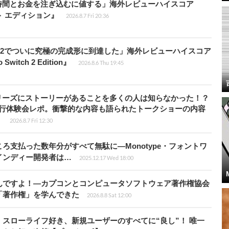
時間とお金を注ぎ込むに値する」海外レビューハイスコア
ート エディション』
2026.8.7 Fri 20:36
チ2でついに究極の完成形に到達した」海外レビューハイスコア
witch 2 Edition』
2026.8.6 Thu 19:45
リーズにストーリーがあることを多くの人は知らなかった！？
先行体験会レポ。衝撃的な内容も語られたトークショーの内容
】
2026.8.7 Fri 12:30
ろ支払った数年分がすべて無駄に―Monotype・フォントワ
インディー開発者は…
2025.12.17 Wed 18:00
んですよ！―カプコンとコンピュータソフトウェア著作権協会
「著作権」を学んできた
2026.8.8 Sat 12:00
スローライフ好き、新規ユーザーのすべてに“良し”！ 唯一