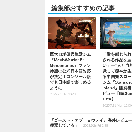
編集部おすすめの記事
巨大ロボ傭兵生活シム
「愛を感じられ
『MechWarrior 5:
される作品を届
Mercenaries』ファン
い」ー“人と自
待望の公式日本語対応
識して穏やか生
が決定！コンソール版
る中国発スロー
でも日本語で楽しめる
シム『Starsan
ように
Island』開発
ビュー【BitSum
2025.9.4 Thu 10:43
13th】
2025.7.21 Mon 10:00
『ゴースト・オブ・ヨウテイ』海外レビューハイス
凌駕している」
2025.9.26 Fri 0:38