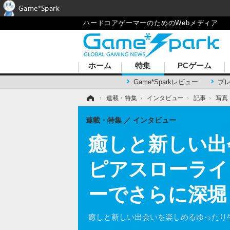
Game*Spark
ハードコアゲーマーのためのWebメディア
ホーム
特集
PCゲーム
Game*Sparkレビュー
プ
ホーム
›
連載・特集
›
インタビュー
›
記事
›
写真
連載・特集
インタビュー
癒しと新しい出
ピアスローライ
ーでさらに深堀り
癒しと新しい出会いを楽しめるゆったり