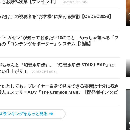
しもお好み次第【プレイレポ】
2026.8.7 Fri 19:45
け」の視聴者を“お客様"に変える技術【CEDEC2026】
米“ヒカセン”が知っておきたい10のこと―めっちゃ遊べる「フ
心の「コンテンツサポーター」システム【特集】
ちゃんと『幻想水滸伝』。『幻想水滸伝 STAR LEAP』は
ない仕上がり！
2026.8.7 Fri 18:00
いたとしても、プレイヤー自身で発見できる要素は十分に残さ
ステリーADV『The Crimson Maid』【開発者インタビ
スランキングをもっと見る