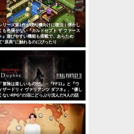
シリーズ第1作が現行機向けに復活！懐かし
くも色褪せない『カルドセプト ザ ファース
ト』遊びやすい機能も搭載で、あらため
て“原典”に触れるのにぴったり
「冒険は楽しいものだ」 ─『FF11』と『ウ
ィザードリィ ヴァリアンツ ダフネ』、"優し
くないRPG"の沼にどっぷり沈んだ4人の話