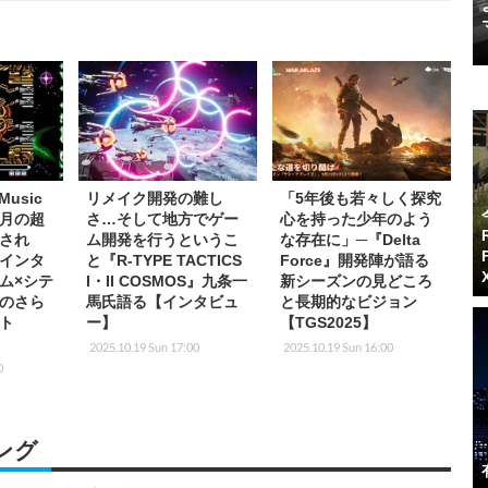
Music
リメイク開発の難し
「5年後も若々しく探究
ヶ月の超
さ…そして地方でゲー
心を持った少年のよう
され
ム開発を行うというこ
な存在に」─『Delta
インタ
と『R-TYPE TACTICS
Force』開発陣が語る
ム×シテ
I・II COSMOS』九条一
新シーズンの見どころ
のさら
馬氏語る【インタビュ
と長期的なビジョン
ト
ー】
【TGS2025】
2025.10.19 Sun 17:00
2025.10.19 Sun 16:00
0
ング