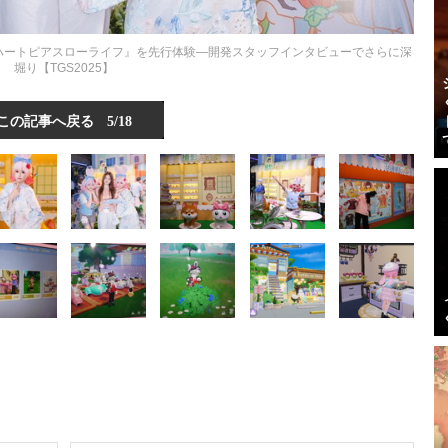
ハートピアスローライフ』を先行体験―開発スタッフインタビューでさらに深
堀り【TGS2025】
この記事へ戻る
5/18