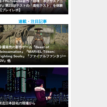
よ！HoYoverse新作『崩壊：ネクサスアニ
マ』第2回βテストの「進化テスト」を体験
【プレイレポ】
連載・注目記事
今週発売の新作ゲーム『Beast of
Reincarnation』『MARVEL Tōkon:
Fighting Souls』『ファイナルファンタジー
XIV』他
有志日本語化の現場から