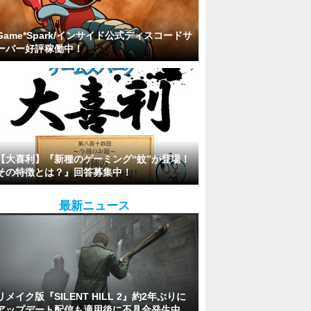
Game*Spark/インサイド公式ディスコードサ
ーバー好評稼働中！
【大喜利】『新種のゲーミング“蚊”が登場！
その特徴とは？』回答募集中！
最新ニュース
リメイク版『SILENT HILL 2』約2年ぶりに
アップデート配信も適用後に不具合発生中