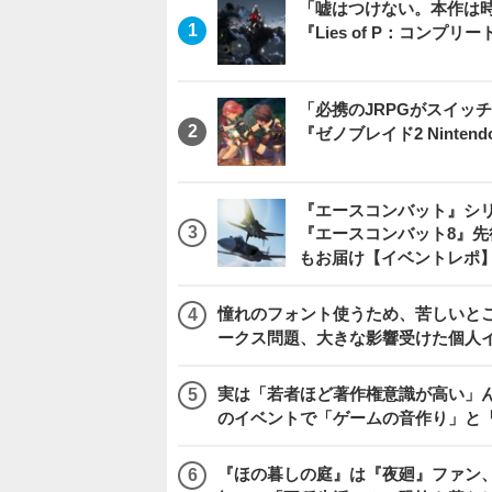
「嘘はつけない。本作は
『Lies of P：コンプリ
「必携のJRPGがスイッ
『ゼノブレイド2 Nintendo S
『エースコンバット』シ
『エースコンバット8』
もお届け【イベントレポ
憧れのフォント使うため、苦しいとこ
ークス問題、大きな影響受けた個人
実は「若者ほど著作権意識が高い」
のイベントで「ゲームの音作り」と
『ほの暮しの庭』は『夜廻』ファン、