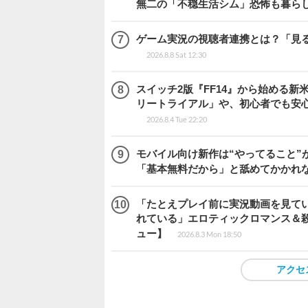
無二の「不穏生活シム」恐怖も暮ら
ゲーム実況の視聴者連携とは？「見るだ
2026.8.8 Sat 12:30
スイッチ2版『FF14』から始める新
リートライアル」や、初心者でも安
2026.8.4 Tue 22:20
モバイル向け新作は“やってること”が
「基本無料だから」と舐めてかかれ
「たとえプレイ前に実況動画を見て
れている」エロティックロマンス＆殺人ミ
ュー】
2026.8.3 Mon 18:50
アクセ