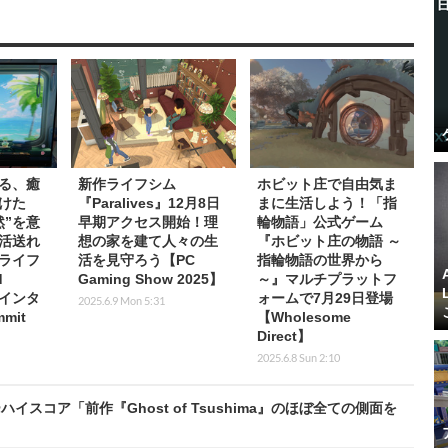
る、癒
新作ライフシム
ホビット庄で自由気ま
けた
『Paralives』12月8日
まに生活しよう！「指
然”を意
早期アクセス開始！理
輪物語」公式ゲーム
活送れ
想の家を建て人々の生
『ホビット庄の物語 ～
ライフ
活を見守ろう【PC
指輪物語の世界から
d
Gaming Show 2025】
～』マルチプラットフ
者インタ
ォームで7月29日登場
2025.6.9 Mon 5:31
mit
【Wholesome
Direct】
2025.6.8 Sun 2:10
コア「前作『Ghost of Tsushima』のほぼ全ての側面を