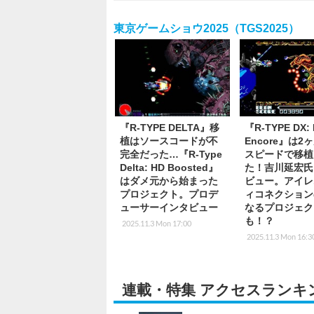
東京ゲームショウ2025（TGS2025）
『R-TYPE DELTA』移
『R-TYPE DX: 
植はソースコードが不
Encore』は2
完全だった…『R-Type
スピードで移植
Delta: HD Boosted』
た！吉川延宏氏
はダメ元から始まった
ビュー。アイレ
プロジェクト。プロデ
ィコネクション
ューサーインタビュー
なるプロジェク
も！？
2025.11.3 Mon 17:00
2025.11.3 Mon 16:3
連載・特集 アクセスランキ