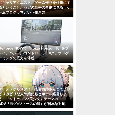
【キャリアクエスト】ゲーム作りを仕事にす
るということ。セガの若手の事例に見る，ゲ
ームプログラマという働き方
GeForce NOWで『Forza Horizon 6』をプ
レイ。ハンドルコントローラー×クラウドゲ
ーミングの底力を体感
クーデレからスタイル抜群お姉さんまでより
どりみどりな人外娘たちとホテル経営しよ
う！「クトゥルフ×美少女」テーマの
ADV『ヨグ=ソトースの庭』が日本語対応