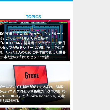
TOPICS
車が変形してロボになった、でも『ルート
16』だった―41年ぶり完全新作
『ROUTE16R』開発者インタビュー。新旧
スタッフが語るシリーズの魂。そして41年
前、たった1人のために手作業で直した世界
に1本だけの“幻のカセット”の話
ゲームプレイも録画配信もこれ1台。AMD
Ryzen™ AIプロセッサ搭載の「G TUNE P5-
A7G60BK-D」で『Forza Horizon 6』の世
界を駆け回る