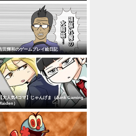
吉田輝和のゲームプレイ絵日記
【大人気4コマ】じゃんげま（Junk Gaming
Maiden）