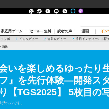
家庭用ゲーム
セール・無料
読者の声
漫画
イン
レイレポ
インタビュー
海外レビュー
注目インディーミニ問
・画像
会いを楽しめるゆったり
フ』を先行体験―開発ス
【TGS2025】 5枚目の
生活シムです。