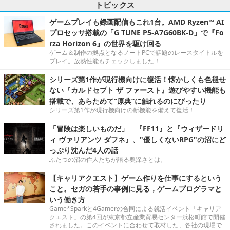
トピックス
ゲームプレイも録画配信もこれ1台。AMD Ryzen™ AI
プロセッサ搭載の「G TUNE P5-A7G60BK-D」で『Fo
rza Horizon 6』の世界を駆け回る
ゲーム＆制作の拠点となるノートPCで話題のレースタイトルを
プレイ。放熱性能もチェックしました！
シリーズ第1作が現行機向けに復活！懐かしくも色褪せ
ない『カルドセプト ザ ファースト』遊びやすい機能も
搭載で、あらためて“原典”に触れるのにぴったり
シリーズ第1作が現行機向けの新機能を備えて復活！
「冒険は楽しいものだ」 ─『FF11』と『ウィザードリ
ィ ヴァリアンツ ダフネ』、"優しくないRPG"の沼にど
っぷり沈んだ4人の話
ふたつの沼の住人たちが語る奥深さとは。
【キャリアクエスト】ゲーム作りを仕事にするという
こと。セガの若手の事例に見る，ゲームプログラマと
いう働き方
Game*Sparkと4Gamerの合同による就活イベント「キャリア
クエスト」の第4回が東京都立産業貿易センター浜松町館で開催
されました。このイベントに合わせて取材した、各社の現場で