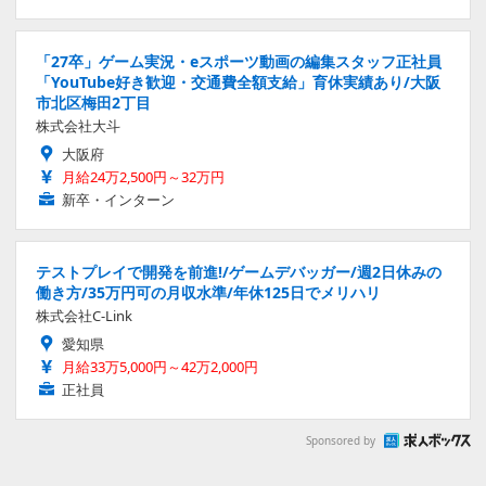
「27卒」ゲーム実況・eスポーツ動画の編集スタッフ正社員
「YouTube好き歓迎・交通費全額支給」育休実績あり/大阪
市北区梅田2丁目
株式会社大斗
大阪府
月給24万2,500円～32万円
新卒・インターン
テストプレイで開発を前進!/ゲームデバッガー/週2日休みの
働き方/35万円可の月収水準/年休125日でメリハリ
株式会社C-Link
愛知県
月給33万5,000円～42万2,000円
正社員
Sponsored by