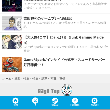
PCゲーマーなら何かとお世話になっているであろう有志翻訳者
に連続インタビュー。
吉田輝和のゲームプレイ絵日記
もはやゲムスパの顔！どこかで見かけた吉田さんのゲーム絵日
記
【大人気4コマ】じゃんげま（Junk Gaming Maide
n）
Game*Sparkの一大コンテンツに成長した4コマ。単行本も好評
発売中！
Game*Spark/インサイド公式ディスコードサーバー
好評稼働中！
写真・画像
ホーム
›
連載・特集
›
特集
›
記事
›
Home
X
STEAM
Facebook
YouTube