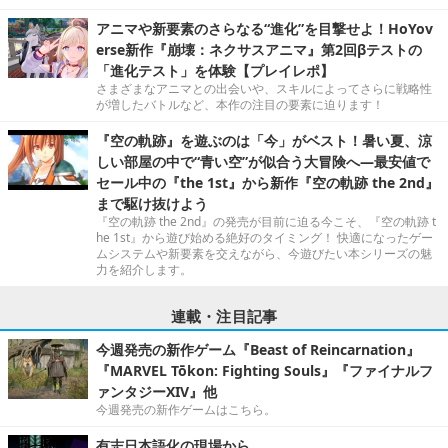
アニマや新要素のさらなる“進化”を目撃せよ！HoYov
erse新作『崩壊：ネクサスアニマ』第2回βテストの
「進化テスト」を体験【プレイレポ】
さまざまなアニマとの出会いや、スキルによってさらに戦略性
が増したバトルなど、本作の注目の要素に迫ります！
『空の軌跡』を遊ぶのは「今」がベスト！暑い夏、涼
しい部屋の中で“青い空”が似合う大冒険へ―最安値で
セール中の『the 1st』から新作『空の軌跡 the 2nd』
まで駆け抜けよう
『空の軌跡 the 2nd』の発売が目前に迫る今こそ、『空の軌跡 t
he 1st』から遊び始める絶好のタイミング！ 快適になったゲー
ムシステムや新要素を交えながら、今遊びたい本シリーズの魅
力を紹介します。
連載・注目記事
今週発売の新作ゲーム『Beast of Reincarnation』
『MARVEL Tōkon: Fighting Souls』『ファイナルフ
ァンタジーXIV』他
今週発売の新作ゲームはこちら。
有志日本語化の現場から