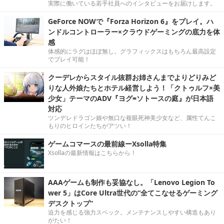
実際に働いている若手社員へのインタビューをお届けします。
GeForce NOWで『Forza Horizon 6』をプレイ。ハ
ンドルコントローラー×クラウドゲーミングの底力を体
感
体感的にラグはほぼ無し。グラフィックスはもちろん最高設定
でプレイ可能！
クーデレからスタイル抜群お姉さんまでよりどりみど
りな人外娘たちとホテル経営しよう！「クトゥルフ×美
少女」テーマのADV『ヨグ=ソトースの庭』が日本語
対応
ツンデレドラゴン娘や無口な複眼死神美少女など、属性てんこ
もりのヒロインたちがアツい！
ゲームコマースの最前線ーXsolla特集
Xsollaの最新情報はこちらから！
AAAゲームも制作も妥協なし。「Lenovo Legion To
wer 5」はCore Ultra世代の“全てこなせるゲーミング
デスクトップ”
迫力を感じる強力スペック。メンテナンスしやすい構造もあり
がたい！