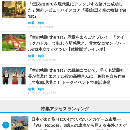
「伝説のJRPGを現代風にアレンジする賭けに成功し
た」海外レビューハイスコア『英雄伝説 空の軌跡 the
1st』
連載・特集
2025.9.19 Fri 14:00
『空の軌跡 the 1st』序章をまるごとプレイ！「クイ
ックバトル」で味わう新感覚と、骨太なコマンドバト
ルの2本立てがアツい【体験版プレイレポ】
連載・特集
2025.8.21 Thu 18:00
『空の軌跡 the 1st』の続編について、早くも近藤社
長が言及!? エステル役の高柳さんは、鼻歌を自ら作曲
して収録現場に！ トークイベントで裏話連発
連載・特集
2025.8.21 Thu 11:30
特集アクセスランキング
日本がまだ取りにいけていないメカゲーム市場―
『War Robots』3億人の成功から見える海外メカゲ