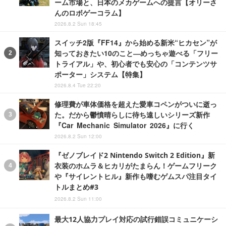
ーム市場と、日本のメカゲームへの提言【オリーさ
んのロボゲーコラム】
2026.8.2 Sun 18:45
スイッチ2版『FF14』から始める新米“ヒカセン”が
知っておきたい10のこと―めっちゃ遊べる「フリー
トライアル」や、初心者でも安心の「コンテンツサ
ポーター」システム【特集】
2026.8.4 Tue 22:20
修理費が車体価格を超えた愛車コペンがついに逝っ
た。だから鬱憤晴らしに待ち遠しいシリーズ新作
『Car Mechanic Simulator 2026』に行く
2026.8.2 Sun 12:00
『ゼノブレイド2 Nintendo Switch 2 Edition』新
衣装のホムラ＆ヒカリがたまらん！ゲームフリーク
や『サイレントヒル』新作も嗜むゲムスパ注目タイ
トルまとめ#3
2026.8.2 Sun 11:00
最大12人協力プレイ対応の試行錯誤コミュニケーシ