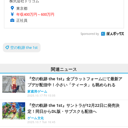
株式会社ドリコム
東京都
年収400万円～600万円
正社員
Sponsored by
空の軌跡 the 1st
関連ニュース
『空の軌跡 the 1st』全プラットフォームにて最新ア
プデが配信中！小さい「ティータ」も眺められる
家庭用ゲーム
2025.10.17 Fri 15:05
『空の軌跡 the 1st』サントラが12月22日に発売決
定！同日からDL版・サブスクも配信へ
ゲーム文化
2025.10.7 Tue 16:45