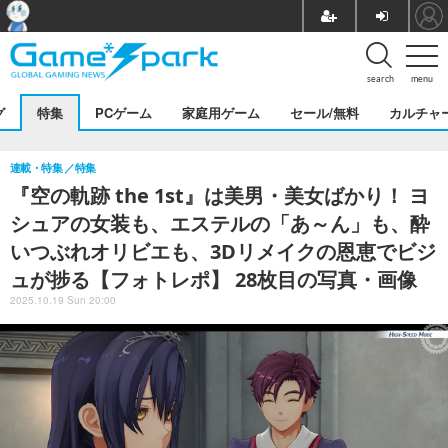
search
menu
グ
特集
PCゲーム
家庭用ゲーム
セール/無料
カルチャ
連載・特集
特集
『空の軌跡 the 1st』は美男・美女ばかり！ ヨ
シュアの女装も、エステルの「あ～ん」も、酔
いつぶれオリビエも、3Dリメイクの恩恵でビジ
ュが捗る【フォトレポ】 28枚目の写真・画像
2025.10.19 Sun 20:00