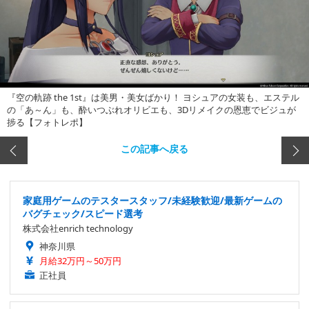
『空の軌跡 the 1st』は美男・美女ばかり！ ヨシュアの女装も、エステル
の「あ～ん」も、酔いつぶれオリビエも、3Dリメイクの恩恵でビジュが
捗る【フォトレポ】
この記事へ戻る
家庭用ゲームのテスタースタッフ/未経験歓迎/最新ゲームの
バグチェック/スピード選考
株式会社enrich technology
神奈川県
月給32万円～50万円
正社員