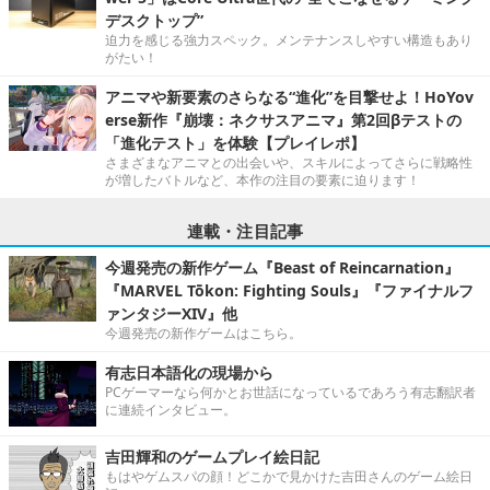
デスクトップ”
迫力を感じる強力スペック。メンテナンスしやすい構造もあり
がたい！
アニマや新要素のさらなる“進化”を目撃せよ！HoYov
erse新作『崩壊：ネクサスアニマ』第2回βテストの
「進化テスト」を体験【プレイレポ】
さまざまなアニマとの出会いや、スキルによってさらに戦略性
が増したバトルなど、本作の注目の要素に迫ります！
連載・注目記事
今週発売の新作ゲーム『Beast of Reincarnation』
『MARVEL Tōkon: Fighting Souls』『ファイナルフ
ァンタジーXIV』他
今週発売の新作ゲームはこちら。
有志日本語化の現場から
PCゲーマーなら何かとお世話になっているであろう有志翻訳者
に連続インタビュー。
吉田輝和のゲームプレイ絵日記
もはやゲムスパの顔！どこかで見かけた吉田さんのゲーム絵日