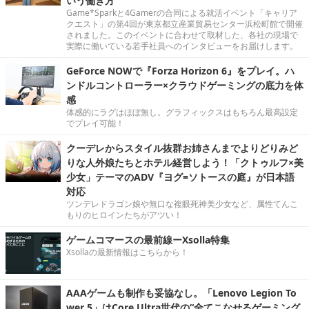
いう働き方
Game*Sparkと4Gamerの合同による就活イベント「キャリア
クエスト」の第4回が東京都立産業貿易センター浜松町館で開催
されました。このイベントに合わせて取材した、各社の現場で
実際に働いている若手社員へのインタビューをお届けします。
GeForce NOWで『Forza Horizon 6』をプレイ。ハ
ンドルコントローラー×クラウドゲーミングの底力を体
感
体感的にラグはほぼ無し。グラフィックスはもちろん最高設定
でプレイ可能！
クーデレからスタイル抜群お姉さんまでよりどりみど
りな人外娘たちとホテル経営しよう！「クトゥルフ×美
少女」テーマのADV『ヨグ=ソトースの庭』が日本語
対応
ツンデレドラゴン娘や無口な複眼死神美少女など、属性てんこ
もりのヒロインたちがアツい！
ゲームコマースの最前線ーXsolla特集
Xsollaの最新情報はこちらから！
AAAゲームも制作も妥協なし。「Lenovo Legion To
wer 5」はCore Ultra世代の“全てこなせるゲーミング