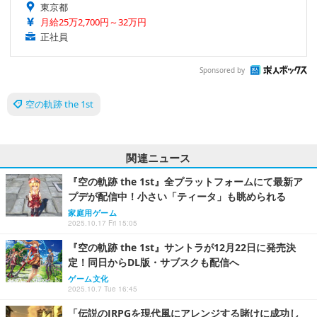
東京都
月給25万2,700円～32万円
正社員
Sponsored by
空の軌跡 the 1st
関連ニュース
『空の軌跡 the 1st』全プラットフォームにて最新ア
プデが配信中！小さい「ティータ」も眺められる
家庭用ゲーム
2025.10.17 Fri 15:05
『空の軌跡 the 1st』サントラが12月22日に発売決
定！同日からDL版・サブスクも配信へ
ゲーム文化
2025.10.7 Tue 16:45
「伝説のJRPGを現代風にアレンジする賭けに成功し