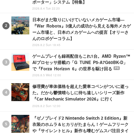
ポーター」システム【特集】
2026.8.4 Tue 22:20
日本がまだ取りにいけていないメカゲーム市場―
『War Robots』3億人の成功から見える海外メカゲ
ーム市場と、日本のメカゲームへの提言【オリーさ
んのロボゲーコラム】
2026.8.2 Sun 18:45
ゲームプレイも録画配信もこれ1台。AMD Ryzen™
AIプロセッサ搭載の「G TUNE P5-A7G60BK-D」
で『Forza Horizon 6』の世界を駆け回る
PR
2026.8.5 Wed 12:00
修理費が車体価格を超えた愛車コペンがついに逝っ
た。だから鬱憤晴らしに待ち遠しいシリーズ新作
『Car Mechanic Simulator 2026』に行く
2026.8.2 Sun 12:00
『ゼノブレイド2 Nintendo Switch 2 Edition』新
衣装のホムラ＆ヒカリがたまらん！ゲームフリーク
や『サイレントヒル』新作も嗜むゲムスパ注目タイ