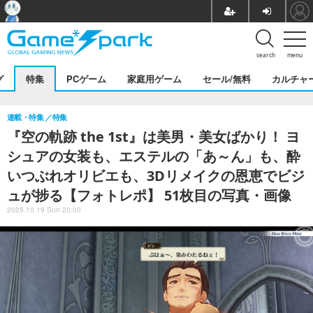
search
menu
グ
特集
PCゲーム
家庭用ゲーム
セール/無料
カルチャ
連載・特集
特集
『空の軌跡 the 1st』は美男・美女ばかり！ ヨ
シュアの女装も、エステルの「あ～ん」も、酔
いつぶれオリビエも、3Dリメイクの恩恵でビジ
ュが捗る【フォトレポ】 51枚目の写真・画像
2025.10.19 Sun 20:00