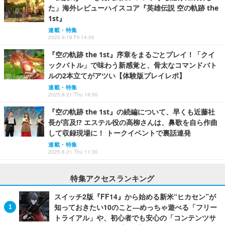
た」海外レビューハイスコア『英雄伝説 空の軌跡 the
1st』
連載・特集
2025.9.19 Fri 14:00
『空の軌跡 the 1st』序章をまるごとプレイ！「クイ
ックバトル」で味わう新感覚と、骨太なコマンドバト
ルの2本立てがアツい【体験版プレイレポ】
連載・特集
2025.8.21 Thu 18:00
『空の軌跡 the 1st』の続編について、早くも近藤社
長が言及!? エステル役の高柳さんは、鼻歌を自ら作曲
して収録現場に！ トークイベントで裏話連発
連載・特集
2025.8.21 Thu 11:30
特集アクセスランキング
スイッチ2版『FF14』から始める新米“ヒカセン”が
知っておきたい10のこと―めっちゃ遊べる「フリー
トライアル」や、初心者でも安心の「コンテンツサ