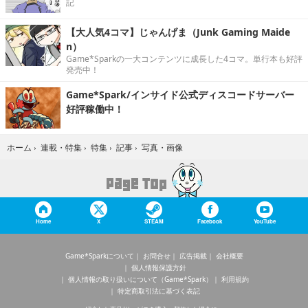
記
【大人気4コマ】じゃんげま（Junk Gaming Maide
n）
Game*Sparkの一大コンテンツに成長した4コマ。単行本も好評
発売中！
Game*Spark/インサイド公式ディスコードサーバー
好評稼働中！
写真・画像
ホーム
›
連載・特集
›
特集
›
記事
›
Home
X
STEAM
Facebook
YouTube
Game*Sparkについて
お問合せ
広告掲載
会社概要
個人情報保護方針
個人情報の取り扱いについて（Game*Spark）
利用規約
特定商取引法に基づく表記