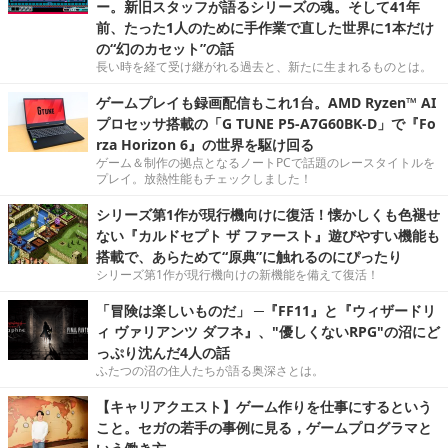
ー。新旧スタッフが語るシリーズの魂。そして41年
前、たった1人のために手作業で直した世界に1本だけ
の“幻のカセット”の話
長い時を経て受け継がれる過去と、新たに生まれるものとは。
ゲームプレイも録画配信もこれ1台。AMD Ryzen™ AI
プロセッサ搭載の「G TUNE P5-A7G60BK-D」で『Fo
rza Horizon 6』の世界を駆け回る
ゲーム＆制作の拠点となるノートPCで話題のレースタイトルを
プレイ。放熱性能もチェックしました！
シリーズ第1作が現行機向けに復活！懐かしくも色褪せ
ない『カルドセプト ザ ファースト』遊びやすい機能も
搭載で、あらためて“原典”に触れるのにぴったり
シリーズ第1作が現行機向けの新機能を備えて復活！
「冒険は楽しいものだ」 ─『FF11』と『ウィザードリ
ィ ヴァリアンツ ダフネ』、"優しくないRPG"の沼にど
っぷり沈んだ4人の話
ふたつの沼の住人たちが語る奥深さとは。
【キャリアクエスト】ゲーム作りを仕事にするという
こと。セガの若手の事例に見る，ゲームプログラマと