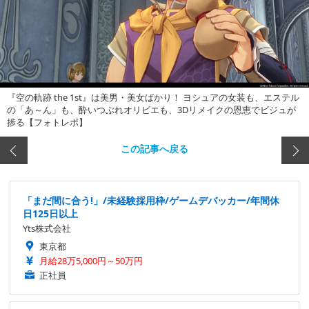
『空の軌跡 the 1st』は美男・美女ばかり！ ヨシュアの女装も、エステル
の「あ～ん」も、酔いつぶれオリビエも、3Dリメイクの恩恵でビジュが
捗る【フォトレポ】
この記事へ戻る
「まだ間に合う!」/未経験採用枠/ゲームデバッカー/年間休
日125日以上
Yts株式会社
東京都
月給28万5,000円～50万円
正社員