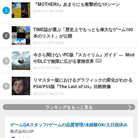
『MOTHER3』あまりにも衝撃的な10シーン
2018.3.17 Sat 12:00
TIME誌が選ぶ「歴史上でもっとも偉大なゲーム100
本のリスト」が公開
2012.11.16 Fri 12:09
今さら聞けないPC版『スカイリム』ガイド ― Mod
やDLCで無限に広がる冒険世界
PR
2014.3.7 Fri 13:00
リマスター版におけるグラフィックの変化がわかる
PS4/PS3版『The Last of Us』比較映像
2014.6.17 Tue 21:16
ランキングをもっと見る
ゲームQAスタッフ/ゲームの品質管理/未経験OK/土日祝休み
株式会社LOP