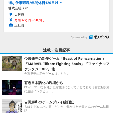
適な仕事環境/年間休日120日以上
株式会社LOP
大阪府
月給32万円～50万円
正社員
Sponsored by
連載・注目記事
今週発売の新作ゲーム『Beast of Reincarnation』
『MARVEL Tōkon: Fighting Souls』『ファイナルフ
ァンタジーXIV』他
今週発売の新作ゲームはこちら。
有志日本語化の現場から
PCゲーマーなら何かとお世話になっているであろう有志翻訳者
に連続インタビュー。
吉田輝和のゲームプレイ絵日記
もはやゲムスパの顔！どこかで見かけた吉田さんのゲーム絵日
記