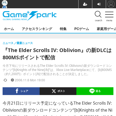
search
menu
ホーム
アクセスランキング
特集
PCゲーム
家庭用ゲー
ニュース
最新ニュース
『The Elder Scrolls IV: Oblivion』の新DLCは
800MSポイントで配信
今月下旬にリリースされるThe Elder Scrolls IV: Oblivionの新ダウンロードコン
テンツ“[b]Knights of the Nine[/b]”は、Xbox Live Marketplaceにて、[b]800MS
（約1,200円）ポイント[/b]で配信されることが決定しました。
2006.11.6 Mon 19:00
シェア
ポスト
送る
今月21日にリリース予定になっているThe Elder Scrolls IV:
Oblivionの新ダウンロードコンテンツ“[b]Knights of the Ni