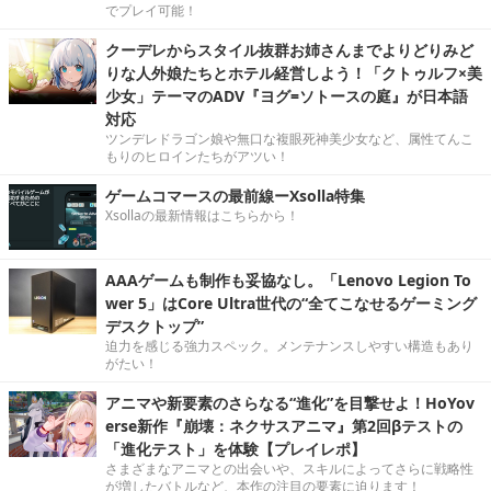
でプレイ可能！
クーデレからスタイル抜群お姉さんまでよりどりみど
りな人外娘たちとホテル経営しよう！「クトゥルフ×美
少女」テーマのADV『ヨグ=ソトースの庭』が日本語
対応
ツンデレドラゴン娘や無口な複眼死神美少女など、属性てんこ
もりのヒロインたちがアツい！
ゲームコマースの最前線ーXsolla特集
Xsollaの最新情報はこちらから！
AAAゲームも制作も妥協なし。「Lenovo Legion To
wer 5」はCore Ultra世代の“全てこなせるゲーミング
デスクトップ”
迫力を感じる強力スペック。メンテナンスしやすい構造もあり
がたい！
アニマや新要素のさらなる“進化”を目撃せよ！HoYov
erse新作『崩壊：ネクサスアニマ』第2回βテストの
「進化テスト」を体験【プレイレポ】
さまざまなアニマとの出会いや、スキルによってさらに戦略性
が増したバトルなど、本作の注目の要素に迫ります！