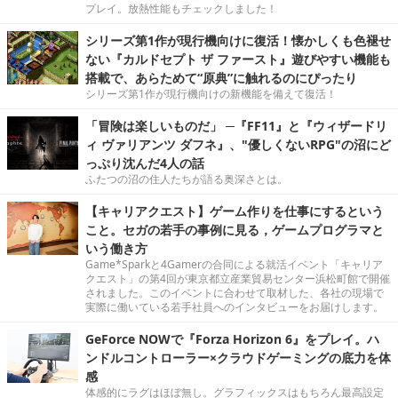
プレイ。放熱性能もチェックしました！
シリーズ第1作が現行機向けに復活！懐かしくも色褪せ
ない『カルドセプト ザ ファースト』遊びやすい機能も
搭載で、あらためて“原典”に触れるのにぴったり
シリーズ第1作が現行機向けの新機能を備えて復活！
「冒険は楽しいものだ」 ─『FF11』と『ウィザードリ
ィ ヴァリアンツ ダフネ』、"優しくないRPG"の沼にど
っぷり沈んだ4人の話
ふたつの沼の住人たちが語る奥深さとは。
【キャリアクエスト】ゲーム作りを仕事にするという
こと。セガの若手の事例に見る，ゲームプログラマと
いう働き方
Game*Sparkと4Gamerの合同による就活イベント「キャリア
クエスト」の第4回が東京都立産業貿易センター浜松町館で開催
されました。このイベントに合わせて取材した、各社の現場で
実際に働いている若手社員へのインタビューをお届けします。
GeForce NOWで『Forza Horizon 6』をプレイ。ハ
ンドルコントローラー×クラウドゲーミングの底力を体
感
体感的にラグはほぼ無し。グラフィックスはもちろん最高設定