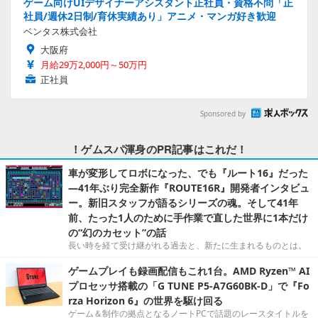
ゲーム向けUIデザイナーアシスタント正社員・資格不問「正
社員/週休2日制/育休実績あり」アニメ・マンガ好き歓迎
ベンタス株式会社
大阪府
月給29万2,000円～50万円
正社員
Sponsored by
！ゲムスパ渾身のPR記事はこれだ！
車が変形してロボになった、でも『ルート16』だった
―41年ぶり完全新作『ROUTE16R』開発者インタビュ
ー。新旧スタッフが語るシリーズの魂。そして41年
前、たった1人のために手作業で直した世界に1本だけ
の“幻のカセット”の話
長い時を経て受け継がれる過去と、新たに生まれるものとは。
ゲームプレイも録画配信もこれ1台。AMD Ryzen™ AI
プロセッサ搭載の「G TUNE P5-A7G60BK-D」で『Fo
rza Horizon 6』の世界を駆け回る
ゲーム＆制作の拠点となるノートPCで話題のレースタイトルを