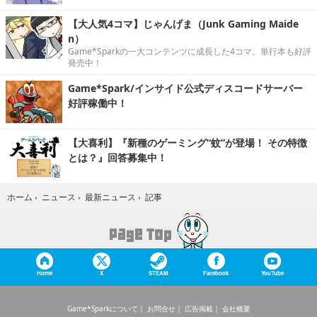
【大人気4コマ】じゃんげま（Junk Gaming Maide
n）
Game*Sparkの一大コンテンツに成長した4コマ。単行本も好評
発売中！
Game*Spark/インサイド公式ディスコードサーバー
好評稼働中！
【大喜利】『新種のゲーミング“蚊”が登場！ その特徴
とは？』回答募集中！
記事
ホーム
›
ニュース
›
最新ニュース
›
Home
X
STEAM
Facebook
YouTube
Game*Sparkについて
お問合せ
広告掲載
会社概要