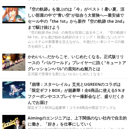
『空の軌跡』を遊ぶのは「今」がベスト！暑い夏、涼
しい部屋の中で“青い空”が似合う大冒険へ―最安値で
セール中の『the 1st』から新作『空の軌跡 the 2nd』
まで駆け抜けよう
『空の軌跡 the 2nd』の発売が目前に迫る今こそ、『空の軌跡 t
he 1st』から遊び始める絶好のタイミング！ 快適になったゲー
ムシステムや新要素を交えながら、今遊びたい本シリーズの魅
力を紹介します。
かわいい…だからこそ、いじめたくなる。正式版リリ
ースの『パルワールド』プレイヤーに訊く“キュートア
グレッション×パル”の底知れぬ魅力とは
正式版で登場する新たなパルもいじめたくなる！
『崩壊：スターレイル』爻光とUGREENのコラボは
「限定ギフトBOX」が超豪華！全6商品に使える5％オ
フクーポンやコスプレイヤー撮影会など、盛りだくさ
んでお届け
限定ギフトBOXは超豪華！コラボ4商品や限定でグッズも
Aimingのエンジニアは、上下関係のない社内で自主的
に働き、「好き」を仕事にしていく