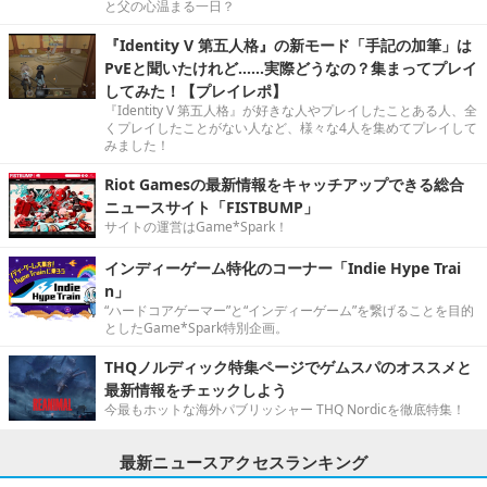
と父の心温まる一日？
『Identity V 第五人格』の新モード「手記の加筆」は
PvEと聞いたけれど……実際どうなの？集まってプレイ
してみた！【プレイレポ】
『Identity V 第五人格』が好きな人やプレイしたことある人、全
くプレイしたことがない人など、様々な4人を集めてプレイして
みました！
Riot Gamesの最新情報をキャッチアップできる総合
ニュースサイト「FISTBUMP」
サイトの運営はGame*Spark！
インディーゲーム特化のコーナー「Indie Hype Trai
n」
“ハードコアゲーマー”と“インディーゲーム”を繋げることを目的
としたGame*Spark特別企画。
THQノルディック特集ページでゲムスパのオススメと
最新情報をチェックしよう
今最もホットな海外パブリッシャー THQ Nordicを徹底特集！
最新ニュースアクセスランキング