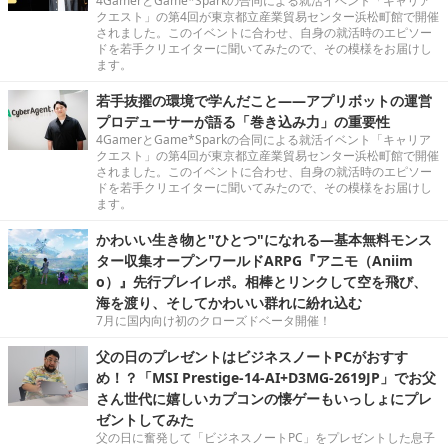
4GamerとGame*Sparkの合同による就活イベント「キャリア
クエスト」の第4回が東京都立産業貿易センター浜松町館で開催
されました。このイベントに合わせ、自身の就活時のエピソー
ドを若手クリエイターに聞いてみたので、その模様をお届けし
ます。
若手抜擢の環境で学んだこと――アプリボットの運営
プロデューサーが語る「巻き込み力」の重要性
4GamerとGame*Sparkの合同による就活イベント「キャリア
クエスト」の第4回が東京都立産業貿易センター浜松町館で開催
されました。このイベントに合わせ、自身の就活時のエピソー
ドを若手クリエイターに聞いてみたので、その模様をお届けし
ます。
かわいい生き物と"ひとつ"になれる―基本無料モンス
ター収集オープンワールドARPG『アニモ（Aniim
o）』先行プレイレポ。相棒とリンクして空を飛び、
海を渡り、そしてかわいい群れに紛れ込む
7月に国内向け初のクローズドベータ開催！
父の日のプレゼントはビジネスノートPCがおすす
め！？「MSI Prestige-14-AI+D3MG-2619JP」でお父
さん世代に嬉しいカプコンの懐ゲーもいっしょにプレ
ゼントしてみた
父の日に奮発して「ビジネスノートPC」をプレゼントした息子