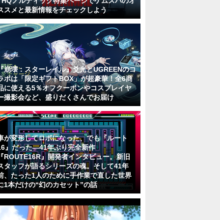
THQノルディック特集ページでゲムスパのオ
ススメと最新情報をチェックしよう
『崩壊：スターレイル』爻光とUGREENのコ
ラボは「限定ギフトBOX」が超豪華！全6商
品に使える5％オフクーポンやコスプレイヤ
ー撮影会など、盛りだくさんでお届け
車が変形してロボになった、でも『ルート
16』だった―41年ぶり完全新作
『ROUTE16R』開発者インタビュー。新旧
スタッフが語るシリーズの魂。そして41年
前、たった1人のために手作業で直した世界
に1本だけの“幻のカセット”の話