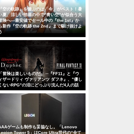
『空の軌跡』を遊ぶのは「今」がベスト！暑
い夏、涼しい部屋の中で“青い空”が似合う大
冒険へ―最安値でセール中の『the 1st』か
ら新作『空の軌跡 the 2nd』まで駆け抜けよ
う
「冒険は楽しいものだ」 ─『FF11』と『ウ
ィザードリィ ヴァリアンツ ダフネ』、"優し
くないRPG"の沼にどっぷり沈んだ4人の話
AAAゲームも制作も妥協なし。「Lenovo
Legion Tower 5」はCore Ultra世代の“全て