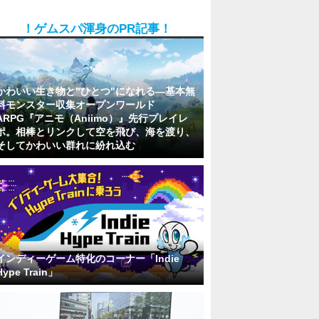
！ゲムスパ渾身のPR記事！
かわいい生き物と"ひとつ"になれる―基本無
料モンスター収集オープンワールド
ARPG『アニモ（Aniimo）』先行プレイレ
ポ。相棒とリンクして空を飛び、海を渡り、
そしてかわいい群れに紛れ込む
インディーゲーム特化のコーナー「Indie
Hype Train」