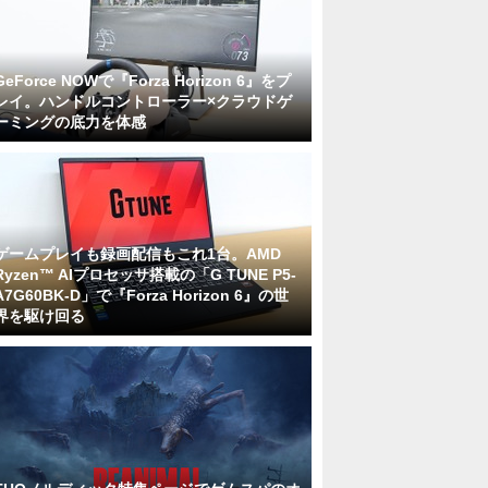
GeForce NOWで『Forza Horizon 6』をプ
レイ。ハンドルコントローラー×クラウドゲ
ーミングの底力を体感
ゲームプレイも録画配信もこれ1台。AMD
Ryzen™ AIプロセッサ搭載の「G TUNE P5-
A7G60BK-D」で『Forza Horizon 6』の世
界を駆け回る