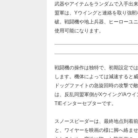
武器やアイテムをランダムで入手出
盟軍は、Yウイングと連絡を取り強靭な
破。戦闘機や地上兵器、ヒーローユ
使用可能になります。
戦闘機の操作は独特で、初期設定で
します。機体によっては減速すると
ドッグファイトの急旋回時の攻撃で
は、反乱同盟軍側がXウイング/Aウイ
TIEインターセプターです。
スノースピーダーは、最終地点到着前の
と、ワイヤーを映画の様に脚へ絡ませて