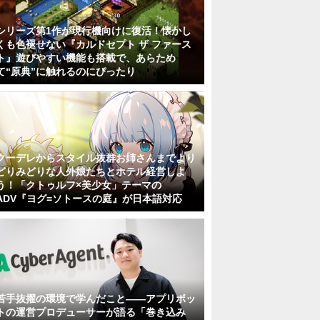
シリーズ第1作が現行機向けに復活！懐かし
くも色褪せない『カルドセプト ザ ファース
ト』遊びやすい機能も搭載で、あらため
て“原典”に触れるのにぴったり
クーデレからスタイル抜群お姉さんまでより
どりみどりな人外娘たちとホテル経営しよ
う！「クトゥルフ×美少女」テーマの
ADV『ヨグ=ソトースの庭』が日本語対応
若手抜擢の環境で学んだこと――アプリボッ
トの運営プロデューサーが語る「巻き込み