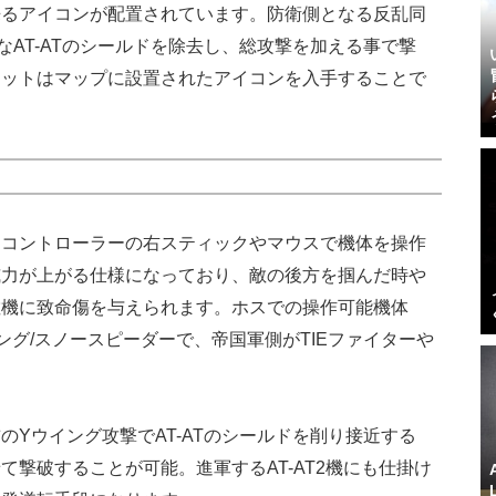
来るアイコンが配置されています。防衛側となる反乱同
AT-ATのシールドを除去し、総攻撃を加える事で撃
ニットはマップに設置されたアイコンを入手することで
はコントローラーの右スティックやマウスで機体を操作
威力が上がる仕様になっており、敵の後方を掴んだ時や
敵機に致命傷を与えられます。ホスでの操作可能機体
ング/スノースピーダーで、帝国軍側がTIEファイターや
Yウイング攻撃でAT-ATのシールドを削り接近する
撃破することが可能。進軍するAT-AT2機にも仕掛け