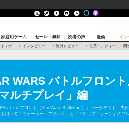
家庭用ゲーム
セール・無料
読者の声
漫画
イン
レイレポ
インタビュー
海外レビュー
注目インディーミニ問
STAR WARS バトルフロ
マルチプレイ」編
ARS バトルフロント（Star Wars: Battlefront）』ベータ
4版を用いて「ウォーカー・アサルト」と「ドロップ・ゾーン」のプ