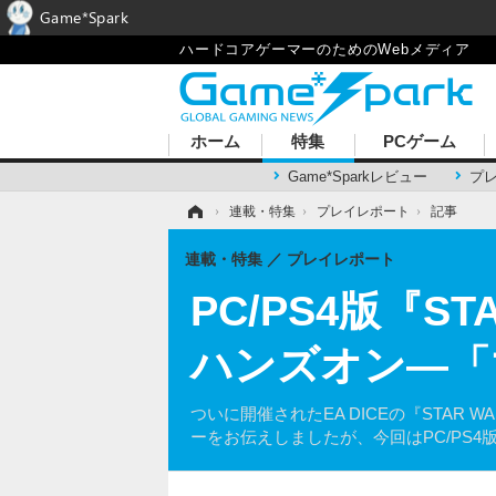
Game*Spark
ハードコアゲーマーのためのWebメディア
ホーム
特集
PCゲーム
Game*Sparkレビュー
プ
ホーム
›
連載・特集
›
プレイレポート
›
記事
連載・特集
プレイレポート
PC/PS4版『
ハンズオン―「
ついに開催されたEA DICEの『STAR W
ーをお伝えしましたが、今回はPC/PS