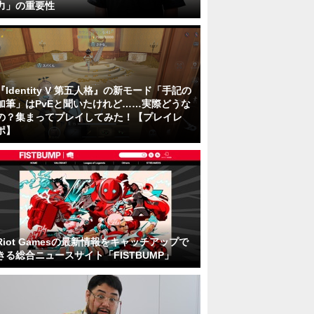
力」の重要性
『Identity V 第五人格』の新モード「手記の
加筆」はPvEと聞いたけれど……実際どうな
の？集まってプレイしてみた！【プレイレ
ポ】
Riot Gamesの最新情報をキャッチアップで
きる総合ニュースサイト「FISTBUMP」