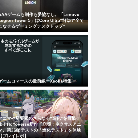
AAAゲームも制作も妥協なし。「Lenovo
Legion Tower 5」はCore Ultra世代の“全て
こなせるゲーミングデスクトップ”
ゲームコマースの最前線ーXsolla特集
アニマや新要素のさらなる“進化”を目撃せ
よ！HoYoverse新作『崩壊：ネクサスアニ
マ』第2回βテストの「進化テスト」を体験
【プレイレポ】