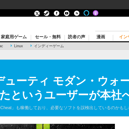
家庭用ゲーム
セール・無料
読者の声
漫画
イン
ac
Linux
インディーゲーム
 デューティ モダン・ウォ
けたというユーザーが本社
nti-Cheat」も稼働しており、必要なソフトを誤検出しているのかも