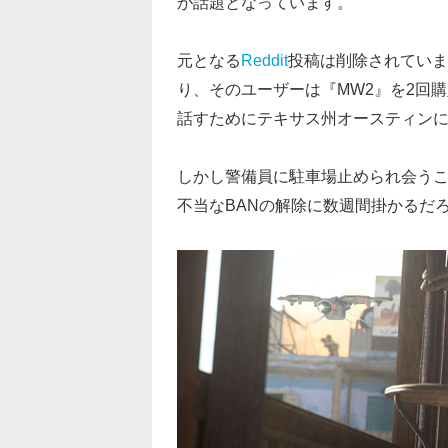
が話題となっています。
元となる
Reddit
投稿は削除されていま
り、そのユーザーは『MW2』を2回
話すためにテキサス州オースティンにある
しかし警備員に駐車場止められ会う
不当なBANの解除に数週間掛かるだ