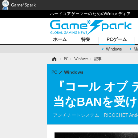
Game*Spark
ハードコアゲーマーのためのWebメディア
ホーム
特集
PCゲーム
Windows
M
ホーム
›
PC
›
Windows
›
記事
PC
Windows
『コール オブ
当なBANを受
アンチチートシステム「RICOCHET A