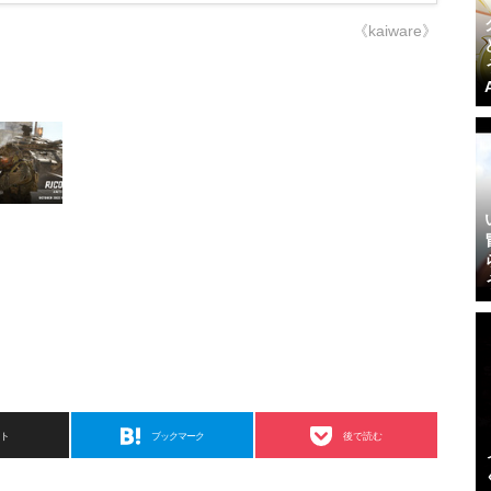
《kaiware》
スト
ブックマーク
後で読む