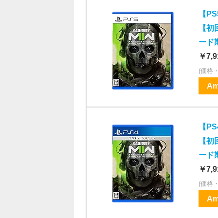
【P
【初
ード期
￥7,9
(価格
Am
【P
【初
ード期
￥7,9
(価格
Am