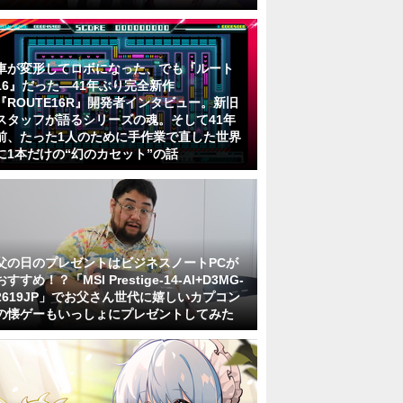
車が変形してロボになった、でも『ルート
16』だった―41年ぶり完全新作
『ROUTE16R』開発者インタビュー。新旧
スタッフが語るシリーズの魂。そして41年
前、たった1人のために手作業で直した世界
に1本だけの“幻のカセット”の話
父の日のプレゼントはビジネスノートPCが
おすすめ！？「MSI Prestige-14-AI+D3MG-
2619JP」でお父さん世代に嬉しいカプコン
の懐ゲーもいっしょにプレゼントしてみた