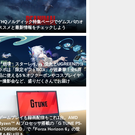
THQノルディック特集ページでゲムスパのオ
ススメと最新情報をチェックしよう
『崩壊：スターレイル』爻光とUGREENのコ
ラボは「限定ギフトBOX」が超豪華！全6商
品に使える5％オフクーポンやコスプレイヤ
ー撮影会など、盛りだくさんでお届け
ゲームプレイも録画配信もこれ1台。AMD
Ryzen™ AIプロセッサ搭載の「G TUNE P5-
A7G60BK-D」で『Forza Horizon 6』の世
界を駆け回る