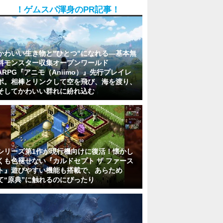
！ゲムスパ渾身のPR記事！
かわいい生き物と"ひとつ"になれる―基本無
料モンスター収集オープンワールド
ARPG『アニモ（Aniimo）』先行プレイレ
ポ。相棒とリンクして空を飛び、海を渡り、
そしてかわいい群れに紛れ込む
シリーズ第1作が現行機向けに復活！懐かし
くも色褪せない『カルドセプト ザ ファース
ト』遊びやすい機能も搭載で、あらため
て“原典”に触れるのにぴったり