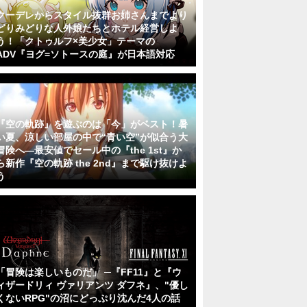
クーデレからスタイル抜群お姉さんまでより
どりみどりな人外娘たちとホテル経営しよ
う！「クトゥルフ×美少女」テーマの
ADV『ヨグ=ソトースの庭』が日本語対応
『空の軌跡』を遊ぶのは「今」がベスト！暑
い夏、涼しい部屋の中で“青い空”が似合う大
冒険へ―最安値でセール中の『the 1st』か
ら新作『空の軌跡 the 2nd』まで駆け抜けよ
う
「冒険は楽しいものだ」 ─『FF11』と『ウ
ィザードリィ ヴァリアンツ ダフネ』、"優し
くないRPG"の沼にどっぷり沈んだ4人の話