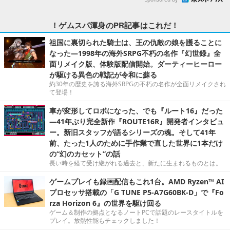
！ゲムスパ渾身のPR記事はこれだ！
祖国に裏切られた騎士は、王の仇敵の娘を護ることに
なった―1998年の海外SRPG不朽の名作『幻世録』全
面リメイク版、体験版配信開始。ダーティーヒーロー
が駆ける異色の戦記が令和に蘇る
約30年の歴史を誇る海外SRPGの不朽の名作が全面リメイクされ
て登場！
車が変形してロボになった、でも『ルート16』だった
―41年ぶり完全新作『ROUTE16R』開発者インタビュ
ー。新旧スタッフが語るシリーズの魂。そして41年
前、たった1人のために手作業で直した世界に1本だけ
の“幻のカセット”の話
長い時を経て受け継がれる過去と、新たに生まれるものとは。
ゲームプレイも録画配信もこれ1台。AMD Ryzen™ AI
プロセッサ搭載の「G TUNE P5-A7G60BK-D」で『Fo
rza Horizon 6』の世界を駆け回る
ゲーム＆制作の拠点となるノートPCで話題のレースタイトルを
プレイ。放熱性能もチェックしました！