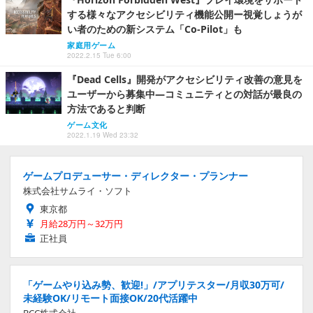
する様々なアクセシビリティ機能公開ー視覚しょうが
い者のための新システム「Co-Pilot」も
家庭用ゲーム
2022.2.15 Tue 6:00
『Dead Cells』開発がアクセシビリティ改善の意見を
ユーザーから募集中―コミュニティとの対話が最良の
方法であると判断
ゲーム文化
2022.1.19 Wed 23:32
ゲームプロデューサー・ディレクター・プランナー
株式会社サムライ・ソフト
東京都
月給28万円～32万円
正社員
「ゲームやり込み勢、歓迎!」/アプリテスター/月収30万可/
未経験OK/リモート面接OK/20代活躍中