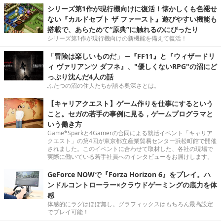
シリーズ第1作が現行機向けに復活！懐かしくも色褪せ
ない『カルドセプト ザ ファースト』遊びやすい機能も
搭載で、あらためて“原典”に触れるのにぴったり
シリーズ第1作が現行機向けの新機能を備えて復活！
「冒険は楽しいものだ」 ─『FF11』と『ウィザードリ
ィ ヴァリアンツ ダフネ』、"優しくないRPG"の沼にど
っぷり沈んだ4人の話
ふたつの沼の住人たちが語る奥深さとは。
【キャリアクエスト】ゲーム作りを仕事にするという
こと。セガの若手の事例に見る，ゲームプログラマと
いう働き方
Game*Sparkと4Gamerの合同による就活イベント「キャリア
クエスト」の第4回が東京都立産業貿易センター浜松町館で開催
されました。このイベントに合わせて取材した、各社の現場で
実際に働いている若手社員へのインタビューをお届けします。
GeForce NOWで『Forza Horizon 6』をプレイ。ハ
ンドルコントローラー×クラウドゲーミングの底力を体
感
体感的にラグはほぼ無し。グラフィックスはもちろん最高設定
でプレイ可能！