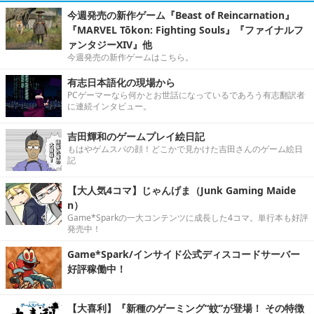
今週発売の新作ゲーム『Beast of Reincarnation』
『MARVEL Tōkon: Fighting Souls』『ファイナルフ
ァンタジーXIV』他
今週発売の新作ゲームはこちら。
有志日本語化の現場から
PCゲーマーなら何かとお世話になっているであろう有志翻訳者
に連続インタビュー。
吉田輝和のゲームプレイ絵日記
もはやゲムスパの顔！どこかで見かけた吉田さんのゲーム絵日
記
【大人気4コマ】じゃんげま（Junk Gaming Maide
n）
Game*Sparkの一大コンテンツに成長した4コマ。単行本も好評
発売中！
Game*Spark/インサイド公式ディスコードサーバー
好評稼働中！
【大喜利】『新種のゲーミング“蚊”が登場！ その特徴