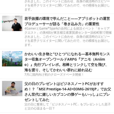
されました。このイベントに合わせ、自身の就活時のエピソー
ドを若手クリエイターに聞いてみたので、その模様をお届けし
ます。
若手抜擢の環境で学んだこと――アプリボットの運営
プロデューサーが語る「巻き込み力」の重要性
4GamerとGame*Sparkの合同による就活イベント「キャリア
クエスト」の第4回が東京都立産業貿易センター浜松町館で開催
されました。このイベントに合わせ、自身の就活時のエピソー
ドを若手クリエイターに聞いてみたので、その模様をお届けし
ます。
かわいい生き物と"ひとつ"になれる―基本無料モンス
ター収集オープンワールドARPG『アニモ（Aniim
o）』先行プレイレポ。相棒とリンクして空を飛び、
海を渡り、そしてかわいい群れに紛れ込む
7月に国内向け初のクローズドベータ開催！
父の日のプレゼントはビジネスノートPCがおすす
め！？「MSI Prestige-14-AI+D3MG-2619JP」でお父
さん世代に嬉しいカプコンの懐ゲーもいっしょにプレ
ゼントしてみた
父の日に奮発して「ビジネスノートPC」をプレゼントした息子
と父の心温まる一日？