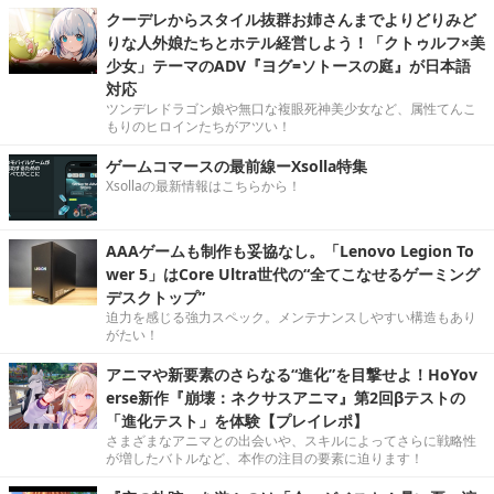
クーデレからスタイル抜群お姉さんまでよりどりみど
りな人外娘たちとホテル経営しよう！「クトゥルフ×美
少女」テーマのADV『ヨグ=ソトースの庭』が日本語
対応
ツンデレドラゴン娘や無口な複眼死神美少女など、属性てんこ
もりのヒロインたちがアツい！
ゲームコマースの最前線ーXsolla特集
Xsollaの最新情報はこちらから！
AAAゲームも制作も妥協なし。「Lenovo Legion To
wer 5」はCore Ultra世代の“全てこなせるゲーミング
デスクトップ”
迫力を感じる強力スペック。メンテナンスしやすい構造もあり
がたい！
アニマや新要素のさらなる“進化”を目撃せよ！HoYov
erse新作『崩壊：ネクサスアニマ』第2回βテストの
「進化テスト」を体験【プレイレポ】
さまざまなアニマとの出会いや、スキルによってさらに戦略性
が増したバトルなど、本作の注目の要素に迫ります！