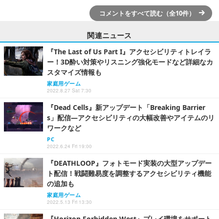
コメントをすべて読む（全10件）
関連ニュース
『The Last of Us Part I』アクセシビリティトレイラ
ー！3D酔い対策やリスニング強化モードなど詳細なカ
スタマイズ情報も
家庭用ゲーム
2022.8.27 Sat 7:30
『Dead Cells』新アップデート「Breaking Barrier
s」配信―アクセシビリティの大幅改善やアイテムのリ
ワークなど
PC
2022.6.24 Fri 19:00
『DEATHLOOP』フォトモード実装の大型アップデー
ト配信！戦闘難易度を調整するアクセシビリティ機能
の追加も
家庭用ゲーム
2022.5.13 Fri 13:30
『Horizon Forbidden West』プレイ環境をサポート