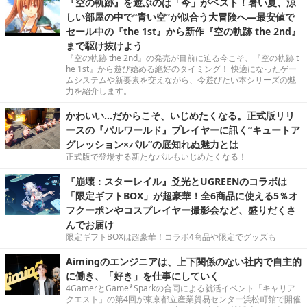
『空の軌跡』を遊ぶのは「今」がベスト！暑い夏、涼
しい部屋の中で“青い空”が似合う大冒険へ―最安値で
セール中の『the 1st』から新作『空の軌跡 the 2nd』
まで駆け抜けよう
『空の軌跡 the 2nd』の発売が目前に迫る今こそ、『空の軌跡 t
he 1st』から遊び始める絶好のタイミング！ 快適になったゲー
ムシステムや新要素を交えながら、今遊びたい本シリーズの魅
力を紹介します。
かわいい…だからこそ、いじめたくなる。正式版リリ
ースの『パルワールド』プレイヤーに訊く“キュートア
グレッション×パル”の底知れぬ魅力とは
正式版で登場する新たなパルもいじめたくなる！
『崩壊：スターレイル』爻光とUGREENのコラボは
「限定ギフトBOX」が超豪華！全6商品に使える5％オ
フクーポンやコスプレイヤー撮影会など、盛りだくさ
んでお届け
限定ギフトBOXは超豪華！コラボ4商品や限定でグッズも
Aimingのエンジニアは、上下関係のない社内で自主的
に働き、「好き」を仕事にしていく
4GamerとGame*Sparkの合同による就活イベント「キャリア
クエスト」の第4回が東京都立産業貿易センター浜松町館で開催