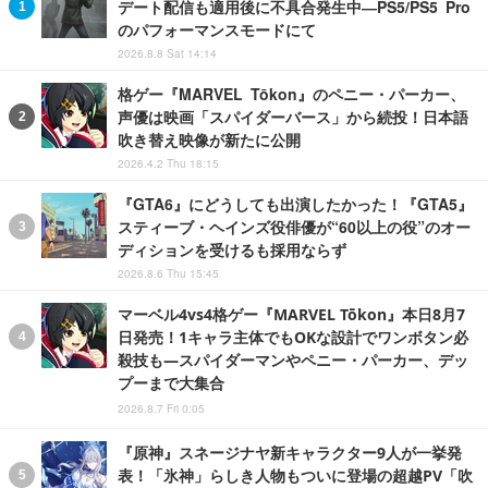
デート配信も適用後に不具合発生中―PS5/PS5 Pro
のパフォーマンスモードにて
2026.8.8 Sat 14:14
格ゲー『MARVEL Tōkon』のペニー・パーカー、
声優は映画「スパイダーバース」から続投！日本語
吹き替え映像が新たに公開
2026.4.2 Thu 18:15
『GTA6』にどうしても出演したかった！『GTA5』
スティーブ・ヘインズ役俳優が“60以上の役”のオー
ディションを受けるも採用ならず
2026.8.6 Thu 15:45
マーベル4vs4格ゲー『MARVEL Tōkon』本日8月7
日発売！1キャラ主体でもOKな設計でワンボタン必
殺技も―スパイダーマンやペニー・パーカー、デッ
プーまで大集合
2026.8.7 Fri 0:05
『原神』スネージナヤ新キャラクター9人が一挙発
表！「氷神」らしき人物もついに登場の超越PV「吹