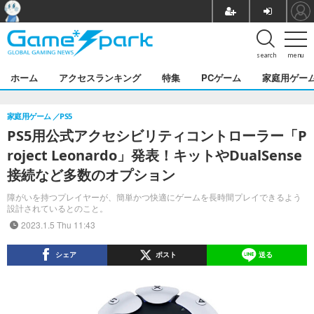
search
menu
ホーム
アクセスランキング
特集
PCゲーム
家庭用ゲー
家庭用ゲーム
PS5
PS5用公式アクセシビリティコントローラー「P
roject Leonardo」発表！キットやDualSense
接続など多数のオプション
障がいを持つプレイヤーが、簡単かつ快適にゲームを長時間プレイできるよう
設計されているとのこと。
2023.1.5 Thu 11:43
シェア
ポスト
送る