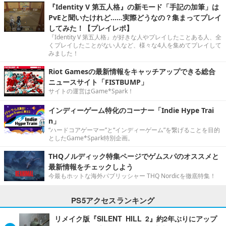
『Identity V 第五人格』の新モード「手記の加筆」は
PvEと聞いたけれど……実際どうなの？集まってプレイ
してみた！【プレイレポ】
『Identity V 第五人格』が好きな人やプレイしたことある人、全
くプレイしたことがない人など、様々な4人を集めてプレイして
みました！
Riot Gamesの最新情報をキャッチアップできる総合
ニュースサイト「FISTBUMP」
サイトの運営はGame*Spark！
インディーゲーム特化のコーナー「Indie Hype Trai
n」
“ハードコアゲーマー”と“インディーゲーム”を繋げることを目的
としたGame*Spark特別企画。
THQノルディック特集ページでゲムスパのオススメと
最新情報をチェックしよう
今最もホットな海外パブリッシャー THQ Nordicを徹底特集！
PS5アクセスランキング
リメイク版『SILENT HILL 2』約2年ぶりにアップ