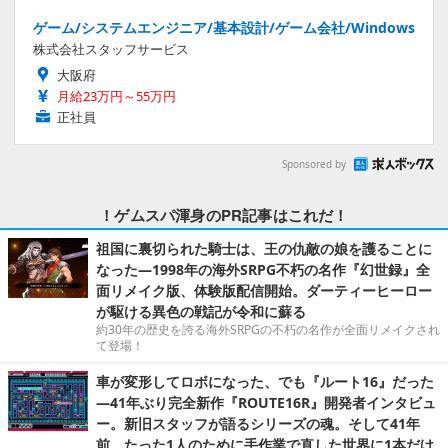
ゲーム/システムエンジニア/基本設計/ゲーム会社/Windows
株式会社スタッフサービス
大阪府
月給23万円～55万円
正社員
Sponsored by
！ゲムスパ渾身のPR記事はこれだ！
祖国に裏切られた騎士は、王の仇敵の娘を護ることに
なった―1998年の海外SRPG不朽の名作『幻世録』全
面リメイク版、体験版配信開始。ダーティーヒーロー
が駆ける異色の戦記が令和に蘇る
約30年の歴史を誇る海外SRPGの不朽の名作が全面リメイクされ
て登場！
車が変形してロボになった、でも『ルート16』だった
―41年ぶり完全新作『ROUTE16R』開発者インタビュ
ー。新旧スタッフが語るシリーズの魂。そして41年
前、たった1人のために手作業で直した世界に1本だけ