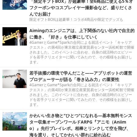
「限定ギフトBOX」が超豪華！全6商品に使える5％オ
フクーポンやコスプレイヤー撮影会など、盛りだくさ
んでお届け
限定ギフトBOXは超豪華！コラボ4商品や限定でグッズも
Aimingのエンジニアは、上下関係のない社内で自主的
に働き、「好き」を仕事にしていく
4GamerとGame*Sparkの合同による就活イベント「キャリア
クエスト」の第4回が東京都立産業貿易センター浜松町館で開催
されました。このイベントに合わせ、自身の就活時のエピソー
ドを若手クリエイターに聞いてみたので、その模様をお届けし
ます。
若手抜擢の環境で学んだこと――アプリボットの運営
プロデューサーが語る「巻き込み力」の重要性
4GamerとGame*Sparkの合同による就活イベント「キャリア
クエスト」の第4回が東京都立産業貿易センター浜松町館で開催
されました。このイベントに合わせ、自身の就活時のエピソー
ドを若手クリエイターに聞いてみたので、その模様をお届けし
ます。
かわいい生き物と"ひとつ"になれる―基本無料モンス
ター収集オープンワールドARPG『アニモ（Aniim
o）』先行プレイレポ。相棒とリンクして空を飛び、
海を渡り、そしてかわいい群れに紛れ込む