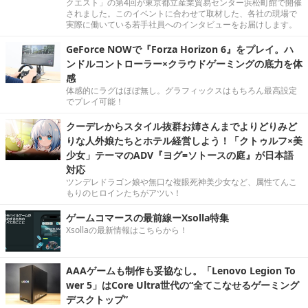
クエスト」の第4回が東京都立産業貿易センター浜松町館で開催
されました。このイベントに合わせて取材した、各社の現場で
実際に働いている若手社員へのインタビューをお届けします。
GeForce NOWで『Forza Horizon 6』をプレイ。ハ
ンドルコントローラー×クラウドゲーミングの底力を体
感
体感的にラグはほぼ無し。グラフィックスはもちろん最高設定
でプレイ可能！
クーデレからスタイル抜群お姉さんまでよりどりみど
りな人外娘たちとホテル経営しよう！「クトゥルフ×美
少女」テーマのADV『ヨグ=ソトースの庭』が日本語
対応
ツンデレドラゴン娘や無口な複眼死神美少女など、属性てんこ
もりのヒロインたちがアツい！
ゲームコマースの最前線ーXsolla特集
Xsollaの最新情報はこちらから！
AAAゲームも制作も妥協なし。「Lenovo Legion To
wer 5」はCore Ultra世代の“全てこなせるゲーミング
デスクトップ”