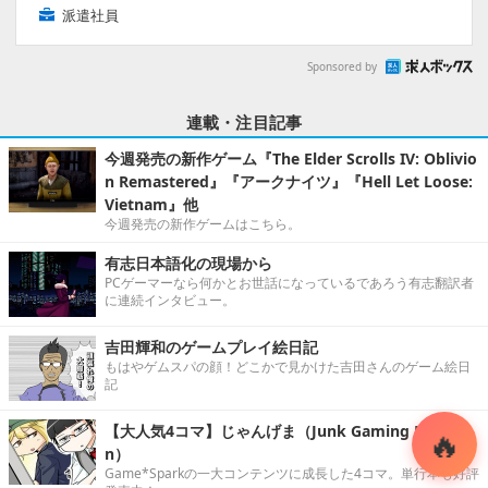
派遣社員
Sponsored by
連載・注目記事
今週発売の新作ゲーム『The Elder Scrolls IV: Oblivio
n Remastered』『アークナイツ』『Hell Let Loose:
Vietnam』他
今週発売の新作ゲームはこちら。
有志日本語化の現場から
PCゲーマーなら何かとお世話になっているであろう有志翻訳者
に連続インタビュー。
吉田輝和のゲームプレイ絵日記
もはやゲムスパの顔！どこかで見かけた吉田さんのゲーム絵日
記
【大人気4コマ】じゃんげま（Junk Gaming Maide
n）
Game*Sparkの一大コンテンツに成長した4コマ。単行本も好評