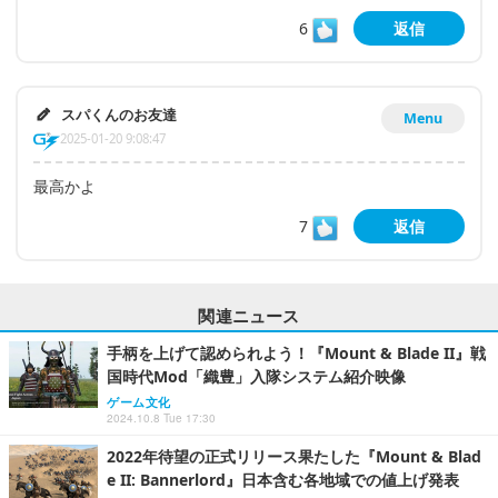
6
返信
スパくんのお友達
Menu
2025-01-20 9:08:47
最高かよ
7
返信
関連ニュース
手柄を上げて認められよう！『Mount & Blade II』戦
国時代Mod「織豊」入隊システム紹介映像
ゲーム文化
2024.10.8 Tue 17:30
2022年待望の正式リリース果たした『Mount & Blad
e II: Bannerlord』日本含む各地域での値上げ発表