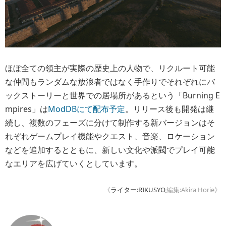
ほぼ全ての領主が実際の歴史上の人物で、リクルート可能
な仲間もランダムな放浪者ではなく手作りでそれぞれにバ
ックストーリーと世界での居場所があるという「Burning E
mpires」は
ModDBにて配布予定
。リリース後も開発は継
続し、複数のフェーズに分けて制作する新バージョンはそ
れぞれゲームプレイ機能やクエスト、音楽、ロケーション
などを追加するとともに、新しい文化や派閥でプレイ可能
なエリアを広げていくとしています。
《
ライター:RIKUSYO
,編集:Akira Horie》