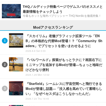
THQノルディック特集ページでゲムスパのオススメと
最新情報をチェックしよう
今最もホットな海外パブリッシャー THQ Nordicを徹底特集！
Modアクセスランキング
『スカイリム』老舗グラフィック拡張ツール「EN
B」の本格的な代替Mod登場！？「Community Sh
aders」でプリセットを使いまわせるように
2026.8.8 Sat 0:00
『パルワールド』探索がもっとラクに？画面右下に
ミニマップを追加するModが登場―ちょっと地味だ
けどかなり便利
2024.1.29 Mon 12:02
『Starfield』シームレスに宇宙空間へと飛行できる
Modが登場し話題―「没入感を高めていて素晴らし
い」「なぜベセスダはこうしなかったんだ」
2026.7.23 Thu 19:45