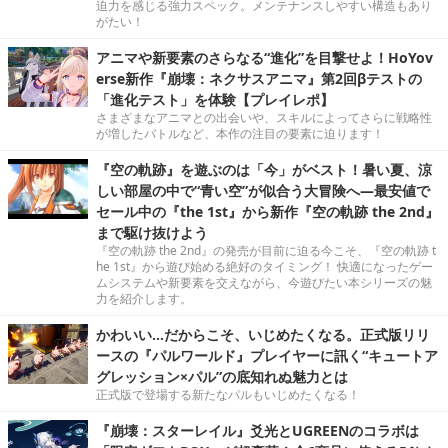
迫力を感じる強力スペック。メンテナンスしやすい構造もあり
がたい！
アニマや新要素のさらなる“進化”を目撃せよ！HoYov
erse新作『崩壊：ネクサスアニマ』第2回βテストの
「進化テスト」を体験【プレイレポ】
さまざまなアニマとの出会いや、スキルによってさらに戦略性
が増したバトルなど、本作の注目の要素に迫ります！
『空の軌跡』を遊ぶのは「今」がベスト！暑い夏、涼
しい部屋の中で“青い空”が似合う大冒険へ―最安値で
セール中の『the 1st』から新作『空の軌跡 the 2nd』
まで駆け抜けよう
『空の軌跡 the 2nd』の発売が目前に迫る今こそ、『空の軌跡 t
he 1st』から遊び始める絶好のタイミング！ 快適になったゲー
ムシステムや新要素を交えながら、今遊びたい本シリーズの魅
力を紹介します。
かわいい…だからこそ、いじめたくなる。正式版リリ
ースの『パルワールド』プレイヤーに訊く“キュートア
グレッション×パル”の底知れぬ魅力とは
正式版で登場する新たなパルもいじめたくなる！
『崩壊：スターレイル』爻光とUGREENのコラボは