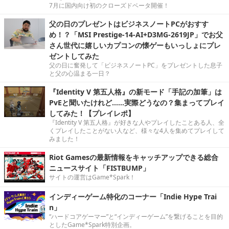
7月に国内向け初のクローズドベータ開催！
父の日のプレゼントはビジネスノートPCがおすす
め！？「MSI Prestige-14-AI+D3MG-2619JP」でお父
さん世代に嬉しいカプコンの懐ゲーもいっしょにプレ
ゼントしてみた
父の日に奮発して「ビジネスノートPC」をプレゼントした息子
と父の心温まる一日？
『Identity V 第五人格』の新モード「手記の加筆」は
PvEと聞いたけれど……実際どうなの？集まってプレイ
してみた！【プレイレポ】
『Identity V 第五人格』が好きな人やプレイしたことある人、全
くプレイしたことがない人など、様々な4人を集めてプレイして
みました！
Riot Gamesの最新情報をキャッチアップできる総合
ニュースサイト「FISTBUMP」
サイトの運営はGame*Spark！
インディーゲーム特化のコーナー「Indie Hype Trai
n」
“ハードコアゲーマー”と“インディーゲーム”を繋げることを目的
としたGame*Spark特別企画。