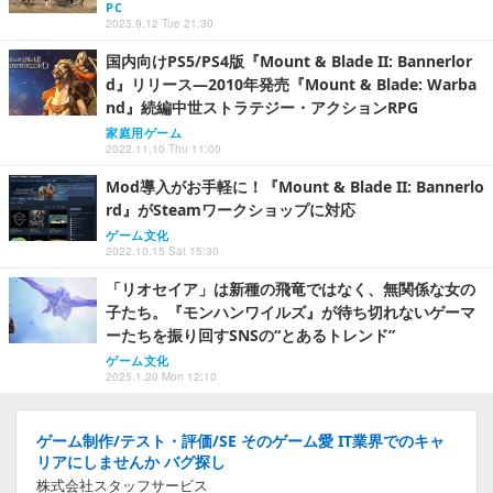
PC
2023.9.12 Tue 21:30
国内向けPS5/PS4版『Mount & Blade II: Bannerlor
d』リリース―2010年発売『Mount & Blade: Warba
nd』続編中世ストラテジー・アクションRPG
家庭用ゲーム
2022.11.10 Thu 11:00
Mod導入がお手軽に！『Mount & Blade II: Bannerlo
rd』がSteamワークショップに対応
ゲーム文化
2022.10.15 Sat 15:30
「リオセイア」は新種の飛竜ではなく、無関係な女の
子たち。『モンハンワイルズ』が待ち切れないゲーマ
ーたちを振り回すSNSの“とあるトレンド”
ゲーム文化
2025.1.20 Mon 12:10
ゲーム制作/テスト・評価/SE そのゲーム愛 IT業界でのキャ
リアにしませんか バグ探し
株式会社スタッフサービス