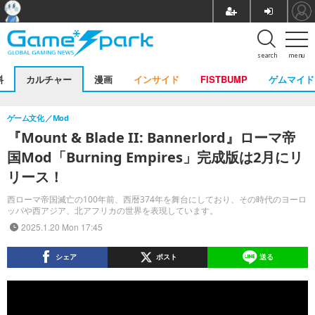
search
menu
料
カルチャー
漫画
インサイド
FISTBUMP
ゲムマイド
ゲーム文化
Mod
『Mount & Blade II: Bannerlord』ローマ帝
国Mod「Burning Empires」完成版は2月にリ
リース！
西ローマ帝国滅亡の100年前、西暦374年を舞台にしており、その時代のヨーロ
ッパや西アジア、北アフリカの世界を表現しています。
2025.1.20 Mon 17:45
シェア
ポスト
送る