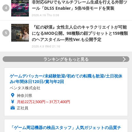
非対応GPUでもマルチフレーム生成を行える外部ツ
ール「DLSS Enabler」5倍/6倍モードを実装
2026.4.16 Thu 0:08
『紅の砂漠』女性主人公のキャラクリエイトが可能
になるMOD公開。98種類の顔プリセットと159種類
のヘアスタイル―男性Ver.も公開予定
2026.4.8 Wed 21:16
ランキングをもっと見る
ゲームデバッカー/未経験歓迎/初めての転職も歓迎/土日祝休
み/年間休日120日/賞与年2回
ベンタス株式会社
神奈川県
月給22万2,500円～31万7,400円
正社員
「ゲーム周辺機器の検品スタッフ」人気ガジェットの品質チ