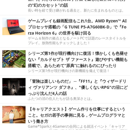
の“幻のカセット”の話
長い時を経て受け継がれる過去と、新たに生まれるものとは。
ゲームプレイも録画配信もこれ1台。AMD Ryzen™ AI
プロセッサ搭載の「G TUNE P5-A7G60BK-D」で『Fo
rza Horizon 6』の世界を駆け回る
ゲーム＆制作の拠点となるノートPCで話題のレースタイトルを
プレイ。放熱性能もチェックしました！
シリーズ第1作が現行機向けに復活！懐かしくも色褪せ
ない『カルドセプト ザ ファースト』遊びやすい機能も
搭載で、あらためて“原典”に触れるのにぴったり
シリーズ第1作が現行機向けの新機能を備えて復活！
「冒険は楽しいものだ」 ─『FF11』と『ウィザードリ
ィ ヴァリアンツ ダフネ』、"優しくないRPG"の沼にど
っぷり沈んだ4人の話
ふたつの沼の住人たちが語る奥深さとは。
【キャリアクエスト】ゲーム作りを仕事にするという
こと。セガの若手の事例に見る，ゲームプログラマと
いう働き方
Game*Sparkと4Gamerの合同による就活イベント「キャリア