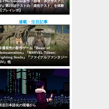
よ！HoYoverse新作『崩壊：ネクサスアニ
マ』第2回βテストの「進化テスト」を体験
【プレイレポ】
連載・注目記事
今週発売の新作ゲーム『Beast of
Reincarnation』『MARVEL Tōkon:
Fighting Souls』『ファイナルファンタジー
XIV』他
有志日本語化の現場から