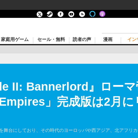
家庭用ゲーム
セール・無料
読者の声
漫画
イン
de II: Bannerlord』ロ
ng Empires」完成版は2月
4年を舞台にしており、その時代のヨーロッパや西アジア、北アフリ