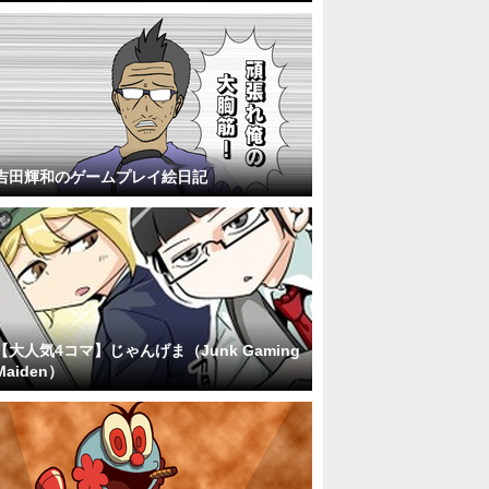
吉田輝和のゲームプレイ絵日記
【大人気4コマ】じゃんげま（Junk Gaming
Maiden）