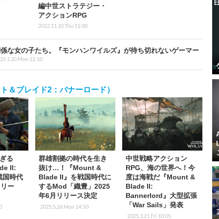
編中世ストラテジー・
アクションRPG
2022.11.10 Thu 11:00
関係な女の子たち。『モンハンワイルズ』が待ち切れないゲーマー
25.1.20 Mon 12:10
ord（マウント＆ブレイド2：バナーロード）
ぎる
群雄割拠の時代を生き
中世戦略アクション
e II:
抜け…！『Mount &
RPG、海の世界へ！今
』戦国時代
Blade II』を戦国時代に
度は海戦だ『Mount &
リリー
するMod「織豊」2025
Blade II:
年6月リリース決定
Bannerlord』大型拡張
「War Sails」発表
0
2025.5.26 Mon 14:50
2025.3.21 Fri 10:05