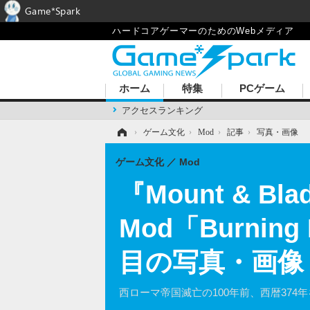
Game*Spark
ハードコアゲーマーのためのWebメディア
ホーム
特集
PCゲーム
アクセスランキング
ホーム
›
ゲーム文化
›
Mod
›
記事
›
写真・画像
ゲーム文化
Mod
『Mount & Bla
Mod「Burni
目の写真・画像
西ローマ帝国滅亡の100年前、西暦37