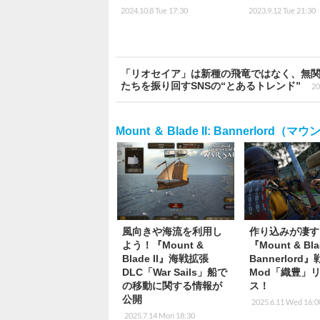
2024.10.8 Tue 17:30
2023.9.12 Tue 21:30
「リオセイア」は新種の飛竜ではなく、無
たちを振り回すSNSの“とあるトレンド”
20
Mount ＆ Blade II: Bannerl
風向きや海流を利用し
作り込みが凄す
よう！『Mount &
『Mount & Blad
Blade II』海戦拡張
Bannerlord
DLC「War Sails」船で
Mod「織豊」
の移動に関する情報が
ス！
公開
2025.6.11 Wed 16:0
2025.7.14 Mon 18:30