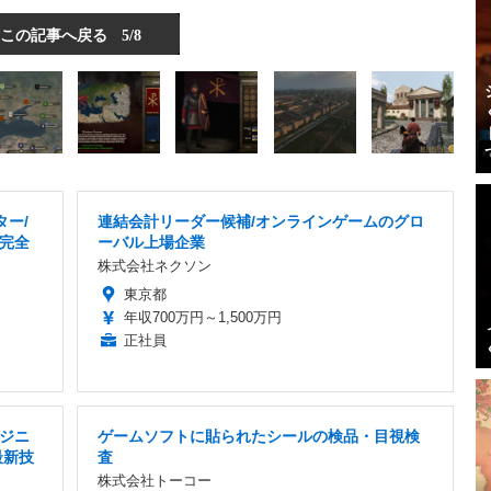
この記事へ戻る
5/8
ター/
連結会計リーダー候補/オンラインゲームのグロ
/完全
ーバル上場企業
株式会社ネクソン
東京都
年収700万円～1,500万円
正社員
ジニ
ゲームソフトに貼られたシールの検品・目視検
 最新技
査
株式会社トーコー