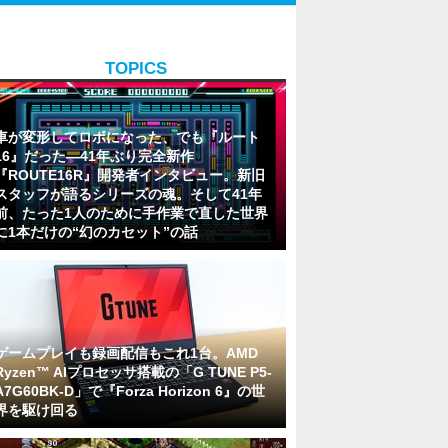
TOPICS
車が変形してロボになった、でも『ルート
16』だった―41年ぶり完全新作
『ROUTE16R』開発者インタビュー。新旧
スタッフが語るシリーズの魂。そして41年
前、たった1人のために手作業で直した世界
に1本だけの“幻のカセット”の話
ゲームプレイも録画配信もこれ1台。AMD
Ryzen™ AIプロセッサ搭載の「G TUNE P5-
A7G60BK-D」で『Forza Horizon 6』の世
界を駆け回る