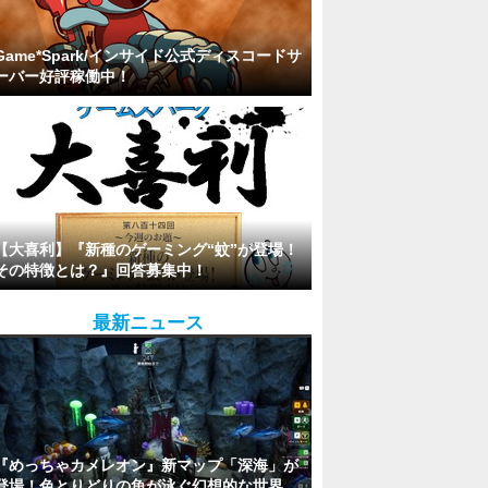
Game*Spark/インサイド公式ディスコードサ
ーバー好評稼働中！
【大喜利】『新種のゲーミング“蚊”が登場！
その特徴とは？』回答募集中！
最新ニュース
『めっちゃカメレオン』新マップ「深海」が
登場！色とりどりの魚が泳ぐ幻想的な世界。