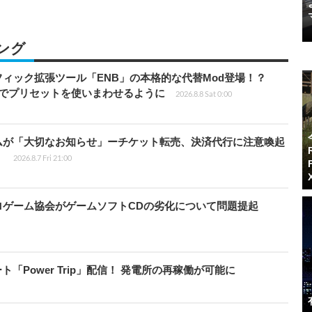
ング
ィック拡張ツール「ENB」の本格的な代替Mod登場！？
ders」でプリセットを使いまわせるように
2026.8.8 Sat 0:00
ムが「大切なお知らせ」ーチケット転売、決済代行に注意喚起
」
2026.8.7 Fri 21:00
ロゲーム協会がゲームソフトCDの劣化について問題提起
ート「Power Trip」配信！ 発電所の再稼働が可能に