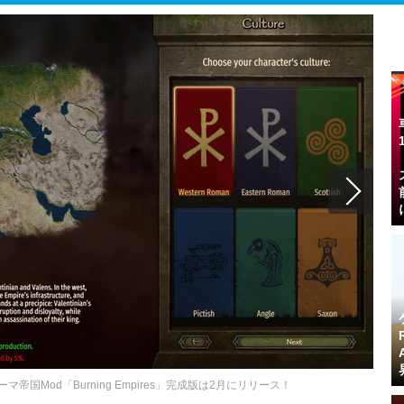
lord』ローマ帝国Mod「Burning Empires」完成版は2月にリリース！