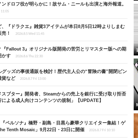
ノンドロフ役が明らかに！故サム・ニールも出演と海外報道。
i 11:05
、『ドラクエ』雑貨3アイテムが本日8月5日12時よりしまむ
販売！
2026.8.5 Wed 11:45
Fallout 3』オリジナル版開発の苦労とリマスター版への期
明かす
2026.8.6 Thu 22:30
ルグッズの事後通販を検討！歴代主人公の“冒険の書”開閉ピン
雑貨など
2026.8.7 Fri 13:00
スブター』開発者、Steamからの売上を銀行に受け取り拒否
による成人向けコンテンツの規制」【UPDATE】
、『ペルソナ』橋野・副島・目黒ら豪華クリエイター集結！ゲ
Tenth Mosaic」9月22日・23日に開催
2026.8.7 Fri 10:10