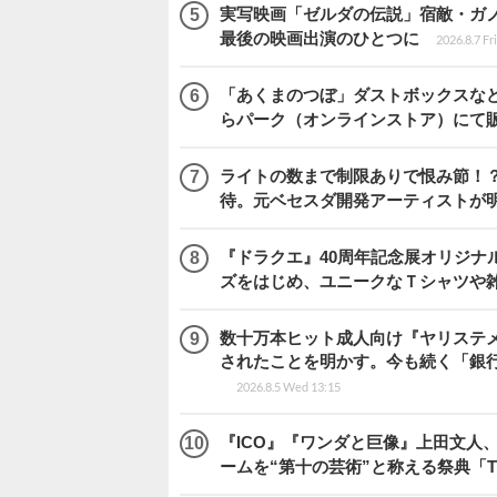
実写映画「ゼルダの伝説」宿敵・ガ
最後の映画出演のひとつに
2026.8.7 Fr
「あくまのつぼ」ダストボックスなど
らパーク（オンラインストア）にて
ライトの数まで制限ありで恨み節！？『
待。元ベセスダ開発アーティストが
『ドラクエ』40周年記念展オリジナ
ズをはじめ、ユニークなＴシャツや
数十万本ヒット成人向け『ヤリステメ
されたことを明かす。今も続く「銀行
2026.8.5 Wed 13:15
『ICO』『ワンダと巨像』上田文人
ームを“第十の芸術”と称える祭典「The 