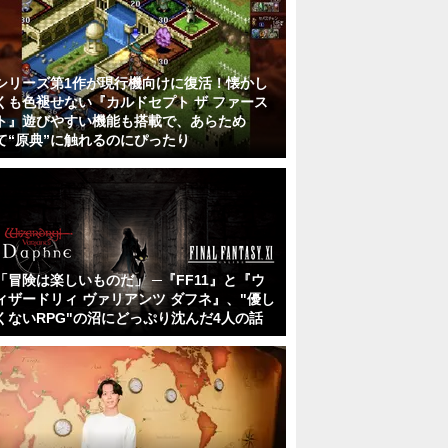
シリーズ第1作が現行機向けに復活！懐かし
くも色褪せない『カルドセプト ザ ファース
ト』遊びやすい機能も搭載で、あらため
て“原典”に触れるのにぴったり
「冒険は楽しいものだ」 ─『FF11』と『ウ
ィザードリィ ヴァリアンツ ダフネ』、"優し
くないRPG"の沼にどっぷり沈んだ4人の話