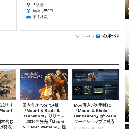
大阪府
時給1,350円
派遣社員
Sponsored by
正式リリ
国内向けPS5/PS4版
Mod導入がお手軽に！
ount
『Mount & Blade II:
『Mount & Blade II:
Bannerlord』リリース
Bannerlord』がSteam
』日本含む
―2010年発売『Mount
ワークショップに対応
げ発表
& Blade: Warband』続
2022.10.15 Sat 15:30