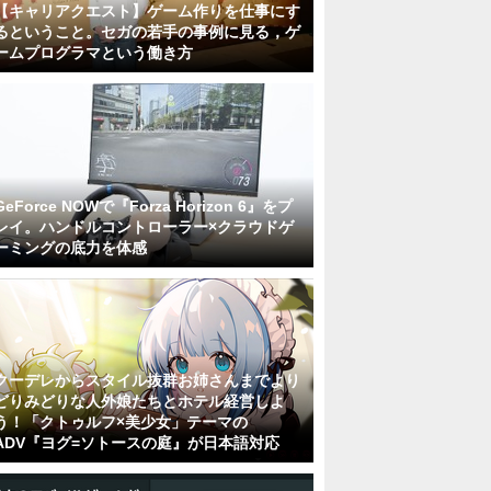
【キャリアクエスト】ゲーム作りを仕事にす
るということ。セガの若手の事例に見る，ゲ
ームプログラマという働き方
GeForce NOWで『Forza Horizon 6』をプ
レイ。ハンドルコントローラー×クラウドゲ
ーミングの底力を体感
クーデレからスタイル抜群お姉さんまでより
どりみどりな人外娘たちとホテル経営しよ
う！「クトゥルフ×美少女」テーマの
ADV『ヨグ=ソトースの庭』が日本語対応