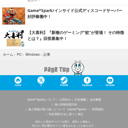
発売中！
Game*Spark/インサイド公式ディスコードサーバー
好評稼働中！
【大喜利】『新種のゲーミング“蚊”が登場！ その特徴
とは？』回答募集中！
記事
ホーム
›
PC
›
Windows
›
Home
X
STEAM
Facebook
YouTube
Game*Sparkについて
お問合せ
広告掲載
会社概要
個人情報保護方針
個人情報の取り扱いについて（Game*Spark）
利用規約
特定商取引法に基づく表記
紹介した商品/サービスを購入、契約した場合に、
売上の一部が弊社サイトに還元されることがあります。