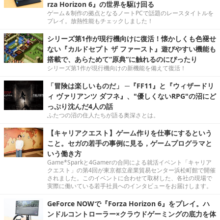
rza Horizon 6』の世界を駆け回る
ゲーム＆制作の拠点となるノートPCで話題のレースタイトルを
プレイ。放熱性能もチェックしました！
シリーズ第1作が現行機向けに復活！懐かしくも色褪せ
ない『カルドセプト ザ ファースト』遊びやすい機能も
搭載で、あらためて“原典”に触れるのにぴったり
シリーズ第1作が現行機向けの新機能を備えて復活！
「冒険は楽しいものだ」 ─『FF11』と『ウィザードリ
ィ ヴァリアンツ ダフネ』、"優しくないRPG"の沼にど
っぷり沈んだ4人の話
ふたつの沼の住人たちが語る奥深さとは。
【キャリアクエスト】ゲーム作りを仕事にするという
こと。セガの若手の事例に見る，ゲームプログラマと
いう働き方
Game*Sparkと4Gamerの合同による就活イベント「キャリア
クエスト」の第4回が東京都立産業貿易センター浜松町館で開催
されました。このイベントに合わせて取材した、各社の現場で
実際に働いている若手社員へのインタビューをお届けします。
GeForce NOWで『Forza Horizon 6』をプレイ。ハ
ンドルコントローラー×クラウドゲーミングの底力を体