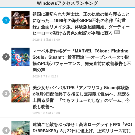
Windowsアクセスランキング
祖国に裏切られた騎士は、王の仇敵の娘を護ること
になった―1998年の海外SRPG不朽の名作『幻世
録』全面リメイク版、体験版配信開始。ダーティー
ヒーローが駆ける異色の戦記が令和に蘇る
PR
2026.8.8 Sat 18:00
マーベル新作格ゲー『MARVEL Tōkon: Fighting
Souls』Steamで“賛否両論”―オープンベータで指
摘のPC版パフォーマンス、発売直前に改善報告も不
満の声
2026.8.7 Fri 12:21
美少女サバイバルTPS『アノマリス』Steam体験版
が8月9日配信終了を撤回し無期限で提供へ。想定を
上回る反響―「でもフリューだしな」のゲーム、今
後も改善へ
2026.8.8 Sat 20:00
建物ごと敵をぶっ壊せ！高速ローグライトFPS『VOI
D/BREAKER』8月22日に値上げ。正式リリース前に