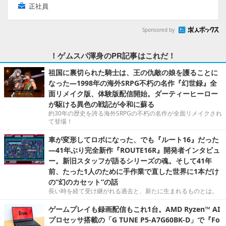
正社員
Sponsored by
！ゲムスパ渾身のPR記事はこれだ！
祖国に裏切られた騎士は、王の仇敵の娘を護ることに
なった―1998年の海外SRPG不朽の名作『幻世録』全
面リメイク版、体験版配信開始。ダーティーヒーロー
が駆ける異色の戦記が令和に蘇る
約30年の歴史を誇る海外SRPGの不朽の名作が全面リメイクされ
て登場！
車が変形してロボになった、でも『ルート16』だった
―41年ぶり完全新作『ROUTE16R』開発者インタビュ
ー。新旧スタッフが語るシリーズの魂。そして41年
前、たった1人のために手作業で直した世界に1本だけ
の“幻のカセット”の話
長い時を経て受け継がれる過去と、新たに生まれるものとは。
ゲームプレイも録画配信もこれ1台。AMD Ryzen™ AI
プロセッサ搭載の「G TUNE P5-A7G60BK-D」で『Fo