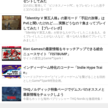
ゼントしてみた
父の日に奮発して「ビジネスノートPC」をプレゼントした息子
と父の心温まる一日？
『Identity V 第五人格』の新モード「手記の加筆」は
PvEと聞いたけれど……実際どうなの？集まってプレイ
してみた！【プレイレポ】
『Identity V 第五人格』が好きな人やプレイしたことある人、全
くプレイしたことがない人など、様々な4人を集めてプレイして
みました！
Riot Gamesの最新情報をキャッチアップできる総合
ニュースサイト「FISTBUMP」
サイトの運営はGame*Spark！
インディーゲーム特化のコーナー「Indie Hype Trai
n」
“ハードコアゲーマー”と“インディーゲーム”を繋げることを目的
としたGame*Spark特別企画。
THQノルディック特集ページでゲムスパのオススメと
最新情報をチェックしよう
今最もホットな海外パブリッシャー THQ Nordicを徹底特集！