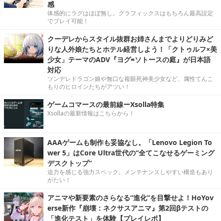
感
体感的にラグはほぼ無し。グラフィックスはもちろん最高設定
でプレイ可能！
クーデレからスタイル抜群お姉さんまでよりどりみど
りな人外娘たちとホテル経営しよう！「クトゥルフ×美
少女」テーマのADV『ヨグ=ソトースの庭』が日本語
対応
ツンデレドラゴン娘や無口な複眼死神美少女など、属性てんこ
もりのヒロインたちがアツい！
ゲームコマースの最前線ーXsolla特集
Xsollaの最新情報はこちらから！
AAAゲームも制作も妥協なし。「Lenovo Legion To
wer 5」はCore Ultra世代の“全てこなせるゲーミング
デスクトップ”
迫力を感じる強力スペック。メンテナンスしやすい構造もあり
がたい！
アニマや新要素のさらなる“進化”を目撃せよ！HoYov
erse新作『崩壊：ネクサスアニマ』第2回βテストの
「進化テスト」を体験【プレイレポ】