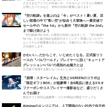
さまざまなアニマとの出会いや、スキルによってさらに戦略性
が増したバトルなど、本作の注目の要素に迫ります！
『空の軌跡』を遊ぶのは「今」がベスト！暑い夏、涼
しい部屋の中で“青い空”が似合う大冒険へ―最安値で
セール中の『the 1st』から新作『空の軌跡 the 2nd』
まで駆け抜けよう
『空の軌跡 the 2nd』の発売が目前に迫る今こそ、『空の軌跡 t
he 1st』から遊び始める絶好のタイミング！ 快適になったゲー
ムシステムや新要素を交えながら、今遊びたい本シリーズの魅
力を紹介します。
かわいい…だからこそ、いじめたくなる。正式版リリ
ースの『パルワールド』プレイヤーに訊く“キュートア
グレッション×パル”の底知れぬ魅力とは
正式版で登場する新たなパルもいじめたくなる！
『崩壊：スターレイル』爻光とUGREENのコラボは
「限定ギフトBOX」が超豪華！全6商品に使える5％オ
フクーポンやコスプレイヤー撮影会など、盛りだくさ
んでお届け
限定ギフトBOXは超豪華！コラボ4商品や限定でグッズも
Aimingのエンジニアは、上下関係のない社内で自主的