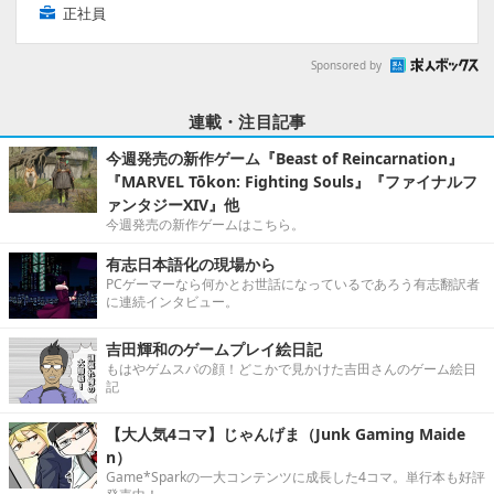
正社員
Sponsored by
連載・注目記事
今週発売の新作ゲーム『Beast of Reincarnation』
『MARVEL Tōkon: Fighting Souls』『ファイナルフ
ァンタジーXIV』他
今週発売の新作ゲームはこちら。
有志日本語化の現場から
PCゲーマーなら何かとお世話になっているであろう有志翻訳者
に連続インタビュー。
吉田輝和のゲームプレイ絵日記
もはやゲムスパの顔！どこかで見かけた吉田さんのゲーム絵日
記
【大人気4コマ】じゃんげま（Junk Gaming Maide
n）
Game*Sparkの一大コンテンツに成長した4コマ。単行本も好評