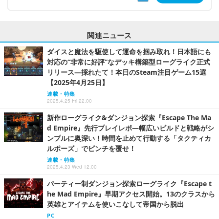
関連ニュース
ダイスと魔法を駆使して運命を掴み取れ！日本語にも
対応の“非常に好評”なデッキ構築型ローグライク正式
リリース―採れたて！本日のSteam注目ゲーム15選
【2025年4月25日】
連載・特集
2025.4.25 Fri 22:00
新作ローグライク&ダンジョン探索『Escape The Ma
d Empire』先行プレイレポ―幅広いビルドと戦略がシ
ンプルに奥深い！時間を止めて行動する「タクティカ
ルポーズ」でピンチを覆せ！
連載・特集
2025.4.23 Wed 12:00
パーティー制ダンジョン探索ローグライク『Escape t
he Mad Empire』早期アクセス開始。13のクラスから
英雄とアイテムを使いこなして帝国から脱出
PC