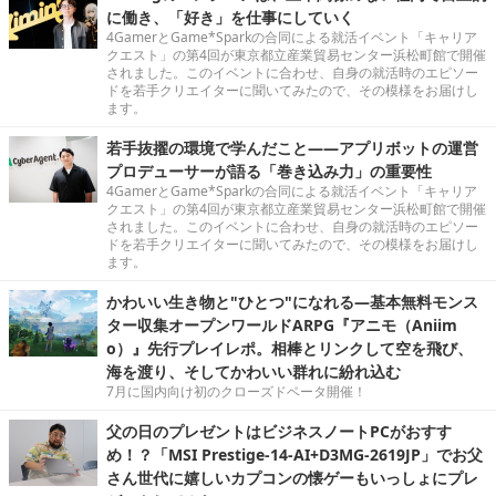
に働き、「好き」を仕事にしていく
4GamerとGame*Sparkの合同による就活イベント「キャリア
クエスト」の第4回が東京都立産業貿易センター浜松町館で開催
されました。このイベントに合わせ、自身の就活時のエピソー
ドを若手クリエイターに聞いてみたので、その模様をお届けし
ます。
若手抜擢の環境で学んだこと――アプリボットの運営
プロデューサーが語る「巻き込み力」の重要性
4GamerとGame*Sparkの合同による就活イベント「キャリア
クエスト」の第4回が東京都立産業貿易センター浜松町館で開催
されました。このイベントに合わせ、自身の就活時のエピソー
ドを若手クリエイターに聞いてみたので、その模様をお届けし
ます。
かわいい生き物と"ひとつ"になれる―基本無料モンス
ター収集オープンワールドARPG『アニモ（Aniim
o）』先行プレイレポ。相棒とリンクして空を飛び、
海を渡り、そしてかわいい群れに紛れ込む
7月に国内向け初のクローズドベータ開催！
父の日のプレゼントはビジネスノートPCがおすす
め！？「MSI Prestige-14-AI+D3MG-2619JP」でお父
さん世代に嬉しいカプコンの懐ゲーもいっしょにプレ