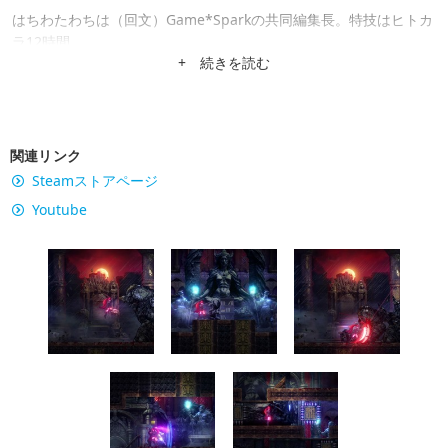
はちわたわちは（回文）Game*Sparkの共同編集長。特技はヒトカ
ラ12時間。
+ 続きを読む
関連リンク
Steamストアページ
Youtube