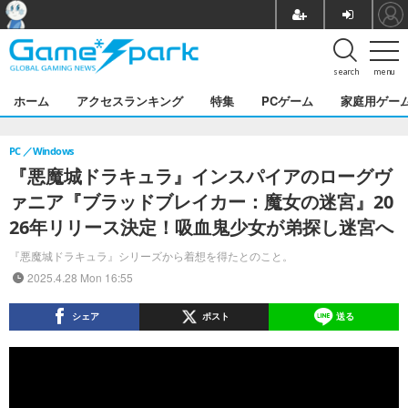
search
menu
ホーム
アクセスランキング
特集
PCゲーム
家庭用ゲー
PC
Windows
『悪魔城ドラキュラ』インスパイアのローグヴ
ァニア『ブラッドブレイカー：魔女の迷宮』20
26年リリース決定！吸血鬼少女が弟探し迷宮へ
『悪魔城ドラキュラ』シリーズから着想を得たとのこと。
2025.4.28 Mon 16:55
シェア
ポスト
送る