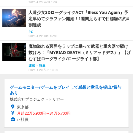
2025.4.23 Wed 0:00
人造少女3DローグライクACT『Bless You Again』予
定早めてクラファン開始！1週間足らずで目標額の約4
割達成
PC
2025.4.22 Tue 15:30
魔物溢れる冥界をラップに乗って武器と重火器で駆け
抜けろ！『MYRIAD DEATH（ミリアッドデス）』【げ
むすぱローグライク/ローグライト部】
連載・特集
2025.4.20 Sun 13:00
ゲームモニター/ゲームをプレイして感想と意見を提出/賞与
あり
株式会社プロジェクトトリガー
東京都
月給22万5,900円～31万6,700円
正社員