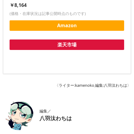
￥8,164
(価格・在庫状況は記事公開時点のものです)
Amazon
楽天市場
《
ライター:kamenoko
,
編集:八羽汰わちは
》
編集／
八羽汰わちは