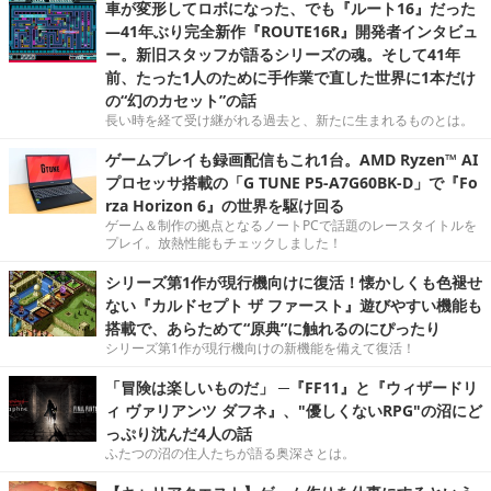
車が変形してロボになった、でも『ルート16』だった
―41年ぶり完全新作『ROUTE16R』開発者インタビュ
ー。新旧スタッフが語るシリーズの魂。そして41年
前、たった1人のために手作業で直した世界に1本だけ
の“幻のカセット”の話
長い時を経て受け継がれる過去と、新たに生まれるものとは。
ゲームプレイも録画配信もこれ1台。AMD Ryzen™ AI
プロセッサ搭載の「G TUNE P5-A7G60BK-D」で『Fo
rza Horizon 6』の世界を駆け回る
ゲーム＆制作の拠点となるノートPCで話題のレースタイトルを
プレイ。放熱性能もチェックしました！
シリーズ第1作が現行機向けに復活！懐かしくも色褪せ
ない『カルドセプト ザ ファースト』遊びやすい機能も
搭載で、あらためて“原典”に触れるのにぴったり
シリーズ第1作が現行機向けの新機能を備えて復活！
「冒険は楽しいものだ」 ─『FF11』と『ウィザードリ
ィ ヴァリアンツ ダフネ』、"優しくないRPG"の沼にど
っぷり沈んだ4人の話
ふたつの沼の住人たちが語る奥深さとは。