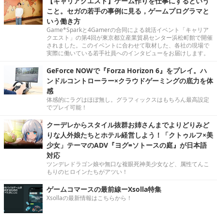
【キャリアクエスト】ゲーム作りを仕事にするという
こと。セガの若手の事例に見る，ゲームプログラマと
いう働き方
Game*Sparkと4Gamerの合同による就活イベント「キャリア
クエスト」の第4回が東京都立産業貿易センター浜松町館で開催
されました。このイベントに合わせて取材した、各社の現場で
実際に働いている若手社員へのインタビューをお届けします。
GeForce NOWで『Forza Horizon 6』をプレイ。ハ
ンドルコントローラー×クラウドゲーミングの底力を体
感
体感的にラグはほぼ無し。グラフィックスはもちろん最高設定
でプレイ可能！
クーデレからスタイル抜群お姉さんまでよりどりみど
りな人外娘たちとホテル経営しよう！「クトゥルフ×美
少女」テーマのADV『ヨグ=ソトースの庭』が日本語
対応
ツンデレドラゴン娘や無口な複眼死神美少女など、属性てんこ
もりのヒロインたちがアツい！
ゲームコマースの最前線ーXsolla特集
Xsollaの最新情報はこちらから！