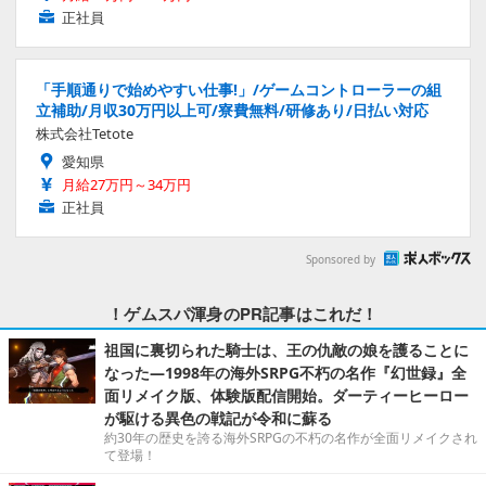
正社員
「手順通りで始めやすい仕事!」/ゲームコントローラーの組
立補助/月収30万円以上可/寮費無料/研修あり/日払い対応
株式会社Tetote
愛知県
月給27万円～34万円
正社員
Sponsored by
！ゲムスパ渾身のPR記事はこれだ！
祖国に裏切られた騎士は、王の仇敵の娘を護ることに
なった―1998年の海外SRPG不朽の名作『幻世録』全
面リメイク版、体験版配信開始。ダーティーヒーロー
が駆ける異色の戦記が令和に蘇る
約30年の歴史を誇る海外SRPGの不朽の名作が全面リメイクされ
て登場！