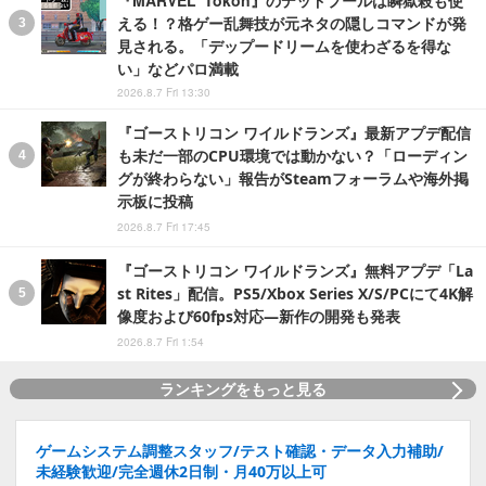
『MARVEL Tōkon』のデッドプールは瞬獄殺も使
える！？格ゲー乱舞技が元ネタの隠しコマンドが発
見される。「デップードリームを使わざるを得な
い」などパロ満載
2026.8.7 Fri 13:30
『ゴーストリコン ワイルドランズ』最新アプデ配信
も未だ一部のCPU環境では動かない？「ローディン
グが終わらない」報告がSteamフォーラムや海外掲
示板に投稿
2026.8.7 Fri 17:45
『ゴーストリコン ワイルドランズ』無料アプデ「La
st Rites」配信。PS5/Xbox Series X/S/PCにて4K解
像度および60fps対応―新作の開発も発表
2026.8.7 Fri 1:54
ランキングをもっと見る
ゲームシステム調整スタッフ/テスト確認・データ入力補助/
未経験歓迎/完全週休2日制・月40万以上可