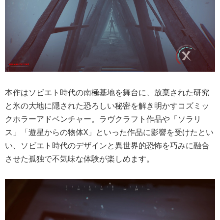
本作はソビエト時代の南極基地を舞台に、放棄された研究
と氷の大地に隠された恐ろしい秘密を解き明かすコズミッ
クホラーアドベンチャー。ラヴクラフト作品や「ソラリ
ス」「遊星からの物体X」といった作品に影響を受けたとい
い、ソビエト時代のデザインと異世界的恐怖を巧みに融合
させた孤独で不気味な体験が楽しめます。