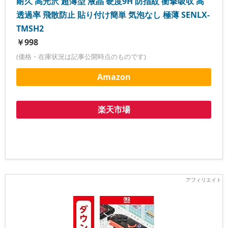
耐久 高光沢 超薄型 液晶 硬度9H 防指紋 衝撃吸収 高
透過率 飛散防止 貼り付け簡単 気泡なし 極薄 SENLX-
TMSH2
￥998
(価格・在庫状況は記事公開時点のものです)
Amazon
楽天市場