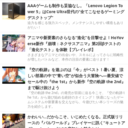
AAAゲームも制作も妥協なし。「Lenovo Legion To
wer 5」はCore Ultra世代の“全てこなせるゲーミング
デスクトップ”
迫力を感じる強力スペック。メンテナンスしやすい構造もあり
がたい！
アニマや新要素のさらなる“進化”を目撃せよ！HoYov
erse新作『崩壊：ネクサスアニマ』第2回βテストの
「進化テスト」を体験【プレイレポ】
さまざまなアニマとの出会いや、スキルによってさらに戦略性
が増したバトルなど、本作の注目の要素に迫ります！
『空の軌跡』を遊ぶのは「今」がベスト！暑い夏、涼
しい部屋の中で“青い空”が似合う大冒険へ―最安値で
セール中の『the 1st』から新作『空の軌跡 the 2nd』
まで駆け抜けよう
『空の軌跡 the 2nd』の発売が目前に迫る今こそ、『空の軌跡 t
he 1st』から遊び始める絶好のタイミング！ 快適になったゲー
ムシステムや新要素を交えながら、今遊びたい本シリーズの魅
力を紹介します。
かわいい…だからこそ、いじめたくなる。正式版リリ
ースの『パルワールド』プレイヤーに訊く“キュートア