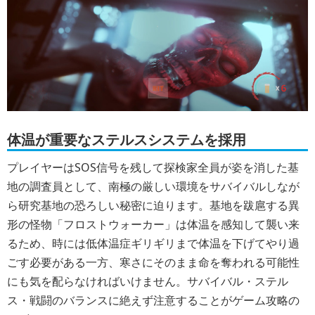
体温が重要なステルスシステムを採用
プレイヤーはSOS信号を残して探検家全員が姿を消した基
地の調査員として、南極の厳しい環境をサバイバルしなが
ら研究基地の恐ろしい秘密に迫ります。基地を跋扈する異
形の怪物「フロストウォーカー」は体温を感知して襲い来
るため、時には低体温症ギリギリまで体温を下げてやり過
ごす必要がある一方、寒さにそのまま命を奪われる可能性
にも気を配らなければいけません。サバイバル・ステル
ス・戦闘のバランスに絶えず注意することがゲーム攻略の