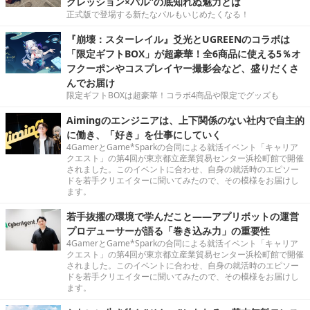
グレッション×パル”の底知れぬ魅力とは
正式版で登場する新たなパルもいじめたくなる！
『崩壊：スターレイル』爻光とUGREENのコラボは
「限定ギフトBOX」が超豪華！全6商品に使える5％オ
フクーポンやコスプレイヤー撮影会など、盛りだくさ
んでお届け
限定ギフトBOXは超豪華！コラボ4商品や限定でグッズも
Aimingのエンジニアは、上下関係のない社内で自主的
に働き、「好き」を仕事にしていく
4GamerとGame*Sparkの合同による就活イベント「キャリア
クエスト」の第4回が東京都立産業貿易センター浜松町館で開催
されました。このイベントに合わせ、自身の就活時のエピソー
ドを若手クリエイターに聞いてみたので、その模様をお届けし
ます。
若手抜擢の環境で学んだこと――アプリボットの運営
プロデューサーが語る「巻き込み力」の重要性
4GamerとGame*Sparkの合同による就活イベント「キャリア
クエスト」の第4回が東京都立産業貿易センター浜松町館で開催
されました。このイベントに合わせ、自身の就活時のエピソー
ドを若手クリエイターに聞いてみたので、その模様をお届けし
ます。