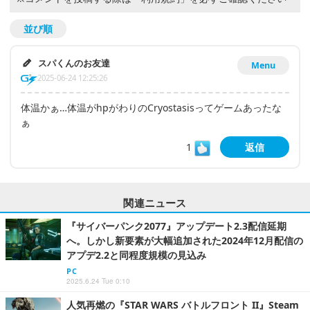
並び順
スパくんのお友達
Menu
2025-06-24 12:25:26
体温かぁ…体温がhpがわりのCryostasisってゲームあったな
ぁ
1
返信
関連ニュース
『サイバーパンク2077』アップデート2.3配信延期
へ。しかし新要素が大幅追加された2024年12月配信の
アプデ2.2と同程度規模の見込み
PC
2025.6.24 Tue 0:10
人気再燃の『STAR WARS バトルフロント II』Steam