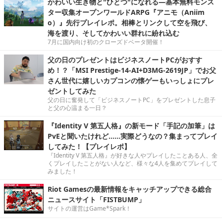
かわいい生き物と"ひとつ"になれる―基本無料モンス
ター収集オープンワールドARPG『アニモ（Aniim
o）』先行プレイレポ。相棒とリンクして空を飛び、
海を渡り、そしてかわいい群れに紛れ込む
7月に国内向け初のクローズドベータ開催！
父の日のプレゼントはビジネスノートPCがおすす
め！？「MSI Prestige-14-AI+D3MG-2619JP」でお父
さん世代に嬉しいカプコンの懐ゲーもいっしょにプレ
ゼントしてみた
父の日に奮発して「ビジネスノートPC」をプレゼントした息子
と父の心温まる一日？
『Identity V 第五人格』の新モード「手記の加筆」は
PvEと聞いたけれど……実際どうなの？集まってプレイ
してみた！【プレイレポ】
『Identity V 第五人格』が好きな人やプレイしたことある人、全
くプレイしたことがない人など、様々な4人を集めてプレイして
みました！
Riot Gamesの最新情報をキャッチアップできる総合
ニュースサイト「FISTBUMP」
サイトの運営はGame*Spark！