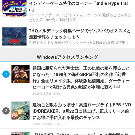
インディーゲーム特化のコーナー「Indie Hype Trai
n」
“ハードコアゲーマー”と“インディーゲーム”を繋げることを目的
としたGame*Spark特別企画。
THQノルディック特集ページでゲムスパのオススメと
最新情報をチェックしよう
今最もホットな海外パブリッシャー THQ Nordicを徹底特集！
Windowsアクセスランキング
祖国に裏切られた騎士は、王の仇敵の娘を護ること
になった―1998年の海外SRPG不朽の名作『幻世
録』全面リメイク版、体験版配信開始。ダーティー
ヒーローが駆ける異色の戦記が令和に蘇る
PR
2026.8.8 Sat 18:00
建物ごと敵をぶっ壊せ！高速ローグライトFPS『VO
ID/BREAKER』8月22日に値上げ。正式リリース前
にお得に手に入れる最後のチャンス
2026.8.8 Sat 22:15