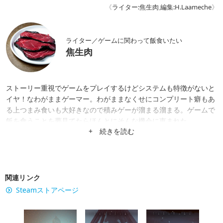
《
ライター:焦生肉
,
編集:H.Laameche
》
ライター／ゲームに関わって飯食いたい
焦生肉
ストーリー重視でゲームをプレイするけどシステムも特徴がないと
イヤ！なわがままゲーマー。わがままなくせにコンプリート癖もあ
る上つまみ食いも大好きなので積みゲーが溜まる溜まる。ゲームで
飯を食うことを夢見てたらほんとにそんな機会に恵まれた。
+ 続きを読む
関連リンク
Steamストアページ