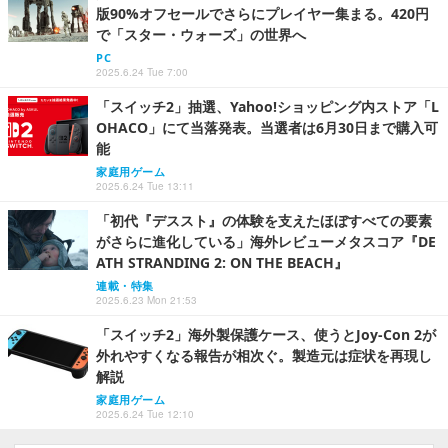
版90%オフセールでさらにプレイヤー集まる。420円
で「スター・ウォーズ」の世界へ
PC
2025.6.24 Tue 7:00
「スイッチ2」抽選、Yahoo!ショッピング内ストア「L
OHACO」にて当落発表。当選者は6月30日まで購入可
能
家庭用ゲーム
2025.6.24 Tue 13:11
「初代『デススト』の体験を支えたほぼすべての要素
がさらに進化している」海外レビューメタスコア『DE
ATH STRANDING 2: ON THE BEACH』
連載・特集
2025.6.23 Mon 21:53
「スイッチ2」海外製保護ケース、使うとJoy-Con 2が
外れやすくなる報告が相次ぐ。製造元は症状を再現し
解説
家庭用ゲーム
2025.6.24 Tue 12:10