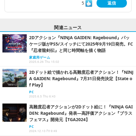
5
返信
関連ニュース
2Dアクション『NINJA GAIDEN: Ragebound』パッ
ケージ版がPS5/スイッチにて2025年9月19日発売。FC
『忍者龍剣伝』と同じ時間軸を描く物語
家庭用ゲーム
2025.6.26 Thu 15:02
2Dドット絵で描かれる高難度忍者アクション！『NINJ
A GAIDEN: Ragebound』7月31日発売決定【State o
f Play】
PC
2025.6.5 Thu 6:43
高難度忍者アクションが2Dドット絵に！『NINJA GAI
DEN: Ragebound』発表―高評価アクション『ブラス
フェマス』開発元【TGA2024】
PC
2024.12.13 Fri 9:49