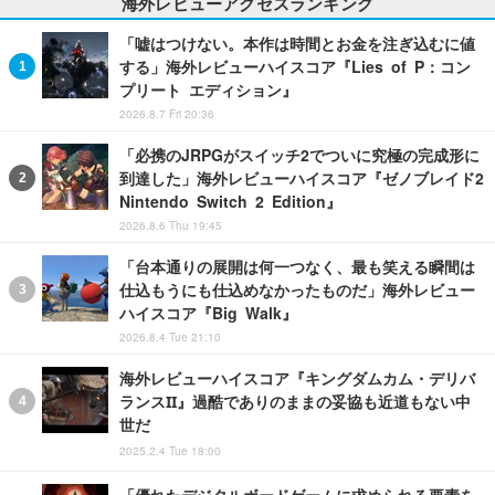
海外レビューアクセスランキング
「嘘はつけない。本作は時間とお金を注ぎ込むに値
する」海外レビューハイスコア『Lies of P：コン
プリート エディション』
2026.8.7 Fri 20:36
「必携のJRPGがスイッチ2でついに究極の完成形に
到達した」海外レビューハイスコア『ゼノブレイド2
Nintendo Switch 2 Edition』
2026.8.6 Thu 19:45
「台本通りの展開は何一つなく、最も笑える瞬間は
仕込もうにも仕込めなかったものだ」海外レビュー
ハイスコア『Big Walk』
2026.8.4 Tue 21:10
海外レビューハイスコア『キングダムカム・デリバ
ランスII』過酷でありのままの妥協も近道もない中
世だ
2025.2.4 Tue 18:00