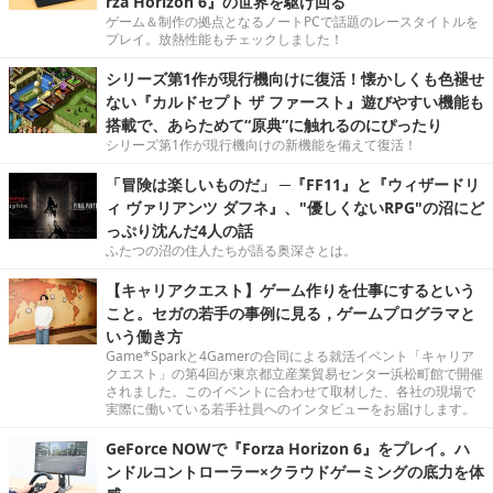
rza Horizon 6』の世界を駆け回る
ゲーム＆制作の拠点となるノートPCで話題のレースタイトルを
プレイ。放熱性能もチェックしました！
シリーズ第1作が現行機向けに復活！懐かしくも色褪せ
ない『カルドセプト ザ ファースト』遊びやすい機能も
搭載で、あらためて“原典”に触れるのにぴったり
シリーズ第1作が現行機向けの新機能を備えて復活！
「冒険は楽しいものだ」 ─『FF11』と『ウィザードリ
ィ ヴァリアンツ ダフネ』、"優しくないRPG"の沼にど
っぷり沈んだ4人の話
ふたつの沼の住人たちが語る奥深さとは。
【キャリアクエスト】ゲーム作りを仕事にするという
こと。セガの若手の事例に見る，ゲームプログラマと
いう働き方
Game*Sparkと4Gamerの合同による就活イベント「キャリア
クエスト」の第4回が東京都立産業貿易センター浜松町館で開催
されました。このイベントに合わせて取材した、各社の現場で
実際に働いている若手社員へのインタビューをお届けします。
GeForce NOWで『Forza Horizon 6』をプレイ。ハ
ンドルコントローラー×クラウドゲーミングの底力を体