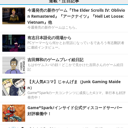
連載・注目記事
今週発売の新作ゲーム『The Elder Scrolls IV: Oblivio
n Remastered』『アークナイツ』『Hell Let Loose:
Vietnam』他
今週発売の新作ゲームはこちら。
有志日本語化の現場から
PCゲーマーなら何かとお世話になっているであろう有志翻訳者
に連続インタビュー。
吉田輝和のゲームプレイ絵日記
もはやゲムスパの顔！どこかで見かけた吉田さんのゲーム絵日
記
【大人気4コマ】じゃんげま（Junk Gaming Maide
n）
Game*Sparkの一大コンテンツに成長した4コマ。単行本も好評
発売中！
Game*Spark/インサイド公式ディスコードサーバー
好評稼働中！