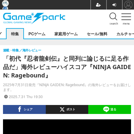
search
menu
グ
特集
PCゲーム
家庭用ゲーム
セール/無料
カルチャ
連載・特集
海外レビュー
「初代『忍者龍剣伝』と同列に論じるに足る作
品だ」海外レビューハイスコア『NINJA GAIDE
N: Ragebound』
2025年7月31日発売『NINJA GAIDEN: Ragebound』の海外レビューをお届けし
ます。
2025.7.31 Thu 19:30
シェア
ポスト
送る