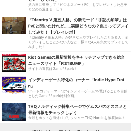
父の日に奮発して「ビジネスノートPC」をプレゼントした息子
と父の心温まる一日？
『Identity V 第五人格』の新モード「手記の加筆」は
PvEと聞いたけれど……実際どうなの？集まってプレイ
してみた！【プレイレポ】
『Identity V 第五人格』が好きな人やプレイしたことある人、全
くプレイしたことがない人など、様々な4人を集めてプレイして
みました！
Riot Gamesの最新情報をキャッチアップできる総合
ニュースサイト「FISTBUMP」
サイトの運営はGame*Spark！
インディーゲーム特化のコーナー「Indie Hype Trai
n」
“ハードコアゲーマー”と“インディーゲーム”を繋げることを目的
としたGame*Spark特別企画。
THQノルディック特集ページでゲムスパのオススメと
最新情報をチェックしよう
今最もホットな海外パブリッシャー THQ Nordicを徹底特集！