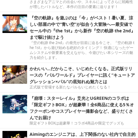
さまざまなアニマとの出会いや、スキルによってさらに戦略性
が増したバトルなど、本作の注目の要素に迫ります！
『空の軌跡』を遊ぶのは「今」がベスト！暑い夏、涼
しい部屋の中で“青い空”が似合う大冒険へ―最安値で
セール中の『the 1st』から新作『空の軌跡 the 2nd』
まで駆け抜けよう
『空の軌跡 the 2nd』の発売が目前に迫る今こそ、『空の軌跡 t
he 1st』から遊び始める絶好のタイミング！ 快適になったゲー
ムシステムや新要素を交えながら、今遊びたい本シリーズの魅
力を紹介します。
かわいい…だからこそ、いじめたくなる。正式版リリ
ースの『パルワールド』プレイヤーに訊く“キュートア
グレッション×パル”の底知れぬ魅力とは
正式版で登場する新たなパルもいじめたくなる！
『崩壊：スターレイル』爻光とUGREENのコラボは
「限定ギフトBOX」が超豪華！全6商品に使える5％オ
フクーポンやコスプレイヤー撮影会など、盛りだくさ
んでお届け
限定ギフトBOXは超豪華！コラボ4商品や限定でグッズも
Aimingのエンジニアは、上下関係のない社内で自主的