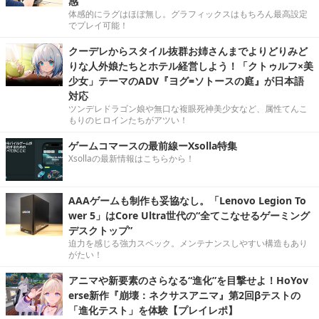
感
体感的にラグはほぼ無し。グラフィックスはもちろん最高設定
でプレイ可能！
クーデレからスタイル抜群お姉さんまでよりどりみど
りな人外娘たちとホテル経営しよう！「クトゥルフ×美
少女」テーマのADV『ヨグ=ソトースの庭』が日本語
対応
ツンデレドラゴン娘や無口な複眼死神美少女など、属性てんこ
もりのヒロインたちがアツい！
ゲームコマースの最前線ーXsolla特集
Xsollaの最新情報はこちらから！
AAAゲームも制作も妥協なし。「Lenovo Legion To
wer 5」はCore Ultra世代の“全てこなせるゲーミング
デスクトップ”
迫力を感じる強力スペック。メンテナンスしやすい構造もあり
がたい！
アニマや新要素のさらなる“進化”を目撃せよ！HoYov
erse新作『崩壊：ネクサスアニマ』第2回βテストの
「進化テスト」を体験【プレイレポ】