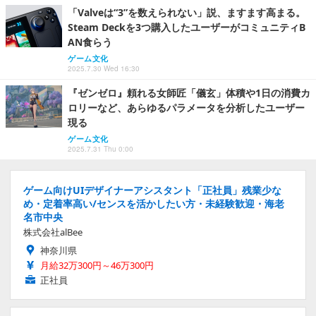
「Valveは“3”を数えられない」説、ますます高まる。
Steam Deckを3つ購入したユーザーがコミュニティB
AN食らう
ゲーム文化
2025.7.30 Wed 16:30
『ゼンゼロ』頼れる女師匠「儀玄」体積や1日の消費カ
ロリーなど、あらゆるパラメータを分析したユーザー
現る
ゲーム文化
2025.7.31 Thu 0:00
ゲーム向けUIデザイナーアシスタント「正社員」残業少な
め・定着率高い/センスを活かしたい方・未経験歓迎・海老
名市中央
株式会社alBee
神奈川県
月給32万300円～46万300円
正社員