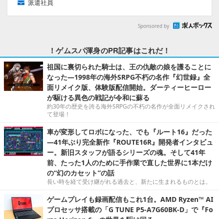
派遣社員
Sponsored by
！ゲムスパ渾身のPR記事はこれだ！
祖国に裏切られた騎士は、王の仇敵の娘を護ることに
なった―1998年の海外SRPG不朽の名作『幻世録』全
面リメイク版、体験版配信開始。ダーティーヒーロー
が駆ける異色の戦記が令和に蘇る
約30年の歴史を誇る海外SRPGの不朽の名作が全面リメイクされ
て登場！
車が変形してロボになった、でも『ルート16』だった
―41年ぶり完全新作『ROUTE16R』開発者インタビュ
ー。新旧スタッフが語るシリーズの魂。そして41年
前、たった1人のために手作業で直した世界に1本だけ
の“幻のカセット”の話
長い時を経て受け継がれる過去と、新たに生まれるものとは。
ゲームプレイも録画配信もこれ1台。AMD Ryzen™ AI
プロセッサ搭載の「G TUNE P5-A7G60BK-D」で『Fo