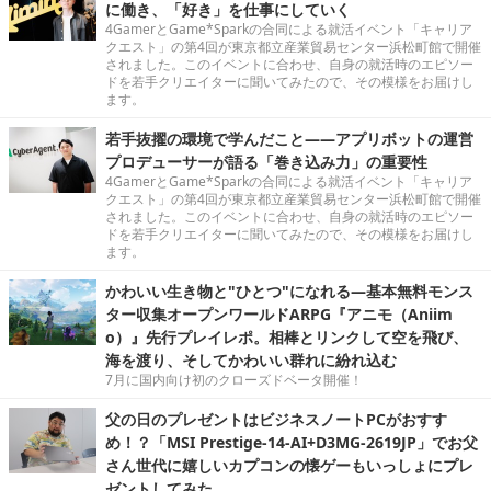
に働き、「好き」を仕事にしていく
4GamerとGame*Sparkの合同による就活イベント「キャリア
クエスト」の第4回が東京都立産業貿易センター浜松町館で開催
されました。このイベントに合わせ、自身の就活時のエピソー
ドを若手クリエイターに聞いてみたので、その模様をお届けし
ます。
若手抜擢の環境で学んだこと――アプリボットの運営
プロデューサーが語る「巻き込み力」の重要性
4GamerとGame*Sparkの合同による就活イベント「キャリア
クエスト」の第4回が東京都立産業貿易センター浜松町館で開催
されました。このイベントに合わせ、自身の就活時のエピソー
ドを若手クリエイターに聞いてみたので、その模様をお届けし
ます。
かわいい生き物と"ひとつ"になれる―基本無料モンス
ター収集オープンワールドARPG『アニモ（Aniim
o）』先行プレイレポ。相棒とリンクして空を飛び、
海を渡り、そしてかわいい群れに紛れ込む
7月に国内向け初のクローズドベータ開催！
父の日のプレゼントはビジネスノートPCがおすす
め！？「MSI Prestige-14-AI+D3MG-2619JP」でお父
さん世代に嬉しいカプコンの懐ゲーもいっしょにプレ
ゼントしてみた