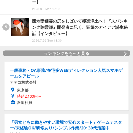
ー】
2026.8.3 Mon 17:30
団地妻幽霊の尻をしばいて極楽浄土へ！『スパンキ
ング除霊師』開発者に訊く、狂気のアイデア誕生秘
話【インタビュー】
2026.7.26 Sun 18:30
ランキングをもっと見る
一般事務・OA事務/在宅多WEBディレクション人気スマホゲ
ームをアピール
アデコ株式会社
東京都
時給2,100円～
派遣社員
「男女ともに働きやすい環境で安心スタート」ゲームテスタ
ー/未経験OK/研修あり/シンプル作業/20~30代活躍中