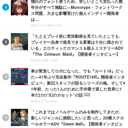
憧れのフォント使うため、苦しいところ支払った数
年分がすべて無駄に―Monotype・フォントワーク
ス問題、大きな影響受けた個人インディー開発者
は…
2025.12.17 Wed 18:00
「たとえプレイ前に実況動画を見ていたとしても、
プレイヤー自身で発見できる要素は十分に残されて
いる」エロティックロマンス＆殺人ミステリーADV
『The Crimson Maid』【開発者インタビュー】
2026.8.3 Mon 18:50
車が変形してロボになった、でも『ルート16』だっ
た―41年ぶり完全新作『ROUTE16R』開発者インタ
ビュー。新旧スタッフが語るシリーズの魂。そして4
1年前、たった1人のために手作業で直した世界に1
本だけの“幻のカセット”の話
PR
2026.8.6 Thu 12:00
「これまではノベルゲームのみを制作してきたが、
新しいジャンルに挑戦したいと思った」2D横スクロ
ールホラーADV『Dawn Bell』【開発者インタビュ