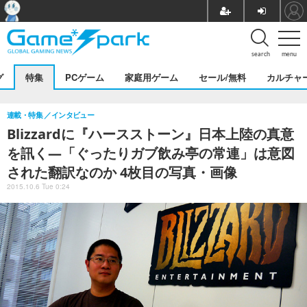
search
menu
グ
特集
PCゲーム
家庭用ゲーム
セール/無料
カルチャ
連載・特集
インタビュー
Blizzardに『ハースストーン』日本上陸の真意
を訊く―「ぐったりガブ飲み亭の常連」は意図
された翻訳なのか 4枚目の写真・画像
2015.10.6 Tue 0:24