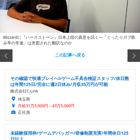
Blizzardに『ハースストーン』日本上陸の真意を訊く―「ぐったりガブ飲
み亭の常連」は意図された翻訳なのか
この記事へ戻る
その確認で快適プレイへ!/ゲーム不具合検証スタッフ/休日数
は年間125日/完全に週2日休み/月収35万円が可能
株式会社C-Link
埼玉県
月給31万5,000円～43万5,000円
正社員
未経験採用枠/ゲームデバッガー/研修制度充実/年間休日125
日以上