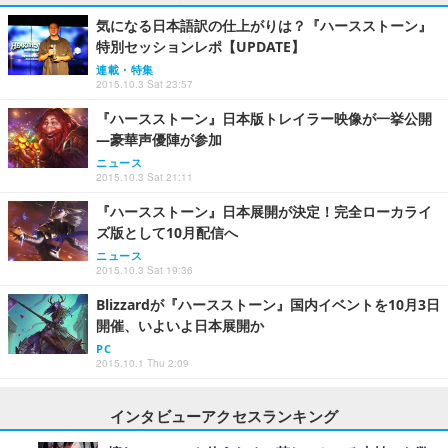
気になる日本語訳の仕上がりは？『ハースストーン』
特別セッションレポ【UPDATE】
連載・特集
2015.10.3 Sat 23:57
『ハースストーン』日本版トレイラー映像が一挙公開
―豪華声優陣が参加
ニュース
2015.10.3 Sat 21:11
『ハースストーン』日本展開が決定！完全ローカライ
ズ版として10月配信へ
ニュース
2015.10.3 Sat 19:36
Blizzardが『ハースストーン』国内イベントを10月3日
開催、いよいよ日本展開か
PC
2015.10.1 Thu 2:09
インタビューアクセスランキング