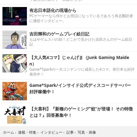
有志日本語化の現場から
PCゲーマーなら何かとお世話になっているであろう有志翻訳者
に連続インタビュー。
吉田輝和のゲームプレイ絵日記
もはやゲムスパの顔！どこかで見かけた吉田さんのゲーム絵日
記
【大人気4コマ】じゃんげま（Junk Gaming Maide
n）
Game*Sparkの一大コンテンツに成長した4コマ。単行本も好評
発売中！
Game*Spark/インサイド公式ディスコードサーバー
好評稼働中！
【大喜利】『新種のゲーミング“蚊”が登場！ その特徴
とは？』回答募集中！
写真・画像
ホーム
›
連載・特集
›
インタビュー
›
記事
›