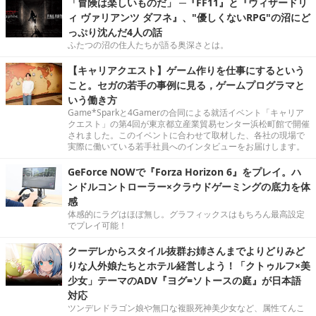
「冒険は楽しいものだ」 ─『FF11』と『ウィザードリ
ィ ヴァリアンツ ダフネ』、"優しくないRPG"の沼にど
っぷり沈んだ4人の話
ふたつの沼の住人たちが語る奥深さとは。
【キャリアクエスト】ゲーム作りを仕事にするという
こと。セガの若手の事例に見る，ゲームプログラマと
いう働き方
Game*Sparkと4Gamerの合同による就活イベント「キャリア
クエスト」の第4回が東京都立産業貿易センター浜松町館で開催
されました。このイベントに合わせて取材した、各社の現場で
実際に働いている若手社員へのインタビューをお届けします。
GeForce NOWで『Forza Horizon 6』をプレイ。ハ
ンドルコントローラー×クラウドゲーミングの底力を体
感
体感的にラグはほぼ無し。グラフィックスはもちろん最高設定
でプレイ可能！
クーデレからスタイル抜群お姉さんまでよりどりみど
りな人外娘たちとホテル経営しよう！「クトゥルフ×美
少女」テーマのADV『ヨグ=ソトースの庭』が日本語
対応
ツンデレドラゴン娘や無口な複眼死神美少女など、属性てんこ