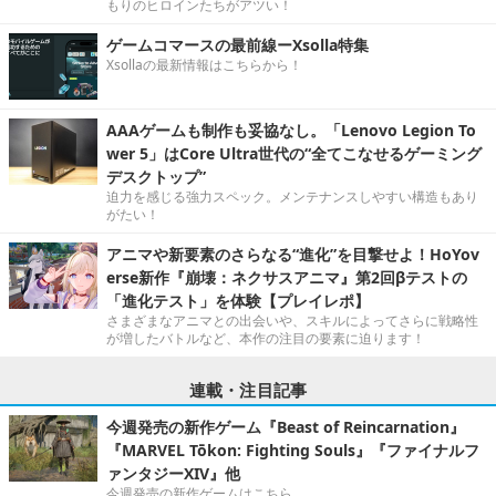
もりのヒロインたちがアツい！
ゲームコマースの最前線ーXsolla特集
Xsollaの最新情報はこちらから！
AAAゲームも制作も妥協なし。「Lenovo Legion To
wer 5」はCore Ultra世代の“全てこなせるゲーミング
デスクトップ”
迫力を感じる強力スペック。メンテナンスしやすい構造もあり
がたい！
アニマや新要素のさらなる“進化”を目撃せよ！HoYov
erse新作『崩壊：ネクサスアニマ』第2回βテストの
「進化テスト」を体験【プレイレポ】
さまざまなアニマとの出会いや、スキルによってさらに戦略性
が増したバトルなど、本作の注目の要素に迫ります！
連載・注目記事
今週発売の新作ゲーム『Beast of Reincarnation』
『MARVEL Tōkon: Fighting Souls』『ファイナルフ
ァンタジーXIV』他
今週発売の新作ゲームはこちら。