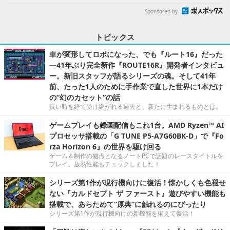
Sponsored by
トピックス
車が変形してロボになった、でも『ルート16』だった
―41年ぶり完全新作『ROUTE16R』開発者インタビュ
ー。新旧スタッフが語るシリーズの魂。そして41年
前、たった1人のために手作業で直した世界に1本だけ
の“幻のカセット”の話
長い時を経て受け継がれる過去と、新たに生まれるものとは。
ゲームプレイも録画配信もこれ1台。AMD Ryzen™ AI
プロセッサ搭載の「G TUNE P5-A7G60BK-D」で『Fo
rza Horizon 6』の世界を駆け回る
ゲーム＆制作の拠点となるノートPCで話題のレースタイトルを
プレイ。放熱性能もチェックしました！
シリーズ第1作が現行機向けに復活！懐かしくも色褪せ
ない『カルドセプト ザ ファースト』遊びやすい機能も
搭載で、あらためて“原典”に触れるのにぴったり
シリーズ第1作が現行機向けの新機能を備えて復活！