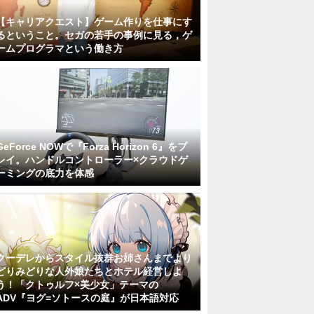
【キャリアクエスト】ゲーム作りを仕事にす
るということ。セガの若手の事例に見る，ゲ
ームプログラマという働き方
GeForce NOWで『Forza Horizon 6』をプ
レイ。ハンドルコントローラー×クラウドゲ
ーミングの底力を体感
クーデレからスタイル抜群お姉さんまでより
どりみどりな人外娘たちとホテル経営しよ
う！「クトゥルフ×美少女」テーマの
ADV『ヨグ=ソトースの庭』が日本語対応