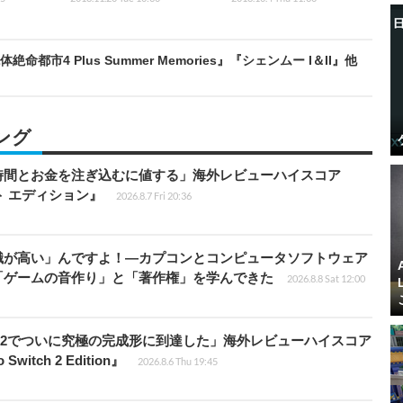
絶命都市4 Plus Summer Memories』『シェンムー I＆II』他
ング
時間とお金を注ぎ込むに値する」海外レビューハイスコア
ート エディション』
2026.8.7 Fri 20:36
識が高い」んですよ！―カプコンとコンピュータソフトウェア
「ゲームの音作り」と「著作権」を学んできた
2026.8.8 Sat 12:00
チ2でついに究極の完成形に到達した」海外レビューハイスコア
witch 2 Edition』
2026.8.6 Thu 19:45