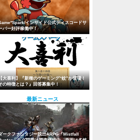
Game*Spark/インサイド公式ディスコードサ
ーバー好評稼働中！
【大喜利】『新種のゲーミング“蚊”が登場！
その特徴とは？』回答募集中！
最新ニュース
ダークファンタジー脱出ARPG『Mistfall