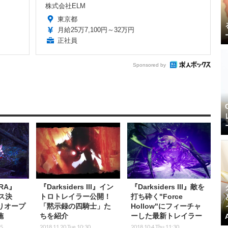
株式会社ELM
東京都
月給25万7,100円～32万円
正社員
Sponsored by
RA』
『Darksiders III』イン
『Darksiders III』敵を
ス決
トロトレイラー公開！
打ち砕く"Force
りオープ
「黙示録の四騎士」た
Hollow"にフィーチャ
施
ちを紹介
ーした最新トレイラー
15
2018.11.20 Tue 10:30
2018.10.4 Thu 11:30