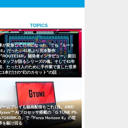
TOPICS
車が変形してロボになった、でも『ルート
16』だった―41年ぶり完全新作
『ROUTE16R』開発者インタビュー。新旧
スタッフが語るシリーズの魂。そして41年
前、たった1人のために手作業で直した世界
に1本だけの“幻のカセット”の話
ゲームプレイも録画配信もこれ1台。AMD
Ryzen™ AIプロセッサ搭載の「G TUNE P5-
A7G60BK-D」で『Forza Horizon 6』の世
界を駆け回る