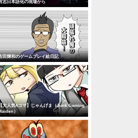
有志日本語化の現場から
吉田輝和のゲームプレイ絵日記
【大人気4コマ】じゃんげま（Junk Gaming
Maiden）