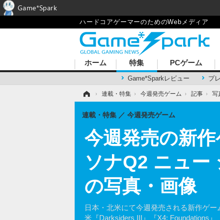
Game*Spark
ハードコアゲーマーのためのWebメディア
ホーム
特集
PCゲーム
Game*Sparkレビュー
プ
ホーム
›
連載・特集
›
今週発売ゲーム
›
記事
›
写
連載・特集
今週発売ゲーム
今週発売の新作ゲー
ソナQ2 ニュー 
の写真・画像
日本・北米にて今週発売される新作ゲームを
米『Darksiders III』『X4: Foundations