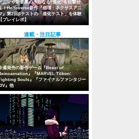
アニマや新要素のさらなる“進化”を目撃せ
よ！HoYoverse新作『崩壊：ネクサスアニ
マ』第2回βテストの「進化テスト」を体験
【プレイレポ】
連載・注目記事
今週発売の新作ゲーム『Beast of
Reincarnation』『MARVEL Tōkon:
Fighting Souls』『ファイナルファンタジー
XIV』他