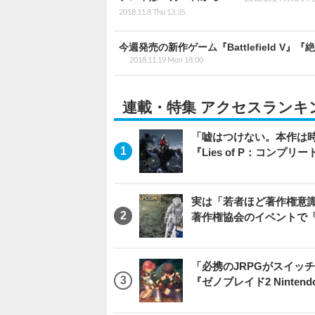
2018.11.8 Thu 13:35
今週発売の新作ゲーム『Battlefield V』『絶体
2018.11.19 Mon 18:00
連載・特集 アクセスランキ
「嘘はつけない。本作は
『Lies of P：コンプリ
実は「若者ほど著作権意
著作権協会のイベントで
「必携のJRPGがスイッ
『ゼノブレイド2 Nintendo S