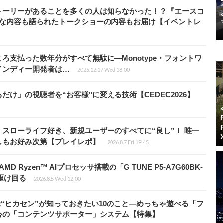
トーリーがあることを多くの人は知らなかった！？『エースコ
的な内容も語られたトークショーの内容もお届け【イベントレ
ろ支払った数年分がすべて無駄に―Monotype・フォントワ
インディー開発者は…
2025.12.17 Wed 18:00
け」の視聴者を“お客様"に変える技術【CEDEC2026】
スローライフ好き、新規ユーザーのすべてに“良し”！ 唯一
しもお好み次第【プレイレポ】
2026.8.7 Fri 19:45
Ryzen™ AIプロセッサ搭載の「G TUNE P5-A7G60BK-
を駆け回る
2026.8.5 Wed 12:00
米“ヒカセン”が知っておきたい10のこと―めっちゃ遊べる「フ
心の「コンテンツサポーター」システム【特集】