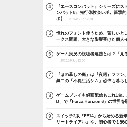
『エースコンバット』シリーズにス
ンバット8』先行体験会レポ。衝撃
ポ】
2026.8.7 Fri 12:30
憧れのフォント使うため、苦しいとこ
ークス問題、大きな影響受けた個人
ゲーム実況の視聴者連携とは？「見るだ
2026.8.8 Sat 12:30
『ほの暮しの庭』は『夜廻』ファン、
無二の「不穏生活シム」恐怖も暮ら
ゲームプレイも録画配信もこれ1台。AMD 
D」で『Forza Horizon 6』の世界
スイッチ2版『FF14』から始める新
リートライアル」や、初心者でも安