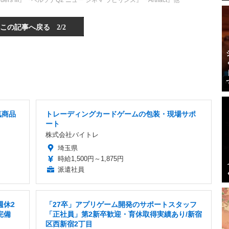
rs III』『ペルソナQ2 ニュー シネマ ラビリンス』『Artifact』他
この記事へ戻る
2/2
気商品
トレーディングカードゲームの包装・現場サポ
ート
株式会社バイトレ
埼玉県
時給1,500円～1,875円
派遣社員
週休2
「27卒」アプリゲーム開発のサポートスタッフ
完備
「正社員」第2新卒歓迎・育休取得実績あり/新宿
区西新宿2丁目