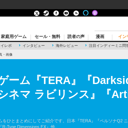
家庭用ゲーム
セール・無料
読者の声
漫画
イン
レイレポ
インタビュー
海外レビュー
注目インディーミニ問
真・画像
ム『TERA』『Darkside
シネマ ラビリンス』『Artif
ひとまとめにしてご紹介です。日本『TERA』『ペルソナQ2 ニュー 
』『R-Type Dimensions EX』他。