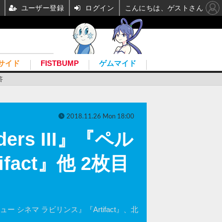
ユーザー登録
ログイン
こんにちは、ゲストさん
サイド
FISTBUMP
ゲムマイド
答
2018.11.26 Mon 18:00
rs III』『ペル
act』他 2枚目
シネマ ラビリンス』『Artifact』、北