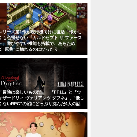
シリーズ第1作が現行機向けに復活！懐かし
くも色褪せない『カルドセプト ザ ファース
ト』遊びやすい機能も搭載で、あらため
て“原典”に触れるのにぴったり
「冒険は楽しいものだ」 ─『FF11』と『ウ
ィザードリィ ヴァリアンツ ダフネ』、"優し
くないRPG"の沼にどっぷり沈んだ4人の話