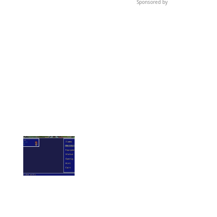
カオスでサイケなRPG『YIIK: A Postmodern RPG』プレイレポート！JRP
Gに影響を受けつつも独特で魅力的な世界観
この記事へ戻る
求人情報を読み込み中...
Sponsored by