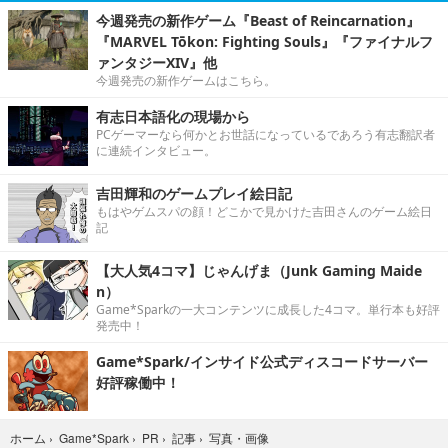
今週発売の新作ゲーム『Beast of Reincarnation』
『MARVEL Tōkon: Fighting Souls』『ファイナルフ
ァンタジーXIV』他
今週発売の新作ゲームはこちら。
有志日本語化の現場から
PCゲーマーなら何かとお世話になっているであろう有志翻訳者
に連続インタビュー。
吉田輝和のゲームプレイ絵日記
もはやゲムスパの顔！どこかで見かけた吉田さんのゲーム絵日
記
【大人気4コマ】じゃんげま（Junk Gaming Maide
n）
Game*Sparkの一大コンテンツに成長した4コマ。単行本も好評
発売中！
Game*Spark/インサイド公式ディスコードサーバー
好評稼働中！
写真・画像
ホーム
›
Game*Spark
›
PR
›
記事
›