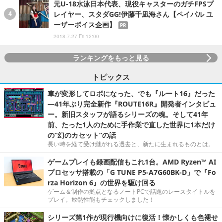
元U-18水泳日本代表、現役キャスターのガチFPSプ
レイヤー、スタダGG!伊藤千凪海さん【ペイパル ユ
ーザーボイス企画】
PR
2018.7.27 Fri 12:00
ランキングをもっと見る
トピックス
車が変形してロボになった、でも『ルート16』だった
―41年ぶり完全新作『ROUTE16R』開発者インタビュ
ー。新旧スタッフが語るシリーズの魂。そして41年
前、たった1人のために手作業で直した世界に1本だけ
の“幻のカセット”の話
長い時を経て受け継がれる過去と、新たに生まれるものとは。
ゲームプレイも録画配信もこれ1台。AMD Ryzen™ AI
プロセッサ搭載の「G TUNE P5-A7G60BK-D」で『Fo
rza Horizon 6』の世界を駆け回る
ゲーム＆制作の拠点となるノートPCで話題のレースタイトルを
プレイ。放熱性能もチェックしました！
シリーズ第1作が現行機向けに復活！懐かしくも色褪せ