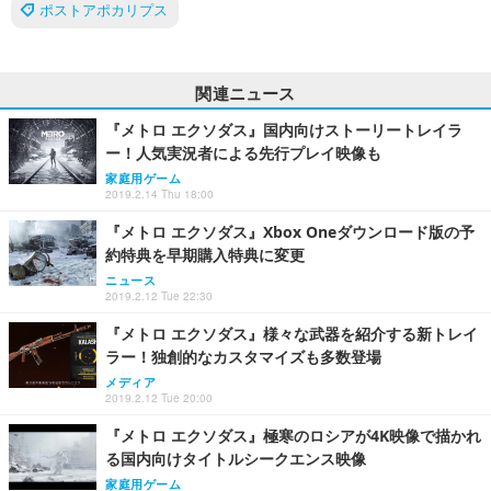
ポストアポカリプス
関連ニュース
『メトロ エクソダス』国内向けストーリートレイラ
ー！人気実況者による先行プレイ映像も
家庭用ゲーム
2019.2.14 Thu 18:00
『メトロ エクソダス』Xbox Oneダウンロード版の予
約特典を早期購入特典に変更
ニュース
2019.2.12 Tue 22:30
『メトロ エクソダス』様々な武器を紹介する新トレイ
ラー！独創的なカスタマイズも多数登場
メディア
2019.2.12 Tue 20:00
『メトロ エクソダス』極寒のロシアが4K映像で描かれ
る国内向けタイトルシークエンス映像
家庭用ゲーム