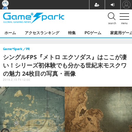
search
menu
ホーム
アクセスランキング
特集
PCゲーム
家庭用ゲー
Game*Spark
PR
シングルFPS『メトロ エクソダス』はここが凄
い！シリーズ初体験でも分かる世紀末モスクワ
の魅力 24枚目の写真・画像
2019.2.15 Fri 12:00