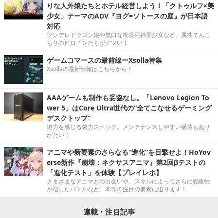
りな人外娘たちとホテル経営しよう！「クトゥルフ×美
少女」テーマのADV『ヨグ=ソトースの庭』が日本語
対応
ツンデレドラゴン娘や無口な複眼死神美少女など、属性てんこ
もりのヒロインたちがアツい！
ゲームコマースの最前線ーXsolla特集
Xsollaの最新情報はこちらから！
AAAゲームも制作も妥協なし。「Lenovo Legion To
wer 5」はCore Ultra世代の“全てこなせるゲーミング
デスクトップ”
迫力を感じる強力スペック。メンテナンスしやすい構造もあり
がたい！
アニマや新要素のさらなる“進化”を目撃せよ！HoYov
erse新作『崩壊：ネクサスアニマ』第2回βテストの
「進化テスト」を体験【プレイレポ】
さまざまなアニマとの出会いや、スキルによってさらに戦略性
が増したバトルなど、本作の注目の要素に迫ります！
連載・注目記事