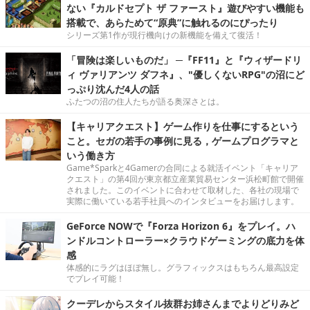
ない『カルドセプト ザ ファースト』遊びやすい機能も
搭載で、あらためて“原典”に触れるのにぴったり
シリーズ第1作が現行機向けの新機能を備えて復活！
「冒険は楽しいものだ」 ─『FF11』と『ウィザードリ
ィ ヴァリアンツ ダフネ』、"優しくないRPG"の沼にど
っぷり沈んだ4人の話
ふたつの沼の住人たちが語る奥深さとは。
【キャリアクエスト】ゲーム作りを仕事にするという
こと。セガの若手の事例に見る，ゲームプログラマと
いう働き方
Game*Sparkと4Gamerの合同による就活イベント「キャリア
クエスト」の第4回が東京都立産業貿易センター浜松町館で開催
されました。このイベントに合わせて取材した、各社の現場で
実際に働いている若手社員へのインタビューをお届けします。
GeForce NOWで『Forza Horizon 6』をプレイ。ハ
ンドルコントローラー×クラウドゲーミングの底力を体
感
体感的にラグはほぼ無し。グラフィックスはもちろん最高設定
でプレイ可能！
クーデレからスタイル抜群お姉さんまでよりどりみど