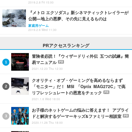
2019.2.8 Fri 15:00
『メトロ エクソダス』新シネマティックトレイラーが
公開―地上の悪夢、その先に見えるものは
家庭用ゲーム
2019.2.6 Wed 11:30
PRアクセスランキング
冒険者必読！『ウィザードリィ外伝 五つの試練』簡
易マニュアル
PR
2021.12.23 Thu 12:30
クオリティ・オブ・ゲーミングを高めるならまず
「モニター」だ！ MSI 「Optix MAG272C」で高
リフレッシュレートの恩恵をチェック
PR
2021.1.6 Wed 18:00
お子様のネットゲームの悩みに答えます！ アプライ
ドと解決するゲーマーキッズ&ファミリー相談室
PR
2020.11.26 Thu 18:00