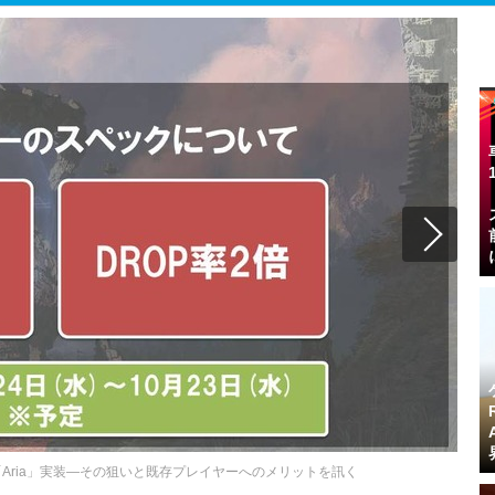
ー「Aria」実装―その狙いと既存プレイヤーへのメリットを訊く