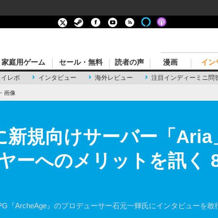
家庭用ゲーム
セール・無料
読者の声
漫画
イン
レイレポ
インタビュー
海外レビュー
注目インディーミニ問
・画像
e』に新規向けサーバー「Ar
ヤーへのメリットを訊く 
RPG『ArcheAge』のプロデューサー石元一輝氏にインタビューを