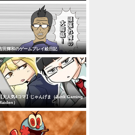
吉田輝和のゲームプレイ絵日記
【大人気4コマ】じゃんげま（Junk Gaming
Maiden）