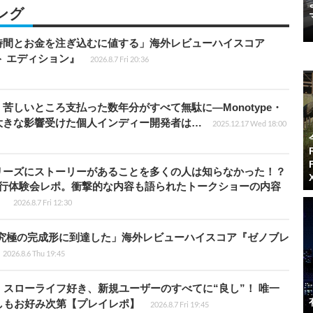
ング
時間とお金を注ぎ込むに値する」海外レビューハイスコア
ート エディション』
2026.8.7 Fri 20:36
苦しいところ支払った数年分がすべて無駄に―Monotype・
大きな影響受けた個人インディー開発者は…
2025.12.17 Wed 18:00
リーズにストーリーがあることを多くの人は知らなかった！？
先行体験会レポ。衝撃的な内容も語られたトークショーの内容
】
2026.8.7 Fri 12:30
に究極の完成形に到達した」海外レビューハイスコア『ゼノブレ
2026.8.6 Thu 19:45
スローライフ好き、新規ユーザーのすべてに“良し”！ 唯一
しもお好み次第【プレイレポ】
2026.8.7 Fri 19:45