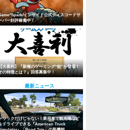
Game*Spark/インサイド公式ディスコードサ
ーバー好評稼働中！
【大喜利】『新種のゲーミング“蚊”が登場！
その特徴とは？』回答募集中！
最新ニュース
トラックだけじゃない！乗用車で観光地など
をドライブできる『American Truck
Simulator』「Road Trip」の新機能