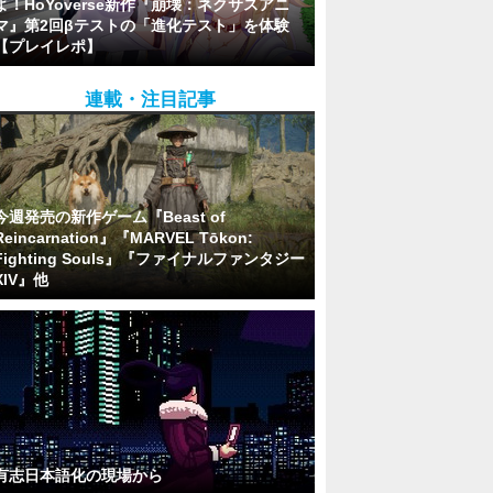
よ！HoYoverse新作『崩壊：ネクサスアニ
マ』第2回βテストの「進化テスト」を体験
【プレイレポ】
連載・注目記事
今週発売の新作ゲーム『Beast of
Reincarnation』『MARVEL Tōkon:
Fighting Souls』『ファイナルファンタジー
XIV』他
有志日本語化の現場から