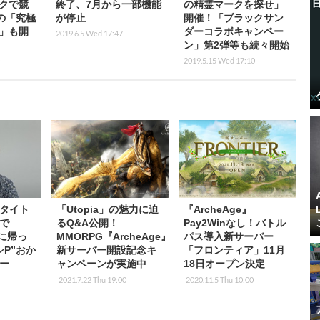
クで競
終了、7月から一部機能
の精霊マークを探せ」
の「究極
が停止
開催！「ブラックサン
」も開
ダーコラボキャンペー
2019.6.5 Wed 17:47
ン」第2弾等も続々開始
2019.5.15 Wed 17:10
タイト
「Utopia」の魅力に迫
『ArcheAge』
で
るQ&A公開！
Pay2Winなし！バトル
』に帰っ
MMORPG『ArcheAge』
パス導入新サーバー
シP”おか
新サーバー開設記念キ
「フロンティア」11月
ー
ャンペーンが実施中
18日オープン決定
2021.7.22 Thu 19:00
2020.11.5 Thu 10:00