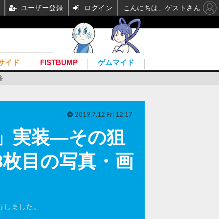
ユーザー登録
ログイン
こんにちは、ゲストさん
サイド
FISTBUMP
ゲムマイド
答
2019.7.12 Fri 12:17
ia」実装―その狙
8枚目の写真・画
敢行しました。