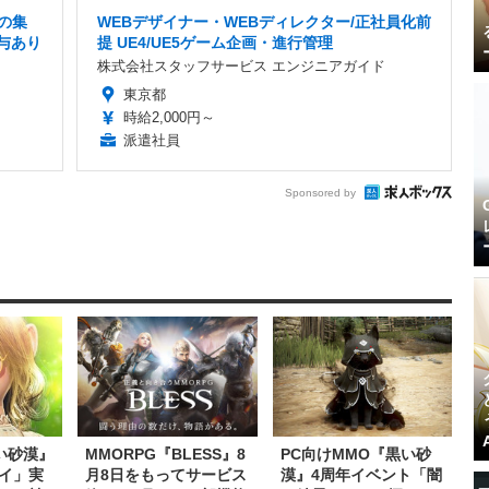
の集
WEBデザイナー・WEBディレクター/正社員化前
賞与あり
提 UE4/UE5ゲーム企画・進行管理
株式会社スタッフサービス エンジニアガイド
東京都
時給2,000円～
派遣社員
Sponsored by
い砂漠』
MMORPG『BLESS』8
PC向けMMO『黒い砂
イ」実
月8日をもってサービス
漠』4周年イベント「闇