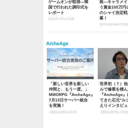
ゲームオンが取得―韓
装―キャラメイ
国で行われた調印式を
う賞金100万円
レポート
のシャイ決定戦
幕！
2019.7.4 Thu 17:00
2019.6.26 Wed 20:30
ArcheAge
「新しい世界を新しい
世界初（？）他
仲間と、もう一度。」
ルで修業を積ん
MMORPG『ArcheAge』
『ArcheAge
7月13日サーバー統合
てきた石元“ル
を実施！
えりインタビュ
2022.6.8 Wed 21:00
2022.4.28 Thu 12:00