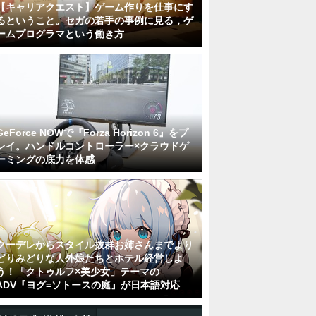
【キャリアクエスト】ゲーム作りを仕事にす
るということ。セガの若手の事例に見る，ゲ
ームプログラマという働き方
GeForce NOWで『Forza Horizon 6』をプ
レイ。ハンドルコントローラー×クラウドゲ
ーミングの底力を体感
クーデレからスタイル抜群お姉さんまでより
どりみどりな人外娘たちとホテル経営しよ
う！「クトゥルフ×美少女」テーマの
ADV『ヨグ=ソトースの庭』が日本語対応