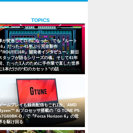
TOPICS
車が変形してロボになった、でも『ルート
16』だった―41年ぶり完全新作
『ROUTE16R』開発者インタビュー。新旧
スタッフが語るシリーズの魂。そして41年
前、たった1人のために手作業で直した世界
に1本だけの“幻のカセット”の話
ゲームプレイも録画配信もこれ1台。AMD
Ryzen™ AIプロセッサ搭載の「G TUNE P5-
A7G60BK-D」で『Forza Horizon 6』の世
界を駆け回る