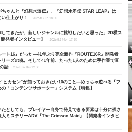
ちゃんと『幻想水滸伝』。『幻想水滸伝 STAR LEAP』は
ない仕上がり！
2026.8.7 Fri 18:00
作してきたが、新しいジャンルに挑戦したいと思った」2D横ス
l』【開発者インタビュー】
2026.8.3 Mon 17:30
ト16』だった―41年ぶり完全新作『ROUTE16R』開発者
リーズの魂。そして41年前、たった1人のために手作業で直
”の話
2026.8.6 Thu 12:00
米“ヒカセン”が知っておきたい10のこと―めっちゃ遊べる「フ
心の「コンテンツサポーター」システム【特集】
いたとしても、プレイヤー自身で発見できる要素は十分に残さ
ステリーADV『The Crimson Maid』【開発者インタビ