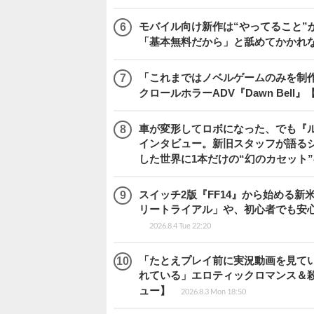
モバイル向け新作は“やってること”が
「基本無料だから」と舐めてかかれ
「これまではノベルゲームのみを制
クロールホラーADV『Dawn Bel
車が変形してロボになった、でも『ルー
インタビュー。新旧スタッフが語るシ
した世界に1本だけの“幻のカセット
スイッチ2版『FF14』から始める新
リートライアル」や、初心者でも安
2026.8.4 Tue 22:20
「たとえプレイ前に実況動画を見て
れている」エロティックロマンス＆殺人ミ
ュー】
2026.8.3 Mon 18:50