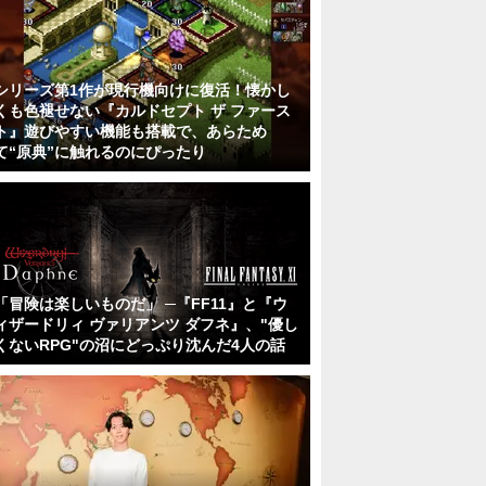
シリーズ第1作が現行機向けに復活！懐かし
くも色褪せない『カルドセプト ザ ファース
ト』遊びやすい機能も搭載で、あらため
て“原典”に触れるのにぴったり
「冒険は楽しいものだ」 ─『FF11』と『ウ
ィザードリィ ヴァリアンツ ダフネ』、"優し
くないRPG"の沼にどっぷり沈んだ4人の話