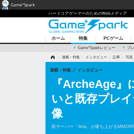
Game*Spark
ハードコアゲーマーのためのWebメディア
ホーム
特集
PCゲーム
Game*Sparkレビュー
プ
ホーム
›
連載・特集
›
インタビュー
›
記事
›
写真
連載・特集
インタビュー
『ArcheAg
いと既存プレイ
像
新サーバー「Aria」が建ち上がるMMO