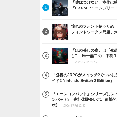
「嘘はつけない。本作は
『Lies of P：コンプリ
憧れのフォント使うため、
フォントワークス問題、
『ほの暮しの庭』は『夜
し”！ 唯一無二の「不穏
2026.8.7 Fri 19:45
「必携のJRPGがスイッチ2でつい
イド2 Nintendo Switch 2 Edition』
『エースコンバット』シリーズにス
ンバット8』先行体験会レポ。衝撃
ポ】
2026.8.7 Fri 12:30