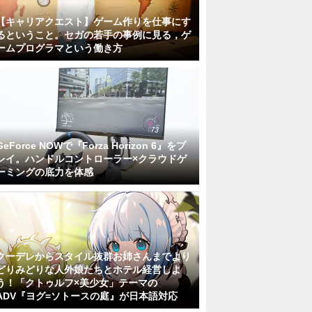
【キャリアクエスト】ゲーム作りを仕事にす
るということ。セガの若手の事例に見る，ゲ
ームプログラマという働き方
GeForce NOWで『Forza Horizon 6』をプ
レイ。ハンドルコントローラー×クラウドゲ
ーミングの底力を体感
クーデレからスタイル抜群お姉さんまでより
どりみどりな人外娘たちとホテル経営しよ
う！「クトゥルフ×美少女」テーマの
ADV『ヨグ=ソトースの庭』が日本語対応