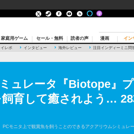
家庭用ゲーム
セール・無料
読者の声
漫画
イン
レイレポ
インタビュー
海外レビュー
注目インディーミニ問
ュレータ『Biotope』
を飼育して癒されよう… 2
PCモニタ上で観賞魚を飼うことのできるアクアリウムシミュレータ『