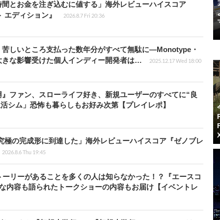
時間とお金を注ぎ込むに値する」海外レビューハイスコア
ート エディション』
2026.8.7 Fri 20:36
苦しいところ支払った数年分がすべて無駄に―Monotype・
大きな影響受けた個人インディー開発者は…
2025.12.17 Wed 18:00
廻』ファン、スローライフ好き、新規ユーザーのすべてに“良
生活シム」恐怖も暮らしもお好み次第【プレイレポ】
に究極の完成形に到達した」海外レビューハイスコア『ゼノブレ
2026.8.6 Thu 19:45
トーリーがあることを多くの人は知らなかった！？『エースコ
的な内容も語られたトークショーの内容もお届け【イベントレ