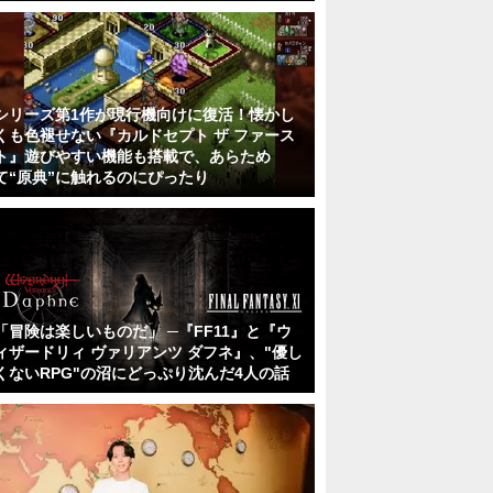
シリーズ第1作が現行機向けに復活！懐かし
くも色褪せない『カルドセプト ザ ファース
ト』遊びやすい機能も搭載で、あらため
て“原典”に触れるのにぴったり
「冒険は楽しいものだ」 ─『FF11』と『ウ
ィザードリィ ヴァリアンツ ダフネ』、"優し
くないRPG"の沼にどっぷり沈んだ4人の話