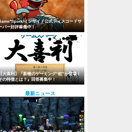
Game*Spark/インサイド公式ディスコードサ
ーバー好評稼働中！
【大喜利】『新種のゲーミング“蚊”が登場！
その特徴とは？』回答募集中！
最新ニュース