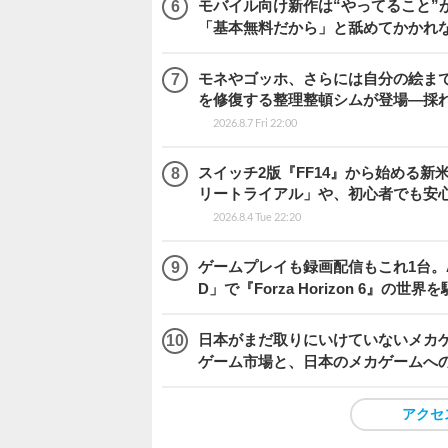
モバイル向け新作は“やってること”が
「基本無料だから」と舐めてかかれ
モネやゴッホ、さらには自分の絵まで
を修復する整理整頓シムが登場―採れたて
2026.8.7 Fri 22:00
スイッチ2版『FF14』から始める新
リートライアル」や、初心者でも安
2026.8.4 Tue 22:20
ゲームプレイも録画配信もこれ1台。AMD 
D」で『Forza Horizon 6』の世界
日本がまだ取りにいけていないメカゲー
ゲーム市場と、日本のメカゲームへ
アクセ