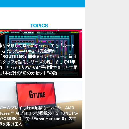
TOPICS
車が変形してロボになった、でも『ルート
16』だった―41年ぶり完全新作
『ROUTE16R』開発者インタビュー。新旧
スタッフが語るシリーズの魂。そして41年
前、たった1人のために手作業で直した世界
に1本だけの“幻のカセット”の話
ゲームプレイも録画配信もこれ1台。AMD
Ryzen™ AIプロセッサ搭載の「G TUNE P5-
A7G60BK-D」で『Forza Horizon 6』の世
界を駆け回る