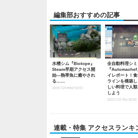
編集部おすすめの記事
水槽シム『Biotope』
全自動料理シミ
Steam早期アクセス開
『Automache
始―熱帯魚に癒やされ
イレポート！食
る……
ラインを構築し
しい料理で人類
2019.7.24 Wed 10:01
しよう
2019.7.25 Thu 18:00
連載・特集 アクセスランキ