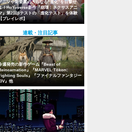
アニマや新要素のさらなる“進化”を目撃せ
よ！HoYoverse新作『崩壊：ネクサスアニ
マ』第2回βテストの「進化テスト」を体験
【プレイレポ】
連載・注目記事
今週発売の新作ゲーム『Beast of
Reincarnation』『MARVEL Tōkon:
Fighting Souls』『ファイナルファンタジー
XIV』他