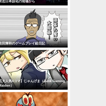
有志日本語化の現場から
吉田輝和のゲームプレイ絵日記
【大人気4コマ】じゃんげま（Junk Gaming
Maiden）