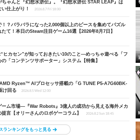
ちゃんと『幻想水滸伝』。『幻想水滸伝 STAR LEAP』は
ない仕上がり！
2026.8.7 Fri 18:00
！？バラバラになった2,000個以上のピースを集めてパズル
！本日のSteam注目ゲーム16選【2026年8月7日】
米“ヒカセン”が知っておきたい10のこと―めっちゃ遊べる「フ
心の「コンテンツサポーター」システム【特集】
Ryzen™ AIプロセッサ搭載の「G TUNE P5-A7G60BK-
を駆け回る
2026.8.5 Wed 12:00
ム市場―『War Robots』3億人の成功から見える海外メカ
の提言【オリーさんのロボゲーコラム】
2026.8.2 Sun 18:45
スランキングをもっと見る