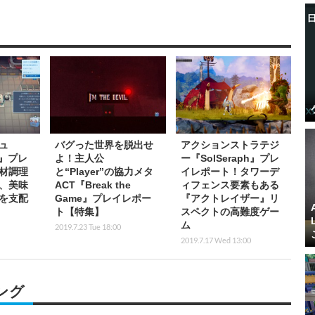
ュ
バグった世界を脱出せ
アクションストラテジ
f』プレ
よ！主人公
ー『SolSeraph』プレ
材調理
と“Player”の協力メタ
イレポート！タワーデ
、美味
ACT『Break the
ィフェンス要素もある
を支配
Game』プレイレポー
『アクトレイザー』リ
ト【特集】
スペクトの高難度ゲー
ム
2019.7.23 Tue 18:00
2019.7.17 Wed 13:00
ング