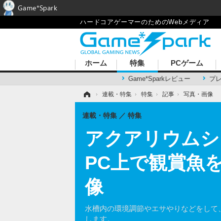
Game*Spark
ハードコアゲーマーのためのWebメディア
ホーム
特集
PCゲーム
Game*Sparkレビュー
プ
ホーム
›
連載・特集
›
特集
›
記事
›
写真・画像
連載・特集
特集
アクアリウムシミ
PC上で観賞魚
像
水槽内の環境調節やエサやりなどをして、
します。