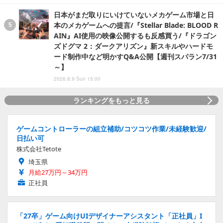
日本がまだ取りにいけていないメカゲーム市場と日
本のメカゲームへの提言/『Stellar Blade: BLOOD R
AIN』AI使用の映像公開するも反感買う/『ドラゴン
ズドグマ 2：ダークアリズン』新スキルやハードモ
ード制作中など明かすQ&A公開【週刊スパラン7/31
～】
2026.8.9 Sun 15:00
ランキングをもっと見る
ゲームコントローラーの組立補助/コツコツ作業/未経験歓迎/
日払い可
株式会社Tetote
埼玉県
月給27万円～34万円
正社員
「27卒」ゲーム向けUIデザイナーアシスタント「正社員」I