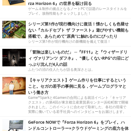
rza Horizon 6』の世界を駆け回る
ゲーム＆制作の拠点となるノートPCで話題のレースタイトルを
プレイ。放熱性能もチェックしました！
シリーズ第1作が現行機向けに復活！懐かしくも色褪せ
ない『カルドセプト ザ ファースト』遊びやすい機能も
搭載で、あらためて“原典”に触れるのにぴったり
シリーズ第1作が現行機向けの新機能を備えて復活！
「冒険は楽しいものだ」 ─『FF11』と『ウィザードリ
ィ ヴァリアンツ ダフネ』、"優しくないRPG"の沼にど
っぷり沈んだ4人の話
ふたつの沼の住人たちが語る奥深さとは。
【キャリアクエスト】ゲーム作りを仕事にするという
こと。セガの若手の事例に見る，ゲームプログラマと
いう働き方
Game*Sparkと4Gamerの合同による就活イベント「キャリア
クエスト」の第4回が東京都立産業貿易センター浜松町館で開催
されました。このイベントに合わせて取材した、各社の現場で
実際に働いている若手社員へのインタビューをお届けします。
GeForce NOWで『Forza Horizon 6』をプレイ。ハ
ンドルコントローラー×クラウドゲーミングの底力を体