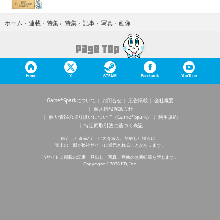
写真・画像
ホーム
›
連載・特集
›
特集
›
記事
›
Home
X
STEAM
Facebook
YouTube
Game*Sparkについて
お問合せ
広告掲載
会社概要
個人情報保護方針
個人情報の取り扱いについて（Game*Spark）
利用規約
特定商取引法に基づく表記
紹介した商品/サービスを購入、契約した場合に、
売上の一部が弊社サイトに還元されることがあります。
当サイトに掲載の記事・見出し・写真・画像の無断転載を禁じます。
Copyright © 2026 IID, Inc.