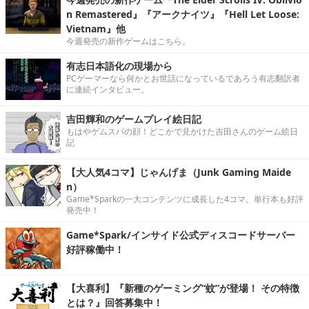
n Remastered』『アークナイツ』『Hell Let Loose:
Vietnam』他
今週発売の新作ゲームはこちら。
有志日本語化の現場から
PCゲーマーなら何かとお世話になっているであろう有志翻訳者
に連続インタビュー。
吉田輝和のゲームプレイ絵日記
もはやゲムスパの顔！どこかで見かけた吉田さんのゲーム絵日
記
【大人気4コマ】じゃんげま（Junk Gaming Maide
n）
Game*Sparkの一大コンテンツに成長した4コマ。単行本も好評
発売中！
Game*Spark/インサイド公式ディスコードサーバー
好評稼働中！
【大喜利】『新種のゲーミング“蚊”が登場！ その特徴
とは？』回答募集中！