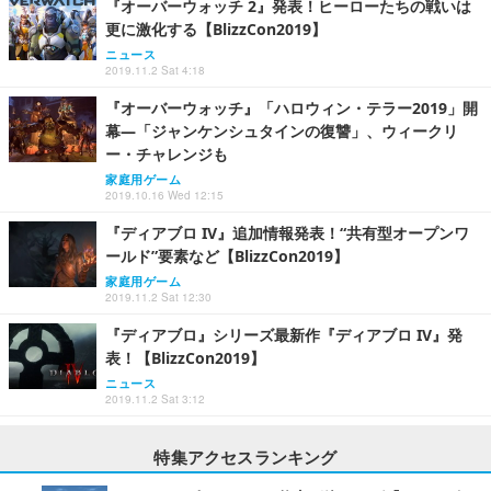
『オーバーウォッチ 2』発表！ヒーローたちの戦いは
更に激化する【BlizzCon2019】
ニュース
2019.11.2 Sat 4:18
『オーバーウォッチ』「ハロウィン・テラー2019」開
幕―「ジャンケンシュタインの復讐」、ウィークリ
ー・チャレンジも
家庭用ゲーム
2019.10.16 Wed 12:15
『ディアブロ IV』追加情報発表！“共有型オープンワ
ールド”要素など【BlizzCon2019】
家庭用ゲーム
2019.11.2 Sat 12:30
『ディアブロ』シリーズ最新作『ディアブロ IV』発
表！【BlizzCon2019】
ニュース
2019.11.2 Sat 3:12
特集アクセスランキング