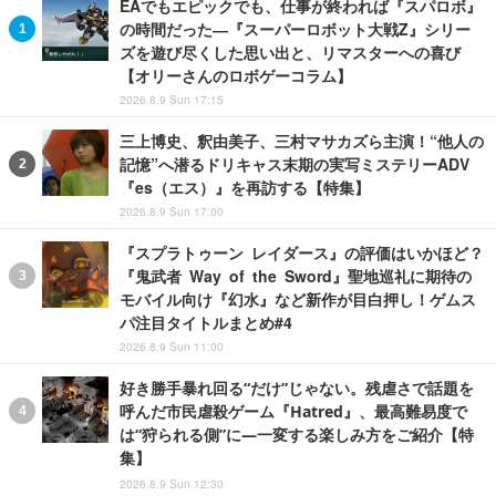
EAでもエピックでも、仕事が終われば『スパロボ』
の時間だった―『スーパーロボット大戦Z』シリー
ズを遊び尽くした思い出と、リマスターへの喜び
【オリーさんのロボゲーコラム】
2026.8.9 Sun 17:15
三上博史、釈由美子、三村マサカズら主演！“他人の
記憶”へ潜るドリキャス末期の実写ミステリーADV
『es（エス）』を再訪する【特集】
2026.8.9 Sun 17:00
『スプラトゥーン レイダース』の評価はいかほど？
『鬼武者 Way of the Sword』聖地巡礼に期待の
モバイル向け『幻水』など新作が目白押し！ゲムス
パ注目タイトルまとめ#4
2026.8.9 Sun 11:00
好き勝手暴れ回る“だけ”じゃない。残虐さで話題を
呼んだ市民虐殺ゲーム『Hatred』、最高難易度で
は“狩られる側”に―一変する楽しみ方をご紹介【特
集】
2026.8.9 Sun 12:30