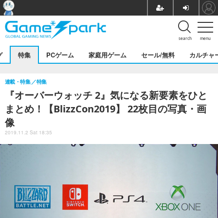
search
menu
グ
特集
PCゲーム
家庭用ゲーム
セール/無料
カルチャ
連載・特集
特集
『オーバーウォッチ 2』気になる新要素をひと
まとめ！【BlizzCon2019】 22枚目の写真・画
像
2019.11.2 Sat 18:35