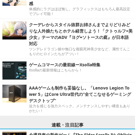
感
体感的にラグはほぼ無し。グラフィックスはもちろん最高設定
でプレイ可能！
クーデレからスタイル抜群お姉さんまでよりどりみど
りな人外娘たちとホテル経営しよう！「クトゥルフ×美
少女」テーマのADV『ヨグ=ソトースの庭』が日本語
対応
ツンデレドラゴン娘や無口な複眼死神美少女など、属性てんこ
もりのヒロインたちがアツい！
ゲームコマースの最前線ーXsolla特集
Xsollaの最新情報はこちらから！
AAAゲームも制作も妥協なし。「Lenovo Legion To
wer 5」はCore Ultra世代の“全てこなせるゲーミング
デスクトップ”
迫力を感じる強力スペック。メンテナンスしやすい構造もあり
がたい！
連載・注目記事
今週発売の新作ゲーム『The Elder Scrolls IV: Oblivio