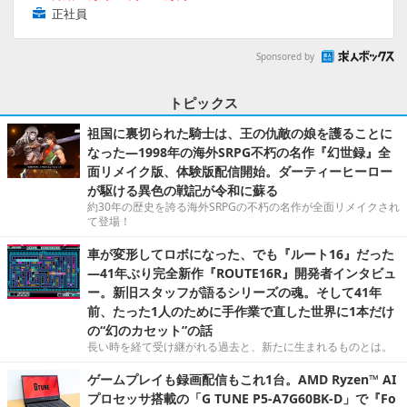
正社員
Sponsored by
トピックス
祖国に裏切られた騎士は、王の仇敵の娘を護ることに
なった―1998年の海外SRPG不朽の名作『幻世録』全
面リメイク版、体験版配信開始。ダーティーヒーロー
が駆ける異色の戦記が令和に蘇る
約30年の歴史を誇る海外SRPGの不朽の名作が全面リメイクされ
て登場！
車が変形してロボになった、でも『ルート16』だった
―41年ぶり完全新作『ROUTE16R』開発者インタビュ
ー。新旧スタッフが語るシリーズの魂。そして41年
前、たった1人のために手作業で直した世界に1本だけ
の“幻のカセット”の話
長い時を経て受け継がれる過去と、新たに生まれるものとは。
ゲームプレイも録画配信もこれ1台。AMD Ryzen™ AI
プロセッサ搭載の「G TUNE P5-A7G60BK-D」で『Fo