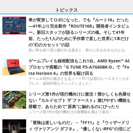
トピックス
車が変形してロボになった、でも『ルート16』だった
―41年ぶり完全新作『ROUTE16R』開発者インタビュ
ー。新旧スタッフが語るシリーズの魂。そして41年
前、たった1人のために手作業で直した世界に1本だけ
の“幻のカセット”の話
長い時を経て受け継がれる過去と、新たに生まれるものとは。
ゲームプレイも録画配信もこれ1台。AMD Ryzen™ AI
プロセッサ搭載の「G TUNE P5-A7G60BK-D」で『Fo
rza Horizon 6』の世界を駆け回る
ゲーム＆制作の拠点となるノートPCで話題のレースタイトルを
プレイ。放熱性能もチェックしました！
シリーズ第1作が現行機向けに復活！懐かしくも色褪せ
ない『カルドセプト ザ ファースト』遊びやすい機能も
搭載で、あらためて“原典”に触れるのにぴったり
シリーズ第1作が現行機向けの新機能を備えて復活！
「冒険は楽しいものだ」 ─『FF11』と『ウィザードリ
ィ ヴァリアンツ ダフネ』、"優しくないRPG"の沼にど