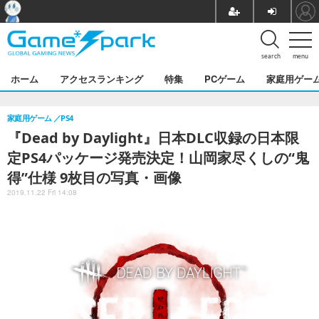
search
menu
ホーム
アクセスランキング
特集
PCゲーム
家庭用ゲー
家庭用ゲーム
PS4
『Dead by Daylight』日本DLC収録の日本限
定PS4パッケージ発売決定！山岡家尽くしの“鬼
得”仕様 9枚目の写真・画像
2019.11.22 Fri 14:08