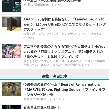
ゲームコマースの最前線ーXsolla特集
Xsollaの最新情報はこちらから！
AAAゲームも制作も妥協なし。「Lenovo Legion To
wer 5」はCore Ultra世代の“全てこなせるゲーミング
デスクトップ”
迫力を感じる強力スペック。メンテナンスしやすい構造もあり
がたい！
アニマや新要素のさらなる“進化”を目撃せよ！HoYov
erse新作『崩壊：ネクサスアニマ』第2回βテストの
「進化テスト」を体験【プレイレポ】
さまざまなアニマとの出会いや、スキルによってさらに戦略性
が増したバトルなど、本作の注目の要素に迫ります！
連載・注目記事
今週発売の新作ゲーム『Beast of Reincarnation』
『MARVEL Tōkon: Fighting Souls』『ファイナルフ
ァンタジーXIV』他
今週発売の新作ゲームはこちら。
有志日本語化の現場から