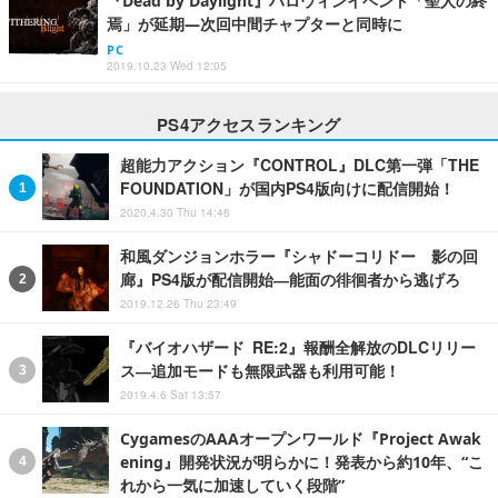
『Dead by Daylight』ハロウィンイベント「聖人の終
焉」が延期―次回中間チャプターと同時に
PC
2019.10.23 Wed 12:05
PS4アクセスランキング
超能力アクション『CONTROL』DLC第一弾「THE
FOUNDATION」が国内PS4版向けに配信開始！
2020.4.30 Thu 14:46
和風ダンジョンホラー『シャドーコリドー 影の回
廊』PS4版が配信開始―能面の徘徊者から逃げろ
2019.12.26 Thu 23:49
『バイオハザード RE:2』報酬全解放のDLCリリー
ス―追加モードも無限武器も利用可能！
2019.4.6 Sat 13:57
CygamesのAAAオープンワールド『Project Awak
ening』開発状況が明らかに！発表から約10年、“こ
れから一気に加速していく段階”