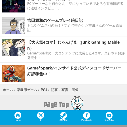
PCゲーマーなら何かとお世話になっているであろう有志翻訳者
に連続インタビュー。
吉田輝和のゲームプレイ絵日記
もはやゲムスパの顔！どこかで見かけた吉田さんのゲーム絵日
記
【大人気4コマ】じゃんげま（Junk Gaming Maide
n）
Game*Sparkの一大コンテンツに成長した4コマ。単行本も好評
発売中！
Game*Spark/インサイド公式ディスコードサーバー
好評稼働中！
写真・画像
ホーム
›
家庭用ゲーム
›
PS4
›
記事
›
Home
X
STEAM
Facebook
YouTube