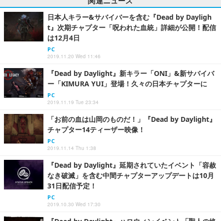
関連ニュース
日本人キラー&サバイバーを含む『Dead by Dayligh
t』次期チャプター「呪われた血統」詳細が公開！配信
は12月4日
PC
2019.11.20 Wed 11:46
『Dead by Daylight』新キラー「ONI」&新サバイバ
ー「KIMURA YUI」登場！久々の日本チャプターに
PC
2019.11.19 Tue 23:34
「お前の血は山岡のものだ！」『Dead by Daylight』
チャプター14ティーザー映像！
PC
2019.11.14 Thu 1:38
『Dead by Daylight』延期されていたイベント「容赦
なき破滅」を含む中間チャプターアップデートは10月
31日配信予定！
PC
2019.10.30 Wed 17:30