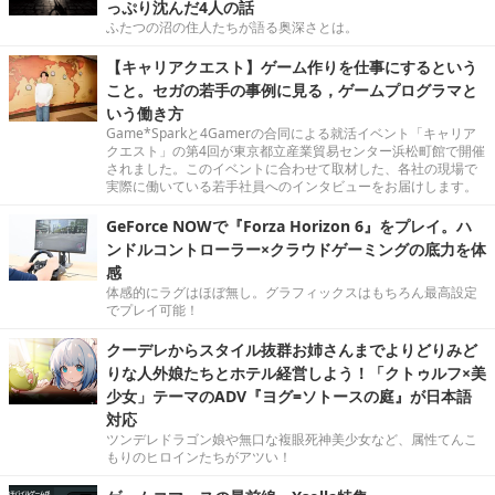
っぷり沈んだ4人の話
ふたつの沼の住人たちが語る奥深さとは。
【キャリアクエスト】ゲーム作りを仕事にするという
こと。セガの若手の事例に見る，ゲームプログラマと
いう働き方
Game*Sparkと4Gamerの合同による就活イベント「キャリア
クエスト」の第4回が東京都立産業貿易センター浜松町館で開催
されました。このイベントに合わせて取材した、各社の現場で
実際に働いている若手社員へのインタビューをお届けします。
GeForce NOWで『Forza Horizon 6』をプレイ。ハ
ンドルコントローラー×クラウドゲーミングの底力を体
感
体感的にラグはほぼ無し。グラフィックスはもちろん最高設定
でプレイ可能！
クーデレからスタイル抜群お姉さんまでよりどりみど
りな人外娘たちとホテル経営しよう！「クトゥルフ×美
少女」テーマのADV『ヨグ=ソトースの庭』が日本語
対応
ツンデレドラゴン娘や無口な複眼死神美少女など、属性てんこ
もりのヒロインたちがアツい！