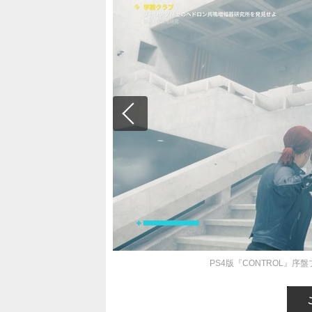
PS4版『CONTROL』序