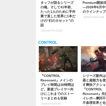
タッフが語るシリーズ
Premium開
の魂。そして41年前、
―2026年8月
たった1人のために手作
のラインナップ
業で直した世界に1本だ
2026.8.5 Wed 6:00
けの“幻のカセット”の
話
2026.8.6 Thu 12:00
CONTROL
『CONTROL
シリーズ新作は
Resonant』メインの
器と超能力を使
プレイ時間は30時間ほ
す爽快アクショ
ど。新規プレイヤー向
『CONTROL
けにこれまでのストー
Resonant』
リーまとめも収録
イレポ―摩訶不
不条理世界と化
2026.8.4 Tue 8:30