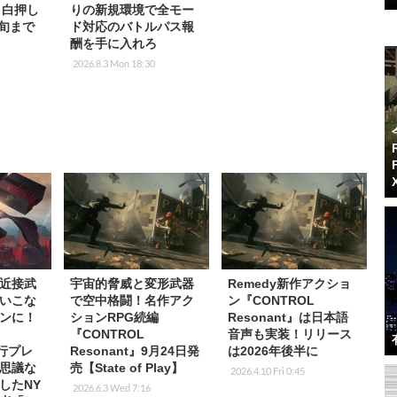
放目白押し
りの新規環境で全モー
中旬まで
ド対応のバトルパス報
酬を手に入れろ
2026.8.3 Mon 18:30
近接武
宇宙的脅威と変形武器
Remedy新作アクショ
いこな
で空中格闘！名作アク
ン『CONTROL
ンに！
ションRPG続編
Resonant』は日本語
『CONTROL
音声も実装！リリース
先行プレ
Resonant』9月24日発
は2026年後半に
思議な
売【State of Play】
2026.4.10 Fri 0:45
したNY
2026.6.3 Wed 7:16