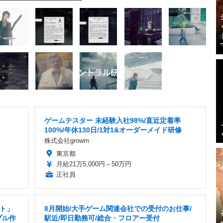
ゲームテスター 未経験入社98%/直近定着率
100%/年休130日/1対1&オーダーメイド研修
株式会社growm
東京都
月給21万5,000円～50万円
正社員
ト」
8月開始/大手ゲーム関連会社での受付のお仕事/
プル作
駅近/即日勤務可/総合・フロアー受付