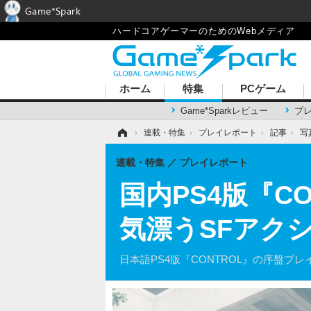
Game*Spark
ハードコアゲーマーのためのWebメディア
ホーム
特集
PCゲーム
Game*Sparkレビュー
プ
ホーム
›
連載・特集
›
プレイレポート
›
記事
›
写
連載・特集
プレイレポート
国内PS4版『C
気漂うSFアクシ
日本語PS4版『CONTROL』の序盤プ