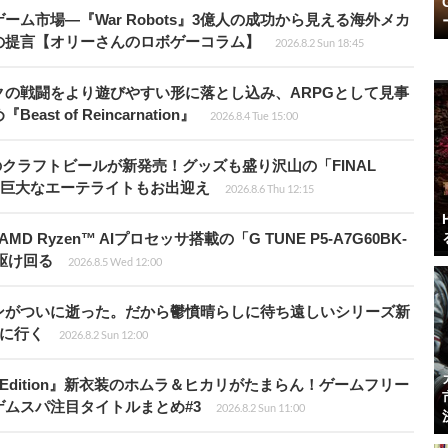
ム市場―『War Robots』3億人の成功から見える海外メカ
の提言【オリーさんのロボゲーコラム】
2026.8.2 Sun 18:45
の戦闘をより遊びやすい形に落とし込み、ARPGとして見事
 of Reincarnation』
2026.8.4 Tue 15:00
のクラフトビールが新発売！グッズも盛り沢山の「FINAL
P」では巨大なエーテライトもお出迎え
2026.8.6 Thu 12:15
Ryzen™ AIプロセッサ搭載の「G TUNE P5-A7G60BK-
を駆け回る
2026.8.5 Wed 12:00
ンがついに逝った。だから鬱憤晴らしに待ち遠しいシリーズ新
6』に行く
2026.8.2 Sun 12:00
ch 2 Edition』新衣装のホムラ＆ヒカリがたまらん！ゲームフリー
ムスパ注目タイトルまとめ#3
2026.8.2 Sun 11:00