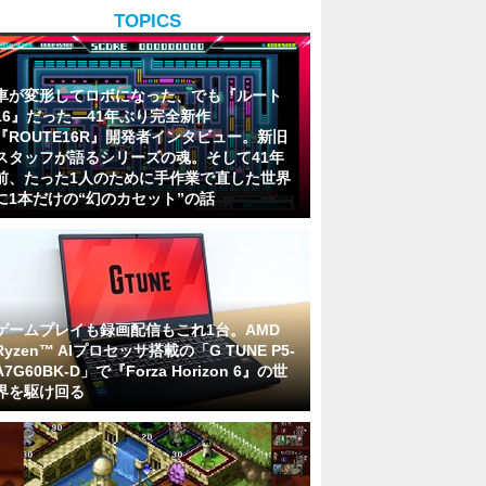
TOPICS
車が変形してロボになった、でも『ルート
16』だった―41年ぶり完全新作
『ROUTE16R』開発者インタビュー。新旧
スタッフが語るシリーズの魂。そして41年
前、たった1人のために手作業で直した世界
に1本だけの“幻のカセット”の話
ゲームプレイも録画配信もこれ1台。AMD
Ryzen™ AIプロセッサ搭載の「G TUNE P5-
A7G60BK-D」で『Forza Horizon 6』の世
界を駆け回る