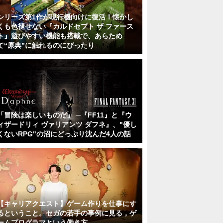
シリーズ第1作が現行機向けに復活！懐かし
くも色褪せない『カルドセプト ザ ファース
ト』遊びやすい機能も搭載で、あらため
て“原典”に触れるのにぴったり
「冒険は楽しいものだ」 ─『FF11』と『ウ
ィザードリィ ヴァリアンツ ダフネ』、"優し
くないRPG"の沼にどっぷり沈んだ4人の話
【キャリアクエスト】ゲーム作りを仕事にす
るということ。セガの若手の事例に見る，ゲ
ームプログラマという働き方