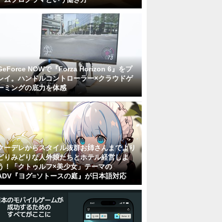
GeForce NOWで『Forza Horizon 6』をプ
レイ。ハンドルコントローラー×クラウドゲ
ーミングの底力を体感
クーデレからスタイル抜群お姉さんまでより
どりみどりな人外娘たちとホテル経営しよ
う！「クトゥルフ×美少女」テーマの
ADV『ヨグ=ソトースの庭』が日本語対応