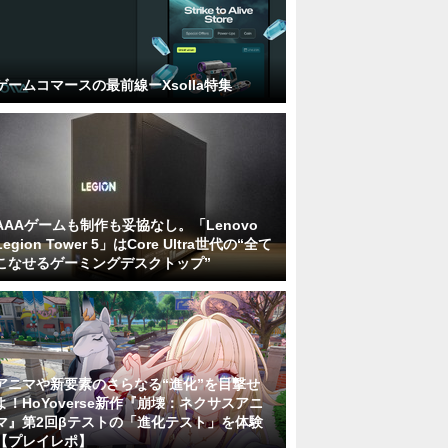
ゲームコマースの最前線ーXsolla特集
AAAゲームも制作も妥協なし。「Lenovo
Legion Tower 5」はCore Ultra世代の“全て
こなせるゲーミングデスクトップ”
アニマや新要素のさらなる“進化”を目撃せ
よ！HoYoverse新作『崩壊：ネクサスアニ
マ』第2回βテストの「進化テスト」を体験
【プレイレポ】