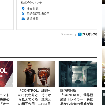
株式会社パソナ
神奈川県
月給28万3,500円
派遣社員
Sponsored by
『CONTROL』細部へ
国内PS4版
（コント
のこだわりと、そこか
『CONTROL』世界観
映像公
ら見えてくる「環境と
紹介トレイラー！異世
「オー
の相互作用」―PS4日
界から未知の脅威が迫