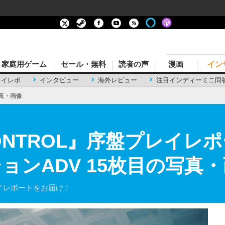
家庭用ゲーム
セール・無料
読者の声
漫画
イン
レイレポ
インタビュー
海外レビュー
注目インディーミニ問
真・画像
ONTROL』序盤プレイレポ
ョンADV 15枚目の写真
レイレポートをお届け！