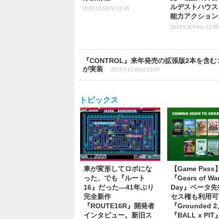
ルデストハウス
2019.10.18 Fri 12:45
能力アクション
2019.9.30 Mon 12:00
『CONTROL』来年発売の拡張版2本を
が実装
2019.9.11 Wed 23:09
トピックス
車が変形してロボにな
【Game Pas
った、でも『ルート
『Gears of War
16』だった―41年ぶり
Day』ベータ
完全新作
セス権も利用可
『ROUTE16R』開発者
『Grounded 
インタビュー。新旧ス
『BALL x PI