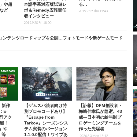
」や超
本語字幕対応版試遊レ
る…
など
ポ＆Remedy広報責任
2019.9.19 Thu 11:43
者インタビュー
2019.9.20 Fri 18:00
含むコンテンツロードマップを公開…フォトモードや新ゲームモード
s】新作
【ゲムスパ読者向け特
【訃報】DFM創設者・
: E-
別プロモコードあり】
梅崎伸幸氏が急逝。43
先行アク
『Escape from
歳―日本初の給与制プ
能！
Tarkov』シーズンシス
ロゲーミングチームを
2』や
テム実装のバージョン
作った先駆者
T』等
1.1.0.0配信！ワイプあ
2026.8.3 Mon 15:12