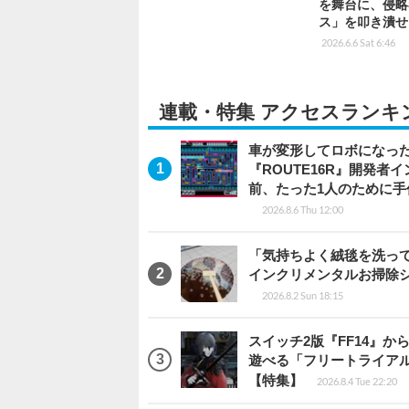
を舞台に、侵略
ス」を叩き潰せ
2026.6.6 Sat 6:46
連載・特集 アクセスランキ
車が変形してロボになった
『ROUTE16R』開発
前、たった1人のために手
2026.8.6 Thu 12:00
「気持ちよく絨毯を洗っ
インクリメンタルお掃除
2026.8.2 Sun 18:15
スイッチ2版『FF14』
遊べる「フリートライア
【特集】
2026.8.4 Tue 22:20