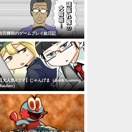
吉田輝和のゲームプレイ絵日記
【大人気4コマ】じゃんげま（Junk Gaming
Maiden）