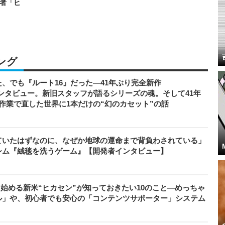
者「ヒ
ング
、でも『ルート16』だった―41年ぶり完全新作
者インタビュー。新旧スタッフが語るシリーズの魂。そして41年
作業で直した世界に1本だけの“幻のカセット”の話
ていたはずなのに、なぜか地球の運命まで背負わされている」
シム『絨毯を洗うゲーム』【開発者インタビュー】
から始める新米“ヒカセン”が知っておきたい10のこと―めっちゃ
ル」や、初心者でも安心の「コンテンツサポーター」システム