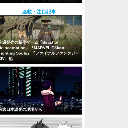
連載・注目記事
今週発売の新作ゲーム『Beast of
Reincarnation』『MARVEL Tōkon:
Fighting Souls』『ファイナルファンタジー
XIV』他
有志日本語化の現場から