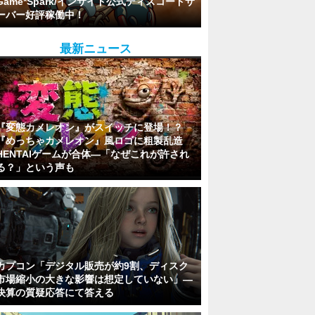
Game*Spark/インサイド公式ディスコードサ
ーバー好評稼働中！
最新ニュース
『変態カメレオン』がスイッチに登場！？
『めっちゃカメレオン』風ロゴに粗製乱造
HENTAIゲームが合体―「なぜこれが許され
る？」という声も
カプコン「デジタル販売が約9割、ディスク
市場縮小の大きな影響は想定していない」―
決算の質疑応答にて答える