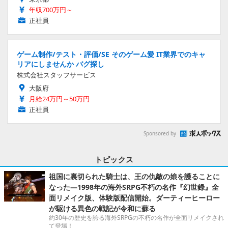
年収700万円～
正社員
ゲーム制作/テスト・評価/SE そのゲーム愛 IT業界でのキャ
リアにしませんか バグ探し
株式会社スタッフサービス
大阪府
月給24万円～50万円
正社員
Sponsored by
トピックス
祖国に裏切られた騎士は、王の仇敵の娘を護ることに
なった―1998年の海外SRPG不朽の名作『幻世録』全
面リメイク版、体験版配信開始。ダーティーヒーロー
が駆ける異色の戦記が令和に蘇る
約30年の歴史を誇る海外SRPGの不朽の名作が全面リメイクされ
て登場！