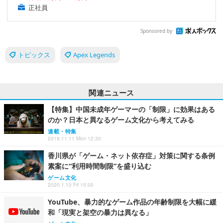
正社員
Sponsored by
トピックス
Apex Legends
関連ニュース
【特集】中国未成年ゲーマーの「制限」に効果はある
のか？日本と異なるゲーム文化から考えてみる
連載・特集
2019.11.11 Mon 12:30
香川県が「ゲーム・ネット依存症」対策に関する条例
素案に“利用時間制限”を盛り込む
ゲーム文化
2020.1.10 Fri 15:00
YouTube、暴力的なゲーム作品の年齢制限を大幅に緩
和「現実と架空の暴力は異なる」