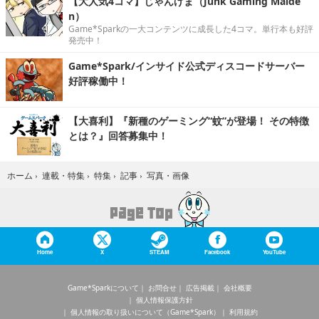
【大人気4コマ】じゃんげま（Junk Gaming Maide
n）
Game*Sparkの一大コンテンツに成長した4コマ。単行本も好評
発売中！
Game*Spark/インサイド公式ディスコードサーバー
好評稼働中！
【大喜利】『新種のゲーミング“蚊”が登場！ その特徴
とは？』回答募集中！
写真・画像
ホーム
›
連載・特集
›
特集
›
記事
›
Home
X
STEAM
Facebook
YouTube
Game*Sparkについて
お問合せ
広告掲載
会社概要
個人情報保護方針
個人情報の取り扱いについて（Game*Spark）
利用規約