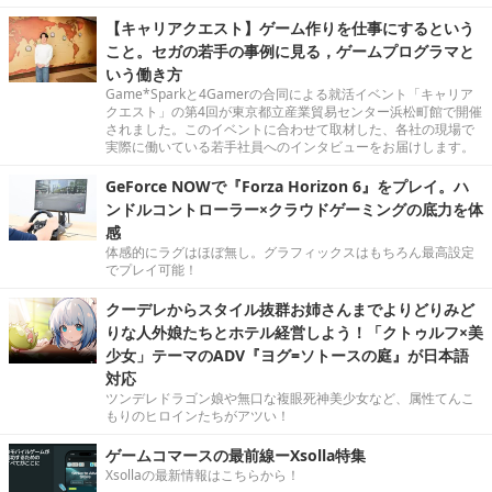
【キャリアクエスト】ゲーム作りを仕事にするという
こと。セガの若手の事例に見る，ゲームプログラマと
いう働き方
Game*Sparkと4Gamerの合同による就活イベント「キャリア
クエスト」の第4回が東京都立産業貿易センター浜松町館で開催
されました。このイベントに合わせて取材した、各社の現場で
実際に働いている若手社員へのインタビューをお届けします。
GeForce NOWで『Forza Horizon 6』をプレイ。ハ
ンドルコントローラー×クラウドゲーミングの底力を体
感
体感的にラグはほぼ無し。グラフィックスはもちろん最高設定
でプレイ可能！
クーデレからスタイル抜群お姉さんまでよりどりみど
りな人外娘たちとホテル経営しよう！「クトゥルフ×美
少女」テーマのADV『ヨグ=ソトースの庭』が日本語
対応
ツンデレドラゴン娘や無口な複眼死神美少女など、属性てんこ
もりのヒロインたちがアツい！
ゲームコマースの最前線ーXsolla特集
Xsollaの最新情報はこちらから！