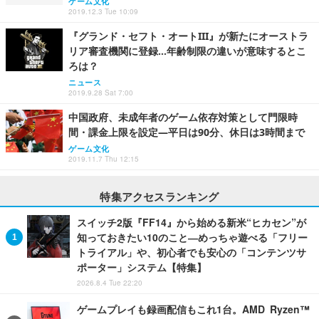
ゲーム文化
2019.12.3 Tue 10:09
『グランド・セフト・オートIII』が新たにオーストラ
リア審査機関に登録…年齢制限の違いが意味するとこ
ろは？
ニュース
2019.9.28 Sat 7:00
中国政府、未成年者のゲーム依存対策として門限時
間・課金上限を設定―平日は90分、休日は3時間まで
ゲーム文化
2019.11.7 Thu 12:15
特集アクセスランキング
スイッチ2版『FF14』から始める新米“ヒカセン”が
知っておきたい10のこと―めっちゃ遊べる「フリー
トライアル」や、初心者でも安心の「コンテンツサ
ポーター」システム【特集】
2026.8.4 Tue 22:20
ゲームプレイも録画配信もこれ1台。AMD Ryzen™