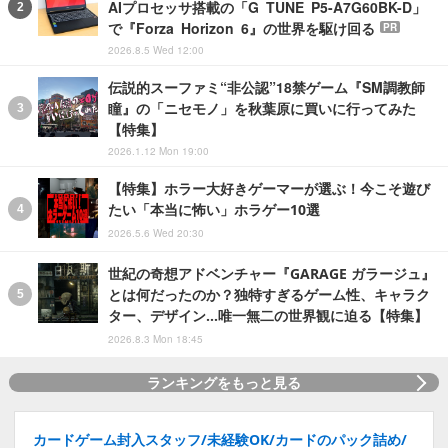
AIプロセッサ搭載の「G TUNE P5-A7G60BK-D」
で『Forza Horizon 6』の世界を駆け回る
PR
2026.8.5 Wed 12:00
伝説的スーファミ“非公認”18禁ゲーム『SM調教師
瞳』の「ニセモノ」を秋葉原に買いに行ってみた
【特集】
2026.1.12 Mon 19:00
【特集】ホラー大好きゲーマーが選ぶ！今こそ遊び
たい「本当に怖い」ホラゲー10選
2026.5.6 Wed 20:30
世紀の奇想アドベンチャー『GARAGE ガラージュ』
とは何だったのか？独特すぎるゲーム性、キャラク
ター、デザイン…唯一無二の世界観に迫る【特集】
2026.8.3 Mon 18:45
ランキングをもっと見る
カードゲーム封入スタッフ/未経験OK/カードのパック詰め/