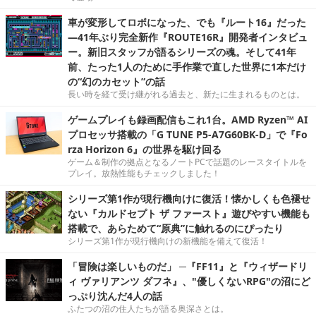
車が変形してロボになった、でも『ルート16』だった
―41年ぶり完全新作『ROUTE16R』開発者インタビュ
ー。新旧スタッフが語るシリーズの魂。そして41年
前、たった1人のために手作業で直した世界に1本だけ
の“幻のカセット”の話
長い時を経て受け継がれる過去と、新たに生まれるものとは。
ゲームプレイも録画配信もこれ1台。AMD Ryzen™ AI
プロセッサ搭載の「G TUNE P5-A7G60BK-D」で『Fo
rza Horizon 6』の世界を駆け回る
ゲーム＆制作の拠点となるノートPCで話題のレースタイトルを
プレイ。放熱性能もチェックしました！
シリーズ第1作が現行機向けに復活！懐かしくも色褪せ
ない『カルドセプト ザ ファースト』遊びやすい機能も
搭載で、あらためて“原典”に触れるのにぴったり
シリーズ第1作が現行機向けの新機能を備えて復活！
「冒険は楽しいものだ」 ─『FF11』と『ウィザードリ
ィ ヴァリアンツ ダフネ』、"優しくないRPG"の沼にど
っぷり沈んだ4人の話
ふたつの沼の住人たちが語る奥深さとは。