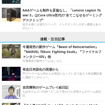
AAAゲームも制作も妥協なし。「Lenovo Legion To
wer 5」はCore Ultra世代の“全てこなせるゲーミング
デスクトップ”
迫力を感じる強力スペック。メンテナンスしやすい構造もあり
がたい！
連載・注目記事
今週発売の新作ゲーム『Beast of Reincarnation』
『MARVEL Tōkon: Fighting Souls』『ファイナルフ
ァンタジーXIV』他
今週発売の新作ゲームはこちら。
有志日本語化の現場から
PCゲーマーなら何かとお世話になっているであろう有志翻訳者
に連続インタビュー。
吉田輝和のゲームプレイ絵日記
もはやゲムスパの顔！どこかで見かけた吉田さんのゲーム絵日
記