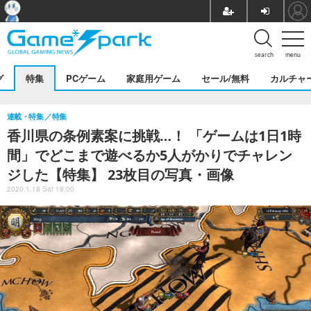
search
menu
グ
特集
PCゲーム
家庭用ゲーム
セール/無料
カルチャ
連載・特集
特集
香川県の条例素案に挑戦…！ 「ゲームは1日1時
間」でどこまで遊べるか5人がかりでチャレン
ジした【特集】 23枚目の写真・画像
2020.1.18 Sat 18:00