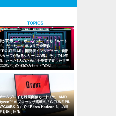
TOPICS
車が変形してロボになった、でも『ルート
16』だった―41年ぶり完全新作
『ROUTE16R』開発者インタビュー。新旧
スタッフが語るシリーズの魂。そして41年
前、たった1人のために手作業で直した世界
に1本だけの“幻のカセット”の話
ゲームプレイも録画配信もこれ1台。AMD
Ryzen™ AIプロセッサ搭載の「G TUNE P5-
A7G60BK-D」で『Forza Horizon 6』の世
界を駆け回る