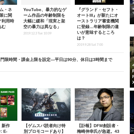
ム・ネ
YouTube、暴力的なゲ
『グランド・セフト・
策に関
ーム作品の年齢制限を
オートIII』が新たにオ
“利用時
大幅に緩和「現実と架
ーストラリア審査機関
込む
空の暴力は異なる」
に登録…年齢制限の違
いが意味するところ
2019.12.3 Tue 10:09
は？
2019.9.28 Sat 7:00
門限時間・課金上限を設定―平日は90分、休日は3時間まで
s】新作
【ゲムスパ読者向け特
【訃報】DFM創設者・
: E-
別プロモコードあり】
梅崎伸幸氏が急逝。43