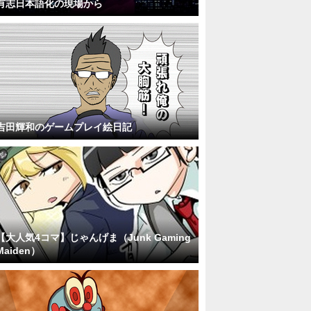
有志日本語化の現場から
吉田輝和のゲームプレイ絵日記
【大人気4コマ】じゃんげま（Junk Gaming
Maiden）