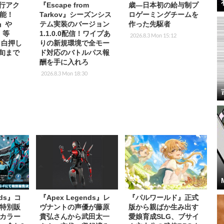
先行アク
『Escape from
歳―日本初の給与制プ
能！
Tarkov』シーズンシス
ロゲーミングチームを
2』や
テム実装のバージョン
作った先駆者
T』等
1.1.0.0配信！ワイプあ
2026.8.3 Mon 15:12
放目白押し
りの新規環境で全モー
中旬まで
ド対応のバトルパス報
酬を手に入れろ
2026.8.3 Mon 18:30
nds』コ
『Apex Legends』レ
『パルワールド』正式
特別販
ヴナントの声優が藤原
版から親ばか生み出す
カラー
貴弘さんから武田太一
愛娘育成SLG、ブサイ