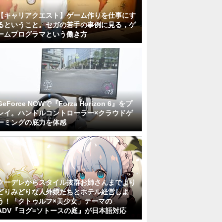
【キャリアクエスト】ゲーム作りを仕事にす
るということ。セガの若手の事例に見る，ゲ
ームプログラマという働き方
GeForce NOWで『Forza Horizon 6』をプ
レイ。ハンドルコントローラー×クラウドゲ
ーミングの底力を体感
クーデレからスタイル抜群お姉さんまでより
どりみどりな人外娘たちとホテル経営しよ
う！「クトゥルフ×美少女」テーマの
ADV『ヨグ=ソトースの庭』が日本語対応