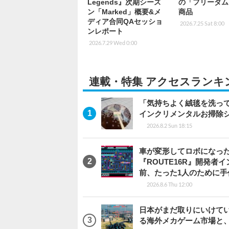
Legends』次期シーズ
の「フリーダム
ン「Marked」概要&メ
商品
ディア合同QAセッショ
2026.7.25 Sat 8:00
ンレポート
2026.7.29 Wed 0:00
連載・特集 アクセスランキ
「気持ちよく絨毯を洗っ
インクリメンタルお掃除
2026.8.2 Sun 18:15
車が変形してロボになった
『ROUTE16R』開発
前、たった1人のために手
2026.8.6 Thu 12:00
日本がまだ取りにいけていな
る海外メカゲーム市場と