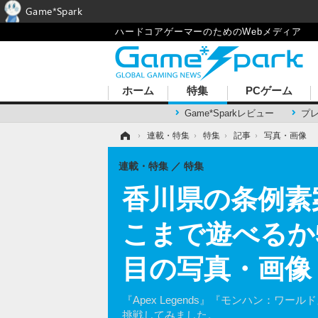
Game*Spark
ハードコアゲーマーのためのWebメディア
ホーム
特集
PCゲーム
Game*Sparkレビュー
プ
ホーム
›
連載・特集
›
特集
›
記事
›
写真・画像
連載・特集
特集
香川県の条例素
こまで遊べるか
目の写真・画像
『Apex Legends』『モンハン：ワールド』
挑戦してみました。