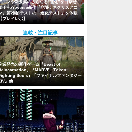
アニマや新要素のさらなる“進化”を目撃せ
よ！HoYoverse新作『崩壊：ネクサスアニ
マ』第2回βテストの「進化テスト」を体験
【プレイレポ】
連載・注目記事
今週発売の新作ゲーム『Beast of
Reincarnation』『MARVEL Tōkon:
Fighting Souls』『ファイナルファンタジー
XIV』他