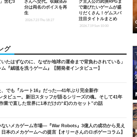
」含む3
さんへ交代。収録済み
ク主人公の武侠RPGま
分は両名のボイスを再
で遊びたいゲームが盛
生
りだくさん！ゲムスパ
注目タイトルまとめ
2026.7.23 Thu 18:27
2026.7.19 Sun 10:00
ング
ていたはずなのに、なぜか地球の運命まで背負わされている」
シム『絨毯を洗うゲーム』【開発者インタビュー】
、でも『ルート16』だった―41年ぶり完全新作
者インタビュー。新旧スタッフが語るシリーズの魂。そして41年
作業で直した世界に1本だけの“幻のカセット”の話
いメカゲーム市場―『War Robots』3億人の成功から見え
、日本のメカゲームへの提言【オリーさんのロボゲーコラム】