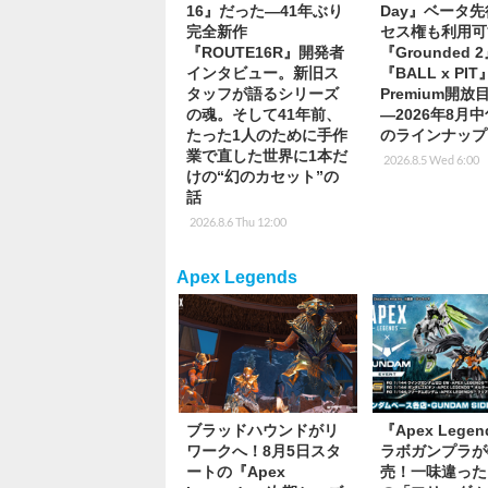
16』だった―41年ぶり
Day』ベータ
完全新作
セス権も利用可
『ROUTE16R』開発者
『Grounded 
インタビュー。新旧ス
『BALL x PI
タッフが語るシリーズ
Premium開
の魂。そして41年前、
―2026年8月
たった1人のために手作
のラインナップ
業で直した世界に1本だ
2026.8.5 Wed 6:00
けの“幻のカセット”の
話
2026.8.6 Thu 12:00
Apex Legends
ブラッドハウンドがリ
『Apex Lege
ワークへ！8月5日スタ
ラボガンプラが
ートの『Apex
売！一味違った