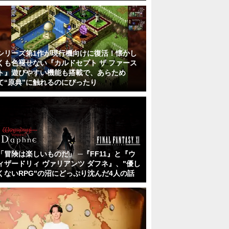
シリーズ第1作が現行機向けに復活！懐かし
くも色褪せない『カルドセプト ザ ファース
ト』遊びやすい機能も搭載で、あらため
て“原典”に触れるのにぴったり
「冒険は楽しいものだ」 ─『FF11』と『ウ
ィザードリィ ヴァリアンツ ダフネ』、"優し
くないRPG"の沼にどっぷり沈んだ4人の話