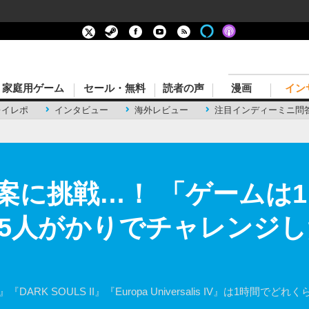
家庭用ゲーム
セール・無料
読者の声
漫画
イン
レイレポ
インタビュー
海外レビュー
注目インディーミニ問
案に挑戦…！ 「ゲームは1
5人がかりでチャレンジした
『DARK SOULS II』『Europa Universalis IV』は1時間で