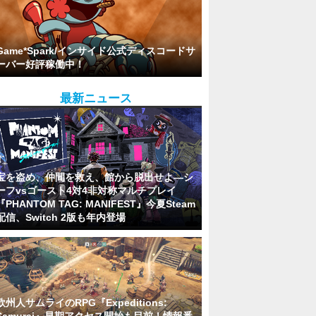
Game*Spark/インサイド公式ディスコードサ
ーバー好評稼働中！
最新ニュース
宝を盗め、仲間を救え、館から脱出せよ―シ
ーフvsゴースト4対4非対称マルチプレイ
『PHANTOM TAG: MANIFEST』今夏Steam
配信、Switch 2版も年内登場
欧州人サムライのRPG『Expeditions: