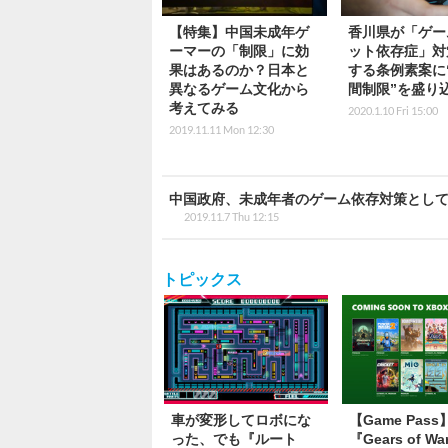
【特集】中国未成年ゲ
香川県が「ゲー
ーマーの「制限」に効
ット依存症」対
果はあるのか？日本と
する条例素案に
異なるゲーム文化から
間制限”を盛り
考えてみる
2020.1.10 Fri 15:00
2019.11.11 Mon 12:30
中国政府、未成年者のゲーム依存対策として
2019.11.7 Thu 12:15
トピックス
車が変形してロボにな
【Game Pas
った、でも『ルート
『Gears of War