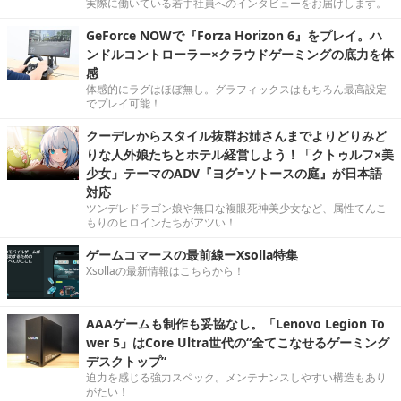
実際に働いている若手社員へのインタビューをお届けします。
GeForce NOWで『Forza Horizon 6』をプレイ。ハ
ンドルコントローラー×クラウドゲーミングの底力を体
感
体感的にラグはほぼ無し。グラフィックスはもちろん最高設定
でプレイ可能！
クーデレからスタイル抜群お姉さんまでよりどりみど
りな人外娘たちとホテル経営しよう！「クトゥルフ×美
少女」テーマのADV『ヨグ=ソトースの庭』が日本語
対応
ツンデレドラゴン娘や無口な複眼死神美少女など、属性てんこ
もりのヒロインたちがアツい！
ゲームコマースの最前線ーXsolla特集
Xsollaの最新情報はこちらから！
AAAゲームも制作も妥協なし。「Lenovo Legion To
wer 5」はCore Ultra世代の“全てこなせるゲーミング
デスクトップ”
迫力を感じる強力スペック。メンテナンスしやすい構造もあり
がたい！