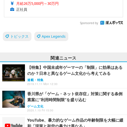
月給26万5,000円～30万円
正社員
Sponsored by
トピックス
Apex Legends
関連ニュース
【特集】中国未成年ゲーマーの「制限」に効果はある
のか？日本と異なるゲーム文化から考えてみる
連載・特集
2019.11.11 Mon 12:30
香川県が「ゲーム・ネット依存症」対策に関する条例
素案に“利用時間制限”を盛り込む
ゲーム文化
2020.1.10 Fri 15:00
YouTube、暴力的なゲーム作品の年齢制限を大幅に緩
和「現実と架空の暴力は異なる」