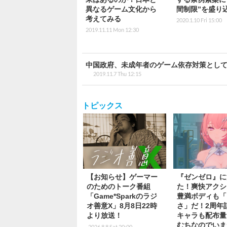
異なるゲーム文化から
間制限”を盛り
考えてみる
2020.1.10 Fri 15:00
2019.11.11 Mon 12:30
中国政府、未成年者のゲーム依存対策として
2019.11.7 Thu 12:15
トピックス
【お知らせ】ゲーマー
『ゼンゼロ』に
のためのトーク番組
た！爽快アクシ
「Game*Sparkのラジ
豊満ボディも「
オ善意X」8月8日22時
さ」だ！2周年
より放送！
キャラも配布量
むちなのでいま
2026.8.8 Sat 20:00