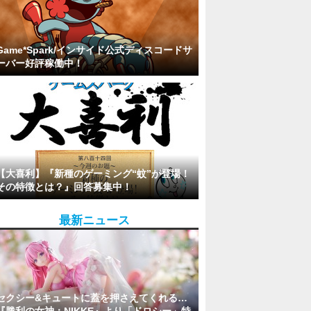
Game*Spark/インサイド公式ディスコードサ
ーバー好評稼働中！
【大喜利】『新種のゲーミング“蚊”が登場！
その特徴とは？』回答募集中！
最新ニュース
セクシー&キュートに蓋を押さえてくれる…