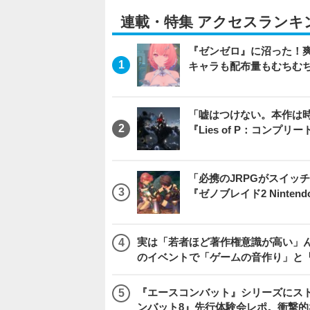
連載・特集 アクセスランキ
『ゼンゼロ』に沼った！
キャラも配布量もむちむ
「嘘はつけない。本作は
『Lies of P：コンプリ
「必携のJRPGがスイッ
『ゼノブレイド2 Nintendo S
実は「若者ほど著作権意識が高い」
のイベントで「ゲームの音作り」と
『エースコンバット』シリーズにス
ンバット8』先行体験会レポ。衝撃