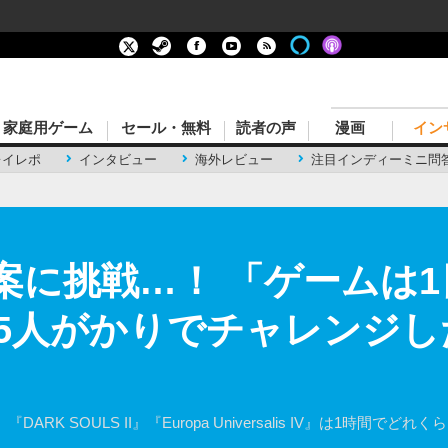
家庭用ゲーム
セール・無料
読者の声
漫画
イン
レイレポ
インタビュー
海外レビュー
注目インディーミニ問
案に挑戦…！ 「ゲームは1
5人がかりでチャレンジした
DARK SOULS II』『Europa Universalis IV』は1時間で