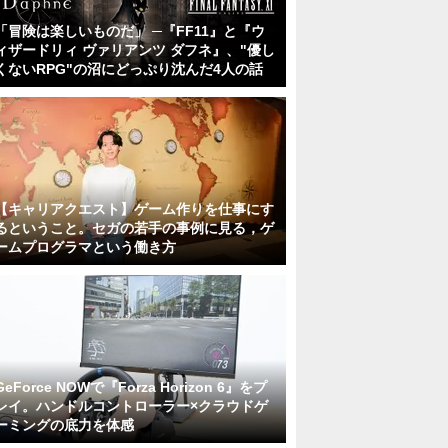
「冒険は楽しいものだ」 ─『FF11』と『ウ
ィザードリィ ヴァリアンツ ダフネ』、"優し
くないRPG"の沼にどっぷり沈んだ4人の話
【キャリアクエスト】ゲーム作りを仕事にす
るということ。セガの若手の事例に見る，ゲ
ームプログラマという働き方
GeForce NOWで『Forza Horizon 6』をプ
レイ。ハンドルコントローラー×クラウドゲ
ーミングの底力を体感