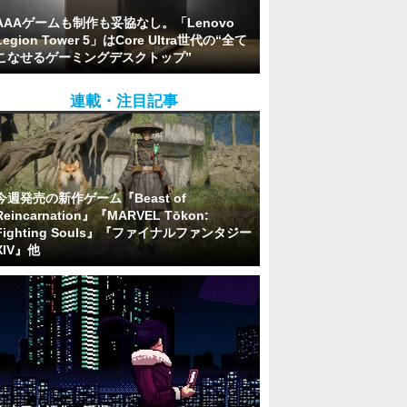
AAAゲームも制作も妥協なし。「Lenovo
Legion Tower 5」はCore Ultra世代の“全て
こなせるゲーミングデスクトップ”
連載・注目記事
今週発売の新作ゲーム『Beast of
Reincarnation』『MARVEL Tōkon:
Fighting Souls』『ファイナルファンタジー
XIV』他