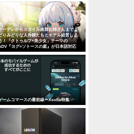
クーデレからスタイル抜群お姉さんまでより
どりみどりな人外娘たちとホテル経営しよ
う！「クトゥルフ×美少女」テーマの
ADV『ヨグ=ソトースの庭』が日本語対応
ゲームコマースの最前線ーXsolla特集