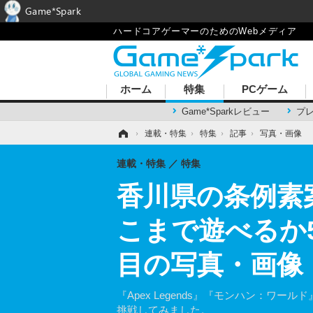
Game*Spark
ハードコアゲーマーのためのWebメディア
ホーム
特集
PCゲーム
Game*Sparkレビュー
プ
ホーム
›
連載・特集
›
特集
›
記事
›
写真・画像
連載・特集
特集
香川県の条例素
こまで遊べるか
目の写真・画像
『Apex Legends』『モンハン：ワールド』『
挑戦してみました。