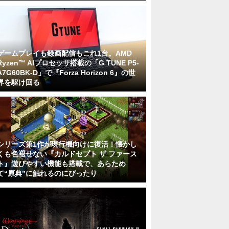
ゲームプレイも録画配信もこれ1台。AMD
Ryzen™ AIプロセッサ搭載の「G TUNE P5-
A7G60BK-D」で『Forza Horizon 6』の世
界を駆け回る
シリーズ第1作が現行機向けに復活！懐かし
くも色褪せない『カルドセプト ザ ファース
ト』遊びやすい機能も搭載で、あらため
て“原典”に触れるのにぴったり