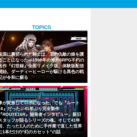
TOPICS
祖国に裏切られた騎士は、王の仇敵の娘を護
ることになった―1998年の海外SRPG不朽の
名作『幻世録』全面リメイク版、体験版配信
開始。ダーティーヒーローが駆ける異色の戦
記が令和に蘇る
車が変形してロボになった、でも『ルート
16』だった―41年ぶり完全新作
『ROUTE16R』開発者インタビュー。新旧
スタッフが語るシリーズの魂。そして41年
前、たった1人のために手作業で直した世界
に1本だけの“幻のカセット”の話