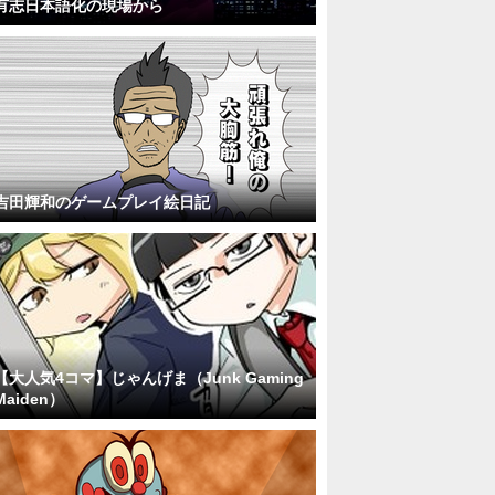
有志日本語化の現場から
吉田輝和のゲームプレイ絵日記
【大人気4コマ】じゃんげま（Junk Gaming
Maiden）