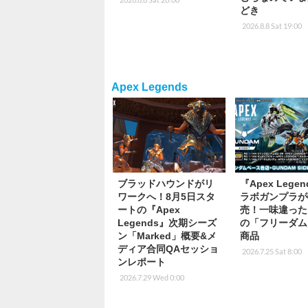
どき
2026.8.8 Sat 19:00
Apex Legends
ブラッドハウンドがリ
『Apex Lege
ワークへ！8月5日スタ
ラボガンプラが
ートの『Apex
売！一味違った
Legends』次期シーズ
の「フリーダム
ン「Marked」概要&メ
商品
ディア合同QAセッショ
2026.7.25 Sat 8:00
ンレポート
2026.7.29 Wed 0:00