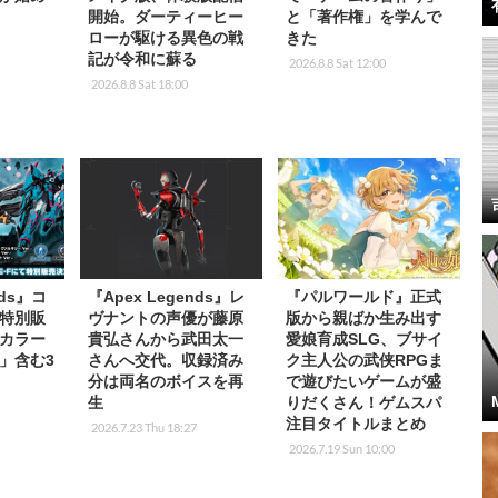
開始。ダーティーヒー
と「著作権」を学んで
ローが駆ける異色の戦
きた
記が令和に蘇る
2026.8.8 Sat 12:00
2026.8.8 Sat 18:00
nds』コ
『Apex Legends』レ
『パルワールド』正式
特別販
ヴナントの声優が藤原
版から親ばか生み出す
カラー
貴弘さんから武田太一
愛娘育成SLG、ブサイ
」含む3
さんへ交代。収録済み
ク主人公の武侠RPGま
分は両名のボイスを再
で遊びたいゲームが盛
生
りだくさん！ゲムスパ
注目タイトルまとめ
2026.7.23 Thu 18:27
2026.7.19 Sun 10:00