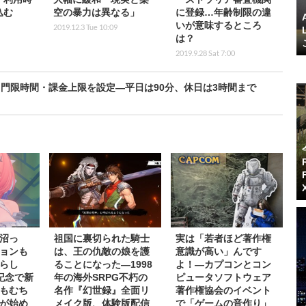
込む
空の暴力は異なる」
に登録…年齢制限の違
いが意味するところ
2019.12.3 Tue 10:09
は？
2019.9.28 Sat 7:00
門限時間・課金上限を設定―平日は90分、休日は3時間まで
沼っ
祖国に裏切られた騎士
実は「若者ほど著作権
ョンも
は、王の仇敵の娘を護
意識が高い」んです
らし
ることになった―1998
よ！―カプコンとコン
記念で新
年の海外SRPG不朽の
ピュータソフトウェア
もむち
名作『幻世録』全面リ
著作権協会のイベント
が始め
メイク版、体験版配信
で「ゲームの音作り」