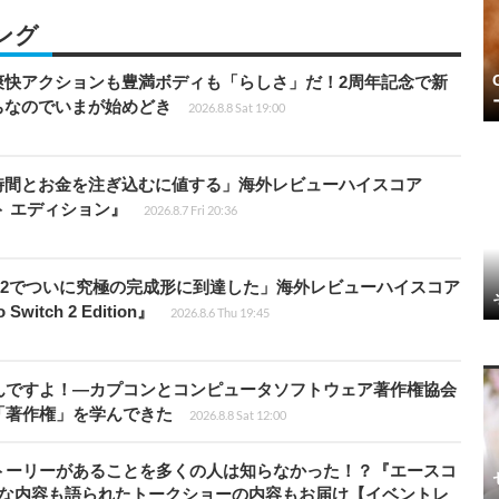
ング
爽快アクションも豊満ボディも「らしさ」だ！2周年記念で新
ちなのでいまが始めどき
2026.8.8 Sat 19:00
時間とお金を注ぎ込むに値する」海外レビューハイスコア
ート エディション』
2026.8.7 Fri 20:36
チ2でついに究極の完成形に到達した」海外レビューハイスコア
witch 2 Edition』
2026.8.6 Thu 19:45
んですよ！―カプコンとコンピュータソフトウェア著作権協会
「著作権」を学んできた
2026.8.8 Sat 12:00
トーリーがあることを多くの人は知らなかった！？『エースコ
的な内容も語られたトークショーの内容もお届け【イベントレ