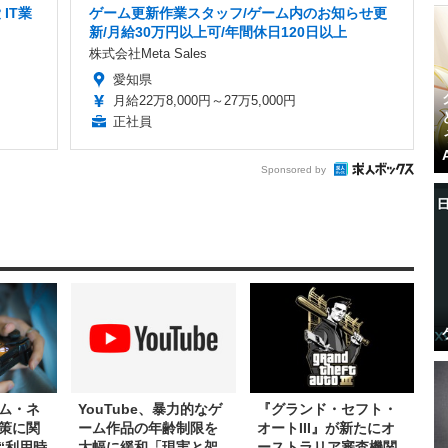
IT業
ゲーム更新作業スタッフ/ゲーム内のお知らせ更
新/月給30万円以上可/年間休日120日以上
株式会社Meta Sales
愛知県
月給22万8,000円～27万5,000円
正社員
Sponsored by
ム・ネ
YouTube、暴力的なゲ
『グランド・セフト・
策に関
ーム作品の年齢制限を
オートIII』が新たにオ
“利用時
大幅に緩和「現実と架
ーストラリア審査機関