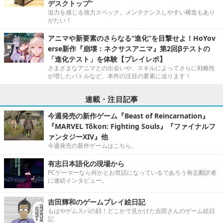
デスクトップ”
迫力を感じる強力スペック。メンテナンスしやすい構造もあり
がたい！
アニマや新要素のさらなる“進化”を目撃せよ！HoYov
erse新作『崩壊：ネクサスアニマ』第2回βテストの
「進化テスト」を体験【プレイレポ】
さまざまなアニマとの出会いや、スキルによってさらに戦略性
が増したバトルなど、本作の注目の要素に迫ります！
連載・注目記事
今週発売の新作ゲーム『Beast of Reincarnation』
『MARVEL Tōkon: Fighting Souls』『ファイナルフ
ァンタジーXIV』他
今週発売の新作ゲームはこちら。
有志日本語化の現場から
PCゲーマーなら何かとお世話になっているであろう有志翻訳者
に連続インタビュー。
吉田輝和のゲームプレイ絵日記
もはやゲムスパの顔！どこかで見かけた吉田さんのゲーム絵日
記