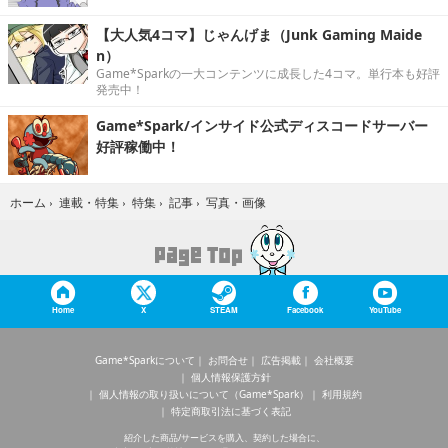
【大人気4コマ】じゃんげま（Junk Gaming Maide
n）
Game*Sparkの一大コンテンツに成長した4コマ。単行本も好評
発売中！
Game*Spark/インサイド公式ディスコードサーバー
好評稼働中！
写真・画像
ホーム
›
連載・特集
›
特集
›
記事
›
Home
X
STEAM
Facebook
YouTube
Game*Sparkについて
お問合せ
広告掲載
会社概要
個人情報保護方針
個人情報の取り扱いについて（Game*Spark）
利用規約
特定商取引法に基づく表記
紹介した商品/サービスを購入、契約した場合に、