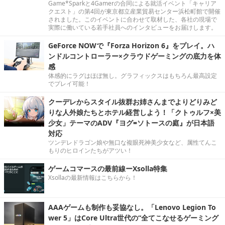
Game*Sparkと4Gamerの合同による就活イベント「キャリア
クエスト」の第4回が東京都立産業貿易センター浜松町館で開催
されました。このイベントに合わせて取材した、各社の現場で
実際に働いている若手社員へのインタビューをお届けします。
GeForce NOWで『Forza Horizon 6』をプレイ。ハ
ンドルコントローラー×クラウドゲーミングの底力を体
感
体感的にラグはほぼ無し。グラフィックスはもちろん最高設定
でプレイ可能！
クーデレからスタイル抜群お姉さんまでよりどりみど
りな人外娘たちとホテル経営しよう！「クトゥルフ×美
少女」テーマのADV『ヨグ=ソトースの庭』が日本語
対応
ツンデレドラゴン娘や無口な複眼死神美少女など、属性てんこ
もりのヒロインたちがアツい！
ゲームコマースの最前線ーXsolla特集
Xsollaの最新情報はこちらから！
AAAゲームも制作も妥協なし。「Lenovo Legion To
wer 5」はCore Ultra世代の“全てこなせるゲーミング