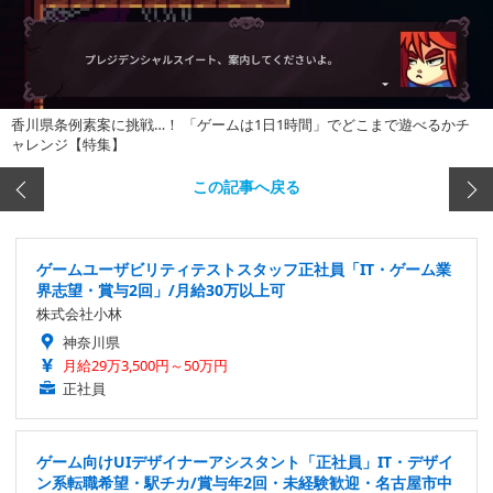
香川県条例素案に挑戦…！ 「ゲームは1日1時間」でどこまで遊べるかチ
ャレンジ【特集】
この記事へ戻る
ゲームユーザビリティテストスタッフ正社員「IT・ゲーム業
界志望・賞与2回」/月給30万以上可
株式会社小林
神奈川県
月給29万3,500円～50万円
正社員
ゲーム向けUIデザイナーアシスタント「正社員」IT・デザイ
ン系転職希望・駅チカ/賞与年2回・未経験歓迎・名古屋市中