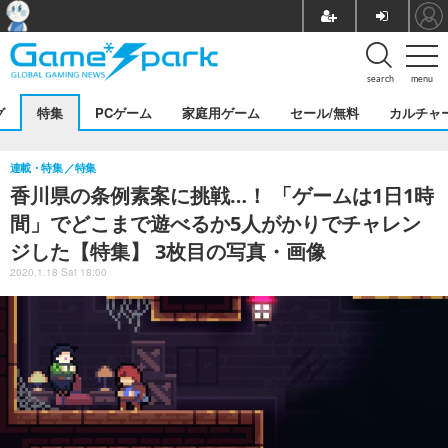
search
menu
グ
特集
PCゲーム
家庭用ゲーム
セール/無料
カルチャ
連載・特集
特集
香川県の条例素案に挑戦…！ 「ゲームは1日1時
間」でどこまで遊べるか5人がかりでチャレン
ジした【特集】 3枚目の写真・画像
2020.1.18 Sat 18:00