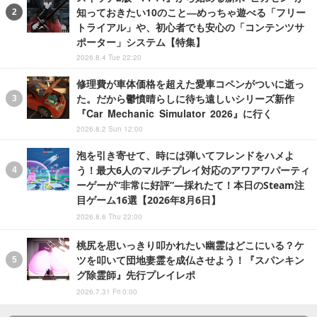
知っておきたい10のこと―めっちゃ遊べる「フリー
トライアル」や、初心者でも安心の「コンテンツサ
ポーター」システム【特集】
2026.8.4 Tue 22:20
修理費が車体価格を超えた愛車コペンがついに逝っ
た。だから鬱憤晴らしに待ち遠しいシリーズ新作
『Car Mechanic Simulator 2026』に行く
2026.8.2 Sun 12:00
泡を引き寄せて、時には弾いてフレンドをハメよ
う！最大6人のマルチプレイ対応のアワアワパーティ
ーゲーが“非常に好評”―採れたて！本日のSteam注
目ゲーム16選【2026年8月6日】
2026.8.6 Thu 22:00
桃尻を思いっきり叩かれたい幽霊はどこにいる？ケ
ツを叩いて団地妻霊を成仏させよう！『スパンキン
グ除霊師』先行プレイレポ
2026.7.31 Fri 0:00