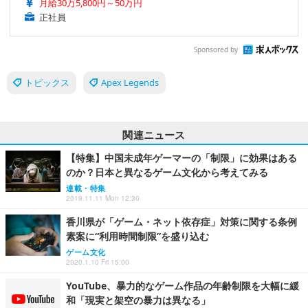
月給30万5,800円～50万円
正社員
Sponsored by
トピックス
Apex Legends
関連ニュース
【特集】中国未成年ゲーマーの「制限」に効果はある
のか？日本と異なるゲーム文化から考えてみる
連載・特集
2019.11.11 Mon 12:30
香川県が「ゲーム・ネット依存症」対策に関する条例
素案に“利用時間制限”を盛り込む
ゲーム文化
2020.1.10 Fri 15:00
YouTube、暴力的なゲーム作品の年齢制限を大幅に緩
和「現実と架空の暴力は異なる」