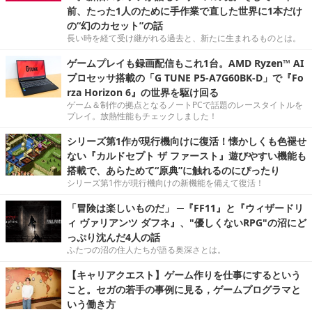
前、たった1人のために手作業で直した世界に1本だけ
の“幻のカセット”の話
長い時を経て受け継がれる過去と、新たに生まれるものとは。
ゲームプレイも録画配信もこれ1台。AMD Ryzen™ AI
プロセッサ搭載の「G TUNE P5-A7G60BK-D」で『Fo
rza Horizon 6』の世界を駆け回る
ゲーム＆制作の拠点となるノートPCで話題のレースタイトルを
プレイ。放熱性能もチェックしました！
シリーズ第1作が現行機向けに復活！懐かしくも色褪せ
ない『カルドセプト ザ ファースト』遊びやすい機能も
搭載で、あらためて“原典”に触れるのにぴったり
シリーズ第1作が現行機向けの新機能を備えて復活！
「冒険は楽しいものだ」 ─『FF11』と『ウィザードリ
ィ ヴァリアンツ ダフネ』、"優しくないRPG"の沼にど
っぷり沈んだ4人の話
ふたつの沼の住人たちが語る奥深さとは。
【キャリアクエスト】ゲーム作りを仕事にするという
こと。セガの若手の事例に見る，ゲームプログラマと
いう働き方