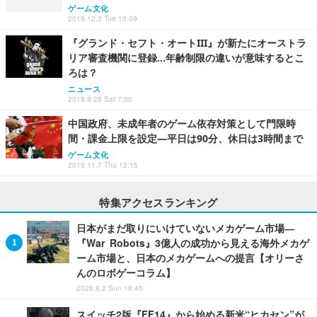
ゲーム文化
2019.12.3 Tue 10:09
『グランド・セフト・オートIII』が新たにオーストラ
リア審査機関に登録…年齢制限の違いが意味するとこ
ろは？
ニュース
2019.9.28 Sat 7:00
中国政府、未成年者のゲーム依存対策として門限時
間・課金上限を設定―平日は90分、休日は3時間まで
ゲーム文化
2019.11.7 Thu 12:15
特集アクセスランキング
日本がまだ取りにいけていないメカゲーム市場―
『War Robots』3億人の成功から見える海外メカゲ
ーム市場と、日本のメカゲームへの提言【オリーさ
んのロボゲーコラム】
2026.8.2 Sun 18:45
スイッチ2版『FF14』から始める新米“ヒカセン”が