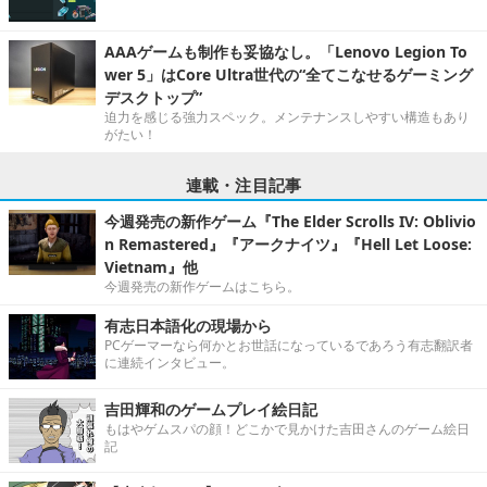
AAAゲームも制作も妥協なし。「Lenovo Legion To
wer 5」はCore Ultra世代の“全てこなせるゲーミング
デスクトップ”
迫力を感じる強力スペック。メンテナンスしやすい構造もあり
がたい！
連載・注目記事
今週発売の新作ゲーム『The Elder Scrolls IV: Oblivio
n Remastered』『アークナイツ』『Hell Let Loose:
Vietnam』他
今週発売の新作ゲームはこちら。
有志日本語化の現場から
PCゲーマーなら何かとお世話になっているであろう有志翻訳者
に連続インタビュー。
吉田輝和のゲームプレイ絵日記
もはやゲムスパの顔！どこかで見かけた吉田さんのゲーム絵日
記