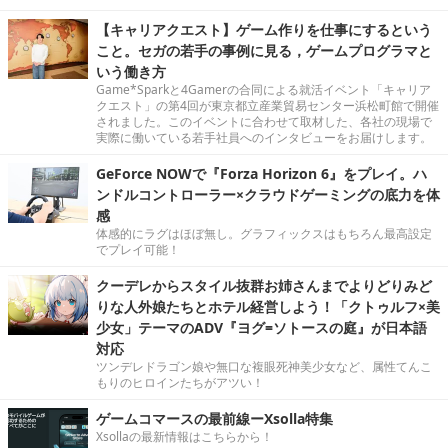
【キャリアクエスト】ゲーム作りを仕事にするという
こと。セガの若手の事例に見る，ゲームプログラマと
いう働き方
Game*Sparkと4Gamerの合同による就活イベント「キャリア
クエスト」の第4回が東京都立産業貿易センター浜松町館で開催
されました。このイベントに合わせて取材した、各社の現場で
実際に働いている若手社員へのインタビューをお届けします。
GeForce NOWで『Forza Horizon 6』をプレイ。ハ
ンドルコントローラー×クラウドゲーミングの底力を体
感
体感的にラグはほぼ無し。グラフィックスはもちろん最高設定
でプレイ可能！
クーデレからスタイル抜群お姉さんまでよりどりみど
りな人外娘たちとホテル経営しよう！「クトゥルフ×美
少女」テーマのADV『ヨグ=ソトースの庭』が日本語
対応
ツンデレドラゴン娘や無口な複眼死神美少女など、属性てんこ
もりのヒロインたちがアツい！
ゲームコマースの最前線ーXsolla特集
Xsollaの最新情報はこちらから！