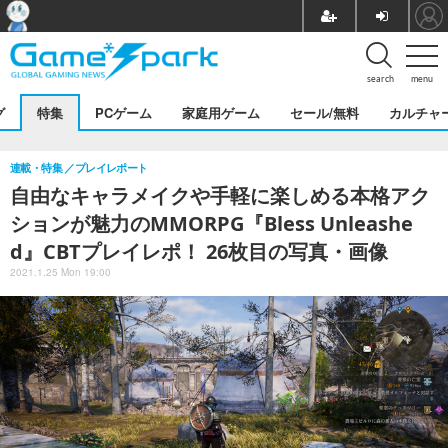
search
menu
グ
特集
PCゲーム
家庭用ゲーム
セール/無料
カルチャ
連載・特集
プレイレポート
自由なキャラメイクや手軽に楽しめる本格アク
ションが魅力のMMORPG『Bless Unleashe
d』CBTプレイレポ！ 26枚目の写真・画像
2021.1.25 Mon 19:00