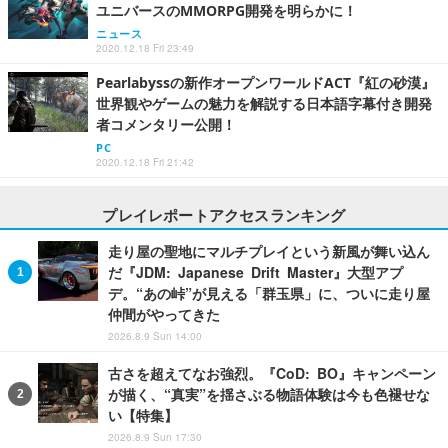
ユニバースのMMORPG開発を明らかに！
ニュース
2020.12.18 Fri 23:49
Pearlabyssの新作オープンワールドACT『紅の砂漠』
世界観やゲームの魅力を解説する日本語字幕付き開発
者コメンタリー公開！
PC
2020.12.18 Fri 21:42
プレイレポートアクセスランキング
走り屋の聖地にマルチプレイという新風が舞い込ん
だ『JDM: Japanese Drift Master』大型アプ
デ。“あの峠”が見える「群玉県」に、ついに走り屋
仲間がやってきた
2026.8.9 Sun 14:00
古さを超えてなお強烈。『CoD: BO』キャンペーン
が描く、“真実”を揺さぶる物語体験は今も色褪せな
い【特集】
2026.8.9 Sun 17:30