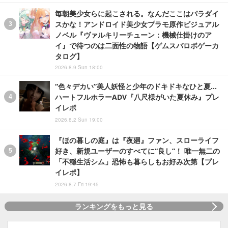
毎朝美少女らに起こされる。なんだここはパラダイ
スかな！アンドロイド美少女プラモ原作ビジュアル
ノベル『ヴァルキリーチューン：機械仕掛けのア
イ』で待つのは二面性の物語【ゲムスパロボゲーカ
タログ】
2026.8.9 Sun 18:00
“色々デカい”美人妖怪と少年のドキドキなひと夏…
ハートフルホラーADV『八尺様がいた夏休み』プレ
イレポ
2026.8.2 Sun 19:00
『ほの暮しの庭』は『夜廻』ファン、スローライフ
好き、新規ユーザーのすべてに“良し”！ 唯一無二の
「不穏生活シム」恐怖も暮らしもお好み次第【プレ
イレポ】
2026.8.7 Fri 19:45
ランキングをもっと見る