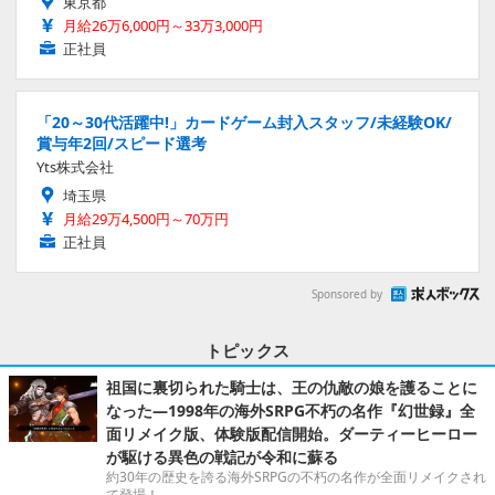
東京都
月給26万6,000円～33万3,000円
正社員
「20～30代活躍中!」カードゲーム封入スタッフ/未経験OK/
賞与年2回/スピード選考
Yts株式会社
埼玉県
月給29万4,500円～70万円
正社員
Sponsored by
トピックス
祖国に裏切られた騎士は、王の仇敵の娘を護ることに
なった―1998年の海外SRPG不朽の名作『幻世録』全
面リメイク版、体験版配信開始。ダーティーヒーロー
が駆ける異色の戦記が令和に蘇る
約30年の歴史を誇る海外SRPGの不朽の名作が全面リメイクされ
て登場！