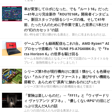
車が変形してロボになった、でも『ルート16』だった
―41年ぶり完全新作『ROUTE16R』開発者インタビュ
ー。新旧スタッフが語るシリーズの魂。そして41年
前、たった1人のために手作業で直した世界に1本だけ
の“幻のカセット”の話
長い時を経て受け継がれる過去と、新たに生まれるものとは。
ゲームプレイも録画配信もこれ1台。AMD Ryzen™ AI
プロセッサ搭載の「G TUNE P5-A7G60BK-D」で『Fo
rza Horizon 6』の世界を駆け回る
ゲーム＆制作の拠点となるノートPCで話題のレースタイトルを
プレイ。放熱性能もチェックしました！
シリーズ第1作が現行機向けに復活！懐かしくも色褪せ
ない『カルドセプト ザ ファースト』遊びやすい機能も
搭載で、あらためて“原典”に触れるのにぴったり
シリーズ第1作が現行機向けの新機能を備えて復活！
「冒険は楽しいものだ」 ─『FF11』と『ウィザードリ
ィ ヴァリアンツ ダフネ』、"優しくないRPG"の沼にど
っぷり沈んだ4人の話
ふたつの沼の住人たちが語る奥深さとは。