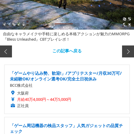
自由なキャラメイクや手軽に楽しめる本格アクションが魅力のMMORPG
『Bless Unleashed』CBTプレイレポ！
この記事へ戻る
「ゲームやり込み勢、歓迎!」/アプリテスター/月収30万可/
未経験OK/オンライン選考OK/完全土日祝休み
BCC株式会社
大阪府
月給40万4,000円～44万5,000円
正社員
「ゲーム周辺機器の検品スタッフ」人気ガジェットの品質チ
ェック