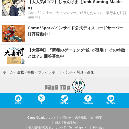
【大人気4コマ】じゃんげま（Junk Gaming Maide
n）
Game*Sparkの一大コンテンツに成長した4コマ。単行本も好評
発売中！
Game*Spark/インサイド公式ディスコードサーバー
好評稼働中！
【大喜利】『新種のゲーミング“蚊”が登場！ その特徴
とは？』回答募集中！
写真・画像
ホーム
›
連載・特集
›
プレイレポート
›
記事
›
Home
X
STEAM
Facebook
YouTube
Game*Sparkについて
お問合せ
広告掲載
会社概要
個人情報保護方針
個人情報の取り扱いについて（Game*Spark）
利用規約