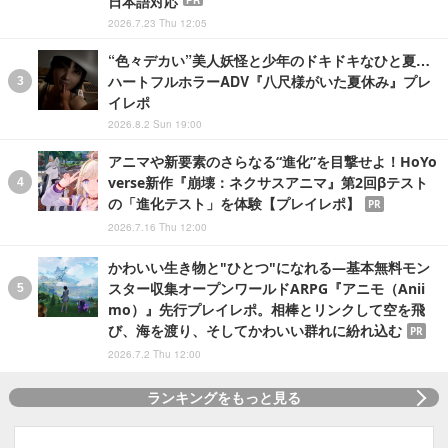
日本語対応
2026.7.23 Thu 12:05
“色々デカい”美人妖怪と少年のドキドキなひと夏…
ハートフルホラーADV『八尺様がいた夏休み』プレ
イレポ
2026.8.2 Sun 19:00
アニマや新要素のさらなる“進化”を目撃せよ！HoYo
verse新作『崩壊：ネクサスアニマ』第2回βテスト
の「進化テスト」を体験【プレイレポ】
PR
2026.7.16 Thu 12:00
かわいい生き物と"ひとつ"になれる―基本無料モン
スター収集オープンワールドARPG『アニモ（Anii
mo）』先行プレイレポ。相棒とリンクして空を飛
び、海を渡り、そしてかわいい群れに紛れ込む
PR
2026.7.2 Thu 12:00
ランキングをもっと見る