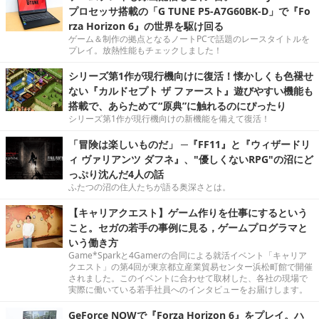
プロセッサ搭載の「G TUNE P5-A7G60BK-D」で『Fo
rza Horizon 6』の世界を駆け回る
ゲーム＆制作の拠点となるノートPCで話題のレースタイトルを
プレイ。放熱性能もチェックしました！
シリーズ第1作が現行機向けに復活！懐かしくも色褪せ
ない『カルドセプト ザ ファースト』遊びやすい機能も
搭載で、あらためて“原典”に触れるのにぴったり
シリーズ第1作が現行機向けの新機能を備えて復活！
「冒険は楽しいものだ」 ─『FF11』と『ウィザードリ
ィ ヴァリアンツ ダフネ』、"優しくないRPG"の沼にど
っぷり沈んだ4人の話
ふたつの沼の住人たちが語る奥深さとは。
【キャリアクエスト】ゲーム作りを仕事にするという
こと。セガの若手の事例に見る，ゲームプログラマと
いう働き方
Game*Sparkと4Gamerの合同による就活イベント「キャリア
クエスト」の第4回が東京都立産業貿易センター浜松町館で開催
されました。このイベントに合わせて取材した、各社の現場で
実際に働いている若手社員へのインタビューをお届けします。
GeForce NOWで『Forza Horizon 6』をプレイ。ハ