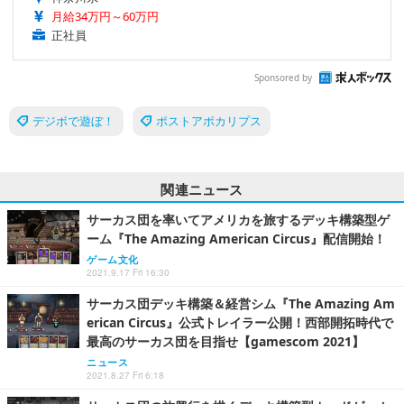
月給34万円～60万円
正社員
Sponsored by
デジボで遊ぼ！
ポストアポカリプス
関連ニュース
サーカス団を率いてアメリカを旅するデッキ構築型ゲ
ーム『The Amazing American Circus』配信開始！
ゲーム文化
2021.9.17 Fri 16:30
サーカス団デッキ構築＆経営シム『The Amazing Am
erican Circus』公式トレイラー公開！西部開拓時代で
最高のサーカス団を目指せ【gamescom 2021】
ニュース
2021.8.27 Fri 6:18