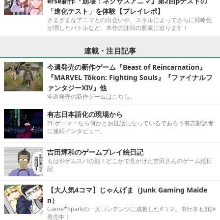
erse新作『崩壊：ネクサスアニマ』第2回βテストの
「進化テスト」を体験【プレイレポ】
さまざまなアニマとの出会いや、スキルによってさらに戦略性
が増したバトルなど、本作の注目の要素に迫ります！
連載・注目記事
今週発売の新作ゲーム『Beast of Reincarnation』
『MARVEL Tōkon: Fighting Souls』『ファイナルフ
ァンタジーXIV』他
今週発売の新作ゲームはこちら。
有志日本語化の現場から
PCゲーマーなら何かとお世話になっているであろう有志翻訳者
に連続インタビュー。
吉田輝和のゲームプレイ絵日記
もはやゲムスパの顔！どこかで見かけた吉田さんのゲーム絵日
記
【大人気4コマ】じゃんげま（Junk Gaming Maide
n）
Game*Sparkの一大コンテンツに成長した4コマ。単行本も好評
発売中！