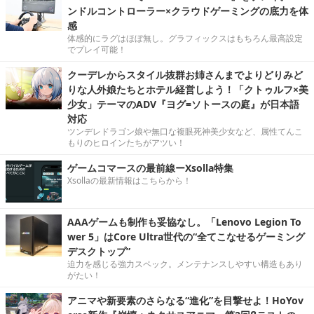
ンドルコントローラー×クラウドゲーミングの底力を体
感
体感的にラグはほぼ無し。グラフィックスはもちろん最高設定
でプレイ可能！
クーデレからスタイル抜群お姉さんまでよりどりみど
りな人外娘たちとホテル経営しよう！「クトゥルフ×美
少女」テーマのADV『ヨグ=ソトースの庭』が日本語
対応
ツンデレドラゴン娘や無口な複眼死神美少女など、属性てんこ
もりのヒロインたちがアツい！
ゲームコマースの最前線ーXsolla特集
Xsollaの最新情報はこちらから！
AAAゲームも制作も妥協なし。「Lenovo Legion To
wer 5」はCore Ultra世代の“全てこなせるゲーミング
デスクトップ”
迫力を感じる強力スペック。メンテナンスしやすい構造もあり
がたい！
アニマや新要素のさらなる“進化”を目撃せよ！HoYov