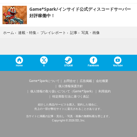
Game*Spark/インサイド公式ディスコードサーバー
好評稼働中！
写真・画像
ホーム
›
連載・特集
›
プレイレポート
›
記事
›
Home
X
STEAM
Facebook
YouTube
Game*Sparkについて
お問合せ
広告掲載
会社概要
個人情報保護方針
個人情報の取り扱いについて（Game*Spark）
利用規約
特定商取引法に基づく表記
紹介した商品/サービスを購入、契約した場合に、
売上の一部が弊社サイトに還元されることがあります。
当サイトに掲載の記事・見出し・写真・画像の無断転載を禁じます。
Copyright © 2026 IID, Inc.