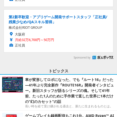
第2新卒歓迎・アプリゲーム開発サポートスタッフ「正社員/
残業少なめ/QAスキル習得」
株式会社RIOT GROUP
大阪府
月給32万6,700円～50万円
正社員
Sponsored by
トピックス
車が変形してロボになった、でも『ルート16』だった
―41年ぶり完全新作『ROUTE16R』開発者インタビュ
ー。新旧スタッフが語るシリーズの魂。そして41年
前、たった1人のために手作業で直した世界に1本だけ
の“幻のカセット”の話
長い時を経て受け継がれる過去と、新たに生まれるものとは。
ゲームプレイも録画配信もこれ1台。AMD Ryzen™ AI