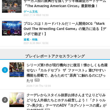
サーカス団の旅興行を描くデッキ構築型カードゲーム
『The Amazing American Circus』最新映像！
ゲーム文化
2021.7.14 Wed 16:00
プロレスは！カードバトルだ！一人開発DCG『Mark
Out! The Wrestling Card Game』の魅力に迫る【デ
ジボで遊ぼ！】
連載・特集
2021.8.30 Mon 18:00
プレイレポートアクセスランキング
シリーズ第1作が現行機向けに復活！懐かしくも色褪
せない『カルドセプト ザ ファースト』遊びやすい
機能も搭載で、あらためて“原典”に触れるのにぴっ
たり
PR
2026.7.30 Thu 12:00
クーデレからスタイル抜群お姉さんまでよりどりみ
どりな人外娘たちとホテル経営しよう！「クトゥル
フ×美少女」テーマのADV『ヨグ=ソトースの庭』が
PR