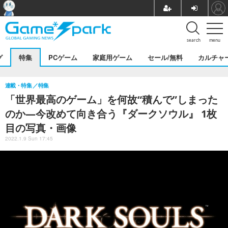
search
menu
グ
特集
PCゲーム
家庭用ゲーム
セール/無料
カルチャ
連載・特集
特集
「世界最高のゲーム」を何故“積んで”しまった
のか―今改めて向き合う『ダークソウル』 1枚
目の写真・画像
2022.1.9 Sun 17:45