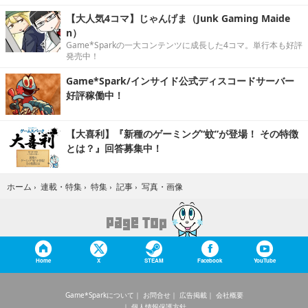
【大人気4コマ】じゃんげま（Junk Gaming Maide
n）
Game*Sparkの一大コンテンツに成長した4コマ。単行本も好評
発売中！
Game*Spark/インサイド公式ディスコードサーバー
好評稼働中！
【大喜利】『新種のゲーミング“蚊”が登場！ その特徴
とは？』回答募集中！
写真・画像
ホーム
›
連載・特集
›
特集
›
記事
›
Home
X
STEAM
Facebook
YouTube
Game*Sparkについて
お問合せ
広告掲載
会社概要
個人情報保護方針