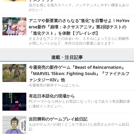
迫力を感じる強力スペック。メンテナンスしやすい構造もあり
がたい！
アニマや新要素のさらなる“進化”を目撃せよ！HoYov
erse新作『崩壊：ネクサスアニマ』第2回βテストの
「進化テスト」を体験【プレイレポ】
さまざまなアニマとの出会いや、スキルによってさらに戦略性
が増したバトルなど、本作の注目の要素に迫ります！
連載・注目記事
今週発売の新作ゲーム『Beast of Reincarnation』
『MARVEL Tōkon: Fighting Souls』『ファイナルフ
ァンタジーXIV』他
今週発売の新作ゲームはこちら。
有志日本語化の現場から
PCゲーマーなら何かとお世話になっているであろう有志翻訳者
に連続インタビュー。
吉田輝和のゲームプレイ絵日記
もはやゲムスパの顔！どこかで見かけた吉田さんのゲーム絵日
記