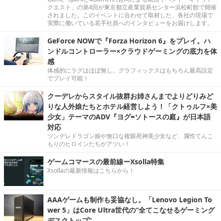
クエスト」の第4回が東京都立産業貿易センター浜松町館で開催
されました。このイベントに合わせて取材した、各社の現場で
実際に働いている若手社員へのインタビューをお届けします。
GeForce NOWで『Forza Horizon 6』をプレイ。ハ
ンドルコントローラー×クラウドゲーミングの底力を体
感
体感的にラグはほぼ無し。グラフィックスはもちろん最高設定
でプレイ可能！
クーデレからスタイル抜群お姉さんまでよりどりみど
りな人外娘たちとホテル経営しよう！「クトゥルフ×美
少女」テーマのADV『ヨグ=ソトースの庭』が日本語
対応
ツンデレドラゴン娘や無口な複眼死神美少女など、属性てんこ
もりのヒロインたちがアツい！
ゲームコマースの最前線ーXsolla特集
Xsollaの最新情報はこちらから！
AAAゲームも制作も妥協なし。「Lenovo Legion To
wer 5」はCore Ultra世代の“全てこなせるゲーミング
デスクトップ”