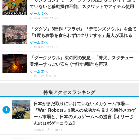
ていないと移動操作不能、スクワットでアイテム使用
ゲーム文化
2020.4.7 Tue 11:20
『ダクソ』3部作『ブラボ』『デモンズソウル』を全て
「1度も攻撃を食らわずにクリアする」超人が現れる
ゲーム文化
2019.3.22 Fri 14:00
『ダークソウル』束の間の安息…「篝火」スタチュー
登場―すっごい安らぐ“灯す瞬間”を再現
ゲーム文化
2019.1.24 Thu 12:22
特集アクセスランキング
日本がまだ取りにいけていないメカゲーム市場―
『War Robots』3億人の成功から見える海外メカゲ
ーム市場と、日本のメカゲームへの提言【オリーさ
んのロボゲーコラム】
2026.8.2 Sun 18:45