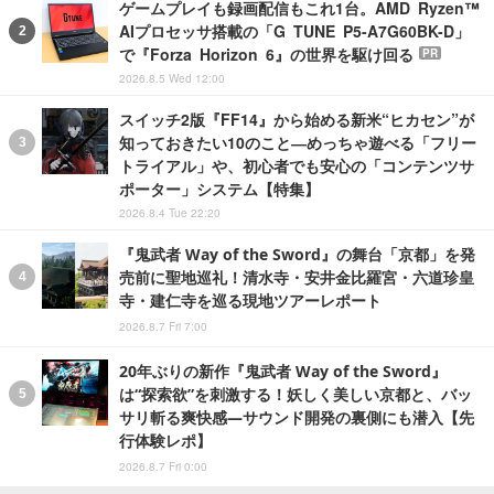
ゲームプレイも録画配信もこれ1台。AMD Ryzen™
AIプロセッサ搭載の「G TUNE P5-A7G60BK-D」
で『Forza Horizon 6』の世界を駆け回る
PR
2026.8.5 Wed 12:00
スイッチ2版『FF14』から始める新米“ヒカセン”が
知っておきたい10のこと―めっちゃ遊べる「フリー
トライアル」や、初心者でも安心の「コンテンツサ
ポーター」システム【特集】
2026.8.4 Tue 22:20
『鬼武者 Way of the Sword』の舞台「京都」を発
売前に聖地巡礼！清水寺・安井金比羅宮・六道珍皇
寺・建仁寺を巡る現地ツアーレポート
2026.8.7 Fri 7:00
20年ぶりの新作『鬼武者 Way of the Sword』
は“探索欲”を刺激する！妖しく美しい京都と、バッ
サリ斬る爽快感―サウンド開発の裏側にも潜入【先
行体験レポ】
2026.8.7 Fri 0:00