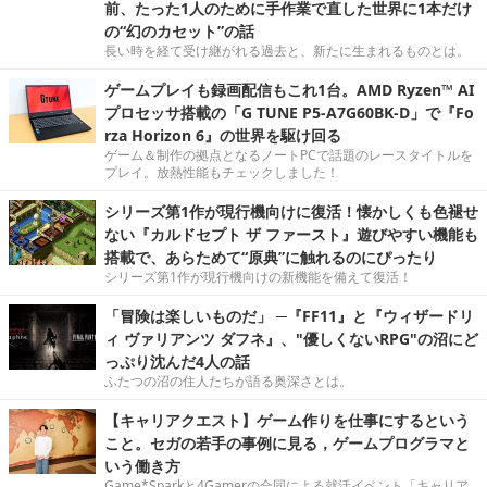
前、たった1人のために手作業で直した世界に1本だけ
の“幻のカセット”の話
長い時を経て受け継がれる過去と、新たに生まれるものとは。
ゲームプレイも録画配信もこれ1台。AMD Ryzen™ AI
プロセッサ搭載の「G TUNE P5-A7G60BK-D」で『Fo
rza Horizon 6』の世界を駆け回る
ゲーム＆制作の拠点となるノートPCで話題のレースタイトルを
プレイ。放熱性能もチェックしました！
シリーズ第1作が現行機向けに復活！懐かしくも色褪せ
ない『カルドセプト ザ ファースト』遊びやすい機能も
搭載で、あらためて“原典”に触れるのにぴったり
シリーズ第1作が現行機向けの新機能を備えて復活！
「冒険は楽しいものだ」 ─『FF11』と『ウィザードリ
ィ ヴァリアンツ ダフネ』、"優しくないRPG"の沼にど
っぷり沈んだ4人の話
ふたつの沼の住人たちが語る奥深さとは。
【キャリアクエスト】ゲーム作りを仕事にするという
こと。セガの若手の事例に見る，ゲームプログラマと
いう働き方
Game*Sparkと4Gamerの合同による就活イベント「キャリア