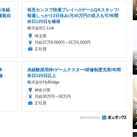
/未経
発見センスで快適プレイへ!/ゲームQAスタッフ/
服装自
毎週しっかり2日休み/月35万円の収入も可/年間
休日125日を確保
株式会社C-Link
埼玉県
月給37万9,000円～41万6,000円
正社員
率
未経験採用枠/ゲームテスター/研修制度充実/年間
修
休日125日以上
株式会社HyBridge
神奈川県
月給30万円～50万円
正社員
Sponsored by