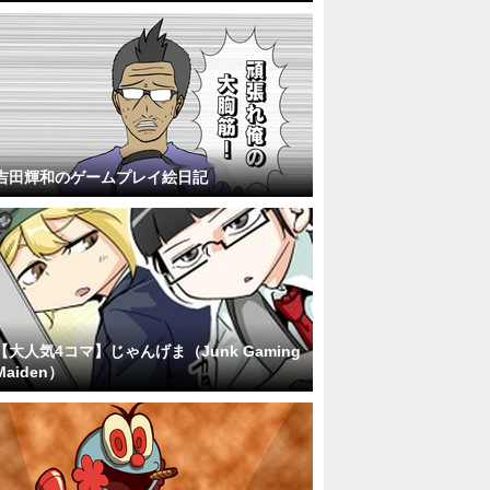
吉田輝和のゲームプレイ絵日記
【大人気4コマ】じゃんげま（Junk Gaming
Maiden）