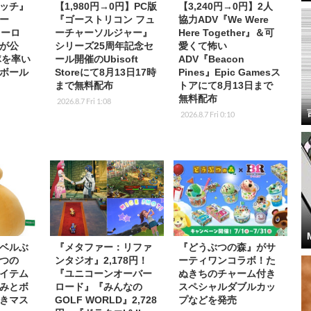
ッチ』
【1,980円→0円】PC版
【3,240円→0円】2人
ー
『ゴーストリコン フュ
協力ADV『We Were
ヒーロ
ーチャーソルジャー』
Here Together』＆可
が公
シリーズ25周年記念セ
愛くて怖い
隊を率い
ール開催のUbisoft
ADV『Beacon
ボール
Storeにて8月13日17時
Pines』Epic Gamesス
まで無料配布
トアにて8月13日まで
無料配布
2026.8.7 Fri 1:08
2026.8.7 Fri 0:10
ベルぶ
『メタファー：リファ
『どうぶつの森』がサ
つの
ンタジオ』2,178円！
ーティワンコラボ！た
イテム
『ユニコーンオーバー
ぬきちのチャーム付き
みとボ
ロード』『みんなの
スペシャルダブルカッ
きマス
GOLF WORLD』2,728
プなどを発売