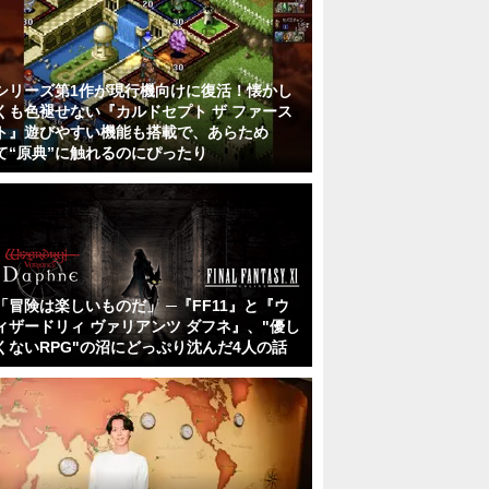
シリーズ第1作が現行機向けに復活！懐かし
くも色褪せない『カルドセプト ザ ファース
ト』遊びやすい機能も搭載で、あらため
て“原典”に触れるのにぴったり
「冒険は楽しいものだ」 ─『FF11』と『ウ
ィザードリィ ヴァリアンツ ダフネ』、"優し
くないRPG"の沼にどっぷり沈んだ4人の話