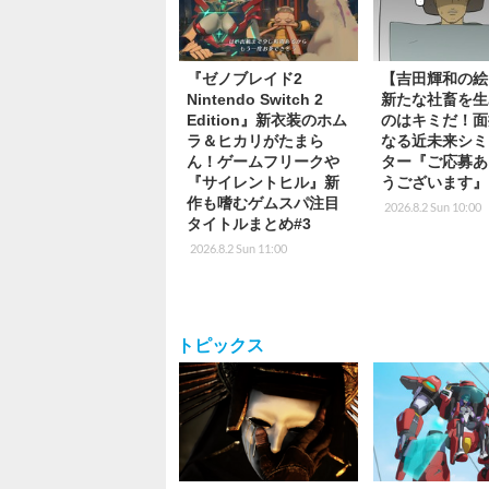
『ゼノブレイド2
【吉田輝和の絵
Nintendo Switch 2
新たな社畜を生
Edition』新衣装のホム
のはキミだ！面
ラ＆ヒカリがたまら
なる近未来シミ
ん！ゲームフリークや
ター『ご応募あ
『サイレントヒル』新
うございます』
作も嗜むゲムスパ注目
2026.8.2 Sun 10:00
タイトルまとめ#3
2026.8.2 Sun 11:00
トピックス