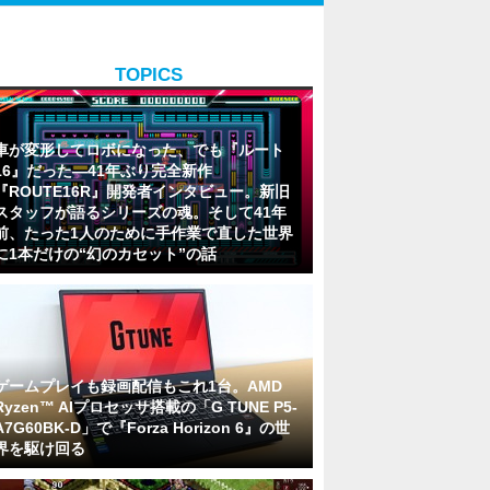
TOPICS
車が変形してロボになった、でも『ルート
16』だった―41年ぶり完全新作
『ROUTE16R』開発者インタビュー。新旧
スタッフが語るシリーズの魂。そして41年
前、たった1人のために手作業で直した世界
に1本だけの“幻のカセット”の話
ゲームプレイも録画配信もこれ1台。AMD
Ryzen™ AIプロセッサ搭載の「G TUNE P5-
A7G60BK-D」で『Forza Horizon 6』の世
界を駆け回る