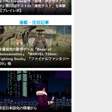
よ！HoYoverse新作『崩壊：ネクサスアニ
マ』第2回βテストの「進化テスト」を体験
【プレイレポ】
連載・注目記事
今週発売の新作ゲーム『Beast of
Reincarnation』『MARVEL Tōkon:
Fighting Souls』『ファイナルファンタジー
XIV』他
有志日本語化の現場から