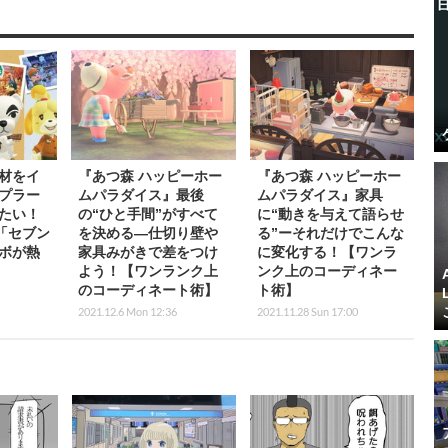
材をイ
『あつ森 ハッピーホー
『あつ森 ハッピーホー
プラー
ムパラダイス』最後
ムパラダイス』家具
たい！
の“ひと手間”がすべて
に“動きを与えて語らせ
「セブン
を決める―仕切り壁や
る”ーそれだけでこんな
ボが熱
家具みがきで差をつけ
に変化する！【ワンラ
よう！【ワンランク上
ンク上のコーディネー
のコーディネート術】
ト術】
2021.12.6 Mon 12:36
2021.11.28 Sun 17:00