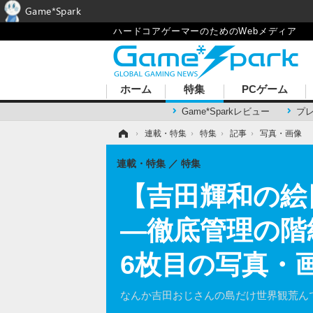
Game*Spark
ハードコアゲーマーのためのWebメディア
ホーム
特集
PCゲーム
Game*Sparkレビュー
プ
ホーム
›
連載・特集
›
特集
›
記事
›
写真・画像
連載・特集
特集
【吉田輝和の絵
―徹底管理の階
6枚目の写真・
なんか吉田おじさんの島だけ世界観荒ん