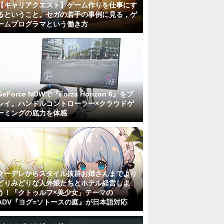
【キャリアクエスト】ゲーム作りを仕事にす
るということ。セガの若手の事例に見る，ゲ
ームプログラマという働き方
GeForce NOWで『Forza Horizon 6』をプ
レイ。ハンドルコントローラー×クラウドゲ
ーミングの底力を体感
クーデレからスタイル抜群お姉さんまでより
どりみどりな人外娘たちとホテル経営しよ
う！「クトゥルフ×美少女」テーマの
ADV『ヨグ=ソトースの庭』が日本語対応