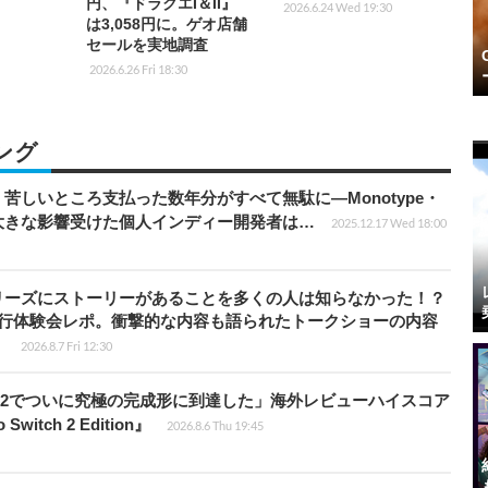
円、『ドラクエI＆II』
2026.6.24 Wed 19:30
は3,058円に。ゲオ店舗
セールを実地調査
2026.6.26 Fri 18:30
ング
苦しいところ支払った数年分がすべて無駄に―Monotype・
大きな影響受けた個人インディー開発者は…
2025.12.17 Wed 18:00
リーズにストーリーがあることを多くの人は知らなかった！？
先行体験会レポ。衝撃的な内容も語られたトークショーの内容
】
2026.8.7 Fri 12:30
チ2でついに究極の完成形に到達した」海外レビューハイスコア
witch 2 Edition』
2026.8.6 Thu 19:45