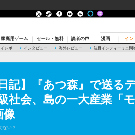
家庭用ゲーム
セール・無料
読者の声
漫画
イン
レイレポ
インタビュー
海外レビュー
注目インディーミニ問
日記】『あつ森』で送る
級社会、島の一大産業「
画像
でない？