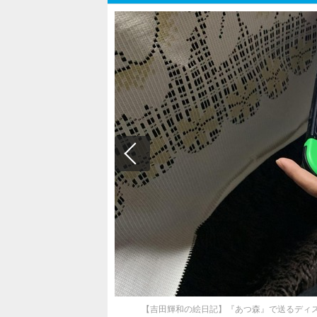
【吉田輝和の絵日記】『あつ森』で送るディ