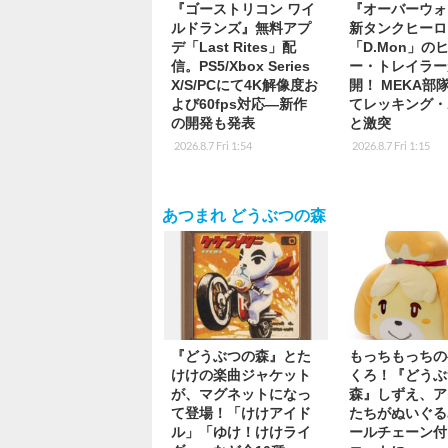
『ゴーストリコン ワイ
『オーバーウォ
ルドランズ』無料アプ
新タンクヒーロ
デ「Last Rites」配
「D.Mon」の
信。PS5/Xbox Series
ー・トレイラー
X/S/PCにて4K解像度お
開！ MEKA部
よび60fps対応―新作
てレッキング・
の開発も発表
と激突
2026.8.7 Fri 1:54
2026.8.7 Fri 1:15
あつまれ どうぶつの森
『どうぶつの森』とた
もっちもっちの
けけの楽曲ジャケット
くろ！『どうぶ
が、マグネットになっ
森』しずえ、ア
て登場！「けけアイド
たちがぬいぐる
ル」「ゆけ！けけライ
ールチェーン付