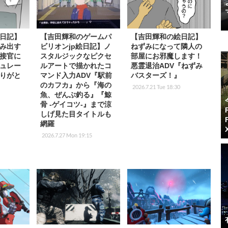
日記】
【吉田輝和のゲームパ
【吉田輝和の絵日記】
み出す
ビリオンjp絵日記】ノ
ねずみになって隣人の
接官に
スタルジックなピクセ
部屋にお邪魔します！
ュレー
ルアートで描かれたコ
悪霊退治ADV『ねずみ
りがと
マンド入力ADV『駅前
バスターズ！』
のカフカ』から『海の
2026.7.21 Tue 18:30
魚、ぜんぶ釣る』『鯨
骨 -ゲイコツ-』まで涼
しげ見た目タイトルも
網羅
2026.7.27 Mon 19:15