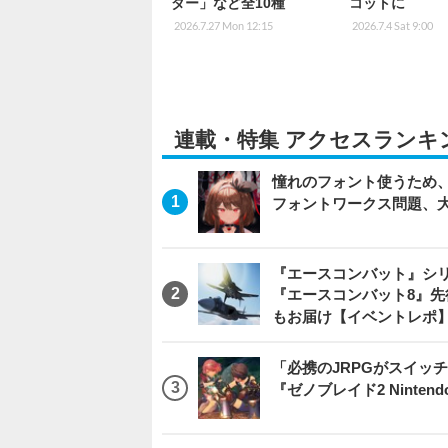
ダー」など全10種
コットに
2026.7.27 Mon 12:15
2026.7.4 Sat 9:00
連載・特集 アクセスランキ
憧れのフォント使うため、
フォントワークス問題、
『エースコンバット』シ
『エースコンバット8』
もお届け【イベントレポ
「必携のJRPGがスイッ
『ゼノブレイド2 Nintendo S