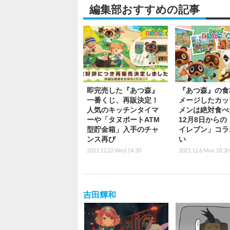
編集部おすすめの記事
即完売した『あつ森』
『あつ森』の食
一番くじ、再販決定！
メージしたカッ
人気のキッチンタイマ
メンは絶対食べ
ーや「タヌポートATM
12月8日からの
型貯金箱」入手のチャ
イレブン」コラ
ンス再び
い
2021.12.22 Wed 14:30
2021.12.6 Mon 18:30
吉田輝和