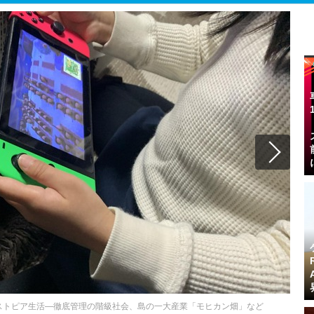
ストピア生活―徹底管理の階級社会、島の一大産業「モヒカン畑」など