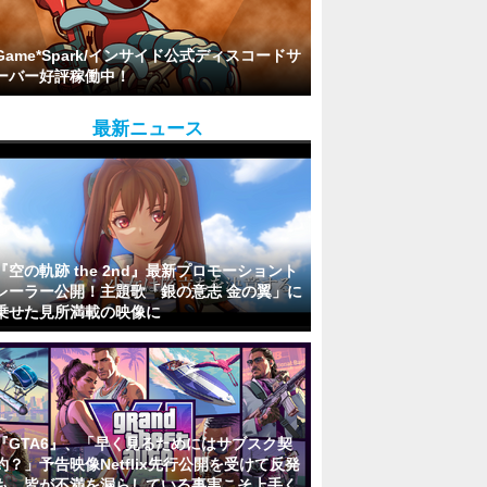
Game*Spark/インサイド公式ディスコードサ
ーバー好評稼働中！
最新ニュース
『空の軌跡 the 2nd』最新プロモーショント
レーラー公開！主題歌「銀の意志 金の翼」に
乗せた見所満載の映像に
『GTA6』、「早く見るためにはサブスク契
約？」予告映像Netflix先行公開を受けて反発
も…皆が不満を漏らしている事実こそ上手く