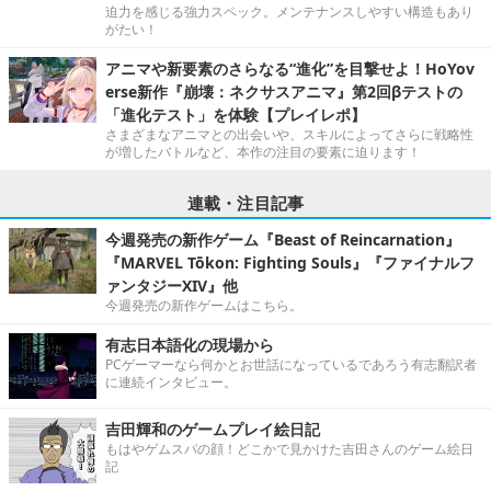
迫力を感じる強力スペック。メンテナンスしやすい構造もあり
がたい！
アニマや新要素のさらなる“進化”を目撃せよ！HoYov
erse新作『崩壊：ネクサスアニマ』第2回βテストの
「進化テスト」を体験【プレイレポ】
さまざまなアニマとの出会いや、スキルによってさらに戦略性
が増したバトルなど、本作の注目の要素に迫ります！
連載・注目記事
今週発売の新作ゲーム『Beast of Reincarnation』
『MARVEL Tōkon: Fighting Souls』『ファイナルフ
ァンタジーXIV』他
今週発売の新作ゲームはこちら。
有志日本語化の現場から
PCゲーマーなら何かとお世話になっているであろう有志翻訳者
に連続インタビュー。
吉田輝和のゲームプレイ絵日記
もはやゲムスパの顔！どこかで見かけた吉田さんのゲーム絵日
記