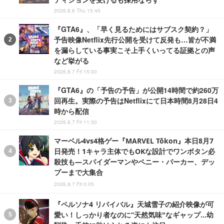
2026.8.6 Thu 15:45
『GTA6』、「早く見るためにはサブスク契約？」
予告映像Netflix先行公開を受けて反発も…皆が不満
を漏らしている事実こそ上手くいってる証拠との声
など挙がる
2026.8.7 Fri 15:00
『GTA6』の「予告の予告」が公開14時間で約260万
回再生。実際の予告はNetflixにて日本時間8月28日4
時から配信
2026.8.7 Fri 11:30
マーベル4vs4格ゲー『MARVEL Tōkon』本日8月7
日発売！1キャラ主体でもOKな設計でワンボタン必
殺技も―スパイダーマンやペニー・パーカー、デッ
プーまで大集合
2026.8.7 Fri 0:05
『ペルソナ4 リバイバル』天城雪子の紹介映像が可
愛い！しっかり者なのに“天然気味"なギャップ…幼