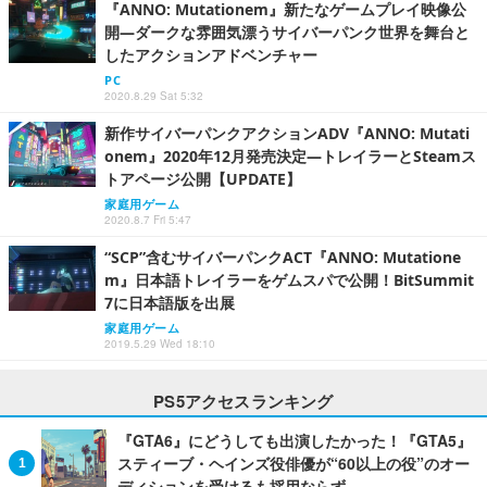
『ANNO: Mutationem』新たなゲームプレイ映像公
開―ダークな雰囲気漂うサイバーパンク世界を舞台と
したアクションアドベンチャー
PC
2020.8.29 Sat 5:32
新作サイバーパンクアクションADV『ANNO: Mutati
onem』2020年12月発売決定―トレイラーとSteamス
トアページ公開【UPDATE】
家庭用ゲーム
2020.8.7 Fri 5:47
“SCP”含むサイバーパンクACT『ANNO: Mutatione
m』日本語トレイラーをゲムスパで公開！BitSummit
7に日本語版を出展
家庭用ゲーム
2019.5.29 Wed 18:10
PS5アクセスランキング
『GTA6』にどうしても出演したかった！『GTA5』
スティーブ・ヘインズ役俳優が“60以上の役”のオー
ディションを受けるも採用ならず