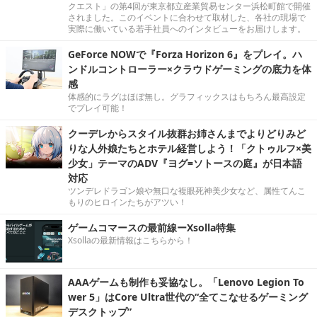
クエスト」の第4回が東京都立産業貿易センター浜松町館で開催
されました。このイベントに合わせて取材した、各社の現場で
実際に働いている若手社員へのインタビューをお届けします。
GeForce NOWで『Forza Horizon 6』をプレイ。ハ
ンドルコントローラー×クラウドゲーミングの底力を体
感
体感的にラグはほぼ無し。グラフィックスはもちろん最高設定
でプレイ可能！
クーデレからスタイル抜群お姉さんまでよりどりみど
りな人外娘たちとホテル経営しよう！「クトゥルフ×美
少女」テーマのADV『ヨグ=ソトースの庭』が日本語
対応
ツンデレドラゴン娘や無口な複眼死神美少女など、属性てんこ
もりのヒロインたちがアツい！
ゲームコマースの最前線ーXsolla特集
Xsollaの最新情報はこちらから！
AAAゲームも制作も妥協なし。「Lenovo Legion To
wer 5」はCore Ultra世代の“全てこなせるゲーミング
デスクトップ”