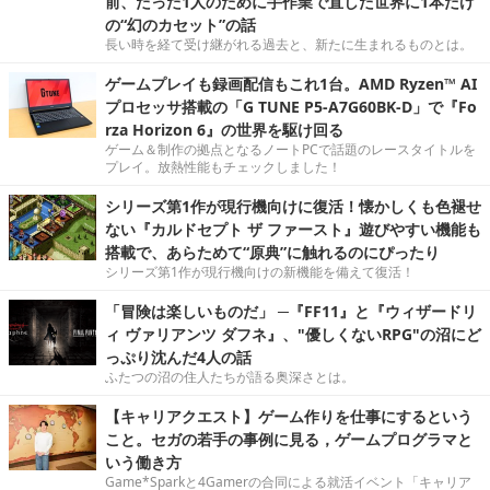
前、たった1人のために手作業で直した世界に1本だけ
の“幻のカセット”の話
長い時を経て受け継がれる過去と、新たに生まれるものとは。
ゲームプレイも録画配信もこれ1台。AMD Ryzen™ AI
プロセッサ搭載の「G TUNE P5-A7G60BK-D」で『Fo
rza Horizon 6』の世界を駆け回る
ゲーム＆制作の拠点となるノートPCで話題のレースタイトルを
プレイ。放熱性能もチェックしました！
シリーズ第1作が現行機向けに復活！懐かしくも色褪せ
ない『カルドセプト ザ ファースト』遊びやすい機能も
搭載で、あらためて“原典”に触れるのにぴったり
シリーズ第1作が現行機向けの新機能を備えて復活！
「冒険は楽しいものだ」 ─『FF11』と『ウィザードリ
ィ ヴァリアンツ ダフネ』、"優しくないRPG"の沼にど
っぷり沈んだ4人の話
ふたつの沼の住人たちが語る奥深さとは。
【キャリアクエスト】ゲーム作りを仕事にするという
こと。セガの若手の事例に見る，ゲームプログラマと
いう働き方
Game*Sparkと4Gamerの合同による就活イベント「キャリア