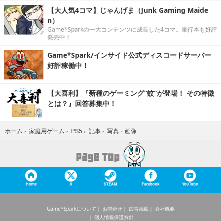
【大人気4コマ】じゃんげま（Junk Gaming Maide
n）
Game*Sparkの一大コンテンツに成長した4コマ。単行本も好評
発売中！
Game*Spark/インサイド公式ディスコードサーバー
好評稼働中！
【大喜利】『新種のゲーミング“蚊”が登場！ その特徴
とは？』回答募集中！
写真・画像
ホーム
›
家庭用ゲーム
›
PS5
›
記事
›
Home
X
STEAM
Facebook
YouTube
Game*Sparkについて
お問合せ
広告掲載
会社概要
個人情報保護方針