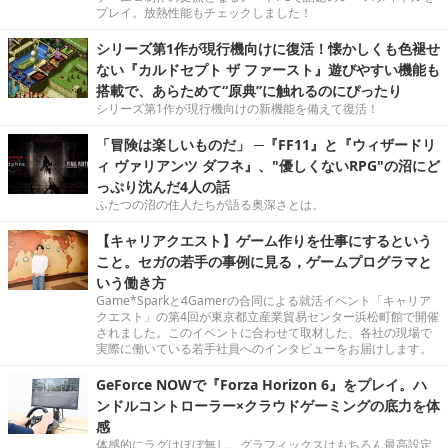
プレイ。放熱性能もチェックしました！
シリーズ第1作が現行機向けに復活！懐かしくも色褪せ
ない『カルドセプト ザ ファースト』遊びやすい機能も
搭載で、あらためて“原典”に触れるのにぴったり
シリーズ第1作が現行機向けの新機能を備えて復活！
「冒険は楽しいものだ」 ─『FF11』と『ウィザードリ
ィ ヴァリアンツ ダフネ』、"優しくないRPG"の沼にど
っぷり沈んだ4人の話
ふたつの沼の住人たちが語る奥深さとは。
【キャリアクエスト】ゲーム作りを仕事にするという
こと。セガの若手の事例に見る，ゲームプログラマと
いう働き方
Game*Sparkと4Gamerの合同による就活イベント「キャリア
クエスト」の第4回が東京都立産業貿易センター浜松町館で開催
されました。このイベントに合わせて取材した、各社の現場で
実際に働いている若手社員へのインタビューをお届けします。
GeForce NOWで『Forza Horizon 6』をプレイ。ハ
ンドルコントローラー×クラウドゲーミングの底力を体
感
体感的にラグはほぼ無し。グラフィックスはもちろん最高設定