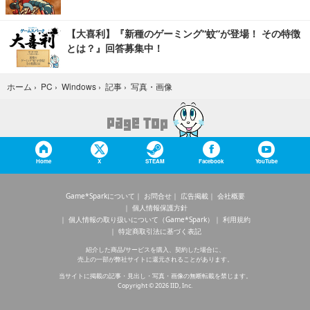
【大喜利】『新種のゲーミング“蚊”が登場！ その特徴
とは？』回答募集中！
写真・画像
ホーム
›
PC
›
Windows
›
記事
›
Home
X
STEAM
Facebook
YouTube
Game*Sparkについて
お問合せ
広告掲載
会社概要
個人情報保護方針
個人情報の取り扱いについて（Game*Spark）
利用規約
特定商取引法に基づく表記
紹介した商品/サービスを購入、契約した場合に、
売上の一部が弊社サイトに還元されることがあります。
当サイトに掲載の記事・見出し・写真・画像の無断転載を禁じます。
Copyright © 2026 IID, Inc.