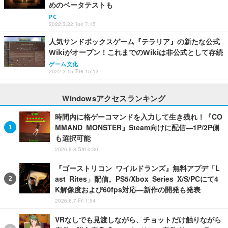
めのベータテストも
PC
2022.3.22 Tue 7:15
人気サンドボックスゲーム『テラリア』の新たな公式
Wikiがオープン！これまでのWikiは非公式として存続
ゲーム文化
2022.3.15 Tue 15:13
Windowsアクセスランキング
時間内に格ゲーコマンドを入力して生き残れ！『CO
MMAND MONSTER』Steam向けに配信―1P/2P側
も選択可能
2026.8.8 Sat 0:30
『ゴーストリコン ワイルドランズ』無料アプデ「L
ast Rites」配信。PS5/Xbox Series X/S/PCにて4
K解像度および60fps対応―新作の開発も発表
2026.8.7 Fri 1:54
VRなしでも見渡しながら、チョットだけ触りながら