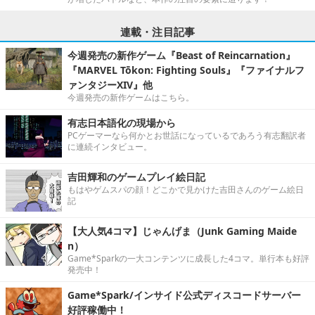
連載・注目記事
今週発売の新作ゲーム『Beast of Reincarnation』
『MARVEL Tōkon: Fighting Souls』『ファイナルフ
ァンタジーXIV』他
今週発売の新作ゲームはこちら。
有志日本語化の現場から
PCゲーマーなら何かとお世話になっているであろう有志翻訳者
に連続インタビュー。
吉田輝和のゲームプレイ絵日記
もはやゲムスパの顔！どこかで見かけた吉田さんのゲーム絵日
記
【大人気4コマ】じゃんげま（Junk Gaming Maide
n）
Game*Sparkの一大コンテンツに成長した4コマ。単行本も好評
発売中！
Game*Spark/インサイド公式ディスコードサーバー
好評稼働中！