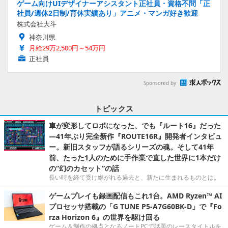
ゲーム向けUIデザイナーアシスタント正社員・資格不問「正
社員/週休2日制/育休実績あり」アニメ・マンガ好き歓迎
株式会社大斗
神奈川県
月給29万2,500円～54万円
正社員
Sponsored by
トピックス
車が変形してロボになった、でも『ルート16』だった
―41年ぶり完全新作『ROUTE16R』開発者インタビュ
ー。新旧スタッフが語るシリーズの魂。そして41年
前、たった1人のために手作業で直した世界に1本だけ
の“幻のカセット”の話
長い時を経て受け継がれる過去と、新たに生まれるものとは。
ゲームプレイも録画配信もこれ1台。AMD Ryzen™ AI
プロセッサ搭載の「G TUNE P5-A7G60BK-D」で『Fo
rza Horizon 6』の世界を駆け回る
ゲーム＆制作の拠点となるノートPCで話題のレースタイトルを