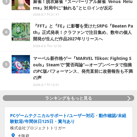
麻雀！脱衣麻雀『スーパーリアル麻雀 Venus Retu
rns』対局中に“触れる”とヒロインが反応
2026.8.7 Fri 21:41
『FFT』と『FE』に影響を受けたSRPG『Beaten Pa
th』正式発表！クラファンで注目集め、数年の個人
開発が生んだ作品2027年リリースへ
2026.8.6 Thu 12:30
マーベル新作格ゲー『MARVEL Tōkon: Fighting S
ouls』Steamで“賛否両論”―オープンベータで指摘
のPC版パフォーマンス、発売直前に改善報告も不満
の声
2026.8.7 Fri 12:21
ランキングをもっと見る
PCゲームテクニカルサポート/ユーザー対応・動作確認/未経
験歓迎/年間休日125日・賞与あり
株式会社プロジェクトトリガー
大阪府