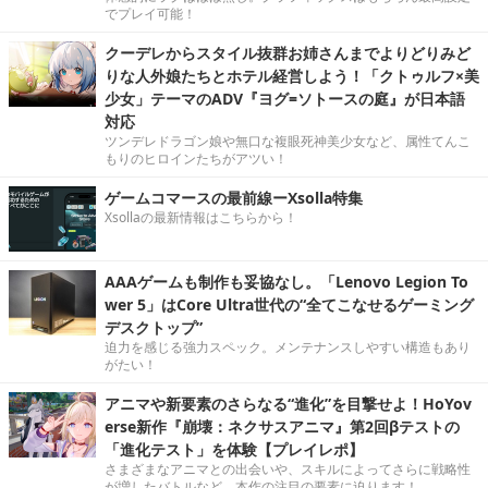
でプレイ可能！
クーデレからスタイル抜群お姉さんまでよりどりみど
りな人外娘たちとホテル経営しよう！「クトゥルフ×美
少女」テーマのADV『ヨグ=ソトースの庭』が日本語
対応
ツンデレドラゴン娘や無口な複眼死神美少女など、属性てんこ
もりのヒロインたちがアツい！
ゲームコマースの最前線ーXsolla特集
Xsollaの最新情報はこちらから！
AAAゲームも制作も妥協なし。「Lenovo Legion To
wer 5」はCore Ultra世代の“全てこなせるゲーミング
デスクトップ”
迫力を感じる強力スペック。メンテナンスしやすい構造もあり
がたい！
アニマや新要素のさらなる“進化”を目撃せよ！HoYov
erse新作『崩壊：ネクサスアニマ』第2回βテストの
「進化テスト」を体験【プレイレポ】
さまざまなアニマとの出会いや、スキルによってさらに戦略性
が増したバトルなど、本作の注目の要素に迫ります！