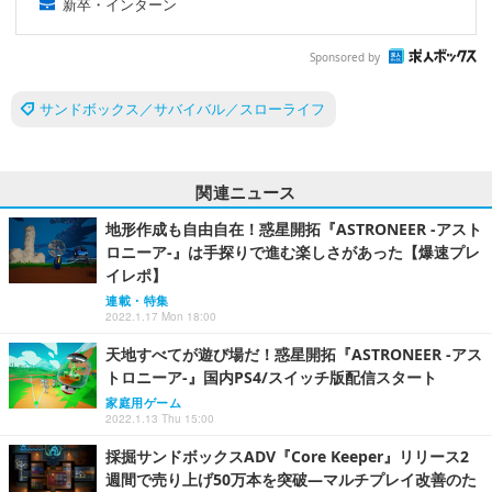
新卒・インターン
Sponsored by
サンドボックス／サバイバル／スローライフ
関連ニュース
地形作成も自由自在！惑星開拓『ASTRONEER -アスト
ロニーア-』は手探りで進む楽しさがあった【爆速プレ
イレポ】
連載・特集
2022.1.17 Mon 18:00
天地すべてが遊び場だ！惑星開拓『ASTRONEER -アス
トロニーア-』国内PS4/スイッチ版配信スタート
家庭用ゲーム
2022.1.13 Thu 15:00
採掘サンドボックスADV『Core Keeper』リリース2
週間で売り上げ50万本を突破―マルチプレイ改善のた