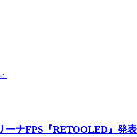
結】
ナFPS『RETOOLED』発