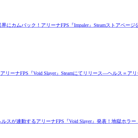
にカムバック！アリーナFPS『Impaler』Steamストアページ
アリーナFPS『Void Slayer』Steamにてリリース―ヘルス
スが連動するアリーナFPS『Void Slayer』発表！地獄ホラ