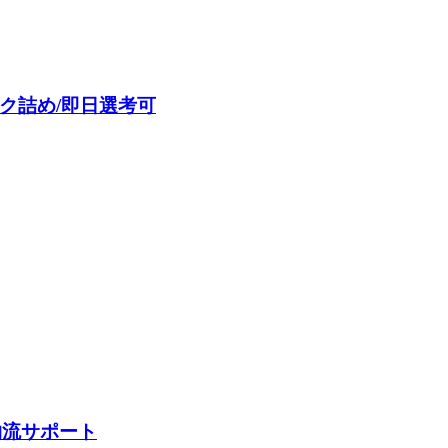
ク詰め/即日選考可
物流サポート