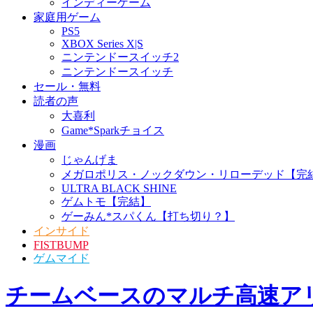
インディーゲーム
家庭用ゲーム
PS5
XBOX Series X|S
ニンテンドースイッチ2
ニンテンドースイッチ
セール・無料
読者の声
大喜利
Game*Sparkチョイス
漫画
じゃんげま
メガロポリス・ノックダウン・リローデッド【完
ULTRA BLACK SHINE
ゲムトモ【完結】
ゲーみん*スパくん【打ち切り？】
インサイド
FISTBUMP
ゲムマイド
チームベースのマルチ高速アリー