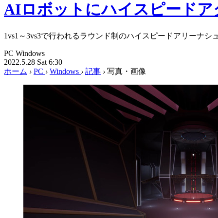
AIロボットにハイスピードア
1vs1～3vs3で行われるラウンド制のハイスピードアリーナ
PC
Windows
2022.5.28 Sat 6:30
ホーム
›
PC
›
Windows
›
記事
›
写真・画像