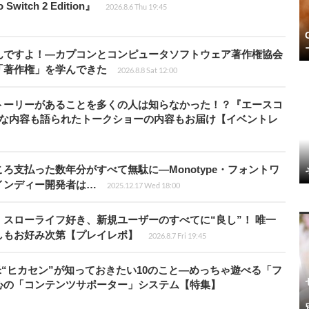
witch 2 Edition』
2026.8.6 Thu 19:45
んですよ！―カプコンとコンピュータソフトウェア著作権協会
「著作権」を学んできた
2026.8.8 Sat 12:00
トーリーがあることを多くの人は知らなかった！？『エースコ
的な内容も語られたトークショーの内容もお届け【イベントレ
ろ支払った数年分がすべて無駄に―Monotype・フォントワ
インディー開発者は…
2025.12.17 Wed 18:00
スローライフ好き、新規ユーザーのすべてに“良し”！ 唯一
しもお好み次第【プレイレポ】
2026.8.7 Fri 19:45
米“ヒカセン”が知っておきたい10のこと―めっちゃ遊べる「フ
心の「コンテンツサポーター」システム【特集】