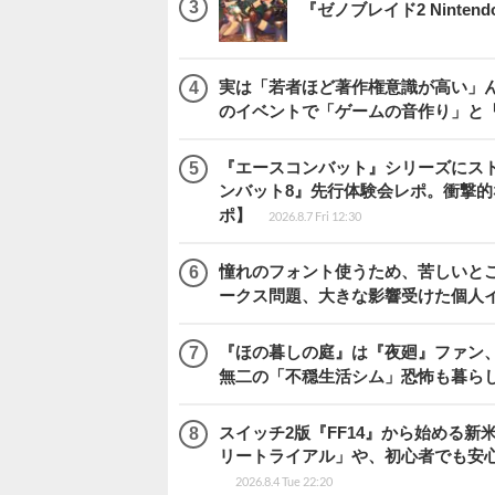
『ゼノブレイド2 Nintendo S
実は「若者ほど著作権意識が高い」
のイベントで「ゲームの音作り」と
『エースコンバット』シリーズにス
ンバット8』先行体験会レポ。衝撃
ポ】
2026.8.7 Fri 12:30
憧れのフォント使うため、苦しいとこ
ークス問題、大きな影響受けた個人
『ほの暮しの庭』は『夜廻』ファン、
無二の「不穏生活シム」恐怖も暮ら
スイッチ2版『FF14』から始める新
リートライアル」や、初心者でも安
2026.8.4 Tue 22:20