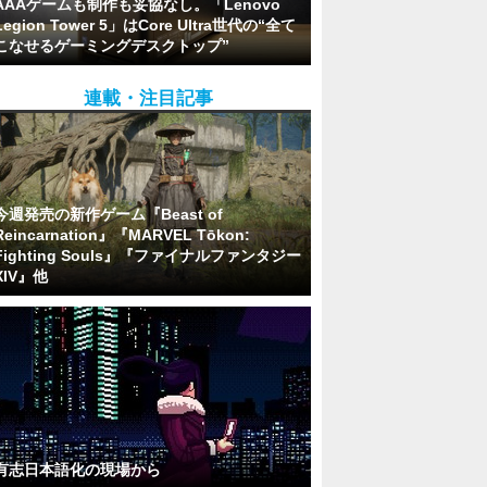
AAAゲームも制作も妥協なし。「Lenovo
Legion Tower 5」はCore Ultra世代の“全て
こなせるゲーミングデスクトップ”
連載・注目記事
今週発売の新作ゲーム『Beast of
Reincarnation』『MARVEL Tōkon:
Fighting Souls』『ファイナルファンタジー
XIV』他
有志日本語化の現場から