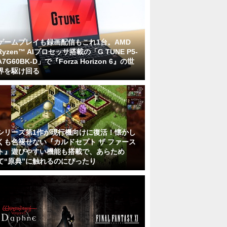
ゲームプレイも録画配信もこれ1台。AMD
Ryzen™ AIプロセッサ搭載の「G TUNE P5-
A7G60BK-D」で『Forza Horizon 6』の世
界を駆け回る
シリーズ第1作が現行機向けに復活！懐かし
くも色褪せない『カルドセプト ザ ファース
ト』遊びやすい機能も搭載で、あらため
て“原典”に触れるのにぴったり