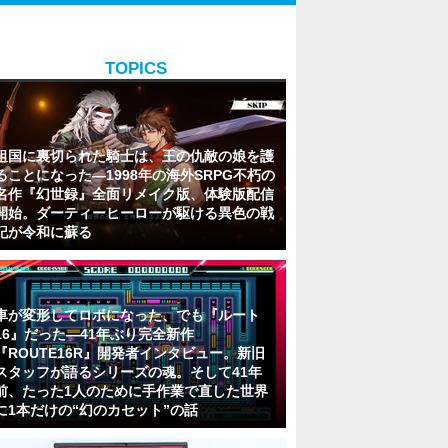
TOPICS
祖国に裏切られた騎士は、王の仇敵の娘を護
ることになった―1998年の海外SRPG不朽の
名作『幻世録』全面リメイク版、体験版配信
開始。ダーティーヒーローが駆ける異色の戦
記が令和に蘇る
車が変形してロボになった、でも『ルート
16』だった―41年ぶり完全新作
『ROUTE16R』開発者インタビュー。新旧
スタッフが語るシリーズの魂。そして41年
前、たった1人のために手作業で直した世界
に1本だけの“幻のカセット”の話