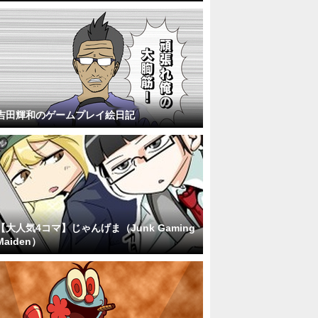
吉田輝和のゲームプレイ絵日記
【大人気4コマ】じゃんげま（Junk Gaming
Maiden）