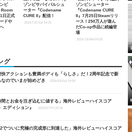
ンビ
ゾンビサバイバルシュ
ゾンビシューター
 Room
ーター『Codename
『Codename CURE
月11日正式
CURE II』配信！
II』7月25日Steamリリ
ードや
ース！250万人が遊ん
2026.7.25 Sat 14:35
へ
だCo-op作品に続編登
場
2026.7.8 Wed 8:00
ング
爽快アクションも豊満ボディも「らしさ」だ！2周年記念で新
ちなのでいまが始めどき
2026.8.8 Sat 19:00
時間とお金を注ぎ込むに値する」海外レビューハイスコア
ート エディション』
2026.8.7 Fri 20:36
チ2でついに究極の完成形に到達した」海外レビューハイスコア