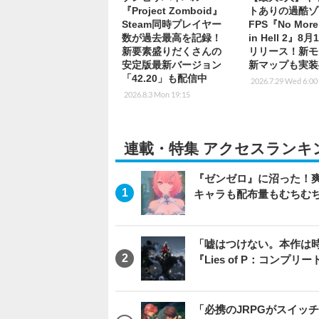
『Project Zomboid』
トありの過酷ゾ
Steam同時プレイヤー
FPS『No More
数が過去最高を記録！
in Hell 2』8
新要素盛りだくさんの
リリース！新モ
安定版最新バージョン
新マップも実装
「42.20」も配信中
2026.7.29 Wed 6:00
2026.8.3 Mon 19:15
連載・特集 アクセスランキ
『ゼンゼロ』に沼った！
キャラも配布量もむちむ
「嘘はつけない。本作は
『Lies of P：コンプリ
「必携のJRPGがスイッ