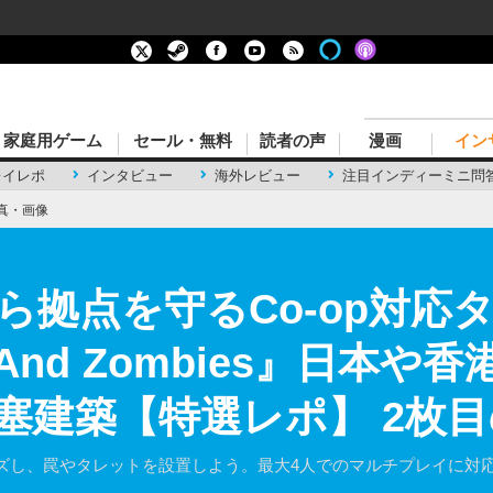
家庭用ゲーム
セール・無料
読者の声
漫画
イン
レイレポ
インタビュー
海外レビュー
注目インディーミニ問
真・画像
ら拠点を守るCo-op対応
d And Zombies』日本
塞建築【特選レポ】 2枚
ズし、罠やタレットを設置しよう。最大4人でのマルチプレイに対