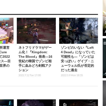
所運営
ネトフリドラマがゲー
ゾンビのいない『Left
Cure
ム化！『Kingdom:
4 Dead』になっていた
て2022
The Blood』発表―16
可能性も―「ゾンビは
セス―目
世紀の韓国でゾンビ相
安っぽい」ゲイブ・ニ
世界の
手に血みどろ剣戟アク
ューウェル氏が否定的
ション
だった過去
2022.7.12 Tue 17:00
2022.5.9 Mon 18:35