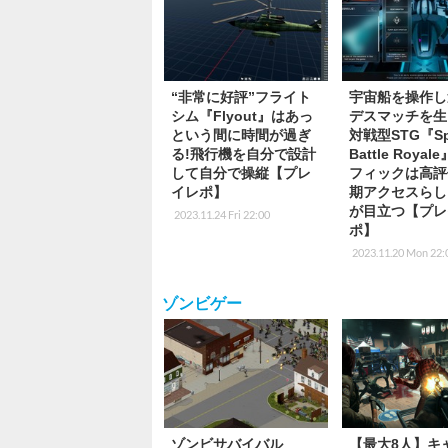
“非常に好評”フライト
宇宙船を操作し
シム『Flyout』はあっ
デスマッチを生
という間に時間が過ぎ
対戦型STG『Sp
る!飛行機を自分で設計
Battle Roya
して自分で操縦【プレ
フィックは高評
イレポ】
期アクセスらし
が目立つ【プレ
2023.11.24 Fri 22:00
ポ】
2023.11.20 Mon 22:
ゾンビゲー
ゾンビサバイバル
【最大8人】キ