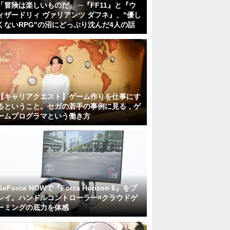
「冒険は楽しいものだ」 ─『FF11』と『ウ
ィザードリィ ヴァリアンツ ダフネ』、"優し
くないRPG"の沼にどっぷり沈んだ4人の話
【キャリアクエスト】ゲーム作りを仕事にす
るということ。セガの若手の事例に見る，ゲ
ームプログラマという働き方
GeForce NOWで『Forza Horizon 6』をプ
レイ。ハンドルコントローラー×クラウドゲ
ーミングの底力を体感