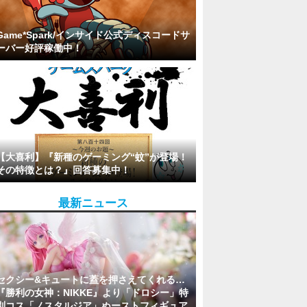
Game*Spark/インサイド公式ディスコードサ
ーバー好評稼働中！
【大喜利】『新種のゲーミング“蚊”が登場！
その特徴とは？』回答募集中！
最新ニュース
セクシー&キュートに蓋を押さえてくれる…
『勝利の女神：NIKKE』より「ドロシー」特
別コス「ノスタルジア」ぬーストフィギュア