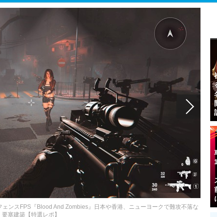
スFPS『Blood And Zombies』日本や香港、ニューヨークで難攻不落な
要塞建築【特選レポ】