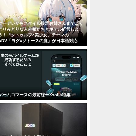
クーデレからスタイル抜群お姉さんまでより
どりみどりな人外娘たちとホテル経営しよ
う！「クトゥルフ×美少女」テーマの
ADV『ヨグ=ソトースの庭』が日本語対応
ゲームコマースの最前線ーXsolla特集