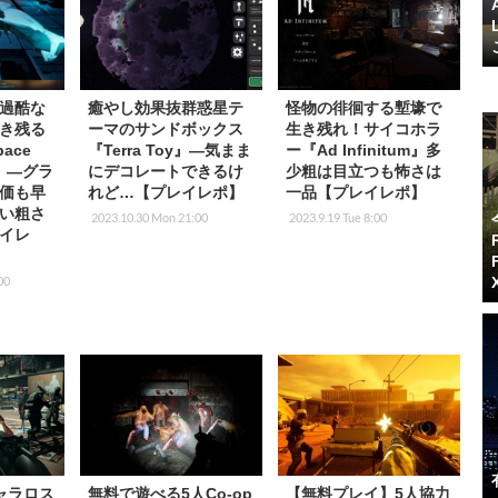
過酷な
癒やし効果抜群惑星テ
怪物の徘徊する塹壕で
き残る
ーマのサンドボックス
生き残れ！サイコホラ
ace
『Terra Toy』―気まま
ー『Ad Infinitum』多
le』―グラ
にデコレートできるけ
少粗は目立つも怖さは
価も早
れど…【プレイレポ】
一品【プレイレポ】
い粗さ
2023.10.30 Mon 21:00
2023.9.19 Tue 8:00
イレ
00
ャラロス
無料で遊べる5人Co-op
【無料プレイ】5人協力