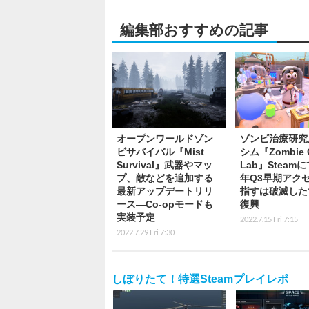
編集部おすすめの記事
オープンワールドゾン
ゾンビ治療研究
ビサバイバル『Mist
シム『Zombie 
Survival』武器やマッ
Lab』Steamに
プ、敵などを追加する
年Q3早期アク
最新アップデートリリ
指すは破滅した
ース―Co-opモードも
復興
実装予定
2022.7.15 Fri 7:15
2022.7.29 Fri 7:30
しぼりたて！特選Steamプレイレポ