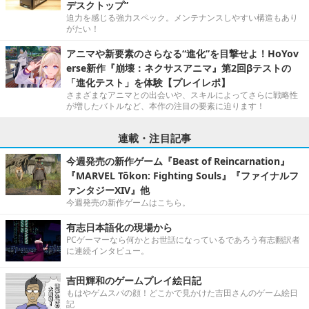
デスクトップ”
迫力を感じる強力スペック。メンテナンスしやすい構造もあり
がたい！
アニマや新要素のさらなる“進化”を目撃せよ！HoYov
erse新作『崩壊：ネクサスアニマ』第2回βテストの
「進化テスト」を体験【プレイレポ】
さまざまなアニマとの出会いや、スキルによってさらに戦略性
が増したバトルなど、本作の注目の要素に迫ります！
連載・注目記事
今週発売の新作ゲーム『Beast of Reincarnation』
『MARVEL Tōkon: Fighting Souls』『ファイナルフ
ァンタジーXIV』他
今週発売の新作ゲームはこちら。
有志日本語化の現場から
PCゲーマーなら何かとお世話になっているであろう有志翻訳者
に連続インタビュー。
吉田輝和のゲームプレイ絵日記
もはやゲムスパの顔！どこかで見かけた吉田さんのゲーム絵日
記