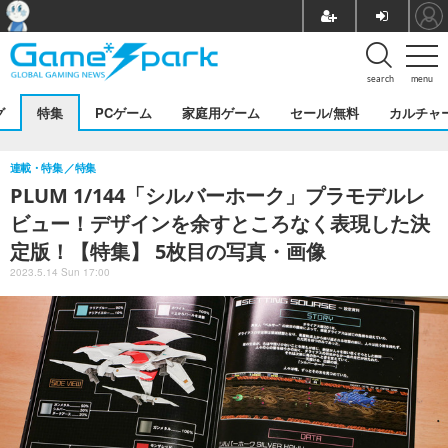
search
menu
グ
特集
PCゲーム
家庭用ゲーム
セール/無料
カルチャ
連載・特集
特集
PLUM 1/144「シルバーホーク」プラモデルレ
ビュー！デザインを余すところなく表現した決
定版！【特集】 5枚目の写真・画像
2023.5.14 Sun 17:00