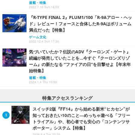
連載・特集
2022.7.10 Sun 18:00
『R-TYPE FINAL 2』PLUM1/100「R-9Aアロー・ヘッ
ド」レビュー！フォースと合体したR-9Aはボリューム
満点だった【特集】
ゲーム文化
2022.12.4 Sun 17:30
気づいていたか？伝説のADV『クーロンズ・ゲート』
続編が発売していたことを…今すぐ『クーロンズリゾ
ーム』の新たなる “ファイアの日”を目撃せよ【年末年
始特集】
連載・特集
2024.1.4 Thu 10:00
特集アクセスランキング
スイッチ2版『FF14』から始める新米“ヒカセン”が
知っておきたい10のこと―めっちゃ遊べる「フリー
トライアル」や、初心者でも安心の「コンテンツサ
ポーター」システム【特集】
2026.8.4 Tue 22:20