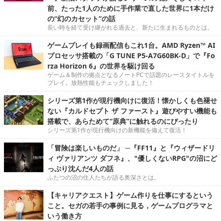
前、たった1人のために手作業で直した世界に1本だけ
の“幻のカセット”の話
長い時を経て受け継がれる過去と、新たに生まれるものとは。
ゲームプレイも録画配信もこれ1台。AMD Ryzen™ AI
プロセッサ搭載の「G TUNE P5-A7G60BK-D」で『Fo
rza Horizon 6』の世界を駆け回る
ゲーム＆制作の拠点となるノートPCで話題のレースタイトルを
プレイ。放熱性能もチェックしました！
シリーズ第1作が現行機向けに復活！懐かしくも色褪せ
ない『カルドセプト ザ ファースト』遊びやすい機能も
搭載で、あらためて“原典”に触れるのにぴったり
シリーズ第1作が現行機向けの新機能を備えて復活！
「冒険は楽しいものだ」 ─『FF11』と『ウィザードリ
ィ ヴァリアンツ ダフネ』、"優しくないRPG"の沼にど
っぷり沈んだ4人の話
ふたつの沼の住人たちが語る奥深さとは。
【キャリアクエスト】ゲーム作りを仕事にするという
こと。セガの若手の事例に見る，ゲームプログラマと
いう働き方