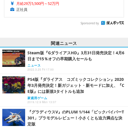
月給29万5,500円～52万円
正社員
Sponsored by
関連ニュース
Steam版『GダライアスHD』3月31日発売決定！4月6
日まで15％オフの早期購入セールも
ニュース
2022.3.25 Fri 17:00
PS4版『ダライアス コズミックコレクション』2020
年3月発売決定！新ガジェット・新モードに加え、『C
E版』には新規3タイトルも追加
家庭用ゲーム
2019.12.9 Mon 13:07
『グラディウスV』のPLUM 1/144「ビックバイパーT
301」プラモデルレビュー！小さくとも迫力満点な決
定版