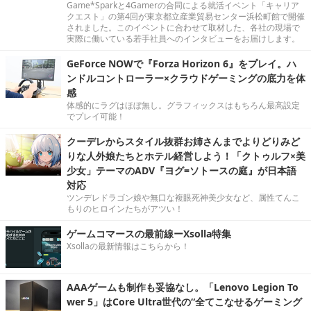
Game*Sparkと4Gamerの合同による就活イベント「キャリア
クエスト」の第4回が東京都立産業貿易センター浜松町館で開催
されました。このイベントに合わせて取材した、各社の現場で
実際に働いている若手社員へのインタビューをお届けします。
GeForce NOWで『Forza Horizon 6』をプレイ。ハ
ンドルコントローラー×クラウドゲーミングの底力を体
感
体感的にラグはほぼ無し。グラフィックスはもちろん最高設定
でプレイ可能！
クーデレからスタイル抜群お姉さんまでよりどりみど
りな人外娘たちとホテル経営しよう！「クトゥルフ×美
少女」テーマのADV『ヨグ=ソトースの庭』が日本語
対応
ツンデレドラゴン娘や無口な複眼死神美少女など、属性てんこ
もりのヒロインたちがアツい！
ゲームコマースの最前線ーXsolla特集
Xsollaの最新情報はこちらから！
AAAゲームも制作も妥協なし。「Lenovo Legion To
wer 5」はCore Ultra世代の“全てこなせるゲーミング