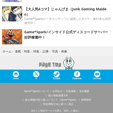
【大人気4コマ】じゃんげま（Junk Gaming Maide
n）
Game*Sparkの一大コンテンツに成長した4コマ。単行本も好評
発売中！
Game*Spark/インサイド公式ディスコードサーバー
好評稼働中！
写真・画像
ホーム
›
連載・特集
›
特集
›
記事
›
Home
X
STEAM
Facebook
YouTube
Game*Sparkについて
お問合せ
広告掲載
会社概要
個人情報保護方針
個人情報の取り扱いについて（Game*Spark）
利用規約
特定商取引法に基づく表記
紹介した商品/サービスを購入、契約した場合に、