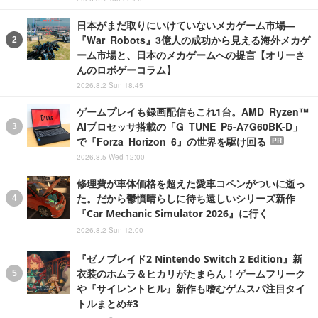
日本がまだ取りにいけていないメカゲーム市場―
『War Robots』3億人の成功から見える海外メカゲ
ーム市場と、日本のメカゲームへの提言【オリーさ
んのロボゲーコラム】
2026.8.2 Sun 18:45
ゲームプレイも録画配信もこれ1台。AMD Ryzen™
AIプロセッサ搭載の「G TUNE P5-A7G60BK-D」
で『Forza Horizon 6』の世界を駆け回る
PR
2026.8.5 Wed 12:00
修理費が車体価格を超えた愛車コペンがついに逝っ
た。だから鬱憤晴らしに待ち遠しいシリーズ新作
『Car Mechanic Simulator 2026』に行く
2026.8.2 Sun 12:00
『ゼノブレイド2 Nintendo Switch 2 Edition』新
衣装のホムラ＆ヒカリがたまらん！ゲームフリーク
や『サイレントヒル』新作も嗜むゲムスパ注目タイ
トルまとめ#3