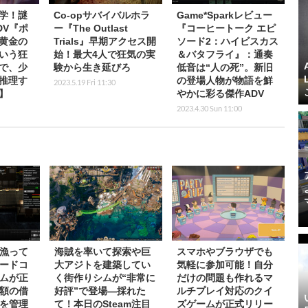
学！謎
Co-opサバイバルホラ
Game*Sparkレビュー
DV『ポ
ー『The Outlast
『コーヒートーク エピ
黄金の
Trials』早期アクセス開
ソード2：ハイビスカス
いう狂
始！最大4人で狂気の実
＆バタフライ』：通奏
で、少
験から生き延びろ
低音は“人の死”。新旧
推理す
の登場人物が物語を鮮
2023.5.19 Fri 11:30
】
やかに彩る傑作ADV
2023.4.30 Sun 11:00
漁って
海賊を率いて探索や巨
スマホやブラウザでも
ードコ
大アジトを建築してい
気軽に参加可能！自分
ムが正
く街作りシムが“非常に
だけの問題も作れるマ
額の借
好評”で登場―採れた
ルチプレイ対応のクイ
を管理
て！本日のSteam注目
ズゲームが正式リリー