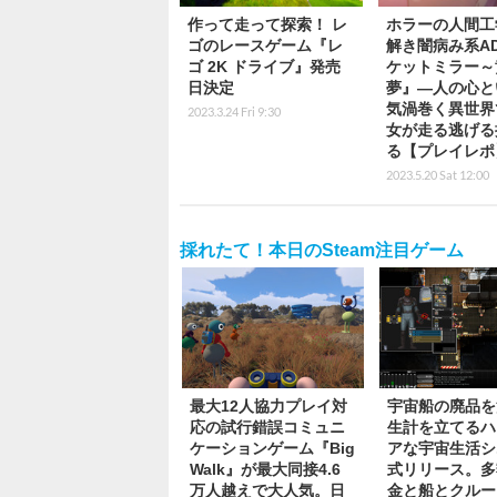
作って走って探索！ レ
ホラーの人間工
ゴのレースゲーム『レ
解き闇病み系A
ゴ 2K ドライブ』発売
ケットミラー～
日決定
夢』―人の心と
気渦巻く異世界
2023.3.24 Fri 9:30
女が走る逃げる
る【プレイレポ
2023.5.20 Sat 12:00
採れたて！本日のSteam注目ゲーム
最大12人協力プレイ対
宇宙船の廃品を
応の試行錯誤コミュニ
生計を立てるハ
ケーションゲーム『Big
アな宇宙生活シ
Walk』が最大同接4.6
式リリース。多
万人越えで大人気。日
金と船とクルー