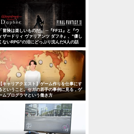
「冒険は楽しいものだ」 ─『FF11』と『ウ
ィザードリィ ヴァリアンツ ダフネ』、"優し
くないRPG"の沼にどっぷり沈んだ4人の話
【キャリアクエスト】ゲーム作りを仕事にす
るということ。セガの若手の事例に見る，ゲ
ームプログラマという働き方