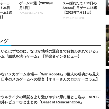
ャーラ
ゲーム20選【2026年8
ス―採れたて！本日の
！本日
月3日】
Steam注目ゲーム15選
ゲーム3選
【2026年7月31日】
2026.8.3 Mon 22:30
日】
2026.7.31 Fri 22:00
ング
ていたはずなのに、なぜか地球の運命まで背負わされている」
シム『絨毯を洗うゲーム』【開発者インタビュー】
いメカゲーム市場―『War Robots』3億人の成功から見え
、日本のメカゲームへの提言【オリーさんのロボゲーコラム】
ウルライクの戦闘をより遊びやすい形に落とし込み、ARPG
ューひとまとめ『Beast of Reincarnation』