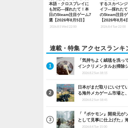
本語・クロスプレイに
するスカベンジ
も対応―採れたて！本
イフ―採れたて
日のSteam注目ゲーム7
のSteam注目
選【2026年8月5日】
【2026年8月4
2026.8.5 Wed 22:00
2026.8.4 Tue 22:00
連載・特集 アクセスランキ
「気持ちよく絨毯を洗っ
インクリメンタルお掃除
2026.8.2 Sun 18:15
日本がまだ取りにいけていな
る海外メカゲーム市場と
2026.8.2 Sun 18:45
「『ポケモン』開発元がソ
として見事に仕上げた」海外レビ
2026.8.4 Tue 15:00