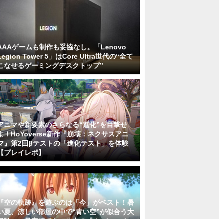
AAAゲームも制作も妥協なし。「Lenovo
Legion Tower 5」はCore Ultra世代の“全て
こなせるゲーミングデスクトップ”
アニマや新要素のさらなる“進化”を目撃せ
よ！HoYoverse新作『崩壊：ネクサスアニ
マ』第2回βテストの「進化テスト」を体験
【プレイレポ】
『空の軌跡』を遊ぶのは「今」がベスト！暑
い夏、涼しい部屋の中で“青い空”が似合う大