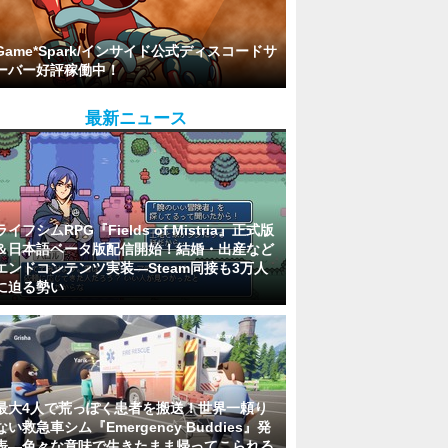
Game*Spark/インサイド公式ディスコードサ
ーバー好評稼働中！
最新ニュース
ライフシムRPG『Fields of Mistria』正式版
＆日本語ベータ版配信開始！結婚・出産など
エンドコンテンツ実装―Steam同接も3万人
に迫る勢い
最大4人で荒っぽく患者を搬送！世界一頼り
ない救急車シム『Emergency Buddies』発
表―色々な意味で生きたまま帰ってこられる