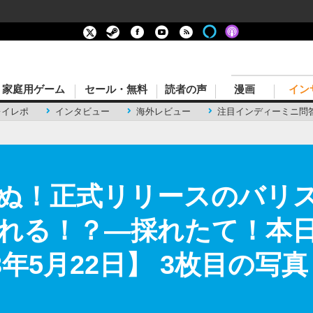
家庭用ゲーム
セール・無料
読者の声
漫画
イン
レイレポ
インタビュー
海外レビュー
注目インディーミニ問
ぬ！正式リリースのバリ
れる！？―採れたて！本日の
23年5月22日】 3枚目の写