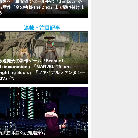
冒険へ―最安値でセール中の『the 1st』か
ら新作『空の軌跡 the 2nd』まで駆け抜けよ
う
連載・注目記事
今週発売の新作ゲーム『Beast of
Reincarnation』『MARVEL Tōkon:
Fighting Souls』『ファイナルファンタジー
XIV』他
有志日本語化の現場から