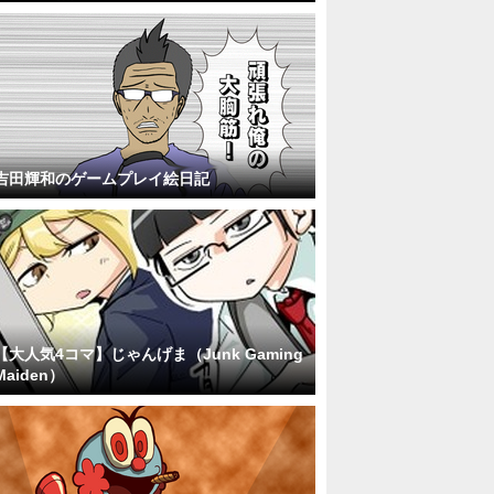
吉田輝和のゲームプレイ絵日記
【大人気4コマ】じゃんげま（Junk Gaming
Maiden）