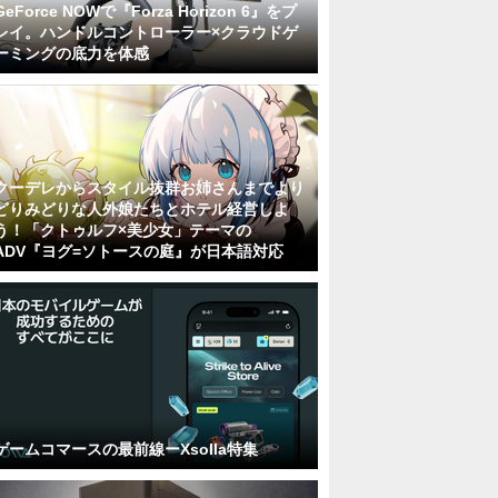
GeForce NOWで『Forza Horizon 6』をプ
レイ。ハンドルコントローラー×クラウドゲ
ーミングの底力を体感
クーデレからスタイル抜群お姉さんまでより
どりみどりな人外娘たちとホテル経営しよ
う！「クトゥルフ×美少女」テーマの
ADV『ヨグ=ソトースの庭』が日本語対応
ゲームコマースの最前線ーXsolla特集