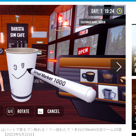
はバットで客をブン殴れる！？―採れたて！本日のSteam注目ゲーム10選
【2023年5月22日】