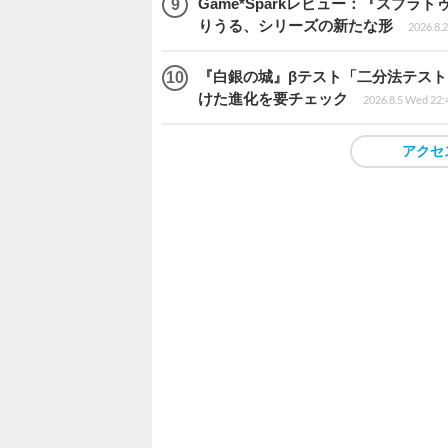
Game*Sparkレビュー：『スプ
りうる、シリーズの新たな形
2026.8.2
『白銀の城』βテスト「二分法テス
けた進化を要チェック
2026.8.5 Wed 22:
アクセ