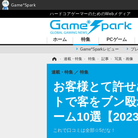
Game*Spark
ハードコアゲーマーのためのWebメディア
ホーム
特集
PCゲーム
Game*Sparkレビュー
プ
ホーム
›
連載・特集
›
特集
›
記事
›
写真・画像
連載・特集
特集
お客様とて許せ
トで客をブン殴
ーム10選【20
これで口コミは全部☆5だな！