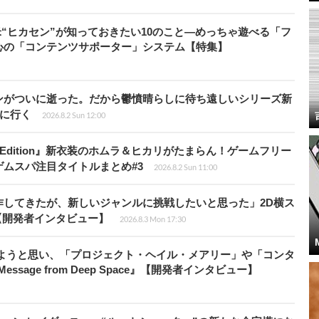
米“ヒカセン”が知っておきたい10のこと―めっちゃ遊べる「フ
心の「コンテンツサポーター」システム【特集】
ンがついに逝った。だから鬱憤晴らしに待ち遠しいシリーズ新
6』に行く
2026.8.2 Sun 12:00
ch 2 Edition』新衣装のホムラ＆ヒカリがたまらん！ゲームフリー
ムスパ注目タイトルまとめ#3
2026.8.2 Sun 11:00
作してきたが、新しいジャンルに挑戦したいと思った」2D横ス
l』【開発者インタビュー】
2026.8.3 Mon 17:30
みようと思い、「プロジェクト・ヘイル・メアリー」や「コンタ
ssage from Deep Space』【開発者インタビュー】