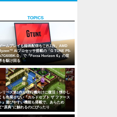
TOPICS
ゲームプレイも録画配信もこれ1台。AMD
Ryzen™ AIプロセッサ搭載の「G TUNE P5-
A7G60BK-D」で『Forza Horizon 6』の世
界を駆け回る
シリーズ第1作が現行機向けに復活！懐かし
くも色褪せない『カルドセプト ザ ファース
ト』遊びやすい機能も搭載で、あらため
て“原典”に触れるのにぴったり