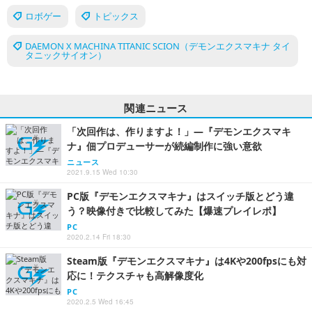
ロボゲー
トピックス
DAEMON X MACHINA TITANIC SCION（デモンエクスマキナ タイ
タニックサイオン）
関連ニュース
「次回作は、作りますよ！」―『デモンエクスマキ
ナ』佃プロデューサーが続編制作に強い意欲
ニュース
2021.9.15 Wed 10:30
PC版『デモンエクスマキナ』はスイッチ版とどう違
う？映像付きで比較してみた【爆速プレイレポ】
PC
2020.2.14 Fri 18:30
Steam版『デモンエクスマキナ』は4Kや200fpsにも対
応に！テクスチャも高解像度化
PC
2020.2.5 Wed 16:45