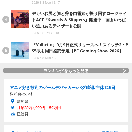
2026.8.3 Mon 13:17
デカいお尻と胸と斧を白雪姫が振り回すローグライ
トACT『Swords & Slippers』開発中―画面いっぱ
い迫力あるティザーも公開
2025.3.21 Fri 23:40
『Valheim』9月9日正式リリースへ！スイッチ2・P
S5版も同日発売予定【PC Gaming Show 2026】
2026.6.8 Mon 6:01
ランキングをもっと見る
アニメ好き歓迎のゲームデバッカー/バグ確認/年休125日
株式会社小林
愛知県
月給32万4,000円～50万円
正社員