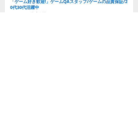
「ゲーム好き歓迎!」ゲームQAスタッフ/ゲームの品質保証/2
0代30代活躍中
AQUARIUS株式会社
大阪府
月給30万8,000円～60万円
正社員
ゲーム開発エンジニア/未経験歓迎/ゲームのシステム構築/快
適な仕事環境/年間休日120日以上
株式会社alBee
愛知県
月給29万円～40万円
正社員
ゲーム向けUIデザイナーアシスタント「土日祝休み・昇給あ
り」正社員/第2新卒歓迎・年間休日125日・賞与年2回
株式会社大斗
愛知県
月給30万8,700円～52万円