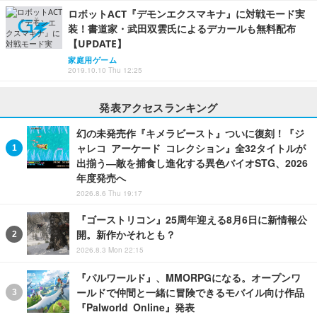
ロボットACT『デモンエクスマキナ』に対戦モード実
装！書道家・武田双雲氏によるデカールも無料配布
【UPDATE】
家庭用ゲーム
2019.10.10 Thu 12:25
発表アクセスランキング
幻の未発売作『キメラビースト』ついに復刻！『ジ
ャレコ アーケード コレクション』全32タイトルが
出揃う―敵を捕食し進化する異色バイオSTG、2026
年度発売へ
2026.8.6 Thu 19:17
『ゴーストリコン』25周年迎える8月6日に新情報公
開。新作かそれとも？
2026.8.3 Mon 22:15
『パルワールド』、MMORPGになる。オープンワ
ールドで仲間と一緒に冒険できるモバイル向け作品
『Palworld Online』発表