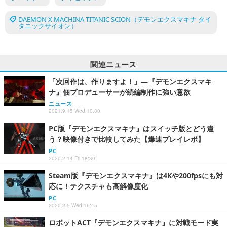
DAEMON X MACHINA TITANIC SCION（デモンエクスマキナ タイ
タニックサイオン）
関連ニュース
「次回作は、作りますよ！」―『デモンエクスマキ
ナ』佃プロデューサーが続編制作に強い意欲
ニュース
2021.9.15 Wed 10:30
PC版『デモンエクスマキナ』はスイッチ版とどう違
う？映像付きで比較してみた【爆速プレイレポ】
PC
2020.2.14 Fri 18:30
Steam版『デモンエクスマキナ』は4Kや200fpsにも対
応に！テクスチャも高解像度化
PC
2020.2.5 Wed 16:45
ロボットACT『デモンエクスマキナ』に対戦モード実