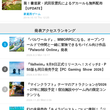
装！書道家・武田双雲氏によるデカールも無料配布
【UPDATE】
家庭用ゲーム
2019.10.10 Thu 12:25
発表アクセスランキング
『パルワールド』、MMORPGになる。オープンワ
ールドで仲間と一緒に冒険できるモバイル向け作品
『Palworld Online』発表
2026.8.3 Mon 13:17
『Valheim』9月9日正式リリースへ！スイッチ2・P
S5版も同日発売予定【PC Gaming Show 2026】
2026.6.8 Mon 6:01
『マインクラフト』テーマのアトラクションが2026
～27年に開設予定！宿泊施設やゲーム内の限定コン
テンツも
2024.11.20 Wed 0:09
幻の未発売作『キメラビースト』ついに復刻！『ジ