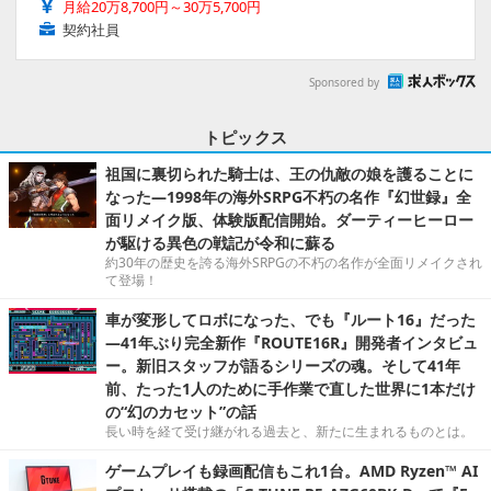
月給20万8,700円～30万5,700円
契約社員
Sponsored by
トピックス
祖国に裏切られた騎士は、王の仇敵の娘を護ることに
なった―1998年の海外SRPG不朽の名作『幻世録』全
面リメイク版、体験版配信開始。ダーティーヒーロー
が駆ける異色の戦記が令和に蘇る
約30年の歴史を誇る海外SRPGの不朽の名作が全面リメイクされ
て登場！
車が変形してロボになった、でも『ルート16』だった
―41年ぶり完全新作『ROUTE16R』開発者インタビュ
ー。新旧スタッフが語るシリーズの魂。そして41年
前、たった1人のために手作業で直した世界に1本だけ
の“幻のカセット”の話
長い時を経て受け継がれる過去と、新たに生まれるものとは。
ゲームプレイも録画配信もこれ1台。AMD Ryzen™ AI