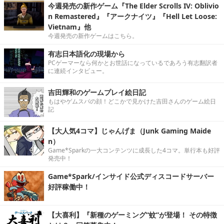
今週発売の新作ゲーム『The Elder Scrolls IV: Oblivio
n Remastered』『アークナイツ』『Hell Let Loose:
Vietnam』他
今週発売の新作ゲームはこちら。
有志日本語化の現場から
PCゲーマーなら何かとお世話になっているであろう有志翻訳者
に連続インタビュー。
吉田輝和のゲームプレイ絵日記
もはやゲムスパの顔！どこかで見かけた吉田さんのゲーム絵日
記
【大人気4コマ】じゃんげま（Junk Gaming Maide
n）
Game*Sparkの一大コンテンツに成長した4コマ。単行本も好評
発売中！
Game*Spark/インサイド公式ディスコードサーバー
好評稼働中！
【大喜利】『新種のゲーミング“蚊”が登場！ その特徴