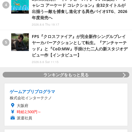
ャレコ アーケード コレクション』全32タイトルが
出揃う―敵を捕食し進化する異色バイオSTG、2026
年度発売へ
2026.8.6 Thu 19:17
FPS『クロスファイア』が完全新作シングルプレイ
ヤーカバーアクションとして転生。『アンチャーテ
ッド』と『CoD:MW』手掛けた二人の新スタジオデ
ビュー作【インタビュー】
2026.6.6 Sat 11:15
ランキングをもっと見る
ゲームアプリプログラマ
株式会社インターテクノ
大阪府
時給2,500円～
派遣社員