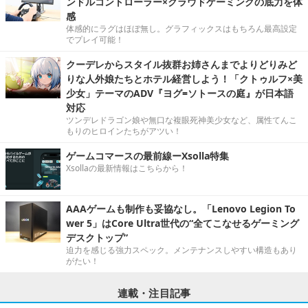
ンドルコントローラー×クラウドゲーミングの底力を体
感
体感的にラグはほぼ無し。グラフィックスはもちろん最高設定
でプレイ可能！
クーデレからスタイル抜群お姉さんまでよりどりみど
りな人外娘たちとホテル経営しよう！「クトゥルフ×美
少女」テーマのADV『ヨグ=ソトースの庭』が日本語
対応
ツンデレドラゴン娘や無口な複眼死神美少女など、属性てんこ
もりのヒロインたちがアツい！
ゲームコマースの最前線ーXsolla特集
Xsollaの最新情報はこちらから！
AAAゲームも制作も妥協なし。「Lenovo Legion To
wer 5」はCore Ultra世代の“全てこなせるゲーミング
デスクトップ”
迫力を感じる強力スペック。メンテナンスしやすい構造もあり
がたい！
連載・注目記事