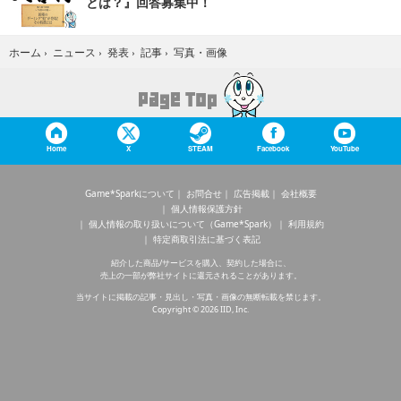
とは？』回答募集中！
写真・画像
ホーム
›
ニュース
›
発表
›
記事
›
Home
X
STEAM
Facebook
YouTube
Game*Sparkについて
お問合せ
広告掲載
会社概要
個人情報保護方針
個人情報の取り扱いについて（Game*Spark）
利用規約
特定商取引法に基づく表記
紹介した商品/サービスを購入、契約した場合に、
売上の一部が弊社サイトに還元されることがあります。
当サイトに掲載の記事・見出し・写真・画像の無断転載を禁じます。
Copyright © 2026 IID, Inc.