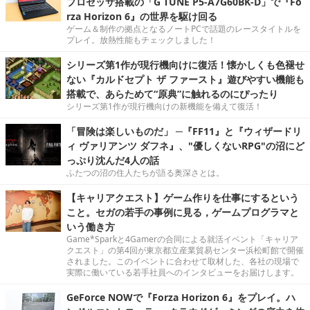
プロセッサ搭載の「G TUNE P5-A7G60BK-D」で『Fo
rza Horizon 6』の世界を駆け回る
ゲーム＆制作の拠点となるノートPCで話題のレースタイトルを
プレイ。放熱性能もチェックしました！
シリーズ第1作が現行機向けに復活！懐かしくも色褪せ
ない『カルドセプト ザ ファースト』遊びやすい機能も
搭載で、あらためて“原典”に触れるのにぴったり
シリーズ第1作が現行機向けの新機能を備えて復活！
「冒険は楽しいものだ」 ─『FF11』と『ウィザードリ
ィ ヴァリアンツ ダフネ』、"優しくないRPG"の沼にど
っぷり沈んだ4人の話
ふたつの沼の住人たちが語る奥深さとは。
【キャリアクエスト】ゲーム作りを仕事にするという
こと。セガの若手の事例に見る，ゲームプログラマと
いう働き方
Game*Sparkと4Gamerの合同による就活イベント「キャリア
クエスト」の第4回が東京都立産業貿易センター浜松町館で開催
されました。このイベントに合わせて取材した、各社の現場で
実際に働いている若手社員へのインタビューをお届けします。
GeForce NOWで『Forza Horizon 6』をプレイ。ハ